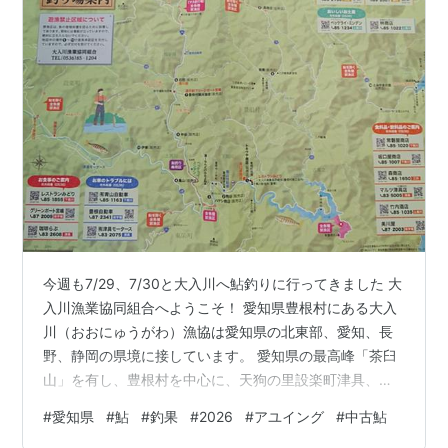
今週も7/29、7/30と大入川へ鮎釣りに行ってきました 大
入川漁業協同組合へようこそ！ 愛知県豊根村にある大入
川（おおにゅうがわ）漁協は愛知県の北東部、愛知、長
野、静岡の県境に接しています。 愛知県の最高峰「茶臼
山」を有し、豊根村を中心に、天狗の里設楽町津具、か
つて日本一小さな村で有名な旧富山村を流れる大入川水
#
愛知県
#
鮎
#
釣果
#
2026
#
アユイング
#
中古鮎
系が漁場です。 全国利き鮎会 準グランプリ受賞 7/27夕