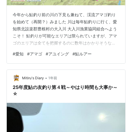
今年から鮎釣り前の川の下見も兼ねて、渓流アマゴ釣り
を始めて（再開？）みました 川は毎年鮎釣りに行く、愛
知県北設楽郡豊根村の大入川 大入川漁業協同組合へよう
こそ！ 鮎釣りが可能なエリアは限られていますが、アマ
ゴのエリアは全てを把握するのに数年はかかりそうな広
さです また、アマゴの放流量は県内最多規模！ ５／８
#
愛知
#
アマゴ
#
アユイング
#
鮎ルアー
（金）に川相を把握している津具川で竿を出してみまし
た 開始３０分程で 数十年ぶりの狙って釣ったアマゴ そ
の後もポツポツと掛かり ７：３０頃から９：００頃まで
•
の釣果は５匹 その後は毎年恒例の日釣振愛知支部「第５
Mitiru's Diary
1年前
回北設楽郡・大入川あまご稚魚放流／地域清掃」に参加
25年度鮎の友釣り第４戦～やはり時間も大事か～
午後からも竿を出し、 ２３ｃｍ程…
☆