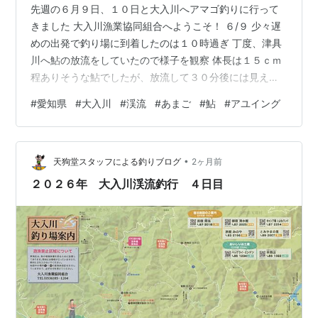
先週の６月９日、１０日と大入川へアマゴ釣りに行って
きました 大入川漁業協同組合へようこそ！ ６/９ 少々遅
めの出発で釣り場に到着したのは１０時過ぎ 丁度、津具
川へ鮎の放流をしていたので様子を観察 体長は１５ｃｍ
程ありそうな鮎でしたが、放流して３０分後には見えな
くなっていました 月末の解禁日にどこまで成長するか楽
#
愛知県
#
大入川
#
渓流
#
あまご
#
鮎
#
アユイング
しみです アマゴ釣り開始は午後になってから 津具川で普
段の鮎釣りでは入らないポイントを上流へ遡行 ２２ｃｍ
程のいいサイズが釣れました！ が、この日の釣果は一匹
•
のみでした ６/１０ 早朝より坂宇場川の上流へ車を走ら
天狗堂スタッフによる釣りブログ
2ヶ月前
せましたが、入渓しやすい場所を見つけられず、中流域
２０２６年 大入川渓流釣行 ４日目
まで戻って釣り開始 少し小…