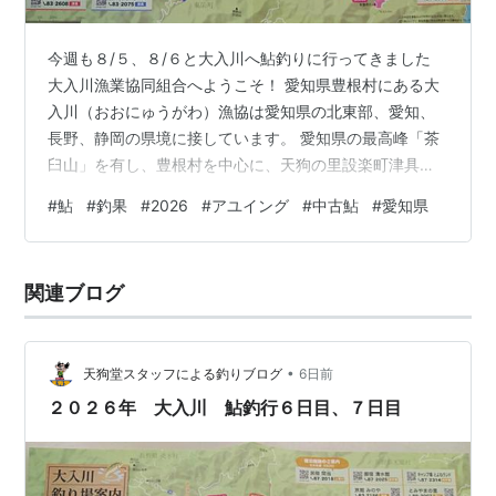
今週も８/５、８/６と大入川へ鮎釣りに行ってきました
大入川漁業協同組合へようこそ！ 愛知県豊根村にある大
入川（おおにゅうがわ）漁協は愛知県の北東部、愛知、
長野、静岡の県境に接しています。 愛知県の最高峰「茶
臼山」を有し、豊根村を中心に、天狗の里設楽町津具、
かつて日本一小さな村で有名な旧富山村を流れる大入川
#
鮎
#
釣果
#
2026
#
アユイング
#
中古鮎
#
愛知県
水系が漁場です。 全国利き鮎会 準グランプリ受賞 8/5 津
具川 20年振りぐらいのポイントへ 1匹目を掛けるのに40
分程 珍しく下流に鮎師がいたため、途中から上流へ向か
関連ブログ
って釣り直し 夕方、瀬の中の石裏のヨレから23cmぐら
い この後同じポイントで同型が掛かりましたが、親子ど
んぶりしたのでそ…
•
天狗堂スタッフによる釣りブログ
6日前
２０２６年 大入川 鮎釣行６日目、７日目