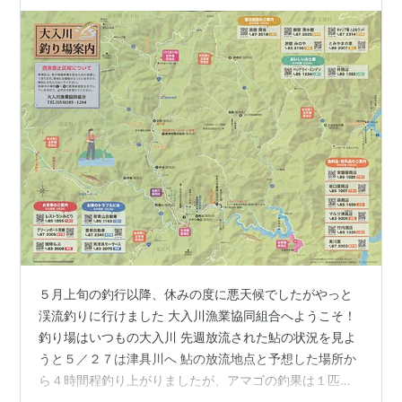
５月上旬の釣行以降、休みの度に悪天候でしたがやっと
渓流釣りに行けました 大入川漁業協同組合へようこそ！
釣り場はいつもの大入川 先週放流された鮎の状況を見よ
うと５／２７は津具川へ 鮎の放流地点と予想した場所か
ら４時間程釣り上がりましたが、アマゴの釣果は１匹
鮎？と思われる群れは確認できましたが、まだまだ小さ