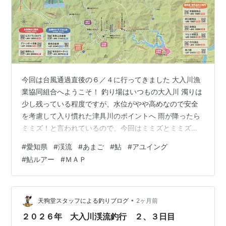
今回は台風通過直後の６／４に行ってきました 大入川漁
業協同組合へようこそ！ 釣り場はいつもの大入川 濁りは
少し残っている程度ですが、水位がやや高めなので安全
を考慮して入り慣れた津具川のポイントへ 雨が降ったら
ミミズ！と言われているので、今回はミミズとミミズ通
しを用意しました 1流し目からガンガンアタリますが、ミ
#
愛知県
#
渓流
#
あまご
#
鮎
#
アユイング
ミズが針を通した部分のみになるとアタリが止まります
#
鮎ルアー
#
ＭＡＰ
魚の食い気はありそうなので川虫の採取を試みますが、
増水した分深場にいるため採取も大変でした また、岸際
の石下では小型のミミズも数匹確認できたので、雨が降
ったらミミズ！ は間違いなさそうです その後は川虫を使
•
天狗堂スタッフによる釣りブログ
2ヶ月前
って、いつもより少し小型のアマ…
２０２６年 大入川渓流釣行 ２、３日目