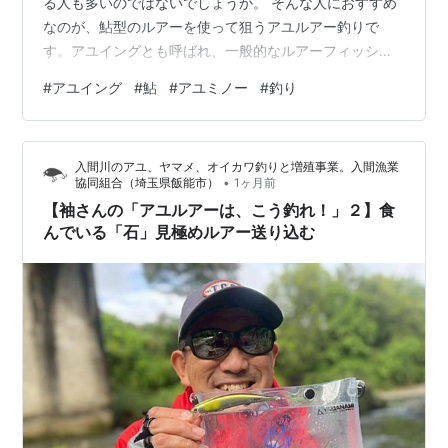
る人も多いのではないでしょうか。 そんな人におすすめ
なのが、鮎型のルアーを使って狙うアユルアー釣りで
す。アユイングとも呼ばれ、一般的なルアーフィッシン
グに近い感覚で挑戦できます。 この記事では、これから
#
アユイング
#
鮎
#
アユミノー
#
釣り
始める人に必要なロッドやリール、ライン、ルアー、安
全装備を紹介し、ポイントの選び方から基本的な釣り方
まで分かりやすく解説します。 アユルアー釣りとは？ 初
入間川のアユ、ヤマメ、オイカワ釣りと増殖事業。入間漁業
心者が揃えたい基本タックル ロッドは8～9フィート前後
•
協同組合（埼玉県飯能市）
1ヶ月前
が扱いやすい リールは2500番前後のスピニングリール
【袖さんの「アユルアーは、こう釣れ！」２】食
ラインはPE0.6～0.8号が基準…
んでいる「石」見極めルアー送り込む