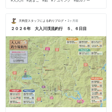
#
大入川
#
あまご
#
鮎
#
アユイング
#
鮎ルアー
手伝いをさせてもらいました 今年も利用させていただき
ます 午後からは鮎の様子を見ながら津具川でアマゴ釣り
開始 いつものように川虫を取ってから釣り上がっていき
•
ますが３０℃近い気温のせいか、なかなかアタリがあり
天狗堂スタッフによる釣りブログ
2ヶ月前
ません 待望の一匹目を掛けるも、浅瀬を走り回られたあ
２０２６年 大入川渓流釣行 ５、６日目
げく水中の枝に絡まれてバラシ …