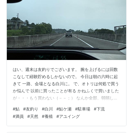
はい、週末は友釣りでございます。 腕を上げるには回数
こなして経験貯めるしかないので。 今日は朝の六時に起
きて 一路、会場となる白川に。 で、オトリは何処で買う
か悩んで 以前に買ったことが有る かねふくで買いました
が・・・もう買わない（－－；） なんか全部、弱弱しか
った。 前回もＡさん曰く「中古品だった」と言ってて、
#
鮎
#
友釣り
#
白川
#
鮎ケ瀬
#
駐車場
#
下流
背バリを刺した跡があったらしいのよね。 今回はもう買
#
満員
#
天然
#
養殖
#
アユイング
ったオトリが全部元気が無くて最悪でした（－－；） と
りあえず向かったのは僕的には新規開拓ですが 白川では