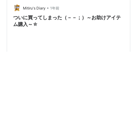
超有名な場所。 橋の根元に駐車場も有って行きやすいか
と思います。 ただ、入りたかった場所はもう埋まってた
•
Mitiru's Diary
1年前
ので 空いてる（という事…
ついに買ってしまった（－－；）～お助けアイテ
ム購入～☆