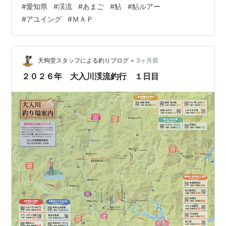
#
愛知県
#
渓流
#
あまご
#
鮎
#
鮎ルアー
かったです午後も津具川の下流に移動しましたが、ここ
#
アユイング
#
ＭＡＰ
でもアマゴの釣果は１匹のみ ここも小鮎の群れは確認で
きました この日の釣果はアマゴ２匹 河原でスマホカメラ
の調子が悪くなるため、まな板上で ２日目、６／２８は
普段行くことのなかった川筋を数河川見て回りました
•
天狗堂スタッフによる釣りブログ
3ヶ月前
が、渓流釣りあるあるの「どこから降り…
２０２６年 大入川渓流釣行 １日目