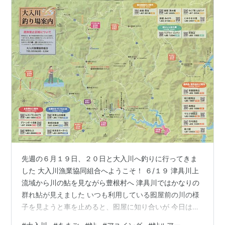
先週の６月１９日、２０日と大入川へ釣りに行ってきま
した 大入川漁業協同組合へようこそ！ ６/１９ 津具川上
流域から川の鮎を見ながら豊根村へ 津具川ではかなりの
群れ鮎が見えました いつも利用している囮屋前の川の様
子を見ようと車を止めると、囮屋に知り合いが 今日は囮
の生け簀の掃除＆整備をするとの事なので、微力ながら