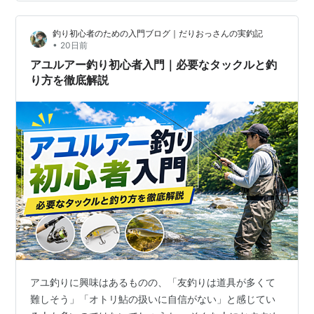
立 7/28土砂降りでしたが 7/29 ほぼ平水の津具川下流 少
し開けた所から入川 こんなポイントを300ｍ程釣り下り
釣り初心者のための入門ブログ｜だりおっさんの実釣記
9:30～17:30の釣果は15～21ｃｍ 36匹（画像は囮2匹
•
20日前
込） 使用タックル 竿 鮎竿7.7ｍ 天上糸…
アユルアー釣り初心者入門｜必要なタックルと釣
り方を徹底解説
アユ釣りに興味はあるものの、「友釣りは道具が多くて
難しそう」「オトリ鮎の扱いに自信がない」と感じてい