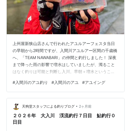
上州屋新狭山店さんで行われたアユルアーフェスタ当日
の早朝から2時間ですが、入間川アユルアー区間の千歳橋
へ、「TEAM NAWABARI」の仲間と釣行しました！ 深夜
まで降った雨の影響で増水はしていましたが、濁ること
はなく釣りは可能と判断し入川。早朝＋増水ということ
もあり水温はかなり低く、なかなかアユからの反応がな
#
入間川のアユ釣り
#
入間川のアユ
#
アユイング
いまま、時間だけが過ぎていきます。 納竿リミット40分
前、ようやく雲の間から陽が差し始め、若干水温も上が
り始めると待っていたかのようにアユが跳ね始めます！
•
偏光グラスでどの石を喰んでいるかを見極め、そこにル
天狗堂スタッフによる釣りブログ
2ヶ月前
アーを流れに乗せて送り込むとすぐに竿に前あたり！直
２０２６年 大入川 渓流釣行７日目 鮎釣行０
後、アユが掛かり小気味良い独特…
日目