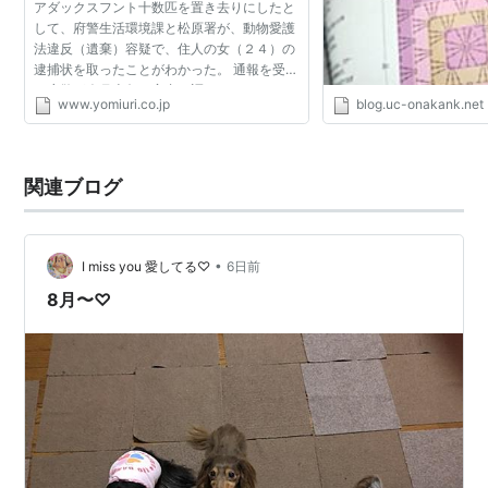
アダックスフント十数匹を置き去りにしたと
して、府警生活環境課と松原署が、動物愛護
法違反（遺棄）容疑で、住人の女（２４）の
逮捕状を取ったことがわかった。 通報を受け
た府警が今月上旬、室内を調べたところ、１
www.yomiuri.co.jp
blog.uc-onakank.net
０匹の死骸が見つかり、３匹が生き残ってい
たという。府警は...
関連ブログ
•
I miss you 愛してる♡
6日前
8月〜♡