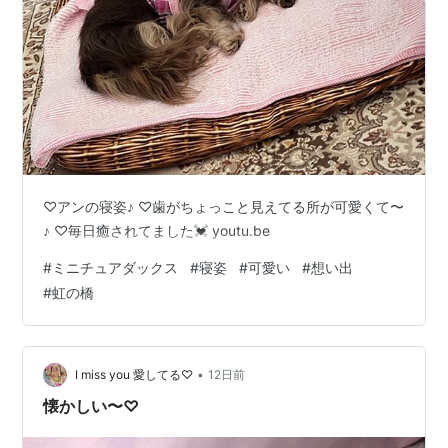
♡アンの寝姿♪ ♡歯がちょっこと見えてる所が可愛くて〜
♪ ♡毎日癒されてました💓 youtu.be
#
ミニチュアダックス
#
寝姿
#
可愛い
#
想い出
#
虹の橋
•
I miss you 愛してる♡
12日前
懐かしい〜♡