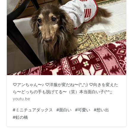
♡アンちゃん〜♪ ♡洋服が変だね〜(^_^;) ♡向きを変えた
ら〜どっちの手も脱げてる〜（笑）本当面白い子(^^;;
youtu.be
#
ミニチュアダックス
#
面白い
#
可愛い
#
想い出
#
虹の橋