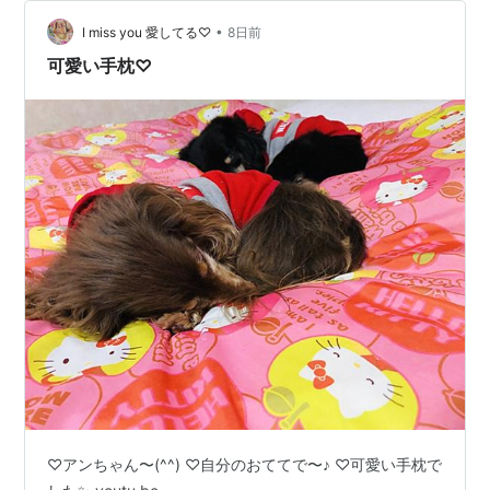
•
I miss you 愛してる♡
8日前
可愛い手枕♡
♡アンちゃん〜(^^) ♡自分のおててで〜♪ ♡可愛い手枕で