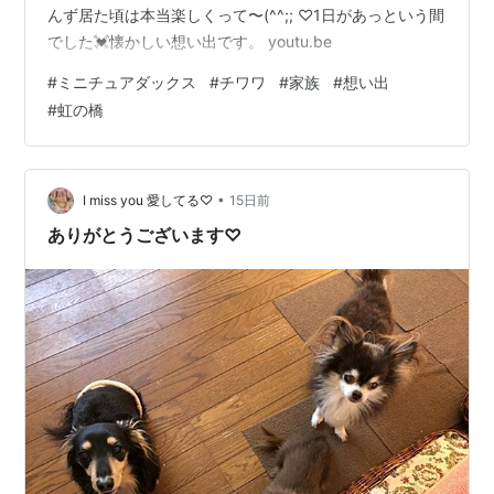
んず居た頃は本当楽しくって〜(^^;; ♡1日があっという間
でした💓懐かしい想い出です。 youtu.be
#
ミニチュアダックス
#
チワワ
#
家族
#
想い出
#
虹の橋
•
I miss you 愛してる♡
15日前
ありがとうございます♡