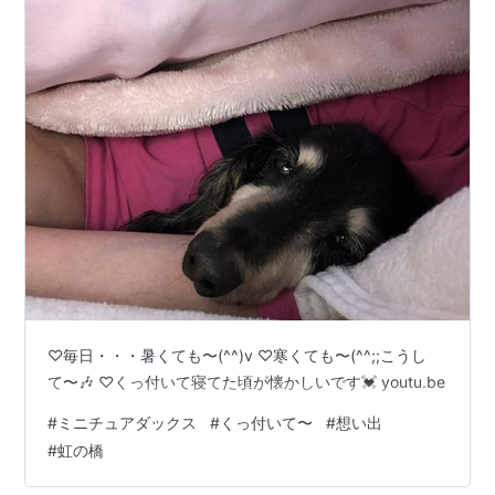
♡毎日・・・暑くても〜(^^)v ♡寒くても〜(^^;;こうし
て〜🎶 ♡くっ付いて寝てた頃が懐かしいです💓 youtu.be
#
ミニチュアダックス
#
くっ付いて〜
#
想い出
#
虹の橋