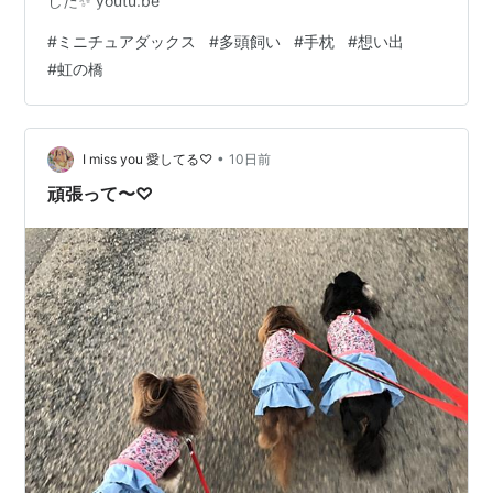
した✨ youtu.be
#
ミニチュアダックス
#
多頭飼い
#
手枕
#
想い出
#
虹の橋
•
I miss you 愛してる♡
10日前
頑張って〜♡