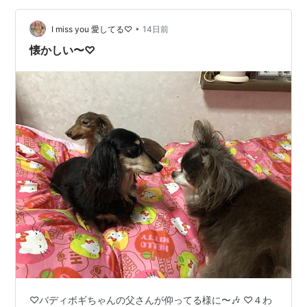
•
I miss you 愛してる♡
14日前
懐かしい〜♡
♡バディボギちゃんの父さんが仰ってる様に〜🎶 ♡４わ