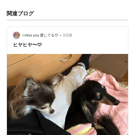
関連ブログ
•
I miss you 愛してる♡
3日前
ヒヤヒヤ〜♡