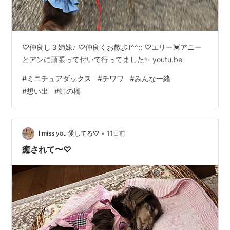
♡仲良し３姉妹♪ ♡仲良くお散歩(^^;; ♡エリー💓アニー
とアンに頑張って付いて行ってました✨ youtu.be
#
ミニチュアダックス
#
チワワ
#
みんな一緒
#
想い出
#
虹の橋
•
I miss you 愛してる♡
11日前
癒されて〜♡