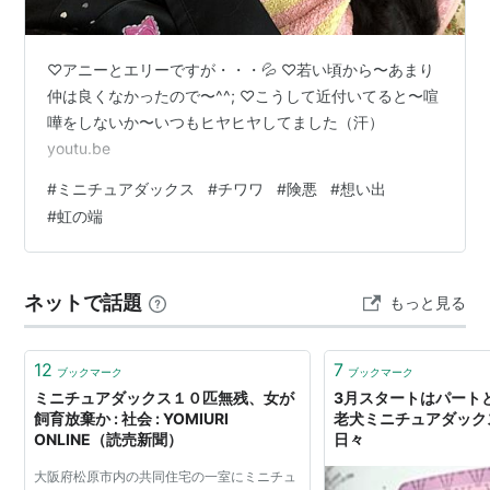
♡アニーとエリーですが・・・💦 ♡若い頃から〜あまり
仲は良くなかったので〜^^; ♡こうして近付いてると〜喧
嘩をしないか〜いつもヒヤヒヤしてました（汗）
youtu.be
#
ミニチュアダックス
#
チワワ
#
険悪
#
想い出
#
虹の端
ネットで話題
もっと見る
12
7
ブックマーク
ブックマーク
ミニチュアダックス１０匹無残、女が
3月スタートはパートと
飼育放棄か : 社会 : YOMIURI
老犬ミニチュアダック
ONLINE（読売新聞）
日々
大阪府松原市内の共同住宅の一室にミニチュ