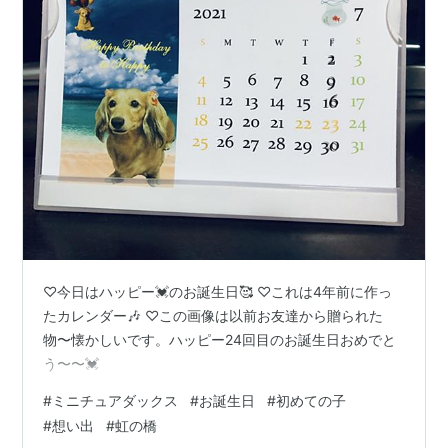
♡今日はハッピー💓のお誕生日🥰 ♡これは4年前に作っ
たカレンダー🎶 ♡この画像は以前お友達から贈られた
物〜懐かしいです。ハッピー24回目のお誕生日おめでと
う〜〜💓
#
ミニチュアダックス
#
お誕生日
#
初めての子
#
想い出
#
虹の橋