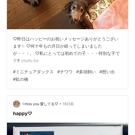
♡昨日はハッピーのお祝いメッセージありがとうござい
ます✨ ♡何十年もの月日が経ってしまいました
が・・・。 ♡私にとっては初めての子・・・特別な子で
す❣️ youtu.be
#
ミニチュアダックス
#
チワワ
#
多頭飼い
#
想い出
#
虹の橋
•
I miss you 愛してる♡
16日前
happy♡