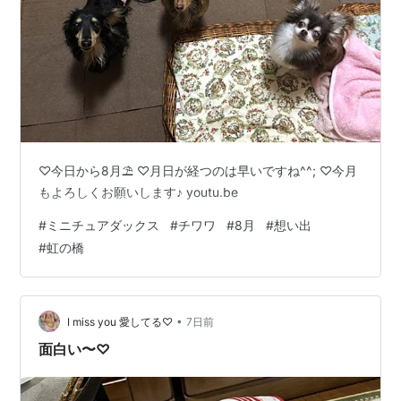
♡今日から8月⛱️ ♡月日が経つのは早いですね^^; ♡今月
もよろしくお願いします♪ youtu.be
#
ミニチュアダックス
#
チワワ
#
8月
#
想い出
#
虹の橋
•
I miss you 愛してる♡
7日前
面白い〜♡