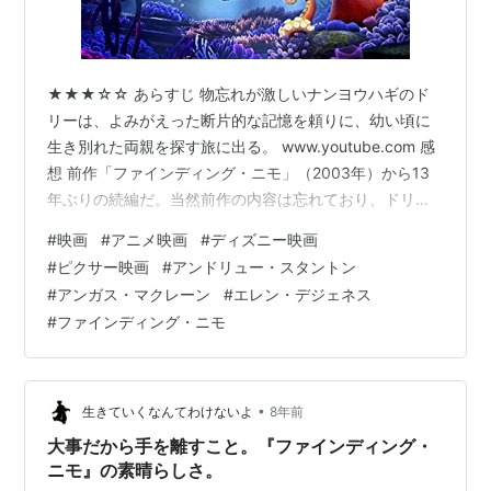
★★★☆☆ あらすじ 物忘れが激しいナンヨウハギのド
リーは、よみがえった断片的な記憶を頼りに、幼い頃に
生き別れた両親を探す旅に出る。 www.youtube.com 感
想 前作「ファインディング・ニモ」（2003年）から13
年ぶりの続編だ。当然前作の内容は忘れており、ドリー
が登場していた事すらも覚えていなかったので、拙い記
#
映画
#
アニメ映画
#
ディズニー映画
憶を手繰り寄せながら見ることになった。 (海水魚)バリ
#
ピクサー映画
#
アンドリュー・スタントン
産 ナンヨウハギ Mサイズ(1匹) 本州・四国限定[生体] メ
#
アンガス・マクレーン
#
エレン・デジェネス
ディア: その他 しかし物語はそんなブランクがあるにも
#
ファインディング・ニモ
かかわらず、前作を知っている前提で展開する強気のス
タイルだ。とはいえ、ブランクを感じるのは子供のいな
い大人…
•
生きていくなんてわけないよ
8年前
大事だから手を離すこと。『ファインディング・
ニモ』の素晴らしさ。