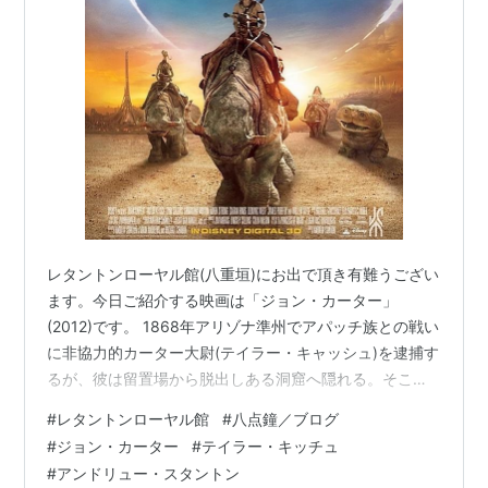
案、声の出演
モンスターズ・インク
（2001） 脚本、製作総指揮
トイ・ストーリー2 3D
（1999） 脚本
トイ・ストーリー2
（1999） 脚本
バグズ・ライフ
（1998） 監督、脚本、原案
トイ・ストーリー 3D
（1995） 脚本、原案
トイ・ストーリー
（1995） 脚本、原案
アカデミー賞
レタントンローヤル館(八重垣)にお出で頂き有難うござい
受賞
ます。今日ご紹介する映画は「ジョン・カーター」
WALL・E／ウォーリー
（2008） 長編アニメーシ
(2012)です。 1868年アリゾナ準州でアパッチ族との戦い
ョン賞
に非協力的カーター大尉(テイラー・キャッシュ)を逮捕す
るが、彼は留置場から脱出しある洞窟へ隠れる。そこに
ファインディング・ニモ
（2003） 長編アニメー
いた謎の男達によって惑星バルスーム(火星)へ。そこでは
ション賞
#
レタントンローヤル館
#
八点鐘／ブログ
都市国家ヘリウムとゾダンガが1000年宿命の対決を繰り
候補
#
ジョン・カーター
#
テイラー・キッチュ
返していた。そこは、地球と比して1/3の重力世界、加え
トイ・ストーリー3
（2010） オリジナル脚本賞
#
アンドリュー・スタントン
て骨密度の高い地球人はその地でスーパーマンの様に活