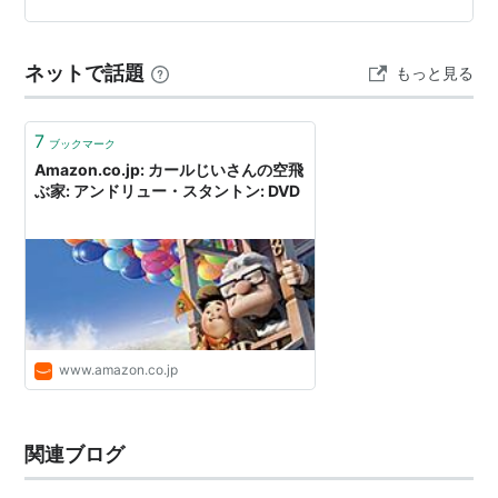
WALL・E／ウォーリー
（2008） オリジナル脚本
躍でき、カーターはヘリウムとゾガンダの宿命の戦いに
賞
力を貸すのだった… マーケティング対策によって2億ドル
ネットで話題
ファインディング・ニモ
（2003） オリジナル脚
もっと見る
強の損出を出したと…
本賞
トイ・ストーリー
（1995） オリジナル脚本賞
7
ブックマーク
Amazon.co.jp: カールじいさんの空飛
ぶ家: アンドリュー・スタントン: DVD
www.amazon.co.jp
関連ブログ