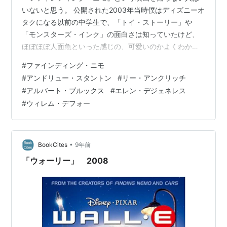
いないと思う。 公開された2003年当時僕はディズニーオ
タクになる以前の中学生で、「トイ・ストーリー」や
「モンスターズ・インク」の面白さは知っていたけど、
ほぼほぼ人面魚といった感じの、可愛いのかよくわから
ない魚たちが大海原を駆け巡るというCMを観て「すっげ
#
ファインディング・ニモ
ーつまんなさそう」と思っていたものだ。 中学生2年生
#
アンドリュー・スタントン
#
リー・アンクリッチ
の頃初めて彼女ができて、それでもお互い無口でほとん
#
アルバート・ブルックス
#
エレン・デジェネレス
ど会話もなく、なんとなくデートという名目でイオンを
#
ウィレム・デフォー
ぶらぶらしていたりしていた時、同じ部活の友人たちも
カップルでイオンにダブルデートしていて、奇しくも３
カップルで一緒に『ファインディング・ニモ』…
•
BookCites
9年前
「ウォーリー」 2008