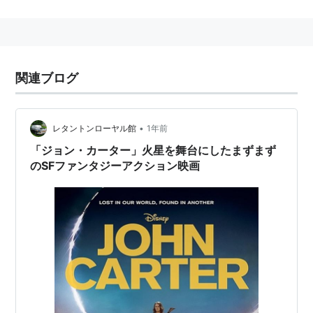
生名：Andrew Christopher Stanton Jr.
略歴
1990年にピクサーに入社後、アニメーター、脚本家、
関連ブログ
監督として活躍。2012年のディズニー超大作SFヒロイ
ック・ファンタジー『ジョン・カーター』で長編実写映
画デビューとなる。
•
レタントンローヤル館
1年前
主な作品
「ジョン・カーター」火星を舞台にしたまずまず
のSFファンタジーアクション映画
ジョン・カーター
（2012） 監督、脚本
トイ・ストーリー3
（2010） 脚本
カールじいさんの空飛ぶ家
（2009） 製作総指揮
WALL・E／ウォーリー
（2008） 監督、脚本、原案
マジシャン・プレスト
（2008） 製作総指揮
レミーのおいしいレストラン
（2007） 製作総指揮
ファインディング・ニモ
（2003） 監督、脚本、原