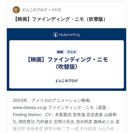
•
どんこのブログ
4年前
【映画】ファインディング・ニモ（吹替版）
2003年、アメリカのアニメーション映画。
www.disney.co.jp ファインディング・ニモ（原題：
Finding Nemo） CV：木梨憲武 室井滋 宮谷恵多 山路和
弘 津田寛治 乃村健次 定岡小百合 清水明彦 森崎めぐみ 斎
藤志郎 赤坂泰彦 郷里大輔 二又一成 石住昭彦 小山力也 菅