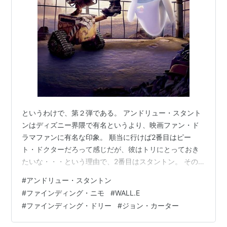
というわけで、第２弾である。 アンドリュー・スタント
ンはディズニー界隈で有名というより、映画ファン・ド
ラマファンに有名な印象。 順当に行けば2番目はピー
ト・ドクターだろって感じだが、彼はトリにとっておき
たいな・・・という理由で、2番目はスタントン。 その
１「ジョン・ラセター編」はこちら。 www.sun-
#
アンドリュー・スタントン
ahhyo.info 目次 目次 ピクサー作品とその監督一覧 ピク
#
ファインディング・ニモ
#
WALL.E
サーの屋台骨的存在 ストーリーテリングの神様
#
ファインディング・ドリー
#
ジョン・カーター
『WALL.E』のもつ皮肉 観る人をぶっ刺す悲痛な叫び
『ズートピア』に投げた神の一声 『ジョン・カーター』