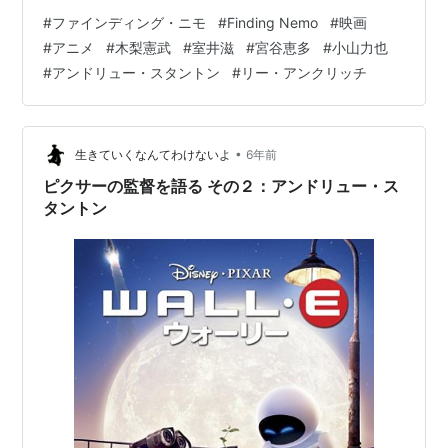
光輝 ほか 監督：アンドリュー・スタントン、リー・アン
#
ファインディング・ニモ
#
Finding Nemo
#
映画
クリッチ youtu.be タートル・トーク（ディズニーシーの
#
アニメ
#
木梨憲武
#
室井滋
#
宮谷恵多
#
小山力也
アトラクション）の動画みたことあるけど、面白そう。
#
アンドリュー・スタントン
#
リー・アンクリッチ
でも、最近の夢の国は目が覚めるような値段してるから
なぁ。一時期は人多すぎたし。今は多少人少ないのか
な？ リンク
•
生きていくなんてわけないよ
6年前
ピクサーの監督を語る その２：アンドリュー・ス
タントン