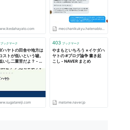
ww.ikedahayato.com
mecchanikukyu.hatenablog.com
403
ブックマーク
ブックマーク
ダハヤトの田舎や地方は
やまもといちろう ×イケダハ
コストが低いという嘘。
ヤトの #ブログ論争 書き起
低いし二重苦だよ？ - 涙
こし - NAVER まとめ
よ
ww.sugatareiji.com
matome.naver.jp