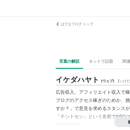
はてなブログ トップ
言葉の解説
ネットで話題
関
イケダハヤト
(
ウェブ
)
【
いけだ
広告収入、アフィリエイト収入で稼
ブログのアクセス稼ぎのためか、挑
すか？」で意見を求めるスタンスが
「テントセン」という名前でNPO
id:nubonba
。