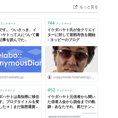
もっと見る
744
ブックマーク
ブックマーク
です。 ついさっき、イ
イケダハヤト氏が全クリエイ
ハヤトって人について書
ターに対して宣戦布告を開始
記事を読んでた..
- ヨッピーのブログ
nond.hatelabo.jp
yoppymodel.hatenablog.com
452
ブックマーク
ブックマーク
ダハヤトは高知県に移住
イケダハヤト元信者から聞い
す。ブログタイトルを変
た信者入会から脱会までの軌
した→｜まだ仮想通貨持
跡 - あなたそれ、甚だナンセ
ないの？
ンスだわよ！