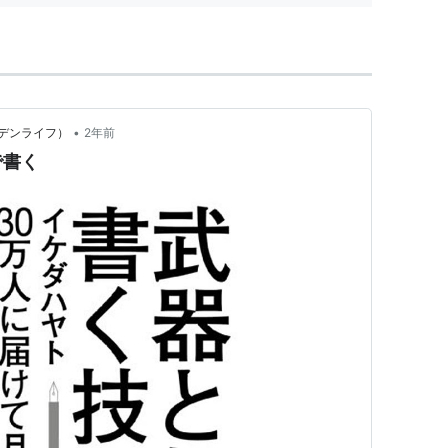
•
デンライフ）
2年前
で書く