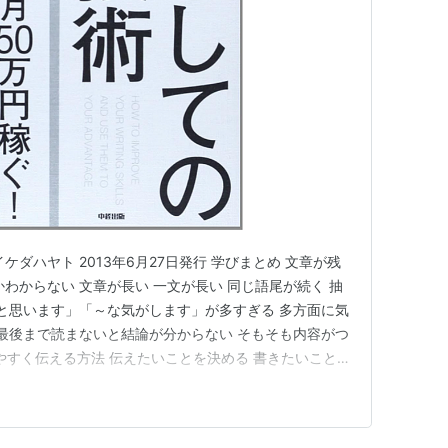
ダハヤト 2013年6月27日発行 学びまとめ 文章が残
わからない 文章が長い 一文が長い 同じ語尾が続く 抽
だと思います」「～な気がします」が多すぎる 多方面に気
 最後まで読まないと結論が分からない そもそも内容がつ
やすく伝える方法 伝えたいことを決める 書きたいことを
考える 具体例などで肉付け より伝わるように味付けする
事にする ピクニックに行ってウエットティッシュを忘