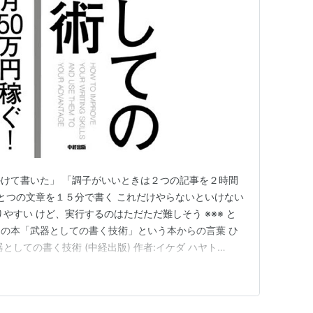
けて書いた」 「調子がいいときは２つの記事を２時間
ひとつの文章を１５分で書く これだけやらないといけない
やすい けど、実行するのはただただ難しそう ※※※ と
の本「武器としての書く技術」という本からの言葉 ひ
としての書く技術 (中経出版) 作者:イケダ ハヤト
どうやって１５分で書くか？ ぼく自身も文章をまあまあ書いて
どりついた結論 文章を読んでもらうためには最初に出し