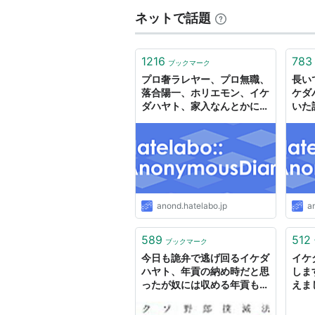
ネットで話題
1216
783
ブックマーク
プロ奢ラレヤー、プロ無職、
長い
落合陽一、ホリエモン、イケ
ケダ
ダハヤト、家入なんとかに群
いた
がる全てのクズどもに捧ぐ
anond.hatelabo.jp
a
589
512
ブックマーク
今日も詭弁で逃げ回るイケダ
イケ
ハヤト、年貢の納め時だと思
しま
ったが奴には収める年貢もな
えま
い - 今日も得る物なしZ
って