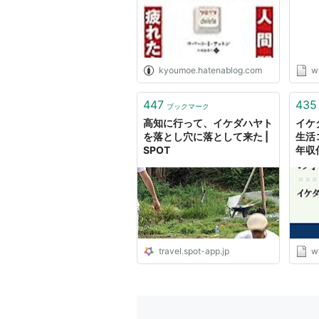
kyoumoe.hatenablog.com
w
447
435
ブックマーク
高知に行って、イケダハヤト
イケ
を落とし穴に落として来た |
生活
SPOT
年収
拭け
travel.spot-app.jp
w