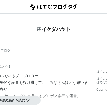
イケダハヤト
連ブログ
はやと
】
はてな
いでいるプロブロガー。
はてな
発的な記事を投げ掛けて、「みなさんはどう思いま
はてな
多い。
Copyrig
マーケティングを支援するプロボノ集団を運営。
解説の続きを読む