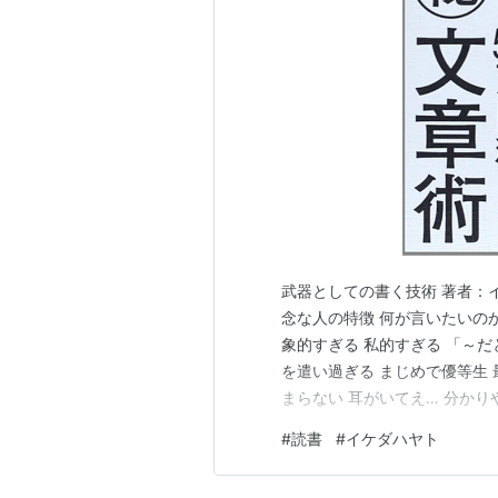
武器としての書く技術 著者：イケ
念な人の特徴 何が言いたいのか
象的すぎる 私的すぎる 「～
を遣い過ぎる まじめで優等生
まらない 耳がいてえ… 分かり
箇条書きする ベストな流れを
#
読書
#
イケダハヤト
日常であった気づきや失敗を記
れた… ▼ 「ピク…