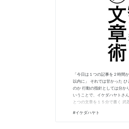
「今日は１つの記事を２時間か
以内に」 それでは甘かった 
のか 行動の指針としては分かり
いうことで、イケダハヤトさん
とつの文章を１５分で書く 武器
KADOKAWA Amazon 
#
イケダハヤト
きて慣れてきた ぼくなりにた
切る 最初の１４０文字く…