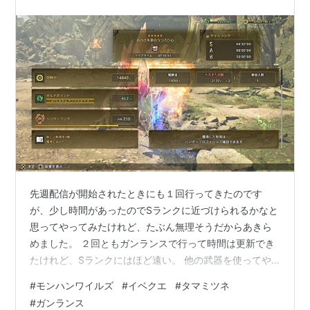
先週配信が開始されたときにも１回行ってきたのです
が、少し時間があったのでSランクに近づけられるかなと
思ってやってみたけれど、たぶん無理そうだからあきら
めました。 ２回ともガンランスで行って時間は更新でき
たけれど、Sランクにはほど遠い。 他の武器を使ってや
ってみてもいいけれど、Aランクに行けるかどうかのよう
#
モンハンワイルズ
#
イベクエ
#
タマミツネ
な気もするし。 タマミツネ討伐１回目 １回目の時にもギ
#
ガンランス
リギリのAランクだったので、もうやるつもりはなかった