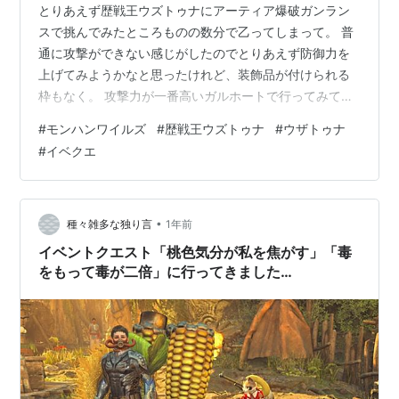
とりあえず歴戦王ウズトゥナにアーティア爆破ガンラン
スで挑んでみたところものの数分で乙ってしまって。 普
通に攻撃ができない感じがしたのでとりあえず防御力を
上げてみようかなと思ったけれど、装飾品が付けられる
枠もなく。 攻撃力が一番高いガルホートで行ってみてか
ら考えることにしました。 フルバーストなんてできる隙
#
モンハンワイルズ
#
歴戦王ウズトゥナ
#
ウザトゥナ
もないくらいに動きが速いので砲術を撃ってダウンした
#
イベクエ
ところを竜撃砲を使って行くスタイルでやってみること
にしました。 乙って回復が一度ありましたが、できるだ
け回復は早めにするように心がけました。 隅の方に隅の
方に行こうとしたりだいぶウザトゥナです。 歴戦王ウズ
•
種々雑多な独り言
1年前
トゥナ 作れる防具を見てシリーズスキル…
イベントクエスト「桃色気分が私を焦がす」「毒
をもって毒が二倍」に行ってきました
【MHWilds】