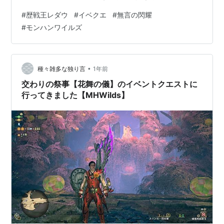
らもままならない。 雷耐性がマイナスじゃなくてよかっ
#
歴戦王レダウ
#
イベクエ
#
無言の閃耀
たと。 乙ってはいないですが一回オトモに助けられてい
#
モンハンワイルズ
ます。 回復薬を飲む余裕もあまりなく。 だから強いんだ
と思います。 が、しかし一回目でも思ったのですが、二
回目に行ったときに思ったのはずっと傾いたところで飛
ぶ回数が多い。 それでいてチカチカするので、気分が悪
•
種々雑多な独り言
1年前
くなったので二回目はリタイア。…
交わりの祭事【花舞の儀】のイベントクエストに
行ってきました【MHWilds】