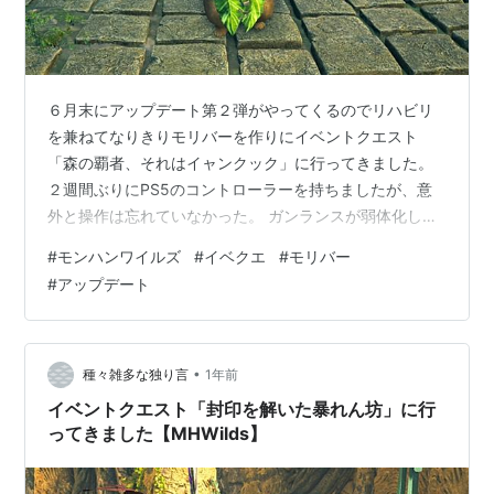
６月末にアップデート第２弾がやってくるのでリハビリ
を兼ねてなりきりモリバーを作りにイベントクエスト
「森の覇者、それはイャンクック」に行ってきました。
２週間ぶりにPS5のコントローラーを持ちましたが、意
外と操作は忘れていなかった。 ガンランスが弱体化した
となっていたけれど、それほど感じませんでした。
#
モンハンワイルズ
#
イベクエ
#
モリバー
元々、拡散型でフルバーストもよくしているのでダメー
#
アップデート
ジは多くなっているような気もしましたが。 イベントク
エスト「森の覇者、それはイャンクック」 なりきりモリ
バーα １回目で２個の素材が得られたので２回行ったら
終わるかなと思って２回行きました。 どうやらセット防
•
種々雑多な独り言
1年前
具だったみたいでモリバーのトッテオキ２個…
イベントクエスト「封印を解いた暴れん坊」に行
ってきました【MHWilds】