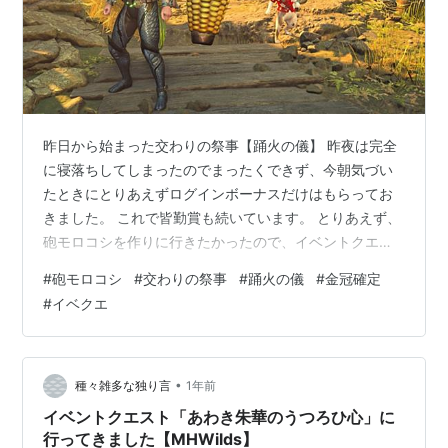
昨日から始まった交わりの祭事【踊火の儀】 昨夜は完全
に寝落ちしてしまったのでまったくできず、今朝気づい
たときにとりあえずログインボーナスだけはもらってお
きました。 これで皆勤賞も続いています。 とりあえず、
砲モロコシを作りに行きたかったので、イベントクエス
ト「桃色気分が私を焦がす」に行ってきました。 踊火の
#
砲モロコシ
#
交わりの祭事
#
踊火の儀
#
金冠確定
カタログ １回目で踊火のカタログが３個出たので砲モロ
#
イベクエ
コシはすぐに作ることができました。 イベントクエスト
「桃色気分が私を焦がす」 何より嬉しかったのが、リオ
レイアの最大金冠とパパコンガの最小金冠が出ました。
イベントクエストはいつも金冠確定クエストであって欲
•
種々雑多な独り言
1年前
しい 砲モロコシの性能が気になった…
イベントクエスト「あわき朱華のうつろひ心」に
行ってきました【MHWilds】