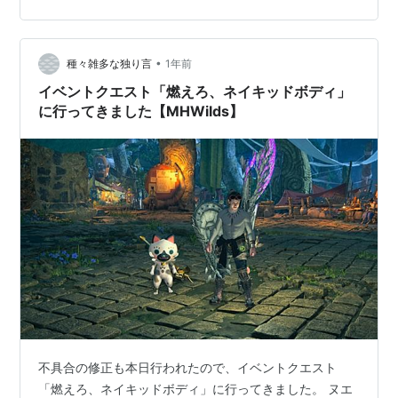
のですが・・・ タマミツネ討伐２回目 よく見たら２回と
もに２乙していますね。 それ無くせばもっとタイムは縮
まるんでしょうけれど。 大会とかに出るタイムアタック
•
種々雑多な独り言
1年前
の人はノーミスになるように何回…
イベントクエスト「燃えろ、ネイキッドボディ」
に行ってきました【MHWilds】
不具合の修正も本日行われたので、イベントクエスト
「燃えろ、ネイキッドボディ」に行ってきました。 ヌエ