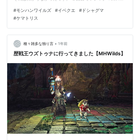
ッチが１個出たのでドシャグマフェイク作るには３回は
#
モンハンワイルズ
#
イベクエ
#
ドシャグマ
行かないといけない感じでした。 とりあえずボス個体の
#
ケマトリス
捕獲なので他の３頭はこやし玉で蹴散らしてから戦いま
した。 イベントクエスト「蛮行変貌」 ２回目も一個だっ
たので結局３回行くことになりました。 ただ、いつもの
ことですが３回目には３個のドシャグマのスケッチが得
•
種々雑多な独り言
1年前
られるという。 イベントクエスト「…
歴戦王ウズトゥナに行ってきました【MHWilds】