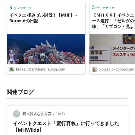
9
5
ブックマーク
ブックマーク
イベクエ 極みゼル討伐！【MHF】 -
【ＭＨＸＸ】イベクエ
Burasutの日記
ー３連打！「ゼルダの
練」「カプコン・見よ
魂」「ＵＳＪ・乱れ荒
- ソロハン独歩のモン
burasutdiary.hatenablog.com
blog.solo-doppo.com
関連ブログ
•
種々雑多な独り言
1年前
イベントクエスト「蛮行容貌」に行ってきました
【MHWilds】