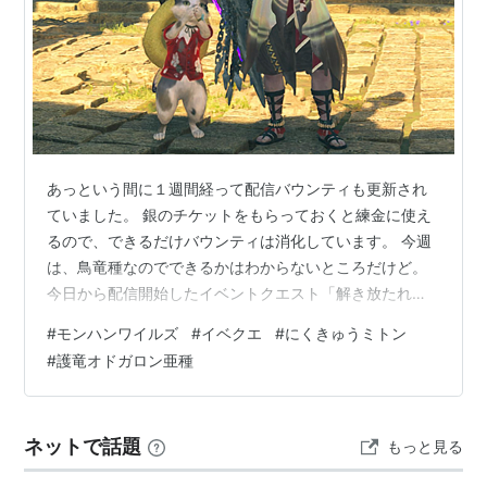
あっという間に１週間経って配信バウンティも更新され
ていました。 銀のチケットをもらっておくと練金に使え
るので、できるだけバウンティは消化しています。 今週
は、鳥竜種なのでできるかはわからないところだけど。
今日から配信開始したイベントクエスト「解き放たれた
兇爪」に行ってにくきゅうミトンαをゲットしておきまし
#
モンハンワイルズ
#
イベクエ
#
にくきゅうミトン
た。 にくきゅうミトンα 護竜オドガロン亜種の狩猟クエ
#
護竜オドガロン亜種
ストで金冠も持っていなかったので少し期待しながら行
きました。すると１回のクエストでにくきゅうミトンαの
素材集めが終わってしまって。 イベントクエスト「解き
ネットで話題
もっと見る
放たれた兇爪」 何回か行くことになるのかなと思ってい
たけれど、こういう装備の時は１回…