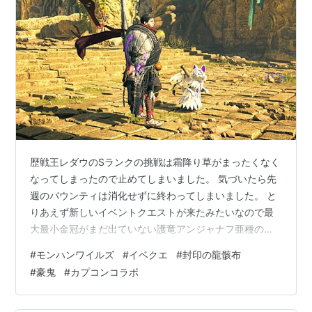
歴戦王レダウのSランクの挑戦は霜降り草がまったくなく
なってしまったので止めてしまいました。 気づいたら先
週のバウンティは消化せずに終わってしまいました。 と
りあえず新しいイベントクエストが来たみたいなので最
大最小金冠がまだ出ていない護竜アンジャナフ亜種のイ
ベントクエスト「封印を解いた暴れん坊」に行ってきま
#
モンハンワイルズ
#
イベクエ
#
封印の龍骸布
した。 封印の龍骸布α ２回行ったら封印の龍骸布が３枚
#
豪鬼
#
カプコンコラボ
もらえたので封印の龍骸布αを作っておきました。 しか
しながら、金冠を期待していたのですが最大も出ず。 何