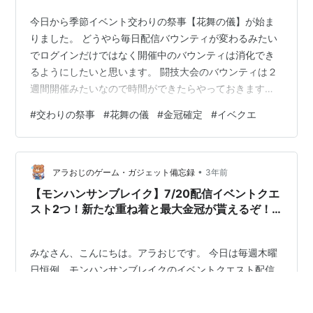
今日から季節イベント交わりの祭事【花舞の儀】が始ま
りました。 どうやら毎日配信バウンティが変わるみたい
でログインだけではなく開催中のバウンティは消化でき
るようにしたいと思います。 闘技大会のバウンティは２
週間開催みたいなので時間ができたらやっておきます。
バウンティ消化して重鎧玉を増やしておこうと思いま
#
交わりの祭事
#
花舞の儀
#
金冠確定
#
イベクエ
す。 とりあえず最初に大集会所でバウンティを確認し
て、大集会所のお食事券ももらえるのでこの期間内に使
っていこうと思います。 大集会所で食事をしたことがな
•
かったのですが、今更ながらアズスのマキから未だに食
アラおじのゲーム・ガジェット備忘録
3年前
事を誘われたことがなく、お食事券も発行されていませ
【モンハンサンブレイク】7/20配信イベントクエ
ん。 まあいいんですけど 次にこの宴から始ま…
スト2つ！新たな重ね着と最大金冠が貰えるぞ！
【イベントクエスト】