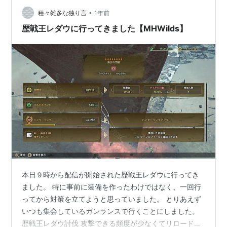
気にガード強化が必要な攻撃があって少し護竜アンジャ
ナフ亜種は嫌いなモンスター。 ボウガンで行っても良い
•
種々雑多な独り言
1年前
のですが。 やったついでにププロポ…
歴戦王レダウに行ってきました【MHWilds】
本日９時から配信が開始された歴戦王レダウに行ってき
ました。 特に事前に装備を作ったわけではなく、一回行
ってから対策を立てようと思っていました。 とりあえず
いつも集会しているガンランスで行くことにしました。
歴戦王レダウ討伐 攻撃できる頻度が少なくてリロードす