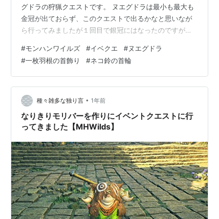
グドラの狩猟クエストです。 ヌエグドラは最小も最大も
金冠が出ておらず、このクエストで出るかなと思いなが
ら行ってみましたが１回目で銀冠にはなったのですが、
その後は特に何も出ず。 一枚羽根の首飾りα、ネコ鈴の
#
モンハンワイルズ
#
イベクエ
#
ヌエグドラ
首輪α 報酬素材を集めるのに３回行きました。 イベント
#
一枚羽根の首飾り
#
ネコ鈴の首輪
クエスト「燃えろ、ネイキッドボディ」 イベントクエス
ト「燃えろ、ネイキッドボディ」 ２回目で２個首飾りチ
ケットが出たので止めても良かったのですが、オトモと
両方作っておこうと思って３回目に行きました。 イベン
•
種々雑多な独り言
1年前
トクエスト「燃えろ、ネイキッドボディ…
なりきりモリバーを作りにイベントクエストに行
ってきました【MHWilds】