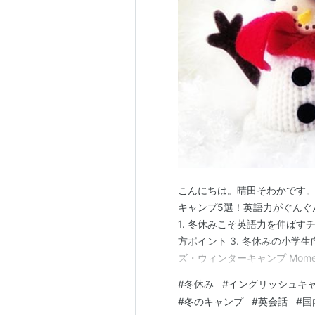
こんにちは。晴田そわかです。
キャンプ5選！英語力がぐんぐ
1. 冬休みこそ英語力を伸ばす
方ポイント 3. 冬休みの小学
ズ・ウィンターキャンプ Mome
ルスクール「Winter Wonder
#
冬休み
#
イングリッシュキ
Adventure ISA 宿泊小学生
#
冬のキャンプ
#
英会話
#
国