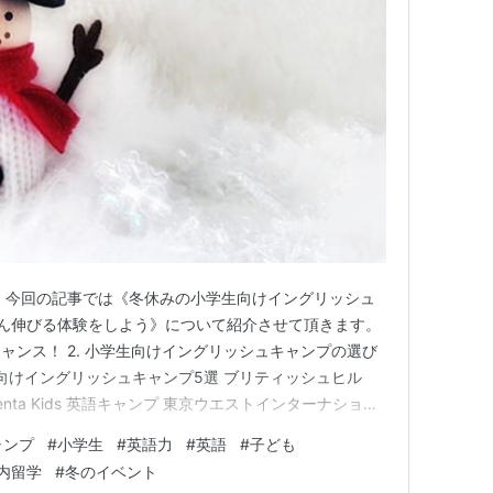
 今回の記事では《冬休みの小学生向けイングリッシュ
ん伸びる体験をしよう》について紹介させて頂きます。
チャンス！ 2. 小学生向けイングリッシュキャンプの選び
生向けイングリッシュキャンプ5選 ブリティッシュヒル
nta Kids 英語キャンプ 東京ウエストインターナショナ
s」 ウィンターイングリッシュキャンプ by English
ャンプ
#
小学生
#
英語力
#
英語
#
子ども
イングリッシュキャンプ in 横浜 4. イ…
内留学
#
冬のイベント