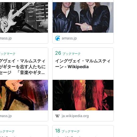
晴らしいと思う11人のギ
を回想 初対面は失敗 次は
して）
ト」発表 - amass
大成功 その次は無視される
- amass
問題があったんだ。ハゲ始めてきたからカツラ
を手に入れた途端、自分は世界で一番のスター
れに、彼は変な行動が多かったね。変わってい
mass.jp
amass.jp
クレイジーだったよ』（マーク・ボールズに対
26
ブックマーク
ブックマーク
カミさんが…このところずっと留守にしていた
グヴェイ・マルムスティ
イングヴェイ・マルムスティ
の負け犬野郎が！ 負け犬だよ！』（バリー・ダ
がギターを志す人たちに
ーン - Wikipedia
セージ 「音楽やギター
は競争ではない」 -
だったが、とんでもない馬鹿だった。生まれて
ss
奴には会った事がないっていうくらい酷くて、
たんだ。そんじょそこいらの馬鹿とは訳が違う
争うほど凄まじいバカだ！.脳みそがあるとは
mass.jp
ja.wikipedia.org
ー・ワーナーに対して）
！』（SLAYERの曲を聴いて）
18
ックマーク
ブックマーク
だけたくさんのミスがあると一晩中かかっても