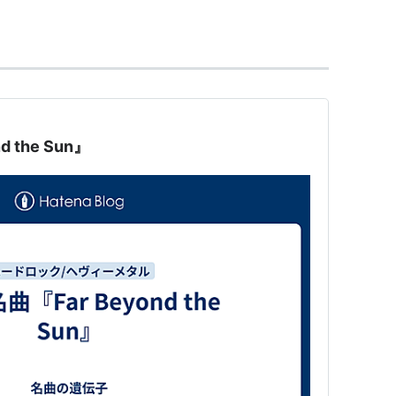
い不満からアルバム1枚の参加で脱退。その後
・ボネットのバンドながら卓越したコンポーザーとして
を惜しみなく発揮する。このバンドでは84年に来日
するも、グラハムとの不仲からスタジオアルバムは
その後ソロ活動となり現在に至る。
 the Sun』
なメタルギタリスト。
入れ替わりは激しい。その性格が却ってファンの間
自慢、先祖自慢[ご先祖は貴族らしい]、愛車自
スティーン