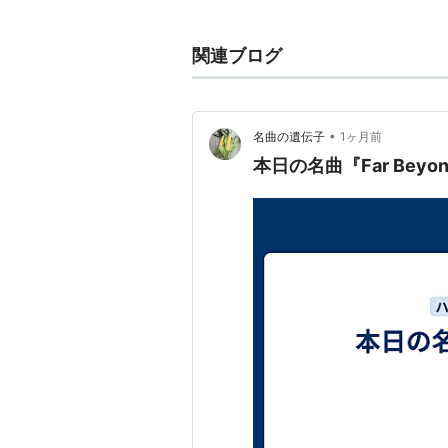
ものの、自分の音楽性を表現できな
ALCATRAZZに加入しグラハム
関連ブログ
の能力と圧倒的なギターテクニック
を果たしライヴアルバムをリリース
やはり1枚のみのリリースで脱退。
•
名曲の遺伝子
1ヶ月前
本日の名曲『Far Beyond
超速弾きとクラシカルな作風で有名
北欧メタルの祖か。
ゴーマンな性格のせいかメンバーの
ではカリスマ的な人気を得ている。
趣味はギターコレクションとギター
慢・・・など。
amazon:イングヴェイ・マルム
イングヴェイ語録