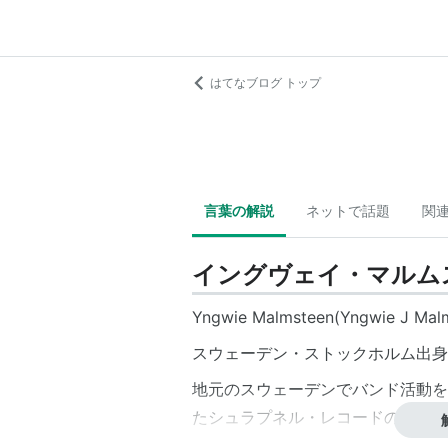
はてなブログ トップ
言葉の解説
ネットで話題
関
イングヴェイ・マルム
Yngwie Malmsteen(Yngwie J Mal
スウェーデン・ストックホルム出身。
地元のスウェーデンでバンド活動を
たシュラプネル・レコードのマイク
はロン・キール率いるバンドSTEE