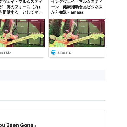
グヴェイ・マルムスティ
イングヴェイ・マルムスティ
ないね』（EXODUSの曲を聴いて）
が「俺のフォース（力）
ーン 健康補助食品ビジネス
を提供する」としてマル
から撤退 - amass
らと一緒に音楽を作ることは出来ないんだよ。
タミン・グミ『Yngwie
たいで・・・・俺が好きなのは色情狂だ』（大
steen's Force』販売 -
ss
ない。友達だけだ。唯一嫌いなのはブルース・
嫌いだ。あいつはAssholeだからだ。あいつ
れてから会った人間のなかでも一番非礼なやつ
mass.jp
amass.jp
礼だよ。あいつは大嫌いだ。それに、そんなに
奴だ。俺が『先祖が貴族なんだ』と言ったら、
って。あいつは最低だ！』（ブルース・ディッ
u Been Gone』