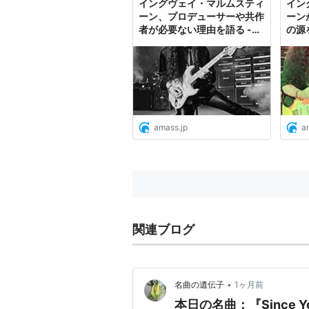
イングヴェイ・マルムスティ
イン
指摘しきれないぜ。まるで才能
ーン、プロデューサーや共作
ーン
者が必要ない理由を語る -
の源
『死んだ魚みたいになった奴
amass
チビ
うんざりだよ。不感症の女み
Malm
ama
勢に対して）
『俺は皆と友達だよ。敵はい
ディッキンソンだ。あいつは大
はとんでもない野郎だ。生ま
amass.jp
a
だ。すごく失礼だ。本当に失
上手くもない。とんでもない
奴は『それがどうした？』だ
キンソンに対して）
関連ブログ
•
名曲の遺伝子
1ヶ月前
本日の名曲：『Since Yo