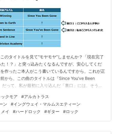
このタイトルを見て“モヤモヤ”しませんか？「現在完了
はどこ行った！？」と突っ込みたくなるんですが、安心してくだ
曲を作ったご本人がこう書いているんですから、これが正
、この曲のタイトルは『Since You’ve Been
た。だって、私が最初に入り込んだ「裏口」には、そう書
んと ’ve がついていたんですもの。 今回は、カバーさ
ラックモア
#
アルカトラス
ソロをいじられ、しまいには曲名まで変えられてしまった
ーン
#
イングウェイ・マルムスエティーン
・メイ
#
ハードロック
#
ギター
#
ロック