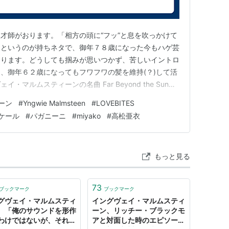
らナイトの称号を許された。俺は貴族なんだ。
。マルムスティーンというのは"銀の鉱石"と
漫才師がおります。「相方の頭に“フッ”と息を吹っかけて
」というのが持ちネタで、御年７８歳になった今もハゲ芸
伯爵だ』
おります。どうしても掴みが思いつかず、苦しいイントロ
 PURPLEに入った件？リッチー・ブラックモ
、御年６２歳になってもフワフワの髪を維持(？)して活
いよ。リッチーの代わりになれるのは俺だけ
マルムスティーンの名曲 Far Beyond the Sun
の曲 Far Beyond the Sun はイングヴェイ・マルム
ーン
#
Yngwie Malmsteen
#
LOVEBITES
ングヴェイ・マルムスティーンズ・ライジングフォースの
れているんだ。理由は俺に才能があって成功し
ケール
#
パガニーニ
#
miyako
#
高松亜衣
、金持ちだし、有名だ』
までパクっているもの（笑）どうでもいいけど
もっと見る
多いよ。特にクリスね！彼らの多くは僕から多
めないんだ。”Liarー”（と歌い始める）』
73
ブックマーク
ブックマーク
して）
グヴェイ・マルムスティ
イングヴェイ・マルムスティ
いって？ もし本気でそう思っているんならこ
 「俺のサウンドを形作
ーン、リッチー・ブラックモ
わけではないが、それで
アと対面した時のエピソード
とんでもない話だ！あの醜い顔を殴ってやりた