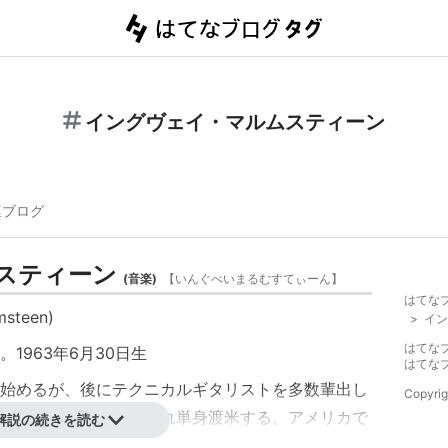
イングヴェイ・マルムスティーン
連ブログ
スティーン
(
音楽
)
【
いんぐべいまるむすてぃーん
】
はてな
msteen)
>
イン
はてな
1963年6月30日生
はてな
始めるが、後にテクニカルギタリストを多数輩出し
Copyrig
・ヴァーニーに見出され単身渡米する。アメリカで
解説の続きを読む
LERのギタリストとしてシーンにデビューを果たす