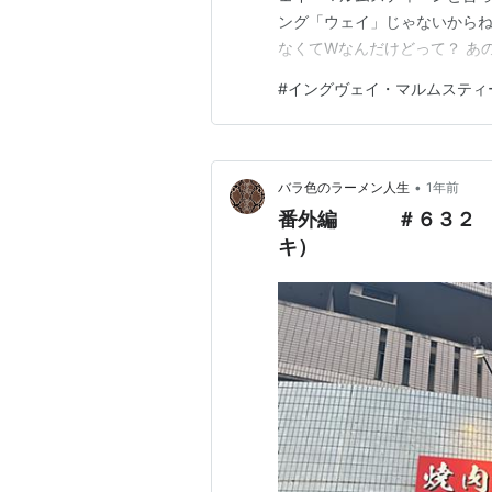
ング「ウェイ」じゃないからね
なくてWなんだけどって？ あ
もないの。 スェーデン人なの
#
イングヴェイ・マルムスティ
いますが、イングヴェイは歌
っている人の方です。 間違えな
•
バラ色のラーメン人生
1年前
番外編 ＃６３２
キ）