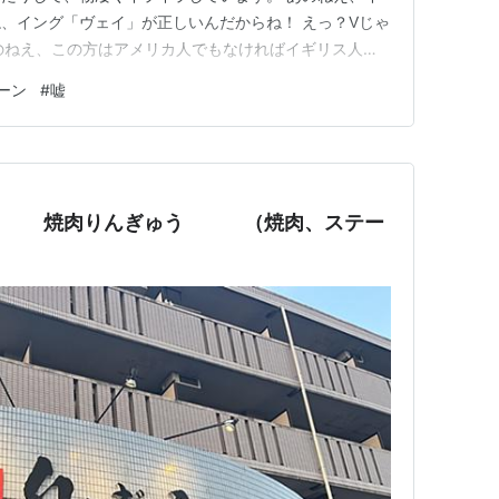
、イング「ヴェイ」が正しいんだからね！ えっ？Vじゃ
のねえ、この方はアメリカ人でもなければイギリス人で
！ そういうことです。 あと毎回口を酸っぱくして言って
ーン
#
嘘
ってはいないです。変態的速弾きギター・ソロを弾きまく
いでね。 …
 焼肉りんぎゅう （焼肉、ステー