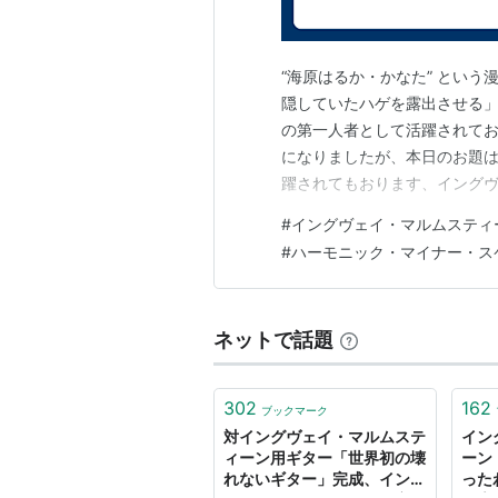
『俺の家は1662年に国王か
俺の先祖は銀鉱を発見したんだ
“海原はるか・かなた” という
いう意味なんだ』
隠していたハゲを露出させる
『俺は貴族なんだ。正確には
の第一人者として活躍されて
『スティーヴ・モーズがDEEP
になりましたが、本日のお題は
ア抜きでパープルは成立しな
躍されてもおります、イングヴェイ・
だ！』
(太陽のはるか・かなた) です。 こ
#
イングヴェイ・マルムスティ
スティーン率いるバンド、イ
『スウェーデンでは俺は嫌わ
#
ハーモニック・マイナー・ス
1s…
て金持ちだからさ』
『俺はルックスは悪くないし
『奴は俺のプレイを端から端
ネットで話題
あの連中には腹立たしい奴が
くをパクっておいて、それを認
302
162
ブックマーク
（クリス・インペリテリに対
対イングヴェイ・マルムステ
イン
『アイツがオレをパクってな
ィーン用ギター「世界初の壊
ーン
れないギター」完成、イング
った
いつは頭が完全におかしい。