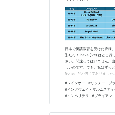
日本で英語教育を受けた皆様、
形だろ！ have ('ve) 
さい。間違ってはいません。
しいのです。でも、私はずっと前から
Gone』だと信じておりまし
いてあったんですから。……ちゃ
#
レインボー
#
リッチー・ブ
れるたびに好き勝手にギター
#
イングヴェイ・マルムスティ
（？）にもかかわ…
#
インペリテリ
#
ブライアン