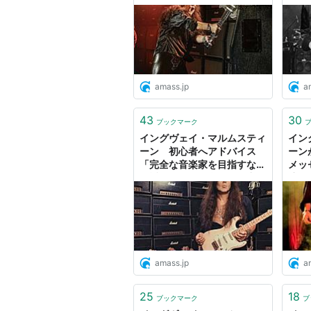
ヴェイによる耐久テスト実
も素
い！』（ティモ・トルキに対
施 映像公開 - amass
タリス
『…あの当時、彼は髪の毛の
を手に入れたんだが、カツラ
だと勘違いし始めたんだ。そ
amass.jp
a
たよ。手に負えなかったね。
して）
43
30
ブックマーク
『あいつは「いやぁ うちの
イングヴェイ・マルムスティ
イン
し…」とか言いやがって！あ
ーン 初心者へアドバイス
ーン
「完全な音楽家を目指すなら
メッ
ナウェイに対して）
ば近道はない。多くの努力と
演奏
『彼はドラマーとしては最高
苦労が必要だ」 - amass
ama
このかた、あれ以上頭の悪い
この俺でさえ手におえなかっ
ぜ！.あれは世界でも１・２を
amass.jp
a
とても思えなかったね』（ボ
『ハッハー！まるでお笑いだぜ
25
18
ブックマーク
ブ
『ウェー、ひどいな！！これ