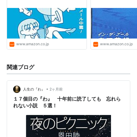
www.amazon.co.jp
www.amazon.co.jp
関連ブログ
•
人生の『わ』
2ヶ月前
１７個目の『わ』 十年前に読了しても 忘れら
れない小説 ５選！