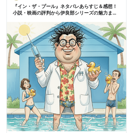
同シリーズの「コメンテーター」を読んで…
『イン・ザ・プール』ネタバレあらすじ＆感想！
小説・映画の評判から伊良部シリーズの魅力まで
徹底紹介！