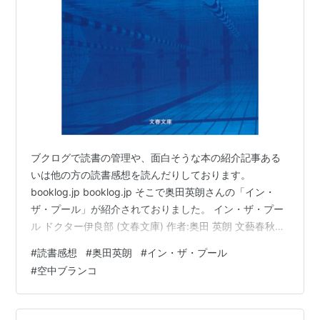
ブクログで読書の管理や、面白そうな本の紹介記事ある
いは他の方の読書感想を読んだりしております。
booklog.jp booklog.jp そこで奥田英朗さんの「イン・
ザ・プール」が紹介されておりました。 イン・ザ・プー
ル ドクター伊良部 (文春文庫) 作者:奥田 英朗 文藝春秋
Amazon 精神科が舞台となる小説、どんな展開が待って
#
読書感想
#
奥田英朗
#
イン・ザ・プール
いるの！？ 伊良部総合病院の精神科医、伊良部一郎にそ
#
空中ブランコ
れぞれの悩みを抱えた患者が訪れることで物語が始ま
る、短編集。 奇想天外、捧腹絶倒、支離滅裂。とにかく
バカバカしいですが、患者は自分の病を治したい一心で