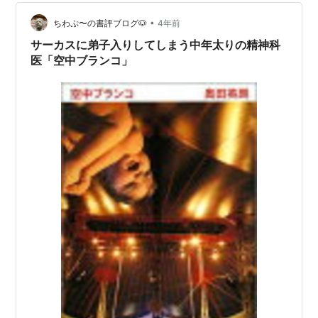
じて、コースが分けられ、それぞれのコースのなかで秩
•
序が保たれています。たまに、初・中級者コースで思い
ちわぷ〜の書評ブログ🐶
4年前
っきりクロールやバタフライで、秩序を身だす人（なぜ
サーカスに弟子入りしてしまう中年太りの精神科
か、男の高齢者に多い）がいますが、基本的には黙々
医「空中ブランコ」
と…