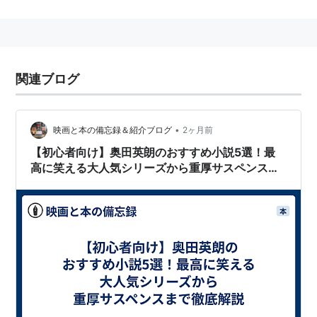
キャスト
松尾スズキ
オダギリジョー
関連ブログ
市川実和子
田辺誠一
•
映画と本の備忘録＆紹介ブログ
2ヶ月前
原作
【初心者向け】奥田英朗のおすすめ小説5選！最
高に笑える大人気シリーズから重厚サスペンスま
イン・ザ・プール
で徹底解説
作者:
奥田英朗
出版社/メーカー:
文藝春秋
発売日:
2002/05/14
メディア:
単行本
購入
: 2人
クリック
: 76回
この商品を含むブログ (430件) を見る
医学博士・伊良部一郎。出会った患者は、最初は