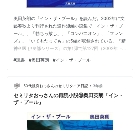
奥田英朗の『イン・ザ・プール』を読んだ。2002年に文
藝春秋より刊行された連作短編小説集で「イン・ザ・プ
ール」、「勃ちっ放し」、「コンパニオン」、「フレン
ズ」、「いてもたっても」の5編が収録されている。『精
神科医 伊良部シリーズ』の第1弾で第127回（2002年上
半期）直木賞候補になった。2005年に映画化、2009年
#
読書
#
奥田英朗
#
イン・ザ・プール
にはアニメ化されている。以下の概要はAmazonより：
「いらっしゃーい」。伊良部総合病院地下にある神経科
を訪ねた患者たちは、甲高い声に迎えられる。色白で太
•
ったその精神科医の名は伊良部一郎。そしてそこで待ち
50代独身おっさんのセミリタイア日記
3年前
受ける前代未聞の体験。プール依存症、陰茎強直症、妄
セミリタおっさんの再読小説㉙奥田英朗「イン・
想癖…訪れる人々も変だが…
ザ・プール」