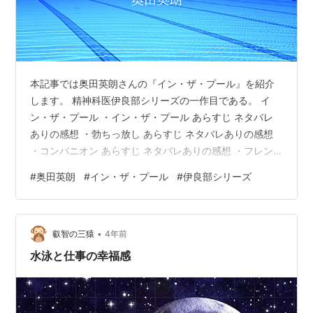
本記事では奥田英朗さんの『イン・ザ・プール』を紹介
します。 精神科医伊良部シリーズの一作目である。 イ
ン・ザ・プール ・イン・ザ・プール あらすじ ネタバレ
ありの感想 ・勃ちっ放し あらすじ ネタバレありの感想
・コンパニオン あらすじ ネタバレありの感想 ・フレン
ズ あらすじ ネタバレありの感想 ・いてもたっても あら
#
奥田英朗
#
イン・ザ・プール
#
伊良部シリーズ
すじ ネタバレありの感想 登場人物 総評 イン・ザ・プー
ル 著者：奥田英朗 出版社：文藝春秋社 ページ数：279ペ
ージ 読了日：2023年5月27日 奥田英朗さんの『イン・
•
ザ・プール』。 精神科医伊良部シリーズの第一弾であ
叡智の三猿
4年前
る。 松尾スズキさん主演で映画化されている。 『空中ブ
水泳と仕事の幸福感
ラ…