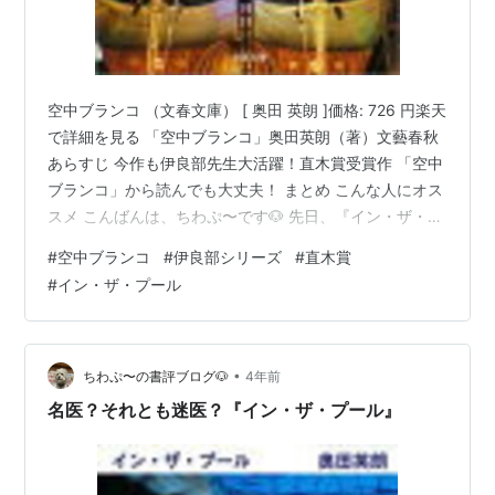
空中ブランコ （文春文庫） [ 奥田 英朗 ]価格: 726 円楽天
で詳細を見る 「空中ブランコ」奥田英朗（著）文藝春秋
あらすじ 今作も伊良部先生大活躍！直木賞受賞作 「空中
ブランコ」から読んでも大丈夫！ まとめ こんな人にオス
スメ こんばんは、ちわぷ〜です🐶 先日、『イン・ザ・プ
ール』という作品をご紹介させて頂きましたが、 本日は
#
空中ブランコ
#
伊良部シリーズ
#
直木賞
その精神科医・伊良部シリーズの第二弾をご紹介いたし
#
イン・ザ・プール
ます＊ オムニバス作品なので前作とは話が繋がっておら
ず、本作から入っても違和感無く読めます！シリーズ二
作目「空中ブランコ」は、直木賞受賞作の良作です♪ 「空
中ブランコ」奥田英朗（著）文藝春秋 あらすじ 風変わり
•
ちわぷ〜の書評ブログ🐶
4年前
な精…
名医？それとも迷医？『イン・ザ・プール』