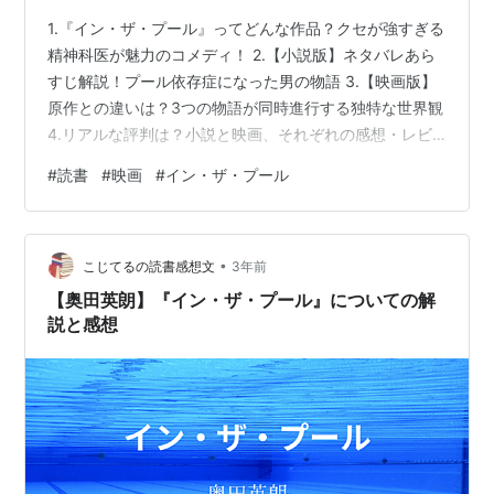
1.『イン・ザ・プール』ってどんな作品？クセが強すぎる
精神科医が魅力のコメディ！ 2.【小説版】ネタバレあら
すじ解説！プール依存症になった男の物語 3.【映画版】
原作との違いは？3つの物語が同時進行する独特な世界観
4.リアルな評判は？小説と映画、それぞれの感想・レビ
ューまとめ 5.まとめ：『イン・ザ・プール』はこんな人
#
読書
#
映画
#
イン・ザ・プール
におすすめ！ ①型破りな精神科医が魅力 ②小説は読み
やすい短編集 ③映画は独特の世界観 ④楽しみ方は人そ
れぞれ 1.『イン・ザ・プール』ってどんな作品？クセが
•
強すぎる精神科医が魅力のコメディ！ 『イン・ザ・プー
こじてるの読書感想文
3年前
ル』は、日常のちょっとしたきっかけで心のバランスを
【奥田英朗】『イン・ザ・プール』についての解
崩してしまった人々…
説と感想