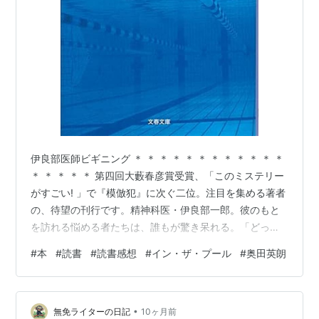
伊良部医師ビギニング ＊ ＊ ＊ ＊ ＊ ＊ ＊ ＊ ＊ ＊ ＊ ＊
＊ ＊ ＊ ＊ ＊ 第四回大藪春彦賞受賞、「このミステリー
がすごい! 」で『模倣犯』に次ぐ二位。注目を集める著者
の、待望の刊行です。精神科医・伊良部一郎。彼のもと
を訪れる悩める者たちは、誰もが驚き呆れる。「どっち
が患者なのか?」。水泳中毒、ケータイ中毒、慢性勃起症
#
本
#
読書
#
読書感想
#
イン・ザ・プール
#
奥田英朗
状……、患者たちは稚気溢れる伊良部の姿に、己の深刻な
る悩みがバカらしくなり、やがて・・・・・・現代世相
の病理を、コミカルかつ軽妙な筆致で描き出した怪作。
•
＊ ＊ ＊ ＊ ＊ ＊ ＊ ＊ ＊ ＊ ＊ ＊ ＊ ＊ ＊ ＊ ＊ 先日、
無免ライターの日記
10ヶ月前