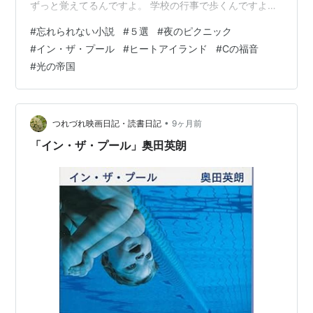
ずっと覚えてるんですよ。 学校の行事で歩くんですよ
ね。その歩いているところで、ちょっと気になっている
#
忘れられない小説
#
５選
#
夜のピクニック
子と一緒に歩くんですよね。 そこでの会話が胸をキュン
#
イン・ザ・プール
#
ヒートアイランド
#
Cの福音
キュンさせるんですよねぇ。これは、是非よんでみてく
#
光の帝国
ださいね！ 奥田英朗 「イン・ザ・プール」 イン・ザ・
プール ドクター伊良部 (文春文庫) 作者:奥田 英朗 文藝春
秋 Amazon 破天荒な精神科医が相談に来た患者さんに
様々な提…
•
つれづれ映画日記・読書日記
9ヶ月前
「イン・ザ・プール」奥田英朗