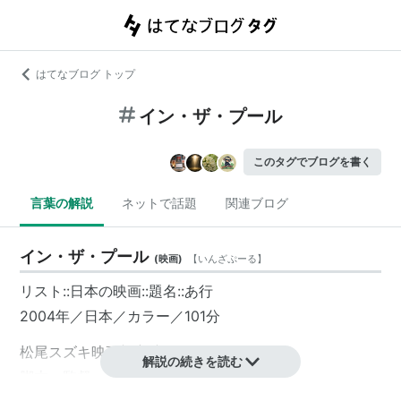
はてなブログ トップ
イン・ザ・プール
このタグでブログを書く
言葉の解説
ネットで話題
関連ブログ
イン・ザ・プール
(
映画
)
【
いんざぷーる
】
リスト::日本の映画::題名::あ行
2004年／日本／カラー／101分
松尾スズキ映画初主演作
解説の続きを読む
脚本・監督：三木聡