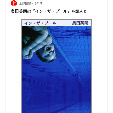
総合病院のバカ息子と思われるドクター伊良部に藁をも
•
上野日記
5年前
すがる思い…
奥田英朗の『イン・ザ・プール』を読んだ