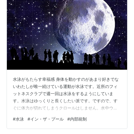
水泳がもたらす幸福感 身体を動かすのがあまり好きでな
いわたしが唯一続けている運動が水泳です。近所のフィ
ットネスクラブで週一回は水泳をするようにしていま
す。水泳はゆっくりと長くしたい派です。ですので、す
ぐに体力が切れてしまうクロールはしません。水中ウォ
ークで３０分ほど、身体のリズムを作ったあと、ひたす
#
水泳
#
イン・ザ・プール
#
内部統制
ら平泳ぎをします。下図はわたしが会員になっているフ
ィットネスクラブのプールの構造です。水泳の目的に応