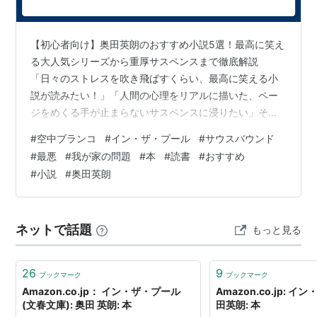
驚き、次には自分はこいつよりマシだと思い、彼
の行動にはめられ、ちょっと憧れ、そして、癒さ
【初心者向け】奥田英朗のおすすめ小説5選！最高に笑え
れてゆく。
る大人気シリーズから重厚サスペンスまで徹底解説
水泳中毒、持続勃起症、強迫神経症・・・。ヘン
「日々のストレスを吹き飛ばすくらい、最高に笑える小
説が読みたい！」「人間の心理をリアルに描いた、ペー
な病気とヘンな精神科医による気分開放ムービ
ジをめくる手が止まらないサスペンスに浸りたい」そう
ー。
思ったことはありませんか？ そんな相反する読者の願い
#
空中ブランコ
#
イン・ザ・プール
#
サウスバウンド
を、一人の手で見事に叶えてくれる天才作家が、直木賞
#
最悪
#
我が家の問題
#
本
#
読書
#
おすすめ
2005年初夏、テアトル新宿、シネセゾン渋谷にてロー
作家の奥田英朗（おくだ ひでお）氏です。 奥田作品は、
#
小説
#
奥田英朗
ドショー公開
お腹を抱えて笑えるコメディから、人間の心の闇に迫る
ズッシリとした犯罪小説まで、作風の幅が非常に広いこ
とで知られています。そのため、「どれから読めばいい
ネットで話題
もっと見る
の？」「自分の好みに合う作品はどれ？」と迷っ…
26
9
ブックマーク
ブックマーク
Amazon.co.jp： イン・ザ・プール
Amazon.co.jp: イ
(文春文庫): 奥田 英朗: 本
田英朗: 本