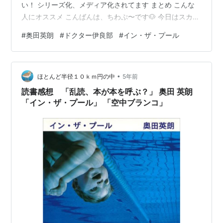
い！ シリーズ化、メディア化されてます まとめ こんな
人にオススメ こんばんは、ちわぷ〜です🐶 今日はスカッ
と笑える一癖も二癖もある精神科医のシリーズ小説をご
#
奥田英朗
#
ドクター伊良部
#
イン・ザ・プール
紹介いたします✨ 「イン・ザ・プール」奥田英朗（著）
文藝春秋 あらすじ 水泳中毒や携帯中毒など、一風変わっ
た問題を抱えた患者達が伊良部一郎の精神科へやってく
•
る。 治療らしい治療はせず、水泳中毒の患者と一緒に水
ほとんど半径１０ｋｍ円の中
5年前
泳を始めたり、ぶっとんだ言動で患者達を振り回してい
読書感想 「乱読、本が本を呼ぶ？」 奥田 英朗
く伊良部。…
「イン・ザ・プール」 「空中ブランコ」