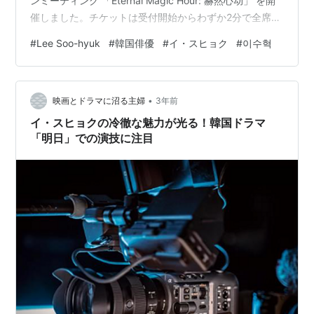
ンミーティング 「Eternal Magic Hour: 赫然心动」 を開
催しました。チケットは受付開始からわずか2分で全席完
売となり、大きな話題を集めました。 しかし当日、予想
#
Lee Soo-hyuk
#
韓国俳優
#
イ・スヒョク
#
이수혁
外の論争が巻き起こりました。 12時間サイン会による酷
使疑惑 当初は約6時間半で予定されていたファンミーテ
ィングが、なんと 12時間に延長されたと台湾有力メディ
•
アEBCが報じています。 さらに会場のエアコンが故障
映画とドラマに沼る主婦
3年前
し、イ・スヒョクは暑さに耐えながらサイン会を…
イ・スヒョクの冷徹な魅力が光る！韓国ドラマ
「明日」での演技に注目