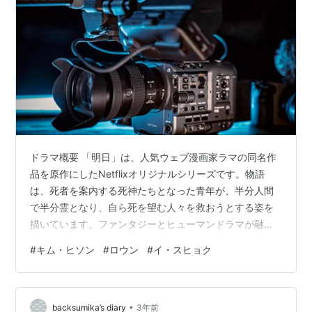
ドラマ概要 「明日」は、人気ウェブ漫画家ラマの同名作
品を原作にしたNetflixオリジナルシリーズです。物語
は、死者を案内する死神たちとなった青年が、半分人間
で半分霊となり、自ら死を望む人々を救おうとする姿を
描いています。ファンタジーとヒューマンドラマが融合
し、感動と興奮をもたらす作品として注目を集めていま
#
キム・ヒソン
#
ロウン
#
イ・スヒョク
す。 主なキャスト キム・ヒソン - ク・リョン役 地獄か
ら戻った女死神。キム・ヒソンの演技でク・リョンのキ
ャラクターが生き生きと描かれています。 ロウン (SF9)
•
- チェ・ジュヌン役 半分人間で半分霊となった青年。ロ
backsumika’s diary
3年前