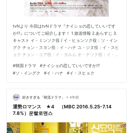
tvNより 今回はtvNドラマ『ナイショの恋していいです
か⁉』についてご紹介します！ 1.放送情報 2.あらすじ 3.
キャスト イ・ミンソク役 / イ・ヒョンソク役：ソ・イン
グク チョン・スヨン役：イ・ハナ ユ・ジヌ役：イ・スヒ
ョク チョン・ユア役：イ・ヨルム オ・テソク役：イ・テ
ヒョン（5urprise） チョ・ドクファン役：カン・ギヨン
#
韓国ドラマ
#
ナイショの恋していいですか⁉
4.配信 5.まとめ 1.放送情報 原題：고교처세왕 放送局/
#
ソ・イングク
#
イ・ハナ
#
イ・スヒョク
枠：tvN月火ドラマ 放送期間：2014年6月16日 - 2014年
8月11日 話数：全17話＋スペシャル1話 最高視聴率：
2.0％ 脚本：ヤン・ヒスン、チョ・ソンヒ 演出：ユ・ジ
ェウォン 2.…
•
好きすぎる「韓流ドラマ」
4年前
運勢ロマンス ★4 （MBC 2016.5.25-7.14
7.8%）운빨로맨스