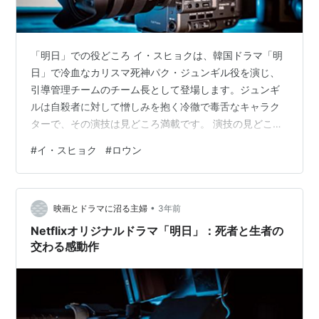
「明日」での役どころ イ・スヒョクは、韓国ドラマ「明
日」で冷血なカリスマ死神パク・ジュンギル役を演じ、
引導管理チームのチーム長として登場します。ジュンギ
ルは自殺者に対して憎しみを抱く冷徹で毒舌なキャラク
ターで、その演技は見どころ満載です。 演技の見どころ
イ・スヒョクは、ジュンギルの冷徹で毒舌な一面を完璧
#
イ・スヒョク
#
ロウン
に表現し、原作ウェブ漫画から飛び出してきたかのよう
なシンクロ率を誇っています。彼の演技はキャラクター
の奥深さを引き立て、ファンから絶賛されています。特
•
にジュンギルの過去や秘密、そして死に対する価値観
映画とドラマに沼る主婦
3年前
は、物語に深みを与えています。 撮影エピソード イ・ス
Netflixオリジナルドラマ「明日」：死者と生者の
ヒョクは、制作発表会での発言やインスタグラ…
交わる感動作