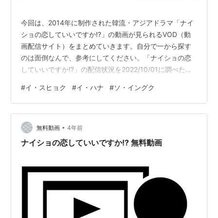
今回は、2014年に制作された韓流・アジアドラマ「ナイ
ショの恋していいですか!?」の動画が見られるVOD（動
画配信サイト）をまとめていきます。自分で一から探す
のは面倒なんで、参考にしてください。「ナイショの恋
していいですか!?」の配信状況を2022/10/01に調べたと
ころ、こういう配信状況でした。作品数無料期間配信状
#
イ・スヒョク
#
イ・ハナ
#
ソ・イングク
況U-NEXTユーネクスト25万以上31日間見放題 Amazon
プライムビデオ5万以上30日間なしdTVディーティービ
ー12万以上31日間見放題Abemaプレミアム1.5万以上2週
•
間なし※この中で「ナイショの恋していいですか!?」を見
無料動画
4年前
るなら、私は「U-NEXT」が良いと思います。…
ナイショの恋していいですか!? 無料動画