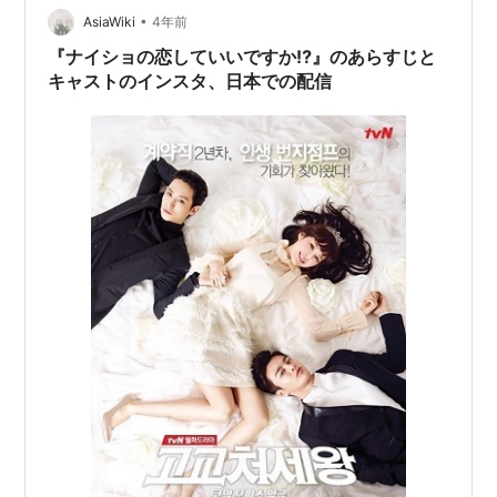
•
が、気にしない人は無料動画サイトでも動画を探してみ
AsiaWiki
4年前
てください。1.「ナイショの恋していいですか!?」を無料
『ナイショの恋していいですか⁉』のあらすじと
サイトで…
キャストのインスタ、日本での配信