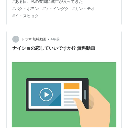
#
ある日、私の玄関に滅亡が入ってきた
るほど」と 納得しながら見ることができました。 パク・
#
パク・ボヨン
#
ソ・イングク
#
カン・テオ
ボヨンは、どんな役をやっても、本当にチャーミングで
#
イ・スヒョク
す(*^-^*) イ・スヒョク、カン・テオ、ダウォンらイケメ
ン俳優さんたちが、いっぱい出て いるのも魅力～！主演
のソ・イングクだけでなく、…
•
ドラマ 無料動画
4年前
ナイショの恋していいですか!? 無料動画