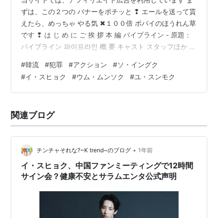
ずは、この２つの バナーをポチッと ❢ エールを送って貰
えたら、めっちゃ やる気 ✖１００倍 ポパイのほうれん草
です ❢ は じ め に ご 挨 拶 本 編 パイプライン - 原題：
パイプライン 파이프라인 概 要 キャスト スタッフほか お
わ り に ご 挨 拶 万 屋 掲 示 板 主催サークルのご案内 趣
#
韓流
#
犯罪
#
アクション
#
ソ・イングク
味のブログを楽しむ会 映画バンザイ!! NO MUSIC NO
#
イ・スヒョク
#
ウム・ムンソク
#
ユ・スンモク
LIFE 洋楽好きのためのサークル 関西サークル ビバ！海
外生活 フォロー・アクセスアップにエールをろう ❢
2007年にブログを創めた人のサークル ブログサークルコ
関連ブログ
メント…
•
チンチャそれな?~K trend~のブログ
1年前
イ・スヒョク、中国ファンミーティングで12時間
サイン会？健康不安とサラムエンタ公式声明