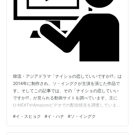
韓流・アジアドラマ「ナイショの恋していいですか!?」は
2014年に制作され、ソ・イングクが主演を演じた作品で
す。そしてこの記事では、その「ナイショの恋していい
ですか!?」が見られる動画サイトを調べています。主に
U-NEXTやAmazonビデオでの配信状況を調査しています
が、『Dailymotionとかの無料サイトにはないの？』 『わ
#
イ・スヒョク
#
イ・ハナ
#
ソ・イングク
ざわざ登録するのはちょっと･･･』という方向けに、無料
動画サイトのリンクも載せています。動画があったとし
ても違法アップロードされた動画ばかりだと思います