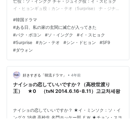
亡役：ソ・イングク チャ・ジュイク役：イ・スヒョク
イ・ヒョンギュ役：カン・テオ（5urprise） ナ・ジナ
役：シン・ドヒョン タク・ソンギョン：ダウォン
#
韓国ドラマ
（SF9） 4.配信 5.まとめ 1.放送情報 www.youtube.com
#
ある日、私の家の玄関に滅亡が入ってきた
原題：어느 날 우리집 현관으로 멸망이 들어왔다 放送局/
#
パク・ボヨン
#
ソ・イングク
#
イ・スヒョク
枠：tvN月火ドラマ 放送期間：2021年5月10日 - 2021年
#
5urprise
#
カン・テオ
#
シン・ドヒョン
#
SF9
6月29日 話数：全16話 最高視聴率：4.9% 制作：スタ
#
ダウォン
ジ…
•
好きすぎる「韓流ドラマ」
4年前
ナイショの恋していいですか？（高校世渡り
王） ★0 （tvN 2014.6.16-8.11）고교처세왕