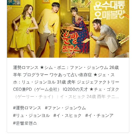
運勢ロマンス ★シム・ボニ：ファン・ジョンウム 26歳
羊年 プログラマー ワケあって占い依存症 ★ジェ・ス
ホ：リュ・ジョンヨル 31歳 虎年 ジェジェファクトリー
CEO兼PD（ゲーム会社） IQ200の天才 ★チェ・ゴヌク
（ゲーリー・チョイ）：イ・スヒョク 24歳 酉年 テニス
プレーヤー ボニの幼馴染 ★ハン・ソリ（エイミー）：
#
運勢ロマンス
#
ファン・ジョンウム
イ・チョンア 34歳 猪年 IMスポーツ韓国支社長 ※写真は
#
リュ・ジョンヨル
#
イ・スヒョク
#
イ・チョンア
こちらから引用⇒ 韓国公式HP なんかキュートな2人でし
#
운빨로맨스
た～。 初々しい感じ。 変わり者の二人が恋に落ちまし
た。 先に心掴まれたのがスホ。 仕事にしか興味がなかっ