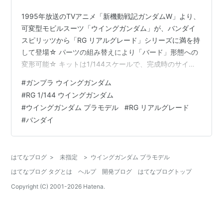
1995年放送のTVアニメ「新機動戦記ガンダムW」より、
可変型モビルスーツ「ウイングガンダム」が、バンダイ
スピリッツから「RG リアルグレード」シリーズに満を持
して登場☆ パーツの組み替えにより「バード」形態への
変形可能☆ キットは1/144スケールで、完成時のサイズ
は不明。 RG 1/144『ウイングガンダム』新機動戦記ガン
#
ガンプラ ウイングガンダム
ダムW プラモデルは、バンダイ スピリッツより2021年
#
RG 1/144 ウイングガンダム
06月発売の予定です♪ 【Amazon】RG 1/144 XXXG-
#
ウイングガンダム プラモデル
#
RG リアルグレード
00W0 ウイングガンダムゼロ EW プラモデル RG
#
バンダイ
1/144『ウイングガンダム』新機動戦記ガンダムW プラ
モデル【バンダイ スピリッツ】《2…
はてなブログ
>
未指定
>
ウイングガンダム プラモデル
はてなブログ タグとは
ヘルプ
開発ブログ
はてなブログトップ
Copyright (C) 2001-
2026
Hatena.