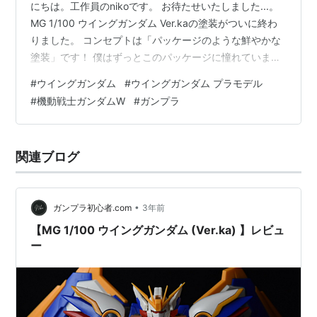
にちは。工作員のnikoです。 お待たせいたしました...。
MG 1/100 ウイングガンダム Ver.kaの塗装がついに終わ
りました。 コンセプトは「パッケージのような鮮やかな
塗装」です！ 僕はずっとこのパッケージに憧れていまし
た。(小学生の時から) ですので今回はパープル系のカラ
#
ウイングガンダム
#
ウイングガンダム プラモデル
ーを下地に作成していきます！ ...と意気込んでいたので
#
機動戦士ガンダムW
#
ガンプラ
すが、下地のパープル系の色をつぶしすぎてしまい、い
まいちグラデーションがわからなくなってしまいまし
た...。 肉眼ではうっすらわかるので今回は自己満作成で
関連ブログ
す。 アイデアは完ぺきだったので「ミカエリス」あた
り…
•
ガンプラ初心者.com
3年前
【MG 1/100 ウイングガンダム (Ver.ka) 】レビュ
ー