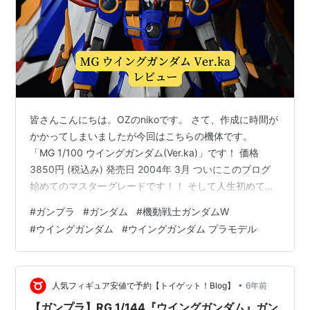
皆さんこんにちは。OZのnikoです。 さて、作成に時間が
かかってしまいましたが今回はこちらの機体です。
「MG 1/100 ウイングガンダム(Ver.ka)」です！ 価格
3850円 (税込み) 発売日 2004年 3月 ついにこのブログ
始めてのマスターグレードです！！ そして人生初めての
(Ver.ka)！！ 胸が高鳴ります。小学生の時からこのキッ
#
ガンプラ
#
ガンダム
#
機動戦士ガンダムW
トに憧れがありました。 パッケージがいいですよね。美
#
ウイングガンダム
#
ウイングガンダム プラモデル
しい。 そしてこの安さです。古いキットなので色々と注
意しなければならない点がありますが、それを含めてレ
ビューしていこうと思います。 私事ですが、今回から一
眼レフカメラを使用しています。 意外と難し…
•
人気フィギュア安値で予約【トイゲット！Blog】
6年前
【ガンプラ】RG 1/144『ウイングガンダム』ガン