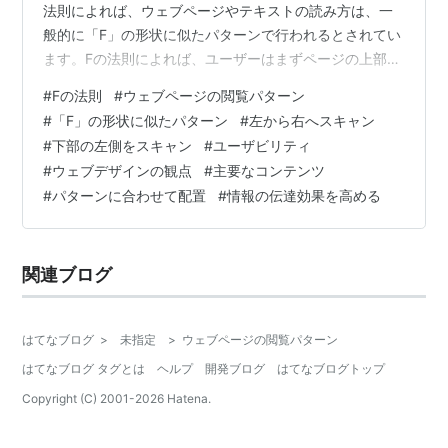
法則によれば、ウェブページやテキストの読み方は、一
般的に「F」の形状に似たパターンで行われるとされてい
ます。Fの法則によれば、ユーザーはまずページの上部を
左から右へスキャンし、次に下部の左側をスキャンしま
#
Fの法則
#
ウェブページの閲覧パターン
す。このスキャンパターンによって、上部のコンテンツ
#
「F」の形状に似たパターン
#
左から右へスキャン
や見出し、左側の要素が最も注目される傾向があるとさ
#
下部の左側をスキャン
#
ユーザビリティ
れています。一方、ページの右側や下部のコンテンツ
#
ウェブデザインの観点
#
主要なコンテンツ
は、スキャンされる領域が狭くなるために注意を引きに
#
パターンに合わせて配置
#
情報の伝達効果を高める
くいとされています。Fの法則は、ユーザビリティやウェ
ブデザインの観点から重要視されていま…
関連ブログ
はてなブログ
>
未指定
>
ウェブページの閲覧パターン
はてなブログ タグとは
ヘルプ
開発ブログ
はてなブログトップ
Copyright (C) 2001-
2026
Hatena.