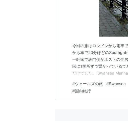
今回の旅はロンドンから電車で3時
から車で20分ほどのSouthga
一軒家で表門側がホストの住居
階に1箇所ずつ繋がっているで
だけでした。 Swansea Ma
内にて パディントン駅 月曜
#
ウェールズの旅
#
Swansea
来ました。 ランキング参加中
#
国内旅行