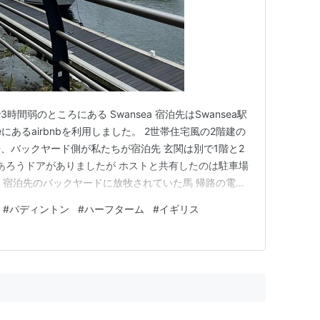
間弱のところにある Swansea 宿泊先はSwansea駅
teにあるairbnbを利用しました。 2世帯住宅風の2階建の
、バックヤード側が私たちが宿泊先 玄関は別で1階と2
あろうドアがありましたが ホストと共有したのは駐車場
rina 宿泊先のバックヤードに放牧されていた馬 帰路の電車
日の朝出発し金曜日の夕方帰宅 短い旅でしたが充分休息出
#
パディントン
#
ハーフターム
#
イギリス
海外生活 ランキング参加中健康 ランキング参加中…