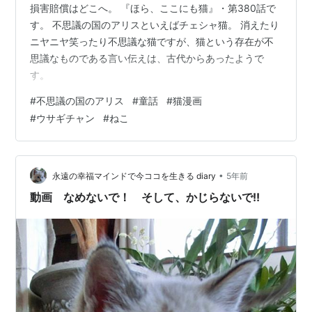
損害賠償はどこへ。 『ほら、ここにも猫』・第380話で
す。 不思議の国のアリスといえばチェシャ猫。 消えたり
ニヤニヤ笑ったり不思議な猫ですが、猫という存在が不
思議なものである言い伝えは、古代からあったようで
す。
#
不思議の国のアリス
#
童話
#
猫漫画
#
ウサギチャン
#
ねこ
•
永遠の幸福マインドで今ココを生きる diary
5年前
動画 なめないで！ そして、かじらないで!!