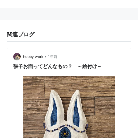
イプリルズ「ASTRO」PINE*am「Playing Intense
Neutral Electronica ad nauseAM」「P.I.N.E.A.M.E.P.」
macdonald duck eclair「short short」Sonic Coaster
Pop「SUPER MIRACLE CIRCUIT」をリリース。
関連ブログ
•
hobby work
1年前
張子お面ってどんなもの？ ～絵付け～