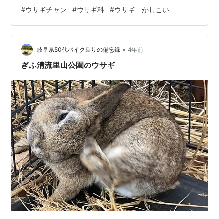
ょっとの変化も分からず病気が悪化して死んでしまうこ
#
ウサギチャン
#
ウサギ科
#
ウサギ かしこい
ともあります。 うさぎは寂しくても死にません （寂しく
て死ぬのは人間ではないかと思っています） そしてうさ
ぎはとても凶暴な時があります おやつの時間が1番凶暴に
•
なるので注意が必要です うさぎの歯は時に凶器と化しま
岐阜県50代バイク乗りの備忘録
4年前
す 非常に危険です It's dangerous (；ω；) うさぎは案外
ぎふ清流里山公園のウサギ
気…