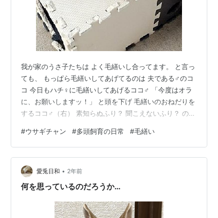
我が家のうさ子たちは よく毛繕いし合ってます。 と言っ
ても、 もっぱら毛繕いしてあげてるのは 夫である♂のコ
コ 今日もハチ♀に毛繕いしてあげるココ♂ 「今度はオラ
に、お願いしますッ！」 と頭を下げ 毛繕いのおねだりを
するココ♂（右） 素知らぬふり？ 聞こえないふり？ のハ
チ♀（左） 何だかねぇ・・・ 母（私）としては 懇願する
#
ウサギチャン
#
多頭飼育の日常
#
毛繕い
息子（ココ）が 可哀想で仕方ないんだけど 「うちの嫁
（ハチ）ときたら💧」 やばいッ！！！ これが世間でよく
言う 嫁と姑問題か！！！ 並んで座るときも なぜかココ
•
♂（右）が３歩下がってる？(;^_^A まぁ、基本、仲が良い
愛兎日和
2年前
のだから ヨシとしましょう🎵 それに、 夫婦の問題に…
何を思っているのだろうか…