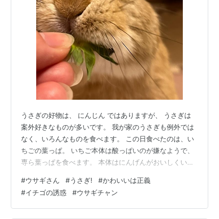
うさぎの好物は、 にんじん ではありますが、 うさぎは
案外好きなものが多いです。 我が家のうさぎも例外では
なく、いろんなものを食べます。 この日食べたのは、い
ちごの葉っぱ。 いちご本体は酸っぱいのが嫌なようで、
専ら葉っぱを食べます。 本体はにんげんがおいしくいた
だきました。 捨てるところが出ないので、とてもエコで
#
ウサギさん
#
うさぎ!
#
かわいいは正義
す。 春は毎年一緒にいちごを楽しみます。 うさぎとにん
#
イチゴの誘惑
#
ウサギチャン
げんが一緒に、そして同じおやつを食べられるのは、す
ごく幸せなひととき。 いつまでもこの幸せが続くといい