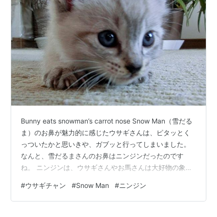
Bunny eats snowman’s carrot nose Snow Man（雪だる
ま）のお鼻が魅力的に感じたウサギさんは、ピタッとく
っついたかと思いきや、ガブッと行ってしまいました。
なんと、雪だるまさんのお鼻はニンジンだったのです
ね。 ニンジンは、ウサギさんやお馬さんは大好物の象徴
と位置づけられていますから、「やっぱりね！」という
#
ウサギチャン
#
Snow Man
#
ニンジン
イメージです。 でも、ウサギさんが届く位置に鼻を作っ
たのは、これを狙っていたのかなと勘ぐってしまいま
す。 目の前にニンジンをぶら下げて、目の前の課題に取