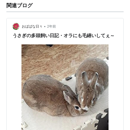
関連ブログ
っかり書きこまなくても大丈夫です！ 私はお家にたくさ
んビーズが余っていたの…
•
おばばな日々
2年前
うさぎの多頭飼い日記・オラにも毛繕いしてぇ～