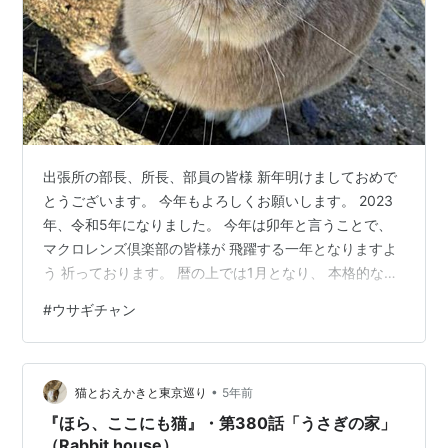
出張所の部長、所長、部員の皆様 新年明けましておめで
とうございます。 今年もよろしくお願いします。 2023
年、令和5年になりました。 今年は卯年と言うことで、
マクロレンズ倶楽部の皆様が 飛躍する一年となりますよ
う 祈っております。 暦の上では1月となり、 本格的な冬
のシーズンとなっている はずなんですけど、 最近は春の
#
ウサギチャン
ような暖かさになってますね。 こちらも、12月に一度積
もってからは まともに雪が降っておりません。 天気も雨
や曇りよりも 晴れの日が多くなったりと 季節外れの日々
•
となっています。 お出かけするにはいいんですけど、 雪
猫とおえかきと東京巡り
5年前
景色もたまには見たいなあ と思ったりする今日この頃で
『ほら、ここにも猫』・第380話「うさぎの家」
す。 ま…
（Rabbit house）