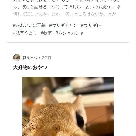
ら、彼らと話せるようにしてほしい！といつも思う。 今
何してほしいのか、とか、 痛いところはないか、とか、
すぐにわかるようになったらお世話しやすくなるし、も
#
かわいいは正義
#
ウサギチャン
#
ウサギ科
っと長生きしてもらえるのに。 呑気に葉っぱなんか食べ
#
牧草うまし
#
牧草
#
ムシャムシャ
ちゃって。 たくさん食べてたくさんうんちしてたくさん
オネンネするんだよ。 でも本当に、一度でいいから話し
てみたいな。
•
愛兎日和
2年前
大好物のおやつ