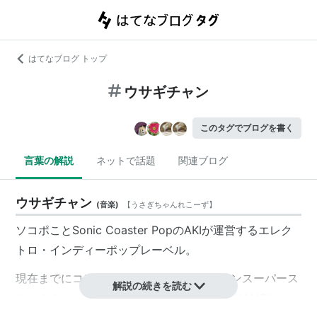
はてなブログ トップ
ウサギチャン
このタグでブログを書く
言葉の解説
ネットで話題
関連ブログ
ウサギチャン
(
音楽
)
【
うさぎちゃんれこーず
】
ソコポことSonic Coaster PopのAKIが運営するエレク
トロ・インディーポップレーベル。
現在までにコンピレーション「ウサギチャンスーパース
解説の続きを読む
ター！！vol.0001」「killer killer USAGI-CHANG!!」エ