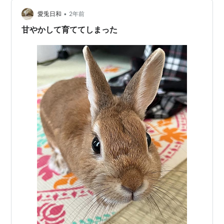
な。
•
愛兎日和
2年前
甘やかして育ててしまった