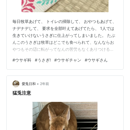
毎日牧草あげて、 トイレの掃除して、 おやつもあげて、
ナデナデして、 要求を全部叶えてあげてたら、 1人では
生きていけないうさぎに仕上がってしまいました。 たぶ
んこのうさぎは牧草はどこでも食べられて、なんならお
やつもその辺に転がってなんの苦労もなくありつけると
思っています。 ついでにキツネやトンビに襲われるとい
#
ウサギ科
#
うさぎ!
#
ウサギチャン
#
ウサギさん
う概念もないはず。 茶色の立派な毛皮もなんのカモフラ
ージュにもならないから、あっという間に食べられてし
まうんだろうな。 こんなに尽くしているのに、少しでも
•
気に入らないことがあると足ダンして文句を言います。
愛兎日和
2年前
その姿はまるで女王様のよう。 1時間でいいから入れ替わ
猛兎注意
りたいです。 にんげんは毎…