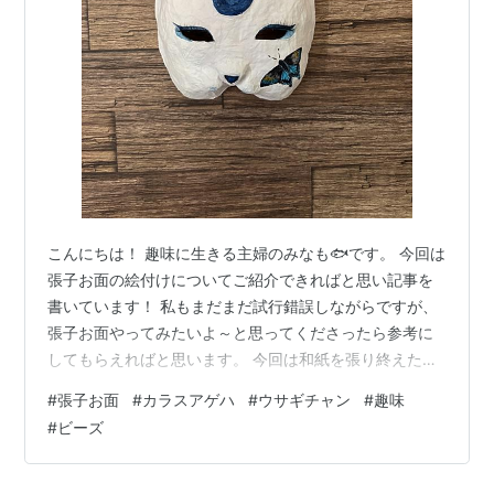
こんにちは！ 趣味に生きる主婦のみなも🐟です。 今回は
張子お面の絵付けについてご紹介できればと思い記事を
書いています！ 私もまだまだ試行錯誤しながらですが、
張子お面やってみたいよ～と思ってくださったら参考に
してもらえればと思います。 今回は和紙を張り終えた状
態のウサギさん🐇に協力してもらいます。 準備するもの
#
張子お面
#
カラスアゲハ
#
ウサギチャン
#
趣味
・鉛筆 ・絵の具 ・カッター お好みで ・色ペン ・装飾品
#
ビーズ
(ビーズ、造花、ネイルパーツ等) 絵付け前 まずはこんな
子にしたいな～と想像しながら鉛筆で薄めに下書きしま
す。この後お面全体にベースの色を塗ってしまうのでし