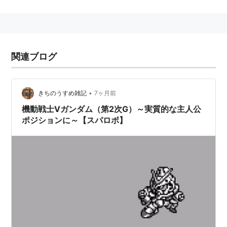
ニュータイプの素質を持ち、周囲は彼の特殊能力を「ス
ペシャル」と呼ぶ。
幼馴染みにシャクティ・カリンがいるが、パソコン通信
で知り合ったカテジナ・ルースへ思慕の情を見せてい
関連ブログ
る。カテジナは敵のザンスカール帝国に寝返り、ウッソ
と敵対した。彼がカテジナに放った「おかしいですよ、
カテジナさん！」は有名。
•
きちのうすめ雑記
7ヶ月前
機動戦士Vガンダム（第2次G）～実質的な主人公
ポジションに～【スパロボ】