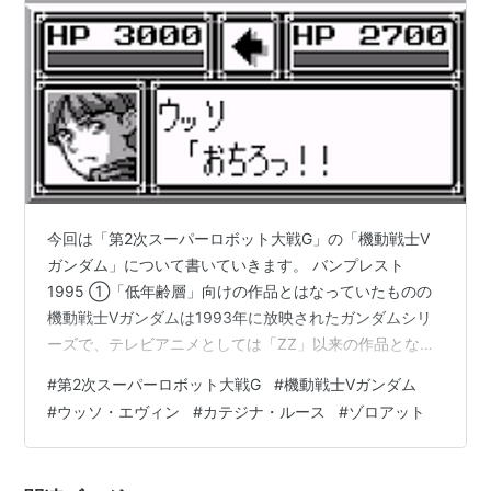
今回は「第2次スーパーロボット大戦G」の「機動戦士V
ガンダム」について書いていきます。 バンプレスト
1995 ①「低年齢層」向けの作品とはなっていたものの
機動戦士Vガンダムは1993年に放映されたガンダムシリ
ーズで、テレビアニメとしては「ZZ」以来の作品となっ
ています。 作品は宇宙世紀ながらあまり他作品とは関連
#
第2次スーパーロボット大戦G
#
機動戦士Vガンダム
性が無く、新たなファン層を取り込むべく「低年齢層」
#
ウッソ・エヴィン
#
カテジナ・ルース
#
ゾロアット
向けの作品とはなっていたものの、その実戦争に子供
（しかも10代前半）が容赦なく戦火に巻き込まれる様子
や、ギロチンやシュラク隊の最期など17時から流される