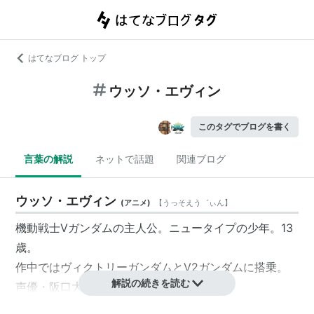
はてなブログ トップ
ウッソ・エヴィン
このタグでブログを書く
言葉の解説
ネットで話題
関連ブログ
ウッソ・エヴィン
(
アニメ
)
【
うっそえう゛ぃん
】
機動戦士Vガンダムの主人公。ニュータイプの少年。13
歳。
作中ではヴィクトリーガンダムとV2ガンダムに搭乗。
解説の続きを読む
声優・阪口大助のデビュー役でもある。