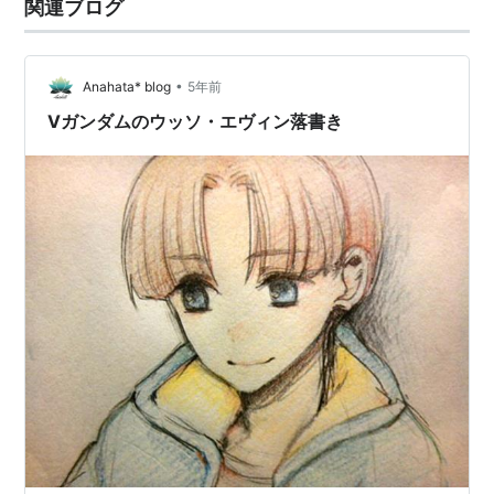
関連ブログ
番組にしては余りにも過酷な物になり、後に富野監督が
DVD-BOX付属のインタビュー…
•
Anahata* blog
5年前
Vガンダムのウッソ・エヴィン落書き