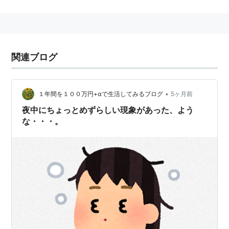
たもの。口などから煙のような形で吐き出される。吐き
出された霊体は人型や腕などの形を取ることもあるとい
う。
関連ブログ
関連用語：
霊体
、
霊媒師
、
リスト::オカルト用語
•
１年間を１００万円+αで生活してみるブログ
5ヶ月前
夜中にちょっとめずらしい現象があった、よう
な・・・。