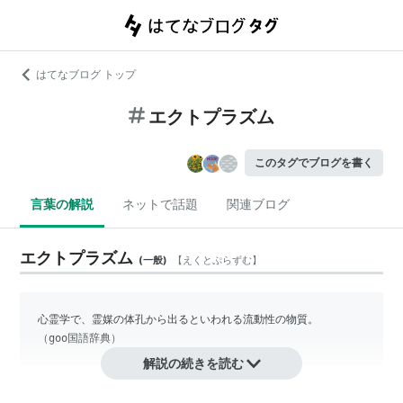
はてなブログ トップ
エクトプラズム
このタグでブログを書く
言葉の解説
ネットで話題
関連ブログ
エクトプラズム
(
一般
)
【
えくとぷらずむ
】
心霊学で、霊媒の体孔から出るといわれる流動性の物質。

（goo国語辞典）
解説の続きを読む
霊媒師などの生者の霊体が対外に出て可視化、物質化し