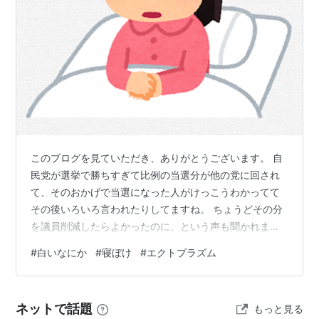
このブログを見ていただき、ありがとうございます。 自
民党が選挙で勝ちすぎて比例の当選分が他の党に回され
て、そのおかげで当選になった人がけっこうわかってて
その後いろいろ言われたりしてますね。 ちょうどその分
を議員削減したらよかったのに、という声も聞かれま
す。 比例っていうのは当選する人と落選する人をその党
#
白いなにか
#
寝ぼけ
#
エクトプラズム
が決めてしまうってことでよくないと思うので、新しい
議員削減のやりかたを考えていました。 毎年１回か２回
マイナポータルを使って１回だけ「こいつは議員にしと
ネットで話題
もっと見る
くとやばいな」って人をぽちっと選んでそのポイントの