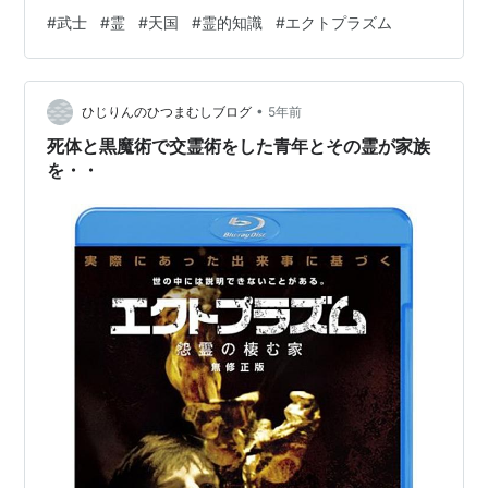
士・泉川将太郎（仮名）が無念の切腹をとげ、その後６
#
武士
#
霊
#
天国
#
霊的知識
#
エクトプラズム
００年以上が経った江戸末期に、将太郎の霊が庄屋の長
男・市次郎の心身を乗っ取り、自らの無念と願望を語り
だした経緯をお伝えしました。 この前代未聞の霊現象に
•
立ち向かったのが、宮司の宮崎大門氏です。宮崎氏は将
ひじりんのひつまむしブログ
5年前
太郎にいくつもの質問を浴びせます。たとえば「なぜ武
死体と黒魔術で交霊術をした青年とその霊が家族
士の霊なら父の元へ行かないのです…
を・・