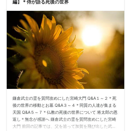
編】＊侍が語る死後の世界
鎌倉武士の霊を質問攻めにした宮崎大門 Q&A１～２＊死
後の世界の移動とお墓 Q&A３～４＊同質の人達が集まる
天国 Q&A５～７＊仏教の死後の世界について 将太郎の恩
返し＊無念が感謝へ 鎌倉武士の霊を質問攻めにした宮崎
大門 前回の記事では、父を追って加賀を飛び出した武