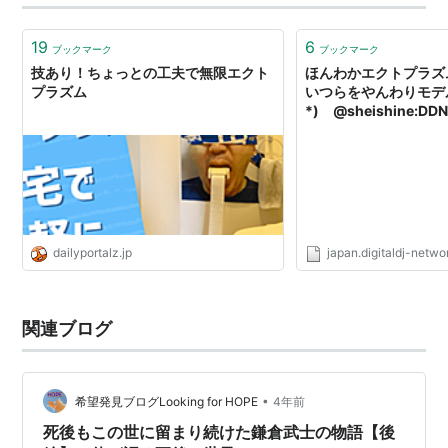
上位の人が削減されるシステムです。 緊張感があってみ
んなよく働くようになり、失言にも気をつけ…
19
6
ブックマーク
ブックマーク
技あり！ちょっとの工夫で無限エクト
ほんわかエクトプラズ
プラズム
いつらをやんわりモデル
*) @sheishine:DDN
dailyportalz.jp
japan.digitaldj-netw
関連ブログ
•
希望発見ブログLooking for HOPE
4年前
死後もこの世に留まり続けた鎌倉武士の物語【後