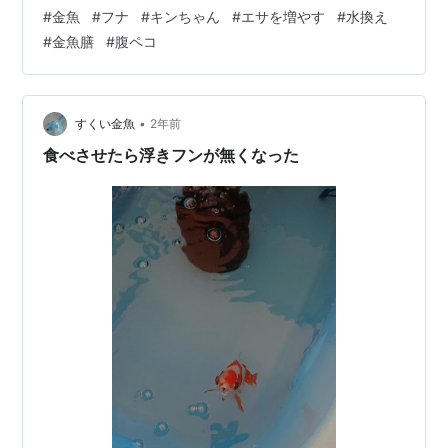
うため(まだ手が不自由…) いつもより早めですが、実は
#
金魚
#
フナ
#
キンちゃん
#
エサを増やす
#
水換え
結構エサを食べさせているから。 この2匹には金魚膳(育
#
金魚膳
#
腹ペコ
成)をあげていて、すでに大きな5歳キンちゃんがまだ育
ってるような❓️せっかく元気だしよく食べるからと思いつ
つ、もちろん7歳フナも一緒に食べてるのでちょっと心配
ではある(^^; まぁ、いつも腹ペコでちょっと凹み気味の
•
すくい金魚
2年前
フナの…
食べさせたら浮きフンが無くなった