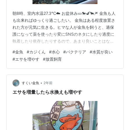
朝8時、室内水温27.3℃☁️ お盆休み🥒🐎🍆🐂🎆 金魚も人
も出来ればゆっくり過ごしたい。 金魚はある程度放置さ
れた方が元気に生きる。ヒマな人が金魚を飼うと、過保
護になって薬を使ったり変にSNSのネタにしたり過度に
執着したり依存したりするので、あまり良いことはな
い。やることやったら放っておいて by 金魚 この水槽の
#
金魚
#
カジくん
#
水心
#
バクテリア
#
水質が良い
前回の記事↓ funaosarasa.hatenablog.com 7/18 前回か
#
エサを増やす
#
放置飼育
ら数えて27日目、カジくんの水換えを行いました💪 見た
目は全くキレイだけど、真夏ということと水位が30リッ
トルの線に来てるので⤵️ 水換えビフォー① 右上に水位線
あり ② エアポンプがフタの上に ず…
•
すくい金魚
2年前
エサを増量したら水換えも増やす