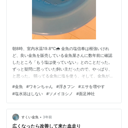
朝8時、室内水温19.8℃🌧️ 金魚の塩信奉は根強いけれ
ど、良い金魚を販売している金魚屋さんに数年前に確認
したところ「もう塩は使っていない」とのことだった。
ずっと疑問に思っていた飼い主だったので、やっぱり、
と思った。 弱ってる金魚に塩を使う、そして、金魚が生
きても死んでも人間はひたすら塩に依存する。薬も同じ
#
金魚
#
ワキンちゃん
#
浮きフン
#
エサを増やす
だ。生還した金魚はその後、長生きしてるだろうか❓️ ※ た
#
塩水浴はしない
#
ソメイヨシノ
#
面足神社
だし、実は強かった金魚に塩水浴や薬浴を行った場合は
あまり影響はないし(寄生虫の駆除以外は効き目も微妙か
も) 飼育槽の水質さえ安定していれば、長生きもしてるは
ずです。 3/11 前回から数えて7日目、ワキンちゃんの水
•
すくい金魚
3年前
換えと共に、再びス…
広くなったら改善して来た血走り