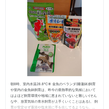
朝8時、室内水温28.8℃☀️ 金魚のベランダ(睡蓮鉢)飼育
や室内の金魚鉢飼育は、昨今の亜熱帯的な気候において
はよほど飼育環境や地域に恵まれていないと難しい(そん
な中、放置気味の青水飼育が上手くいくことはある)。 飼
育が安定せず薬浴や塩水浴に手を出してるようなら、ま