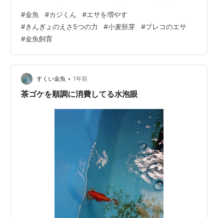
ずは室内の水槽で上手く飼えるようになることだ。ゆく
#
金魚
#
カジくん
#
エサを増やす
ゆくは30リットル入る水槽を推奨したい。水換えも少な
#
きんぎょのえさ5つの力
#
小麦胚芽
#
プレコのエサ
く、安定して楽に飼育が出来る。 １ヶ月遅れ↓ 7/23 猛
#
金魚飼育
暑日が続いているけど、長く留守にすることなくマンシ
ョンでの水温管理は出来てるので(今のところ28℃以下)
金魚たちのエサを増やします⤴️ 一種類しかあげてなかった
子たちも二種…
•
すくい金魚
1年前
茶ゴケを順調に消費してる水泡眼