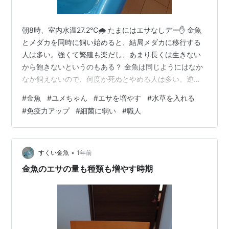
朝8時、室内水温27.2℃🌧️ たまにはエサなしデー✋ 金魚
とメダカを同時に飼い始めると、結局メダカに移行する
人は多い。強くて繁殖も楽だし、あまり長くは生きない
から飽きないというのもある？ 金魚は同じようにはなか
なか飼えないので、何度か死ぬとやめる人は多い。逆に
死ぬと新しく飼えるので、続く人もいる。死ぬのも慣れ
#
金魚
#
ユメちゃん
#
エサを増やす
#
水草を入れる
か。 そして金魚にこだわる人は、意外と職人。 8/10 前
#
免疫力アップ
#
細菌に弱い
#
職人
回から数えて15日目、早くもユメちゃんの水換えを行い
ました💪 もうちょっと水換え期間を延ばす予定だったけ
ど、またしっぽが荒れてきたので仕方なく💧 この金魚の
前回の記事↓ funaosarasa.hatenablog.com そして…
•
すくい金魚
1年前
金魚のエサの量も種類も増やす時期