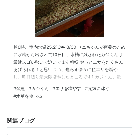
朝8時、室内水温25.2℃☁️ 8/30 ベニちゃんが療養のため
に水槽から出されて10日目、水槽に残されたカジくんは
最近スゴい勢いで泳いでます💨💨 やっとエサをたくさん
あげられる！と思いつつ、焦らず徐々に粒エサを増や
し、昨日辺り最大限増やしたところです⤴️ カジくん、最初
はたくさんのエサにオドオドしていて、まだ食べるのも
#
金魚
#
カジくん
#
エサを増やす
#
元気に泳ぐ
下手なのですが、いつも先に食べてしまう姉さん金魚が
#
水草を食べる
いないので、初めてたらふく食べられてます😋 泳ぐ💨 泳
ぐ💨 マグロ🐟️？ 金魚💡 ひたすら泳いでました(^^; しか
し、ちゃんと食べさせるとこんなに泳ぐんだなぁと。改
関連ブログ
めて、まだ若い金魚にとってはエサが少なくて、省エネ
してた(元気…