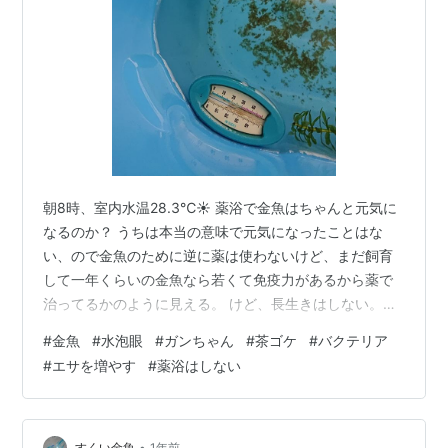
朝8時、室内水温28.3℃☀️ 薬浴で金魚はちゃんと元気に
なるのか？ うちは本当の意味で元気になったことはな
い、ので金魚のために逆に薬は使わないけど、まだ飼育
して一年くらいの金魚なら若くて免疫力があるから薬で
治ってるかのように見える。 けど、長生きはしない。そ
れが金魚に薬、の現実だ。薬を使わないようにするには
#
金魚
#
水泡眼
#
ガンちゃん
#
茶ゴケ
#
バクテリア
どうすればいいのか？を考えながら飼育すべきだろう。
#
エサを増やす
#
薬浴はしない
この金魚の前回の記事↓ funaosarasa.hatenablog.com
7/23 前回から数えて17日目、水泡眼のガンちゃんの水換
えを行いました💪 今週末泊まりで出掛けることもあり、
また、35℃以上の猛暑日が丸一週間！続く予報なので…
•
すくい金魚
1年前