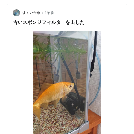
来た頃、まだ若いと思ってたカジくん5歳にも胸ビレの異
常(白さに加えて赤さも出た)が起こり… やはり浮上性に
•
すくい金魚
1年前
変えました。 4/…
古いスポンジフィルターを出した