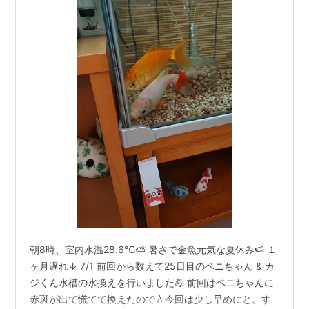
朝8時、室内水温28.6℃⛅ 暑さで金魚元気な夏休み🍉 １
ヶ月遅れ↓ 7/1 前回から数えて25日目のベニちゃん & カ
ジくん水槽の水換えを行いました💪 前回はベニちゃんに
赤斑が出て慌てて換えたので💧今回は少し早めにと。す