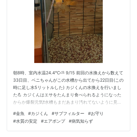
朝8時、室内水温24.4℃⛅ 9/15 前回の水換えから数えて
33日目、ベニちゃんがこの水槽から出てから22日目(この
時に足し水5リットルした) カジくんの水換えを行いまし
た💪 カジくんはエサをたんまり食べられるようになった
からか爆裂元気❗水槽もまだあまり汚れてないように見え
るけど、相変わらずの真夏気候だし１ヶ月が過ぎたの
#
金魚
#
カジくん
#
サブフィルター
#
お守り
で。 ただ、サブフィルターにはゴミが溜まって来た感じ
#
水質の安定
#
エアポンプ
#
病気知らず
👀 かつてベニちゃんがまだ小さくて、なかなか大きな水
槽の水質が安定したかったために入れて以来、ずっと活