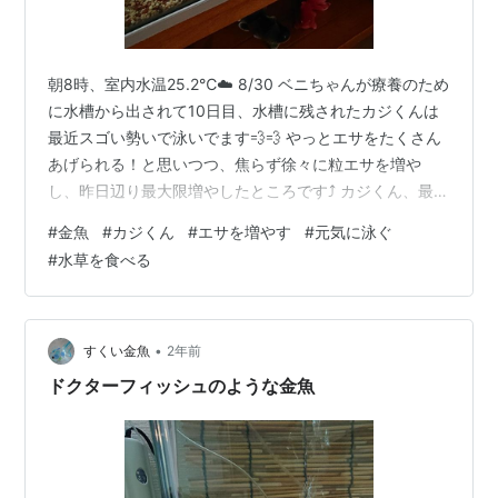
朝8時、室内水温25.2℃☁️ 8/30 ベニちゃんが療養のため
に水槽から出されて10日目、水槽に残されたカジくんは
最近スゴい勢いで泳いでます💨💨 やっとエサをたくさん
あげられる！と思いつつ、焦らず徐々に粒エサを増や
し、昨日辺り最大限増やしたところです⤴️ カジくん、最初
はたくさんのエサにオドオドしていて、まだ食べるのも
#
金魚
#
カジくん
#
エサを増やす
#
元気に泳ぐ
下手なのですが、いつも先に食べてしまう姉さん金魚が
#
水草を食べる
いないので、初めてたらふく食べられてます😋 泳ぐ💨 泳
ぐ💨 マグロ🐟️？ 金魚💡 ひたすら泳いでました(^^; しか
し、ちゃんと食べさせるとこんなに泳ぐんだなぁと。改
めて、まだ若い金魚にとってはエサが少なくて、省エネ
•
すくい金魚
2年前
してた(元気…
ドクターフィッシュのような金魚