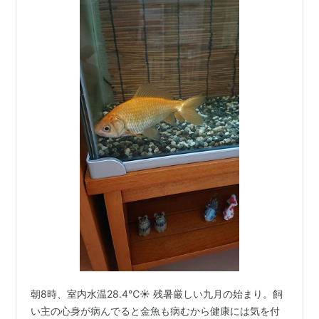
朝8時、室内水温28.4℃☀️ 残暑厳しい九月の始まり。飼
い主の心身が病んでると金魚も病むから健康には気を付