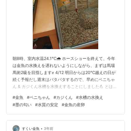
朝8時、室内水温24.1℃🌧️ ホースショーを終えて、今年
は金魚の水換えを遅れないようにしながら、まずは馬場
馬術2級を目指します✊ 4/12 明日からは20℃越えの日が
続く予報だし週末はバタバタするので、早めにベニちゃ
ん & カジくん水槽を水換えすることにしました💪 とは言
っても、前回から数えて40日目！前回、ベニちゃんに赤
#
金魚
#
ベニちゃん
#
カジくん
#
水槽の水換え
斑が出て急いで水換えしたのが40日目だったので💧何と
#
墨の匂い
#
水質の安定
#
金魚の産卵
なくそれを越えない方がいいかなぁ…と思いつつ、幸い
まだ二匹共元気そうです👀 この水槽の前回の記事↓
funaosarasa.hatenablog.com ガラス面の茶ゴケはほと
んど見えず、いちおう4面ともコケクロスで拭った…
•
すくい金魚
3年前