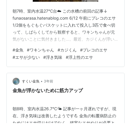
朝7時、室内水温27℃台☁️ この水槽の前回の記事↓
funaosarasa.hatenablog.com 6/12 午前にプレコのエサ
1/2個をもぐもぐバスケットに入れて投入し3匹で食べ切
って、しばらくしてから観察すると、ワキンちゃんが元
気がないことに気付きました…。最近、カジくんが浮い
てないかばかり気にしてたからな👀 あまり泳がなくて背
#
金魚
#
ワキンちゃん
#
カジくん
#
プレコのエサ
ビレも少し垂れ気味で、心なしかボーっとしてる感じ💧
#
エサが少ない
#
浮き気味
#
浮上性のエサ
しばらくそんな感じなので気になって、ちょっと水槽か
ら出そうかなと水を用意しました💪 しかし、ふと、お気
に入りの浮上性のエサをあげてみようと思い立ち…(具合
が悪い時にエサをあげてはダメですけど)。するとワキ
•
すくい金魚
3年前
ン…
金魚が浮かないために筋力アップ