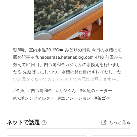
朝8時、室内水温20.1℃☁️ みどりの日㊗️ 今日の水槽の前
回の記事↓ funaosarasa.hatenablog.com 4/18 前回から
数えて51日目、四つ尾和金カジくんの水換えを行いまし
た💪 先延ばしにしつつ、水槽の見た目はキレイだし、だ
いぶ暖かくなってカジくんもとても元気に見えます👀 ま
ずは、念のため春になってから設置したヒーターを撤去
#
金魚
#
四つ尾和金
#
カジくん
#
金魚のヒーター
👋 水温が十分上がってすでに稼働してないヒーター 水換
#
スポンジフィルター
#
エアレーション
#
茶ゴケ
えポンプで砂利掃除していてもフンゴミが吸い上がるの
がほとんど見えず、実にキレイな感じ😳 カジくんがしっ
かり掃除してたのか…？ フィルターのスポンジをもみ洗
ネットで話題
もっと見る
いした後の排水にはかなりカスが溜まってた…