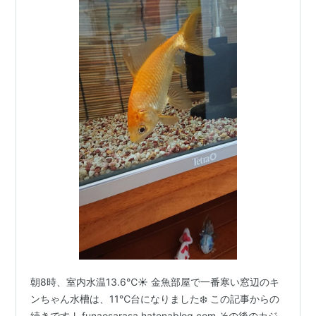
朝8時、室内水温13.6℃☀️ 金魚部屋で一番寒い窓辺のキ
ンちゃん水槽は、11℃台になりました❄️ この記事からの
続きです↓ funaosarasa.hatenablog.com その後のカジ