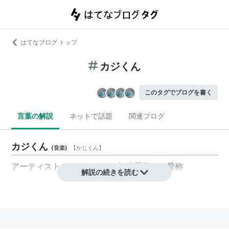
はてなブログ トップ
カジくん
このタグでブログを書く
言葉の解説
ネットで話題
関連ブログ
カジくん
(
音楽
)
【
かじくん
】
アーティスト カジヒデキ（加地秀基）の愛称
解説の続きを読む