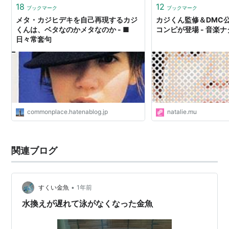
18
12
ブックマーク
ブックマーク
メタ・カジヒデキを自己再現するカジ
カジくん監修＆DMC
くんは、ベタなのかメタなのか - ■
コンピが登場 - 音楽
日々常套句
commonplace.hatenablog.jp
natalie.mu
関連ブログ
•
すくい金魚
1年前
水換えが遅れて泳がなくなった金魚