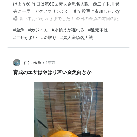
けよう😵 昨日は第60回素人金魚名人戦！@二子玉川 過
去に一度、アクアマリンふくしまで投票に参加したかな
🗳️ 暑い中おつかれさまでした！ 今日の金魚の前回の記事
↓ funaosarasa.hatenablog.com 8/10 前回から数えて24
#
金魚
#
カジくん
#
水換えが遅れる
#
酸素不足
日目の夕方、急きょカジくんの水換えを行いました💪 プ
#
エサが多い
#
命取り
#
素人金魚名人戦
レコのエサを食べてる上に真夏なのでフィルターの泡に
粘りも出ていて、実は午前中に水換えしようと思ってた
のですが、涼しくなったし雨模様だったので水の具合も
よく見えず… 明日でいっか、と出掛けました💨…
•
すくい金魚
1年前
育成のエサはやはり若い金魚向きか