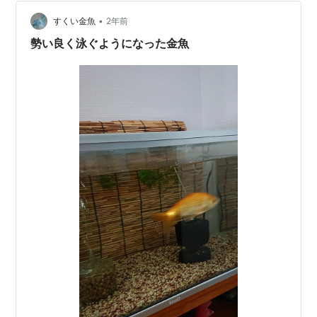
躍して来たこのフィルターを今回取り外すことにしまし
た。 水換えビフォー 長年2つ並べてたフィルター よく働
•
すくい金魚
2年前
いてくれて あり…
勢い良く泳ぐようになった金魚