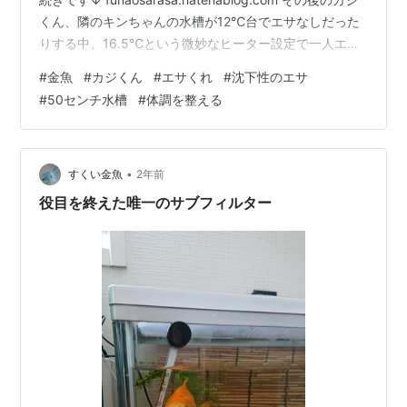
くん、隣のキンちゃんの水槽が12℃台でエサなしだった
りする中、16.5℃という微妙なヒーター設定で一人エサ
をもらいつつ過ごしてます😋 背ビレの白いモヤッとした
#
金魚
#
カジくん
#
エサくれ
#
沈下性のエサ
箇所は目立たなくなったものの、年明けによく見たら胸
#
50センチ水槽
#
体調を整える
ビレにも同じような白い箇所が出現していて💧 さすがに
水換えするかなぁ… と思いながらも妙に寒いため断念
(^^;❄️ 金魚だけでなく飼い主も風邪引きそうな気候だった
ので、泳いでるうちは様子見することにし…
•
すくい金魚
2年前
役目を終えた唯一のサブフィルター