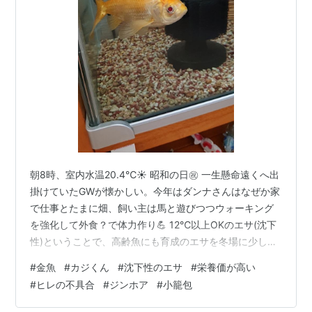
朝8時、室内水温20.4℃☀️ 昭和の日㊗️ 一生懸命遠くへ出
掛けていたGWが懐かしい。今年はダンナさんはなぜか家
で仕事とたまに畑、飼い主は馬と遊びつつウォーキング
を強化して外食？で体力作り💪 12℃以上OKのエサ(沈下
性)ということで、高齢魚にも育成のエサを冬場に少しず
つあげてましたが、珍しくトリちゃんの胸ビレの端が目
#
金魚
#
カジくん
#
沈下性のエサ
#
栄養価が高い
立って白くなってたことがありました…。 量を減らした
#
ヒレの不具合
#
ジンホア
#
小籠包
けど気になったので、春先には浮上性のいつものエサだ
けに変えました。 ちなみに、やっとこさ春気温になって