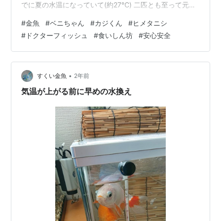
でに夏の水温になっていて(約27℃) 二匹とも至って元気
そうだし、まだ水は持ちそうですが…。 この水槽の前回
#
金魚
#
ベニちゃん
#
カジくん
#
ヒメタニシ
の記事↓ funaosarasa.hatenablog.com 全体の1/3量強く
#
ドクターフィッシュ
#
食いしん坊
#
安心安全
らいの新水を入れました。金魚や水質に気がかりがある
時はしっかり半量換えしますが、今回はフンゴミも多く
なく、ガラス面の茶ゴケやフィルターの汚れも少なかっ
たので☝️ 水換えアフター 全景 そし…
•
すくい金魚
2年前
気温が上がる前に早めの水換え