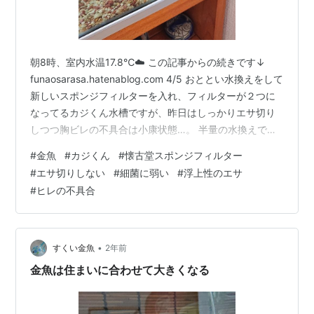
朝8時、室内水温17.8℃☁️ この記事からの続きです↓
funaosarasa.hatenablog.com 4/5 おととい水換えをして
新しいスポンジフィルターを入れ、フィルターが２つに
なってるカジくん水槽ですが、昨日はしっかりエサ切り
しつつ胸ビレの不具合は小康状態…。 半量の水換えで良
くなっていかないとなると、さらに対策が必要か💧 まず
#
金魚
#
カジくん
#
懐古堂スポンジフィルター
は気がかりな古いフィルターを早くも出すことにしまし
#
エサ切りしない
#
細菌に弱い
#
浮上性のエサ
た。おととい水槽のフタに付いた茶ゴケは拭ったけど、
#
ヒレの不具合
フィルターの真上辺りの部分をティッシュで触ったらも
う茶色くなってる…？ カジくんが細菌に弱くなってると
したら、水槽が汚くなる(水質が悪くなる)原因は取り除
か…
•
すくい金魚
2年前
金魚は住まいに合わせて大きくなる