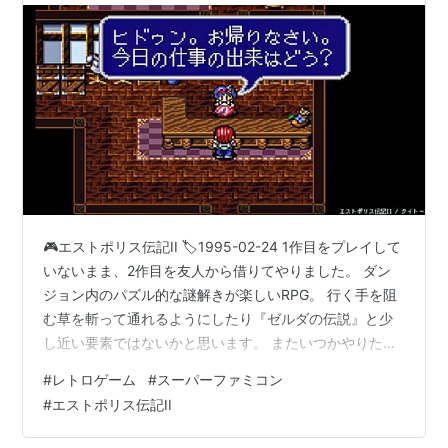
🎮エストポリス伝記II 🏷️1995-02-24 1作目をプレイして
いないまま、2作目を友人から借りてやりました。 ダン
ジョン内のパズル的な謎解きが楽しいRPG。 行く手を阻
む草を斬って通れるようにしたり『ゼルダの伝説』と少
し近い要素ではないかと思います。 またいつかやりたい
と思うゲームはいくつかありますが、そのなかの1本です
#
レトロゲーム
#
スーパーファミコン
ね。 上のゲーム画面では主人公の名前を変えていますけ
#
エストポリス伝記II
ど、もとの名前はマキシム。 赤い髪が印象的です。
▽2019,05,17 Painted.