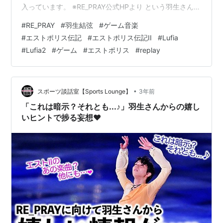
入っています。 ※RE_PRAY公式HPより という羽生さんの
メッセージが発表されていますが、どうやらゲームの要
#
RE_PRAY
#
羽生結弦
#
ゲーム音楽
素もある？ようです。いったいどんな曲が使われるの
#
エストポリス伝記
#
エストポリス伝記II
#
Lufia
か、ファンとしては気になるところですよね。 羽生さん
#
Lufia2
#
ゲーム
#
エストポリス
#
replay
に「原点」と言わしめたエストポリス伝記２というゲー
ムがあるのですが、先日そのゲーム音楽のコンサートが
開催されました。この会場に羽生さんからのエストへの
解像度が高すぎるフラワースタ…
•
スポーツ談話室【Sports Lounge】
3年前
「これは暗示？それとも...♪」羽生さんからの嬉し
いヒントで捗る妄想❤︎