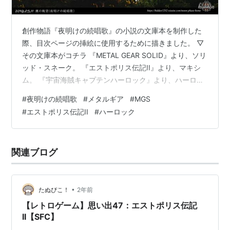
創作物語『夜明けの続唱歌』の小説の文庫本を制作した
際、目次ページの挿絵に使用するために描きました。 ▽
その文庫本がコチラ 『METAL GEAR SOLID』より、ソリ
ッド・スネーク。 『エストポリス伝記II』より、マキシ
ム。 『宇宙海賊キャプテンハーロック』より、ハーロッ
ク。 『METAL GEAR SOLID』より、ハル・エメリッヒ。
#
夜明けの続唱歌
#
メタルギア
#
MGS
#
エストポリス伝記II
#
ハーロック
関連ブログ
•
たぬぴこ！
2年前
【レトロゲーム】思い出47：エストポリス伝記
II【SFC】