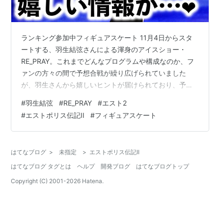
ランキング参加中フィギュアスケート 11月4日からスタ
ートする、羽生結弦さんによる渾身のアイスショー・
RE_PRAY。これまでどんなプログラムや構成なのか、フ
ァンの方々の間で予想合戦が繰り広げられていました
が、羽生さんから嬉しいヒントが届けられており、予想
合戦が加熱しています。 11月の埼玉公演を皮切りに、1月
#
羽生結弦
#
RE_PRAY
#
エスト2
の佐賀公演、そして2月の横浜公演が開催される羽生さん
#
エストポリス伝記II
#
フィギュアスケート
の期待のアイスショー・RE_PRAY。羽生さんの経験の中
で大きな要素を占めるというゲームの世界観が、どのよ
うに反映され、そして新たな扉を開いてくれるのか興味
はてなブログ
>
未指定
>
エストポリス伝記II
が尽きません。 repray-icestory.jp これまで「RE_PRAY
はてなブログ タグとは
ヘルプ
開発ブログ
はてなブログトップ
で…
Copyright (C) 2001-
2026
Hatena.