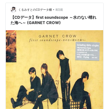
my name (『PROJECT ARMS』ED) 3.Timeless S…
•
くるみすとのCDデータ棚
8日前
【CDデータ】first soundscope ～水のない晴れ
た海へ～ (GARNET CROW)