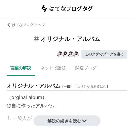
はてなブログ トップ
オリジナル・アルバム
このタグでブログを書く
言葉の解説
ネットで話題
関連ブログ
オリジナル・アルバム
(
一般
)
【
おりじなるあるばむ
】
（orginal album）
独自に作ったアルバム。
一般人が、自分で作った写真アルバム。
解説の続きを読む
アーティストが新たに作ったアルバム。とくに、音