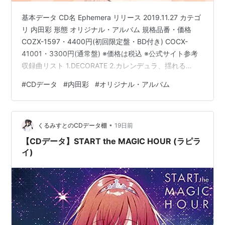
基本データ CD名 Ephemera リリース 2019.11.27 カテゴ
リ 内田彩 形態 オリジナル・アルバム 規格品番・価格
COZX-1597・4400円(初回限定盤・BD付き) COCX-
41001・3300円(通常盤) ※価格は税込 ※公式サイト参考
収録曲リスト 1.DECORATE 2.カレンデュラ、揺れる
3.Inferior Mirage 4.ANSWER 5.グロー 6.ソレイユを臨ん
#
CDデータ
#
内田彩
#
オリジナル・アルバム
で 7.Our Wind 8.Beautiful world 9.Sign (『五等分の花
嫁』ED) 10.Candy Flavor 11.リボンシュシュ公式サイト
にはタイアップ情報がなかっ…
•
くるみすとのCDデータ棚
19日前
【CDデータ】START the MAGIC HOUR (ラピラ
イ)