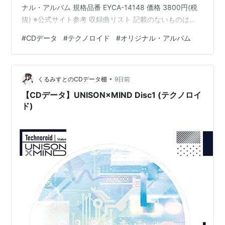
ナル・アルバム 規格品番 EYCA-14148 価格 3800円(税
抜) ※公式サイト参考 収録曲リスト 記載のないものは
歌:KNoCC 1.LOVE NO HATE (アニメOP) 2.Bring it on
#
CDデータ
#
テクノロイド
#
オリジナル・アルバム
歌:STAND-ALONE 3.Can you beat that 4.願いのチカラ
5.ライクメッセージ 6.Joying 7.ELSE 8.インヴィジブル -
one heart- (アニメED…
•
くるみすとのCDデータ棚
9日前
【CDデータ】UNISON×MIND Disc1 (テクノロイ
ド)