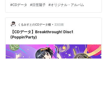
は本体帯に記載されているものです。 収録曲リスト 1.新
#
CDデータ
#
日笠陽子
#
オリジナル・アルバム
世界システム 2.ENVY DICE 3.Brighter day 4.Crazy you
5.美しき残酷な世界 (『進撃の巨人』ED) 6.憂冥 7.風と散
り、空に舞い (『百華夜光』主題歌) 8.終わらな…
•
くるみすとのCDデータ棚
23日前
【CDデータ】Breakthrough! Disc1
(Poppin'Party)