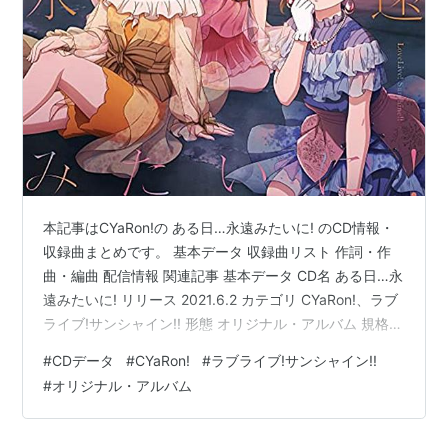
本記事はCYaRon!の ある日…永遠みたいに! のCD情報・
収録曲まとめです。 基本データ 収録曲リスト 作詞・作
曲・編曲 配信情報 関連記事 基本データ CD名 ある日…永
遠みたいに! リリース 2021.6.2 カテゴリ CYaRon!、ラブ
ライブ!サンシャイン!! 形態 オリジナル・アルバム 規格品
番 LACA-15881 価格 3000円(税抜) ※公式サイト参考 収
#
CDデータ
#
CYaRon!
#
ラブライブ!サンシャイン!!
録曲リスト 1.ある日…永遠みたいに! 2.Whistle of
#
オリジナル・アルバム
Revolution 3.GENKI ZENKAI DAY!DAY!DAY! REMIX 4.元
気全開DAY! DAY! DAY! 5.夜空はなんでも知っ…