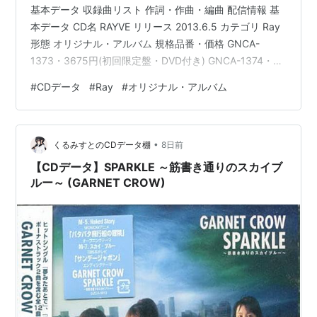
基本データ 収録曲リスト 作詞・作曲・編曲 配信情報 基
本データ CD名 RAYVE リリース 2013.6.5 カテゴリ Ray
形態 オリジナル・アルバム 規格品番・価格 GNCA-
1373・3675円(初回限定盤・DVD付き) GNCA-1374・
3150円(通常盤) ※価格は税込 ※公式サイト参考 収録曲リ
#
CDデータ
#
Ray
#
オリジナル・アルバム
スト 1.Over ride 2.告白 (『あの夏で待ってる』イメージ
ソング) 3.Party time! 4.sign (『あの夏で待ってる』OP)
5.向日葵 6.ひかり (『十鬼の絆 花結綴り』ED) 7.凪 -na…
•
くるみすとのCDデータ棚
8日前
【CDデータ】SPARKLE ～筋書き通りのスカイブ
ルー～ (GARNET CROW)