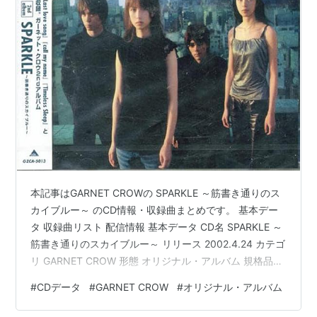
本記事はGARNET CROWの SPARKLE ～筋書き通りのス
カイブルー～ のCD情報・収録曲まとめです。 基本デー
タ 収録曲リスト 配信情報 基本データ CD名 SPARKLE ～
筋書き通りのスカイブルー～ リリース 2002.4.24 カテゴ
リ GARNET CROW 形態 オリジナル・アルバム 規格品番
GZCA-5013 価格 2913円(税抜) ※公式サイト参考 収録曲
#
CDデータ
#
GARNET CROW
#
オリジナル・アルバム
リスト 記載のないものは 作詞:AZUKI七 作曲:中村由利 編
曲:古井弘人 1.夢みたあとで (『名探偵コナン』ED) 2.call