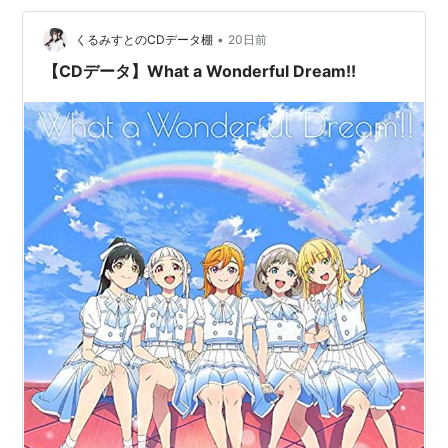
歌:LiGHTs (『Lapis Re:LiGHTs』12話挿入歌) 2.ポラリス
•
歌:LiGHT…
くるみすとのCDデータ棚
20日前
【CDデータ】What a Wonderful Dream!!