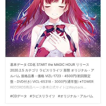
基本データ CD名 START the MAGIC HOUR リリース
2020.2.5 カテゴリ ラピスリライツ 形態 オリジナル・ア
ルバム 規格品番・価格 VIZL-1723・4500円(初回限定
盤・DVD付き) VICL-65318・3000円(通常盤) ※TOWER
RECORDS商品ページ参考公式サイトはWayback
Machineなら見れましたが、表示形式が違うのかCDとグ
#
CDデータ
#
ラピスリライツ
#
オリジナル・アルバム
ッズ情報だけ見れませんでした。価格は本体帯に記載さ
れているものです。 収録曲リスト 1.Your Lights