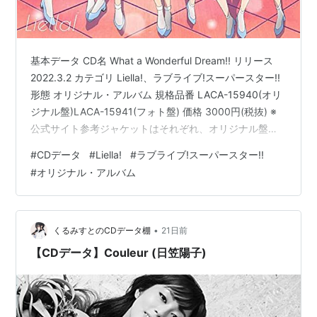
基本データ CD名 What a Wonderful Dream!! リリース
2022.3.2 カテゴリ Liella!、ラブライブ!スーパースター!!
形態 オリジナル・アルバム 規格品番 LACA-15940(オリ
ジナル盤)LACA-15941(フォト盤) 価格 3000円(税抜) ※
公式サイト参考ジャケットはそれぞれ、オリジナル盤は
キャライラスト、フォト盤はキャストの写真になってい
#
CDデータ
#
Liella!
#
ラブライブ!スーパースター!!
ます。 ジャケットと初回生産特典の他は、内容に違いは
#
オリジナル・アルバム
ありません。 収録曲リスト 1.START!! True dreams
歌:Liella! (『ラブライブ!スーパースター!!』第1期OP)
2.What …
•
くるみすとのCDデータ棚
21日前
【CDデータ】Couleur (日笠陽子)