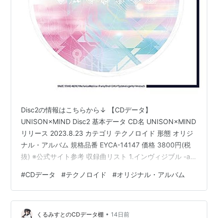
Disc2の情報はこちらから↓ 【CDデータ】
UNISON×MIND Disc2 基本データ CD名 UNISON×MIND
リリース 2023.8.23 カテゴリ テクノロイド 形態 オリジ
ナル・アルバム 規格品番 EYCA-14147 価格 3800円(税
抜) ※公式サイト参考 収録曲リスト 1.インヴィジブル -all
hearts- 歌:コバルト,カイト,シルバ,フラン,ボーラ,ノーベ
#
CDデータ
#
テクノロイド
#
オリジナル・アルバム
ル(CV:浦和希,古川慎,榎木淳弥,小林大紀,濱野大輝,野島健
児) 2.Unbordered! 歌:KNoCC、STAND-ALONE 3.バグ♡
バズ♡ラブ 歌:フランキー♡ノット 4.エクサペタサマー
•
…
くるみすとのCDデータ棚
14日前