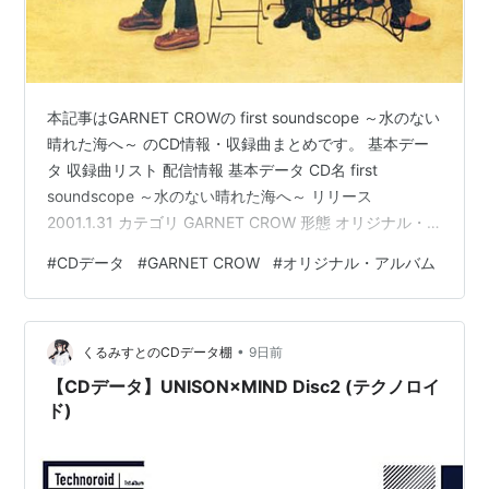
本記事はGARNET CROWの first soundscope ～水のない
晴れた海へ～ のCD情報・収録曲まとめです。 基本デー
タ 収録曲リスト 配信情報 基本データ CD名 first
soundscope ～水のない晴れた海へ～ リリース
2001.1.31 カテゴリ GARNET CROW 形態 オリジナル・
アルバム 規格品番 GZCA-1061 価格 2913円(税抜) ※公式
#
CDデータ
#
GARNET CROW
#
オリジナル・アルバム
サイト参考 収録曲リスト 記載のないものは 作詞:AZUKI
七 作曲:中村由利 編曲:古井弘人 1.水のない晴れた海へ 編
曲: Miguel Sá Pessoa 2.君の家に着くまでずっと走って
•
ゆく 編曲:M…
くるみすとのCDデータ棚
9日前
【CDデータ】UNISON×MIND Disc2 (テクノロイ
ド)