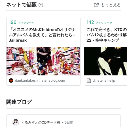
ネットで話題
もっと見る
196
142
ブックマーク
ブックマーク
「オススメのMr.Childrenのオリジナ
これで完ぺき、XTC
ルアルバムを教えて」と言われたら -
バム12枚まるわかり解説
Jailbreak
22 - 空中キャンプ
dankantakeshi.hatenablog.com
d.hatena.ne.jp
関連ブログ
•
くるみすとのCDデータ棚
5日前