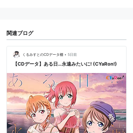
楽作品。
関連ブログ
•
くるみすとのCDデータ棚
5日前
【CDデータ】ある日…永遠みたいに! (CYaRon!)