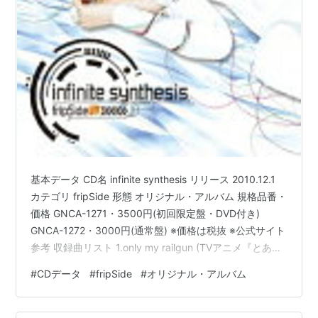
基本データ CD名 infinite synthesis リリース 2010.12.1
カテゴリ fripSide 形態 オリジナル・アルバム 規格品番・
価格 GNCA-1271・3500円(初回限定盤・DVD付き)
GNCA-1272・3000円(通常盤) ※価格は税抜 ※公式サイト
参考 収録曲リスト 1.only my railgun (TVアニメ『とある
科学の超電磁砲』前期OP) 2.LEVEL5-judgelight- (TVア
#
CDデータ
#
fripSide
#
オリジナル・アルバム
ニメ『とある科学の超電磁砲』後期OP) 3.everlasting
(OVA『ああっ女神さまっ』OP) 4.late in autumn
5.future ga…