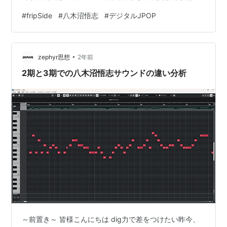
した景品を少しずらすだけで時給マイナス9000円という
#
fripSide
#
八木沼悟志
#
デジタルJPOP
簡単なお仕事に時間と精神をすり減らしていました。 終
いには、世の理を知らぬ未就学児童ご用達の10円クレゲ
で辛うじて駄菓子をGETし気を強く保ったまま帰路、向
•
かった眼科では「目が充血していますね」と伝達されマ
zephyr思想
2年前
イナスは連鎖するspiral of despairを体感、負のエネルギ
2期と3期での八木沼悟志サウンドの違い分析
ーで本日も…
～前置き～ 皆様こんにちは dig力で差をつけたい昨今、