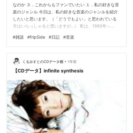
なのか ３．これからもファンでいたい １．私の好きな音
楽のジャンル 今日は、私の好きな音楽のジャンルを紹介
したいと思います。（「どうでもよい」と思われている
方はいらっしゃると思いますが…） 私は、1980年～
2000年初頭の曲やアニソンが好きなんです。特に大学生
#
雑談
#
fripSide
#
日記
#
音楽
の時にドハマりした"fripSide"さんの曲はよく聞いていま
す。 アニソンは、私が中学生～高校生の時に流行った曲
を今でも聞いています。当時は「涼宮ハルヒの憂鬱」が
•
大ヒットしたこともあり、「涼宮ハルヒの憂鬱」で唯一
くるみすとのCDデータ棚
1年前
１話のみ使用された挿入歌"God Knows"は今でもカラオ
【CDデータ】infinite synthesis
ケで…