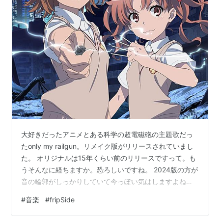
大好きだったアニメとある科学の超電磁砲の主題歌だっ
たonly my railgun。リメイク版がリリースされていまし
た。 オリジナルは15年くらい前のリリースですって。も
うそんなに経ちますか。恐ろしいですね。 2024版の方が
音の輪郭がしっかりしていて今っぽい気はしますよね。
MVも良き。 是非ご試聴ください。
#
音楽
#
fripSide