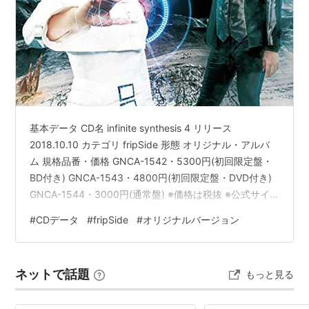
2009年11月4日、「only my railgun」（TVアニメ「と
ある科学の超電磁砲」主題歌）で再メジャーデビュー。
オリコン初登場3位にランクイン。
2013年5月8日、「sister’s noise」（TVアニメ「とある
科学の超電磁砲S」主題歌）をリリース。オリコン初登
場1位を記録。
基本データ CD名 infinite synthesis 4 リリース
ディスコグラフィ
2018.10.10 カテゴリ fripSide 形態 オリジナル・アルバ
ム 規格品番・価格 GNCA-1542・5300円(初回限定盤・
第1期
BD付き) GNCA-1543・4800円(初回限定盤・DVD付き)
GNCA-1544・3000円(通常盤) ※価格は税抜 ※公式サイ
シングル
ト参考価格は本体帯に記載されているものです。 公式サ
#
CDデータ
#
fripSide
#
オリジナルバージョン
イトにもありますが、現在の税込価格なので発売当時の
flower of bravery （2008年7月16日）
ものとは異なります。『infinite synthesis』シリーズ3ま
オリジナルアルバム
でのジャケット写真はジョルノ1人でしたが、この4から
ネットで話題
もっと見る
八木沼悟志との2人になってい…
1st odyssey of fripSide （2003年4月12日）
2nd fragment of fripSide（2004年3月28日）