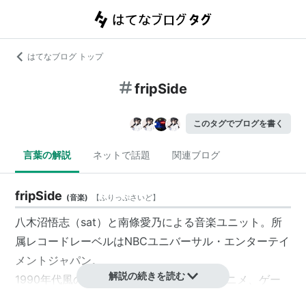
はてなブログ トップ
fripSide
このタグでブログを書く
言葉の解説
ネットで話題
関連ブログ
fripSide
(
音楽
)
【
ふりっぷさいど
】
八木沼悟志（sat）と南條愛乃による音楽ユニット。所
属レコードレーベルはNBCユニバーサル・エンターテイ
メントジャパン。
解説の続きを読む
1990年代風のデジタルサウンドが特徴。アニメ、ゲー
ムへの楽曲提供など幅広く手がけている。