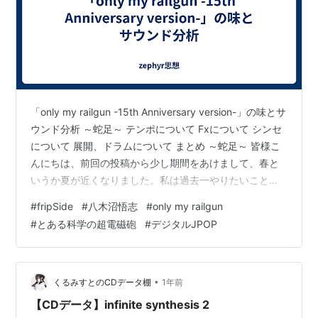
「only my railgun -15th Anniversary version-」の味とサ
ウンド分析 ～蛇足～ テンポについて Fxについて シンセ
について 展開、ドラムについて まとめ ～蛇足～ 皆様こ
んにちは、前回の投稿から少し期間をあけまして、春と
いうか夏が近くなりました。私は過去一やりたいことが
多く、時間がいくらあっても足りません。 クリエイター
#
fripSide
#
八木沼悟志
#
only my railgun
とは恐ろしいもので、制作に必要な能力の最大化を図る
#
とある科学の超電磁砲
#
デジタルJPOP
につれ人間の基礎から外れていく傾向にあり、その差に
気づけないまま時が過ぎるとやがて世の中の基準から大
きく逸脱してしまいます。 澄んだ空気に触れると身に染
みるという事で、近いうちに河川敷でア…
•
くるみすとのCDデータ棚
1年前
【CDデータ】infinite synthesis 2