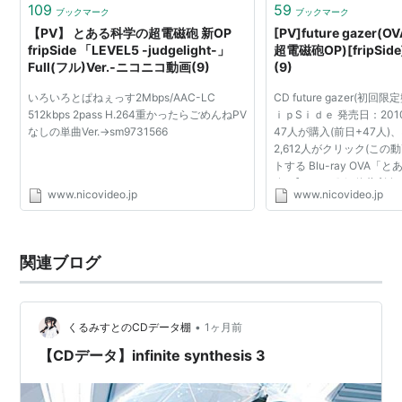
109
59
ブックマーク
ブックマーク
3rd reflection of fripSide （2005年6月23日）
【PV】 とある科学の超電磁砲 新OP
[PV]future gaze
binarydigit （2007年8月24日）
fripSide 「LEVEL5 -judgelight-」
超電磁砲OP)[fripSi
Full(フル)Ver.‐ニコニコ動画(9)
(9)
split tears（2008年9月16日）
いろいろとぱねぇっす2Mbps/AAC-LC
CD future gazer(初回
ベストアルバム
512kbps 2pass H.264重かったらごめんねPV
ｉｐSｉｄｅ 発売日：2010
なしの単曲Ver.→sm9731566
47人が購入(前日+47人)
the very best of fripSide 2002-2006（2006年12月
2,612人がクリック(この動
トする Blu-ray OVA
29日）
砲」[Blu-ray]★ 佐藤利
www.nicovideo.jp
www.nicovideo.jp
nao complete anthology 2002-2009 -my
伊藤かな恵 発売日：2010-1
194人が予約(前日+5...
graduation-（2009年7月17日）
fripSide NAO project!
関連ブログ
シングル
•
くるみすとのCDデータ棚
1ヶ月前
やっぱり世界はあたし☆れじぇんど!!（2008年8月20
【CDデータ】infinite synthesis 3
日）
オリジナルアルバム