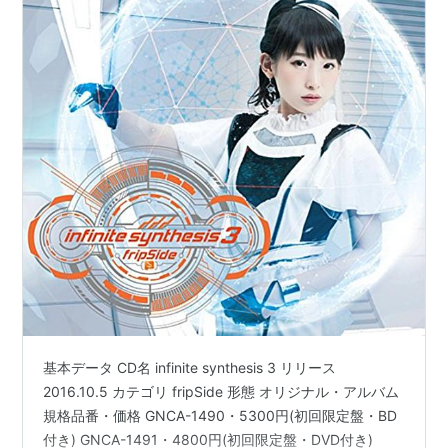
Rabbit Syndrome（2008年1月25日）
第2期
シングル
only my railgun
（2009年11月4日）
LEVEL5-judgelight-
（2010年2月17日）
future gazer
（2010年10月13日）
Heaven is a Place on Earth
（2011年8月24日）
way to answer
（2011年12月14日）
sister’s noise
（2013年5月8日）
eternal reality
（2013年8月21日）
black bullet
（2014年5月14日）
基本データ CD名 infinite synthesis 3 リリース
2016.10.5 カテゴリ fripSide 形態 オリジナル・アルバム
Luminize
（2015年5月20日）
規格品番・価格 GNCA-1490・5300円(初回限定盤・BD
Two souls -toward the truth-
（2015年12月2日）
付き) GNCA-1491・4800円(初回限定盤・DVD付き)