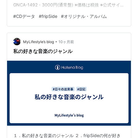
white forces
（2016年2月10日）
GNCA-1492・3000円(通常盤) ※価格は税抜 ※公式サイト
clockwork planet
（2017年5月3日）
参考価格は本体帯に記載されているものです。 公式サイ
#
CDデータ
#
fripSide
#
オリジナル・アルバム
トにもありますが、現在の税込価格なので発売当時のも
コラボレーションシングル
のとは異なります。 収録曲リスト 1.2016 -Third cosmic
velocity- 2.Luminize (『フューチャーカード バディフ
僕は僕であって（2016年10月19日、
•
ァ…
MyLifestyle’s blog
10ヶ月前
angela×fripSide）
私の好きな音楽のジャンル
The end of escape（2016年12月7日、
fripSide×angela）
アルバム
infinite synthesis（2010年12月1日）
Decade（2012年12月5日）
infinite synthesis 2（2014年9月10日）
infinite synthesis 3（2016年10月5日）
１．私の好きな音楽のジャンル ２．fripSideの何が好き