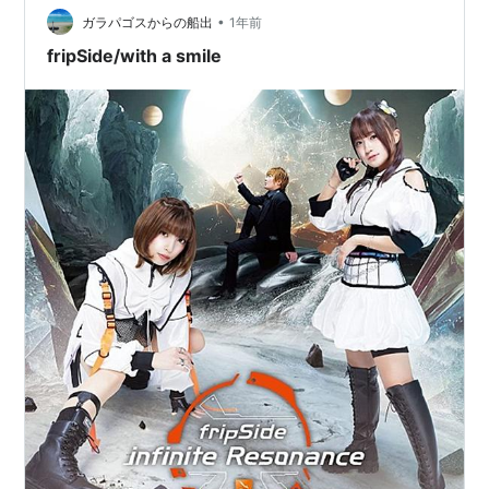
•
ガラパゴスからの船出
1年前
fripSide/with a smile