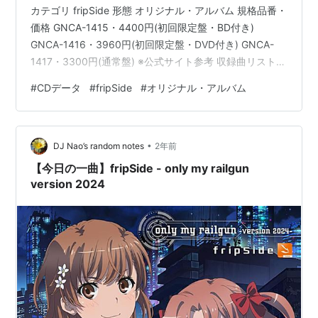
カテゴリ fripSide 形態 オリジナル・アルバム 規格品番・
価格 GNCA-1415・4400円(初回限定盤・BD付き)
GNCA-1416・3960円(初回限定盤・DVD付き) GNCA-
1417・3300円(通常盤) ※公式サイト参考 収録曲リスト
1.sister's noise (『とある科学の超電磁砲S』OP)
#
CDデータ
#
fripSide
#
オリジナル・アルバム
2.infinite synthesis 3.fermata ～Akkord:fortissimo～
(『Kadenz fermata//Akkord:fortissimo』テー…
•
DJ Nao’s random notes
2年前
【今日の一曲】fripSide - only my railgun
version 2024