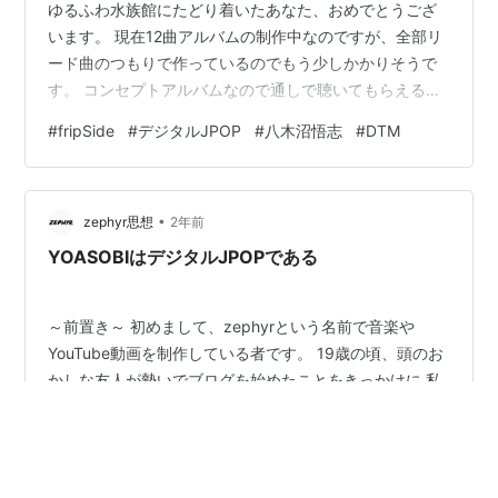
ゆるふわ水族館にたどり着いたあなた、おめでとうござ
います。 現在12曲アルバムの制作中なのですが、全部リ
ード曲のつもりで作っているのでもう少しかかりそうで
す。 コンセプトアルバムなので通しで聴いてもらえると
良いなあと思っています。 さて、今回は八木沼サウンド
#
fripSide
#
デジタルJPOP
#
八木沼悟志
#
DTM
の2期と3期での変化について分析していきます。 大きな
変化については以下の2点になります・メロディの変化に
ついて・サウンド全体の質感について これらを具体的に
•
分析していきたいと思います。 ～前置き～ ▽メロディの
zephyr思想
2年前
変化について ▽サウンドの変化について キックの変化
YOASOBIはデジタルJPOPである
全体の質感の変化 個…