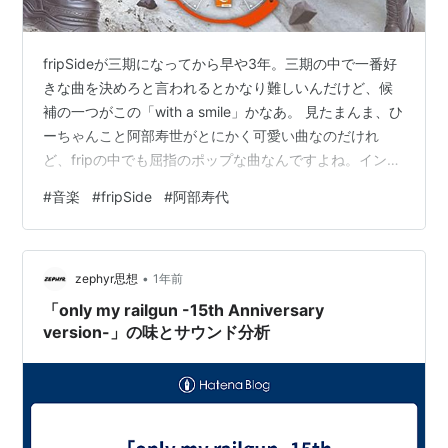
fripSideが三期になってから早や3年。三期の中で一番好
きな曲を決めろと言われるとかなり難しいんだけど、候
補の一つがこの「with a smile」かなあ。 見たまんま、ひ
ーちゃんこと阿部寿世がとにかく可愛い曲なのだけれ
ど、fripの中でも屈指のポップな曲なんですよね。イント
ロのピアノのバッキングからして90年代のaccessっぽい
#
音楽
#
fripSide
#
阿部寿代
のよ。全体的に「夢を見たいから」感あるよね。今まで
のfripだったら絶対やらなかった曲。satが提供した
「STAR☆CARNIVAL」が一番近いかな？ ひーちゃんは
•
元々北海道のローカルアイドルだったそうだけど、声質
zephyr思想
1年前
がなおすんと初期ジョルノの間ぐらいの感じでfri…
「only my railgun -15th Anniversary
version-」の味とサウンド分析