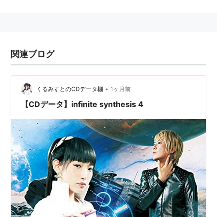
略歴
2002年、satとボーカルのnaoとのユニットとして活動
開始。別名義「fripSide NAO project!」で萌え系ソング
関連ブログ
を手がけていた。
2008年7月16日、作詞・作曲に志倉千代丸を迎えた
「flower of bravery」(TVアニメ「恋姫無双」主題歌)
•
くるみすとのCDデータ棚
1ヶ月前
でメジャーデビュー。
【CDデータ】infinite synthesis 4
2009年3月15日、ボーカルのnaoの脱退を発表。2009
年7月17日、fripSide第1期の締め括りとして10枚組の
CD-BOX「nao complete anthology 2002-2009 -my
graduation-」を発売。
2009年8月、声優の南條愛乃がボーカルに加入。ジェネ
オン・ユニバーサル・エンターテイメント（現NBCユニ
バーサル・エンターテイメントジャパン）に移籍し活動
再開（以後第2期）。