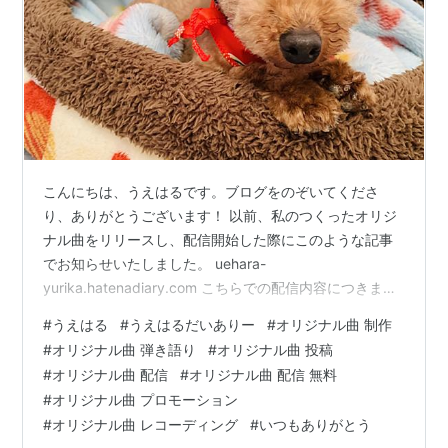
こんにちは、うえはるです。ブログをのぞいてくださ
り、ありがとうございます！ 以前、私のつくったオリジ
ナル曲をリリースし、配信開始した際にこのような記事
でお知らせいたしました。 uehara-
yurika.hatenadiary.com こちらでの配信内容につきまし
て、２０２５年６月後半より、配信ツールをYouTubeの
#
うえはる
#
うえはるだいありー
#
オリジナル曲 制作
みに縮小することにしましたので、お知らせします。６
#
オリジナル曲 弾き語り
#
オリジナル曲 投稿
月後半のどこかのタイミングで更新がかかり次第、私の
#
オリジナル曲 配信
#
オリジナル曲 配信 無料
オリジナル曲はAmazon MusicやLINE MUSIC、Spotify
#
オリジナル曲 プロモーション
やApple Musicなどで聴くことができなくなります。 ラ
#
オリジナル曲 レコーディング
#
いつもありがとう
ンキング参加中音楽室 ただし、こちらのYo…