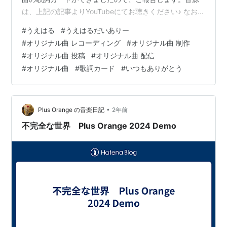
は、上記の記事よりYouTubeにてお聴きください♪ なお、
私の他のオリジナル曲は、こちらよりお聴きいただけま
#
うえはる
#
うえはるだいありー
す▽ linkco.re 本日もご覧いただき、ありがとうございま
#
オリジナル曲 レコーディング
#
オリジナル曲 制作
した。皆さまにとって、また素敵な1週間が始まりますよ
#
オリジナル曲 投稿
#
オリジナル曲 配信
うに^^ ☆★☆うえはる☆★☆
#
オリジナル曲
#
歌詞カード
#
いつもありがとう
•
Plus Orange の音楽日記
2年前
不完全な世界 Plus Orange 2024 Demo