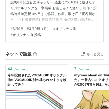
設8周年記念音楽ギャラリー 過去にYouTubeに載せたオ
リジナルソングを一挙掲載 お楽しみください。制作：投
稿時常時更新 9作目まで作詞、作曲、歌は私「長谷川ゆ
う」です 最新投稿⬇️ 投稿第15作目 No.72 愛の溶鉱炉
（第三章テーマソング） 演奏時間：3:12 公開日：
#
3月9日
#
3月9日（月）
#
オリジナル曲
2026/4/15 ボーカル：男性SUNO youtu.be 投稿第14作
#
オリジナル曲 投稿
目 No.305 扉の前で 副題：シリーズ第二章テーマソング
演奏時間：3:12 公開日：2026/3/18 ボーカル：男女
SUMO youtu.be 投稿第13作目 No.304 いつかき…
ネットで話題
もっと見る
44
7
ブックマーク
ブックマーク
今年投稿されたVOCALOIDオリジナル
myrmecoleon on Tw
曲のVOCALOID別の埋もれやすさを検
た。一番古いミクオリ
証してみた
が2007年9月9日。そ
月31日まで3645日間
ミクオリジナル曲が投
稿がなかったのは200
だったので，15日以降
初音ミクの新曲が投稿