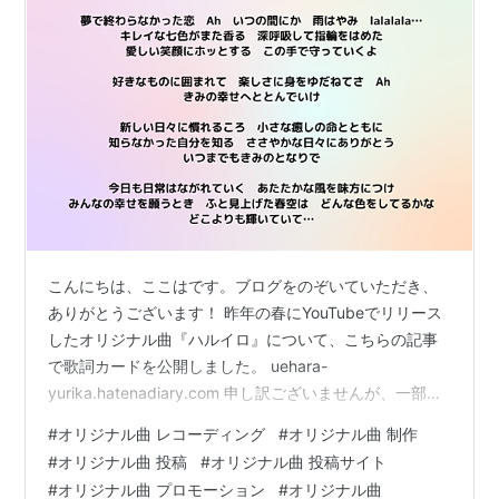
こんにちは、ここはです。ブログをのぞいていただき、
ありがとうございます！ 昨年の春にYouTubeでリリース
したオリジナル曲『ハルイロ』について、こちらの記事
で歌詞カードを公開しました。 uehara-
yurika.hatenadiary.com 申し訳ございませんが、一部誤
りがありましたので、大変遅くなりましたが修正版を公
#
オリジナル曲 レコーディング
#
オリジナル曲 制作
開します。 なお、音源は以下のリンクよりお聴きいただ
#
オリジナル曲 投稿
#
オリジナル曲 投稿サイト
けます。 www.youtube.com 現在、また新しい楽曲を制
#
オリジナル曲 プロモーション
#
オリジナル曲