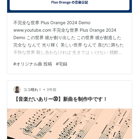
不完全な世界 Plus Orange 2024 Demo
www.youtube.com 不完全な世界 Plus Orange 2024
Demo この世界 彼が創り出した この世界 彼が創造した
完全な なんて 光り輝く 美しい世界 なんて 喜びに満ちた
不快な世界 殺し合わなければ 生きては いけない 残酷な
世界 なんて おぞましい 血肉にまみれた世界 なんて 不条
#
オリジナル曲 投稿
#
宅録
理に 満ちあふれた世界 ソレを やらなければ 生命を 宿せ
ない 繋げない コミカルな世界 なんて 喜びと快楽に 満ち
た 魅惑の世界 なんて 浅ましく 深い 世界 破壊と再生を
•
繰り返すだけの 無意味な世界 なんて ドラマチックで…
ココ晴れ！
3年前
【音楽だいありー㉚】新曲を制作中です！