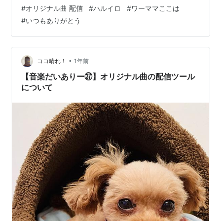
作中です。来年の春ごろにYouTubeにて公開予定ですの
#
オリジナル曲 配信
#
ハルイロ
#
ワーママここは
で、ぜひ楽しみにしていただけましたら嬉しいです。 ラ
#
いつもありがとう
ンキング参加中音楽室 最後までお読みいただき、あ…
•
ココ晴れ！
1年前
【音楽だいありー㊲】オリジナル曲の配信ツール
について