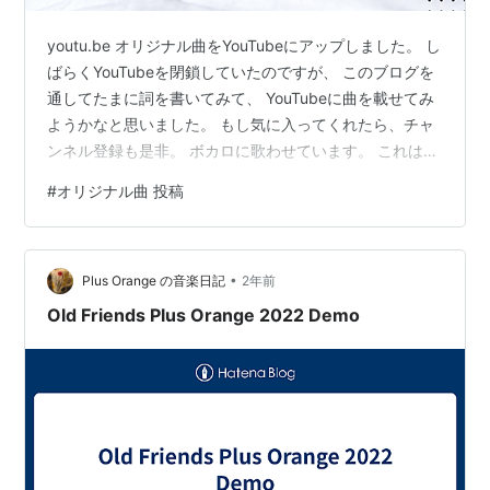
youtu.be オリジナル曲をYouTubeにアップしました。 し
ばらくYouTubeを閉鎖していたのですが、 このブログを
通してたまに詞を書いてみて、 YouTubeに曲を載せてみ
ようかなと思いました。 もし気に入ってくれたら、チャ
ンネル登録も是非。 ボカロに歌わせています。 これはこ
れで良いかなぁと笑 寒い日は猫のように 寒い日は猫のよ
#
オリジナル曲 投稿
うに 丸くなって窓辺で陽だまり 夢見る時間 耳をぴくぴ
く心地よさに身を任せ 寒さも忘れて あなたのそばにいる
よ 外は風が強くても ここは温かい場所 ふわふわの毛布
•
一緒に包まれて 寒い日は猫のように 寄り添ってあなたの
Plus Orange の音楽日記
2年前
ぬくもりが 僕の宝物
Old Friends Plus Orange 2022 Demo