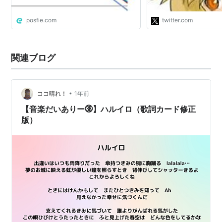
なる。"
posfie.com
twitter.com
関連ブログ
•
ココ晴れ！
1年前
【音楽だいありー㊳】ハルイロ（歌詞カード修正
版）