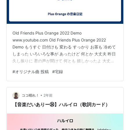
Old Friends Plus Orange 2022 Demo
www.youtube.com Old Friends Plus Orange 2022
Demo もうすぐ 日付けも 変わる すっかり お茶も 冷めて
しまった いろいろな事が あったけど 何とか 大丈夫 昨日
久し振りに 君の声が聞けて 何とも 嬉しかったよ 大丈夫
もうすぐ 季節も 変わる 星々も ちゃんと 動いてる お互い
#
オリジナル曲 投稿
#
宅録
随分 遠くまで やってきたものだけれど いろいろな事も
すっかり 変わってしまった でもお互い 根本的なとこは
昔のままのようで 嬉しい もうすぐ この夜も 明ける 世界
•
は 新しい気に 満ちてる 昨日…
ココ晴れ！
2年前
【音楽だいありー㉞】ハルイロ（歌詞カード）