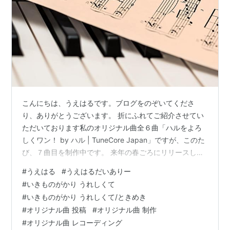
こんにちは、うえはるです。ブログをのぞいてくださ
り、ありがとうございます。 折にふれてご紹介させてい
ただいております私のオリジナル曲全６曲「ハルをよろ
しくワン！ by ハル | TuneCore Japan」ですが、このた
び、７曲目を制作中です。 来年の春ごろにリリースし
て、皆さまにご紹介できればと考えております。 曲名は
#
うえはる
#
うえはるだいありー
『ハルイロ』です。歌詞は自分で考えましたが、メロデ
#
いきものがかり うれしくて
ィは、いつもお世話になっているレコーディング・エン
#
いきものがかり うれしくて/ときめき
ジニアさんに作成をお願いしています。大好きないきも
#
オリジナル曲 投稿
#
オリジナル曲 制作
のがかりの楽曲からインスピレーションを受けたような
#
オリジナル曲 レコーディング
仕上がりになりそうですが、歌詞はノンフィクションで