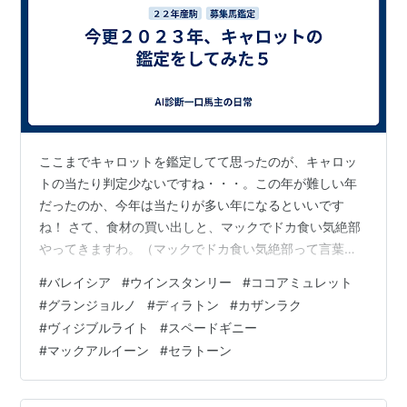
ここまでキャロットを鑑定してて思ったのが、キャロッ
トの当たり判定少ないですね・・・。この年が難しい年
だったのか、今年は当たりが多い年になるといいです
ね！ さて、食材の買い出しと、マックでドカ食い気絶部
やってきますわ。（マックでドカ食い気絶部って言葉ま
だあるのかな？）とりあえず、マックチキン１０個で。
#
バレイシア
#
ウインスタンリー
#
ココアミュレット
今日はここまで！ ４１-アンフィトリテの２２（バレイシ
#
グランジョルノ
#
ディラトン
#
カザンラク
ア） ＝ 未勝利～２勝あたりで終わりそうな馬体１００％
#
ヴィジブルライト
#
スペードギニー
の予感 ４２-エディスワートンの２２（ウインスタンリ
#
マックアルイーン
#
セラトーン
ー）＝ 未勝利～２勝あたりで終わりそうな馬体１００％
の予感 ４３-ココシュニックの２２（ココアミュレット）
＝ 未勝利～２勝あたりで終わり…