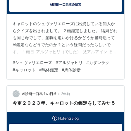
キャロットのシュヴァリエローズに出資している知人か
らクイズを出されまして。 ２頭鑑定しました。 結局どれ
も同じ母でして、産駒を追いかけるかどうか当時迷って
AI鑑定ならどうでたのか？という疑問だったらしいで
す。 １頭目-アルジャヒリ（でした）-父アルアイン 旧プ
ログラムで８６％不合格 新プログラムで９８％不合格 ダ
#
シュヴァリエローズ
#
アルジャヒリ
#
カザンラク
ートプログラムで１００％合格 先日引退しサラオクで売
#
キャロット
#
馬体鑑定
#
馬体診断
られたらしいです。この馬、４戦０勝なんですがすべて
芝で走ってたんです。ダートで走ってたら違った未来が
待っていたかもしれない一頭でした。 これが厩舎が工夫
してくれるかしてくれないかの怖さですね・・・。 ２頭
•
AI診断一口馬主の日常
2年前
目-カザンラク（でした）-父シ…
今更２０２３年、キャロットの鑑定をしてみた５