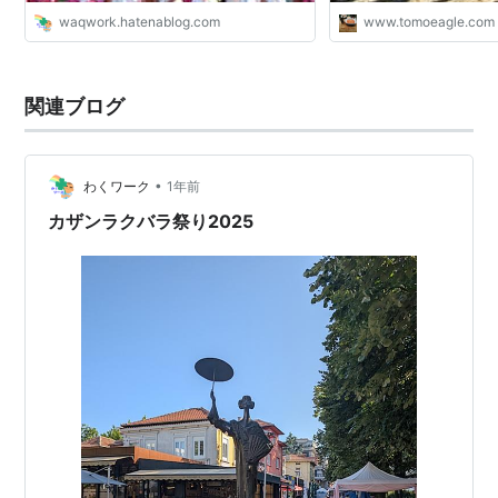
waqwork.hatenablog.com
www.tomoeagle.com
関連ブログ
•
わくワーク
1年前
カザンラクバラ祭り2025