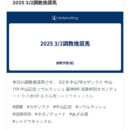
脈とスレドナゴラ山脈の間のカザンラク盆地に位置し、
2025 3/2調教推奨馬
バラの生産が盛んで、「バラの谷」と呼ばれて…
本日の調教推奨馬です。 3/2 B 中山7Rカザンラク 中山
11R 中山記念ソウルラッシュ 阪神9R 淡路特別タガノデュ
ード D 小倉9R あざみ賞シャドウキャッスル
#
調教
#
カザンラク
#
中山記念
#
ソウルラッシュ
#
淡路特別
#
タガノデュード
#
あざみ賞
#
シャドウキャッスル