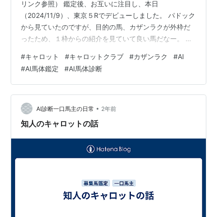
リンク参照） 鑑定後、お互いに注目し、本日
（2024/11/9）、東京５Rでデビューしました。 パドック
から見ていたのですが、目的の馬、カザンラクが外枠だ
ったため、１枠からの紹介を見ていて良い馬だなー。 他
のレースなら勝てるレベルにある馬体している馬が多い
#
キャロット
#
キャロットクラブ
#
カザンラク
#
AI
な、今回はカザンラクに突っ込むのは危険かな？と思っ
#
AI馬体鑑定
#
AI馬体診断
ていたところ、 いざカザンラクが映ると良い馬たちの馬
体と頭一つ抜けて良い馬体でした。 これはいくしかな
い！と思い突っ込みました。 好スタートから抑えながら
４コーナー先頭で余裕の手ごたえで上がり３Fも早い。着
•
AI診断一口馬主の日常
2年前
差以上に圧勝でした。単勝１.９倍とはい…
知人のキャロットの話