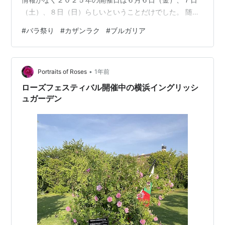
（土）、８日（日）らしいということだけでした。 随分
昔、参加したことはあって、バラ畑に行ってバラ摘みの
#
バラ祭り
#
カザンラク
#
ブルガリア
様子を見学したり、ホロと言われるダンスを一緒に踊っ
たりした記憶がわずかに残っています。 とりあえず６月
６日の朝、スタラ・ザゴラのバスステーションからバス
•
に乗りカザンラクに行ってみました。 バス代は1人
Portraits of Roses
1年前
5BGN、合わせて10BGN（860円）でした。 カザンラク
ローズフェスティバル開催中の横浜イングリッシ
市内の中心地で途中下車する客に混ざ…
ュガーデン