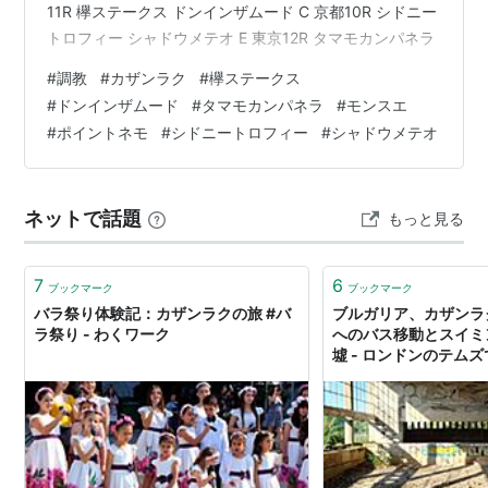
11R 欅ステークス ドンインザムード C 京都10R シドニー
トロフィー シャドウメテオ E 東京12R タマモカンパネラ
#
調教
#
カザンラク
#
欅ステークス
#
ドンインザムード
#
タマモカンパネラ
#
モンスエ
#
ポイントネモ
#
シドニートロフィー
#
シャドウメテオ
ネットで話題
もっと見る
7
6
ブックマーク
ブックマーク
バラ祭り体験記：カザンラクの旅 #バ
ブルガリア、カザンラ
ラ祭り - わくワーク
へのバス移動とスイミ
墟 - ロンドンのテム
リューション