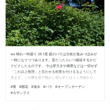
wx 晴れ一時曇り 26.1度 庭のバラは分枝が進みつぼみが
一杯になりつつあります。昔だったらいつ破綻するかビ
クビクしたものです。 今は芽欠きや摘蕾などは一切せず
「これ以上無理」と言わせる程蕾を付けるるようにして
居ます。この蕾を全て咲かし切らすには１ヶ月掛かりま
す。 CL うらら 数輪咲き始めた、今年のトップです。 怖
#
蕾
#
開花
#
潅水
#
バラ
#
オープンガーデン
いくらいの蕾の数です、これを全く落とさずに開花させ
#
カザンラク
ます、大変ですよ。 ER キャサリンモーリー,ER ゴールデ
ン セレブレーション,ER ティージング ジョージア これだ
けに育つと普通の潅水では水かれが起きます。 アーチの