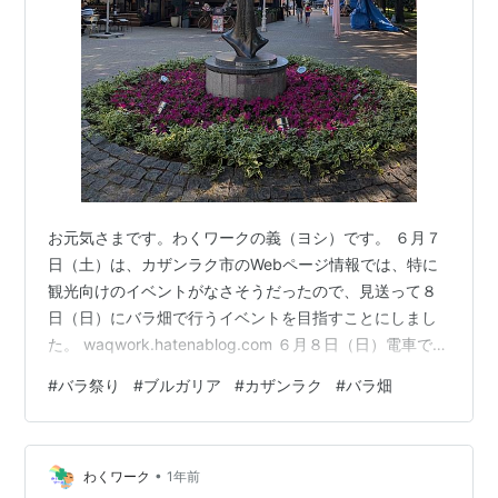
お元気さまです。わくワークの義（ヨシ）です。 ６月７
日（土）は、カザンラク市のWebページ情報では、特に
観光向けのイベントがなさそうだったので、見送って８
日（日）にバラ畑で行うイベントを目指すことにしまし
た。 waqwork.hatenablog.com ６月８日（日）電車でカ
ザンラクへ スタラ・ザゴラからカザンラクまでは、トゥ
#
バラ祭り
#
ブルガリア
#
カザンラク
#
バラ畑
ロヴォで乗り換えで、2人で11.40BGN（986円）でし
た。 金曜日の夜に乗った電車より少し安いのは謎です。
時間帯で料金が変わるシステムかもしれません。 電車だ
•
と乗り換え時間も含めて１時間ぐらいかかるので、スタ
わくワーク
1年前