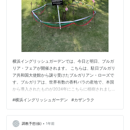
横浜イングリッシュガーデンでは、今日と明日、ブルガ
リア・フェアが開催されます。 こちらは、駐日ブルガリ
ア共和国大使館から譲り受けたブルガリアン・ローズで
す。ブルガリアは、世界有数の香料バラの産地で、本国
から導入されたものが2024年にこちらに植樹されまし
た。 今日は、ここでブルガリアの民族衣装をまとったダ
#
横浜イングリッシュガーデン
#
カザンラク
ンサーたちによる民族舞踏が披露されるので、バラもお
めかしされています。 このブルガリアン・ローズ、日本
では「カザンラク」と呼ばれることが多いと思います。
•
「カザンラク」はブルガリア中部の都市で、バルカン山
調教予想(仮)
1年前