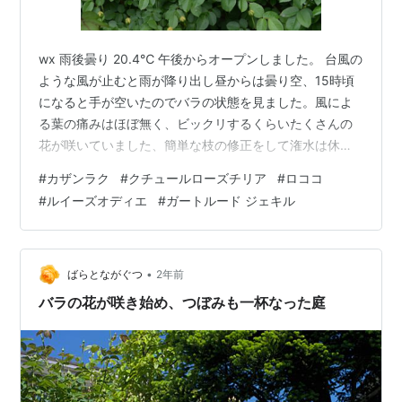
wx 雨後曇り 20.4℃ 午後からオープンしました。 台風の
ような風が止むと雨が降り出し昼からは曇り空、15時頃
になると手が空いたのでバラの状態を見ました。風によ
る葉の痛みはほぼ無く、ビックリするくらいたくさんの
花が咲いていました、簡単な枝の修正をして潅水は休み
ました。 今週末は咲き初めの、見応えがある風景となる
#
カザンラク
#
クチュールローズチリア
#
ロココ
でしょう。 OLD D カザンラク 雨で項垂れていますが、
#
ルイーズオディエ
#
ガートルード ジェキル
強烈な香りを放っています。 F クチュールローズチリア
大きなチリアが咲きました。 南サイドガーデン CL アン
ジェラ OLD HP バロンジロードランがここの決め手にな
るか。 ER ティージング ジョージア OLD HMsk…
•
ばらとながぐつ
2年前
バラの花が咲き始め、つぼみも一杯なった庭