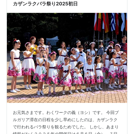
ラ・ザゴラとカザンラクの区間は、バスの方が早くて少
カザンラクバラ祭り2025初日
し安い（…
お元気さまです。わくワークの義（ヨシ）です。 今回ブ
ルガリア滞在の日程を少し早めにしたのは、カザンラク
で行われるバラ祭りを観るためでした。 しかし、あまり
情報がなく２０２５年の開催日は６月６日（金）、７日