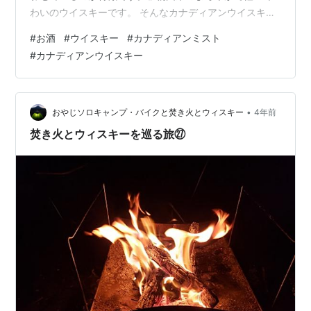
わいのウイスキーです。 そんなカナディアンウイスキー
でもっとも有名なのがC.C.ことカナディアンクラブだと
#
お酒
#
ウイスキー
#
カナディアンミスト
思います。 しかし本日は、C.C.ではないカナディアンウ
#
カナディアンウイスキー
イスキー、 「カナディアンミスト」について紹介したい
と思います。 1000円程度で購入できる安価なカナディア
ンウイスキー。 カナダのカナディアンミスト蒸留所で造
られ、日本ではアサヒビール株式会社より販売されてい
•
おやじソロキャンプ・バイクと焚き火とウィスキー
4年前
ます。 ライ麦由来のフレーバ…
焚き火とウィスキーを巡る旅㉗