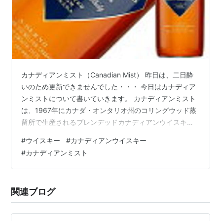
カナディアンミスト（Canadian Mist） 昨日は、二日酔
いのため更新できませんでした・・・ 今日はカナディア
ンミストについて書いていきます。 カナディアンミスト
は、1967年にカナダ・オンタリオ州のコリングウッド蒸
留所で生産されるブレンデッドカナディアンウイスキー
です。 地元産のトウモロコシ、大麦麦芽、ライ麦を原料
#
ウイスキー
#
カナディアンウイスキー
に使い、3回蒸留後にホワイトオーク樽で熟成されます。
#
カナディアンミスト
バニラやキャラメル、ドライフルーツの甘みと軽やかな
オーク香が特徴で、スムーズで飲みやすい味わいが楽し
めます。 日本ではハイボールやロック、カクテルベース
関連ブログ
として親しまれており、甘めのカクテルとの相性も良い
です。ブランドは202…