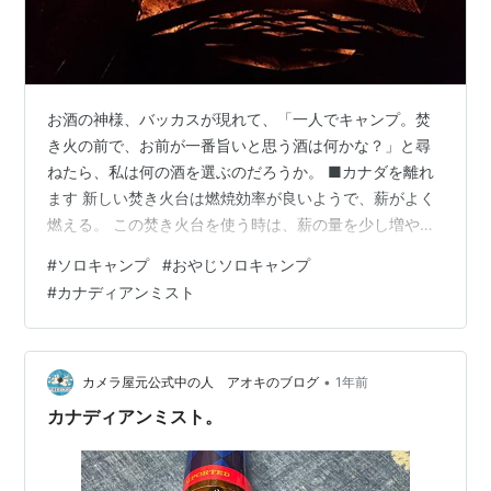
お酒の神様、バッカスが現れて、「一人でキャンプ。焚
き火の前で、お前が一番旨いと思う酒は何かな？」と尋
ねたら、私は何の酒を選ぶのだろうか。 ■カナダを離れ
ます 新しい焚き火台は燃焼効率が良いようで、薪がよく
燃える。 この焚き火台を使う時は、薪の量を少し増やさ
ないといけないようだ。 １束単位なので悩みどころ。1.5
#
ソロキャンプ
#
おやじソロキャンプ
束が欲しい。 薪がよく燃える このキャンプ場の前回訪問
#
カナディアンミスト
時は、ご神木が見えるサイトにテントを張りましたが、
今回のフリーサイトからはご神木は見えません。 前はバ
ッカスの声はご神木から聞こえましたが、周りにはバッ
カスが乗りうつれるものはなさそう。 そう思った瞬間。
•
カメラ屋元公式中の人 アオキのブログ
1年前
一陣の風が吹いた。 星空と森 …
カナディアンミスト。