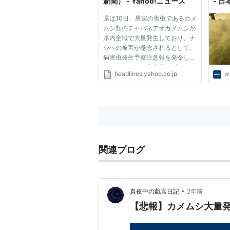
新聞） - Yahoo!ニュース
- 
県は10日、果実の害虫であるカメ
ムシ類のチャバネアオカメムシが
県内全域で大量発生しており、ナ
シへの被害が懸念されるとして、
病害虫発生予察注意報を発令し
た。カメムシの注意報は2年ぶ
headlines.yahoo.co.jp
w
り。県は「これから活動が活発に
なるので、早期発見、早期防除
を」と呼び掛けている。 県病害
虫防除所（熊谷市）によると、4
月1日...
関連ブログ
•
真夜中の戯言日記
2年前
【悲報】カメムシ大量