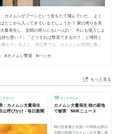
、カメムシがブーンという音をたて飛んでいた。 よく
はどこから入ってきているでしょうか？ 家の周りを見
が大量発生し、玄関の周りにもいっぱい、今にも侵入しよ
気持ち悪い！」「どうすれば撃退できるの？」と唖然と
を抱えている人に、本記事では、カメムシが玄関に集ま
にハッカ油は効果があるのか？屋外・屋内の撃退法につい
生
#
カメムシ撃退
#
ハッカ
入を防ぎ、快適な生活を取り戻しましょう。 ***目次
理由は？玄関周りの対…
もっと見る
19
ックマーク
ブックマーク
県：カメムシ大量発生
カメムシ大量発生 柿の産地
防止呼びかけ - 毎日新聞
で被害 NHKニュース
柿の生産量が全国一の和歌山県の
北部の柿畑でカメムシが大量に発