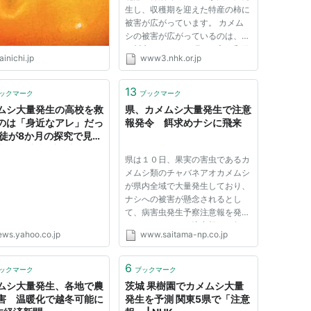
生し、収穫期を迎えた特産の柿に
被害が広がっています。 カメム
シの被害が広がっているのは、紀
の川市やかつらぎ町など主に和歌
inichi.jp
www3.nhk.or.jp
山県北部の柿畑です。 県の果樹
試験場かき・もも研究所が紀の川
市に装置を設置して調べたとこ
13
ックマーク
ブックマーク
ろ、「チャバネアオカメムシ」
ムシ大量発生の高校を救
県、カメムシ大量発生で注意
な...
のは「身近なアレ」だっ
報発令 餌求めナシに飛来
生徒が8か月の探究で見つ
意外な“撃退法” 岐阜・
県は１０日、果実の害虫であるカ
市（CBCテレビ） -
メムシ類のチャバネアオカメムシ
oo!ニュース
が県内全域で大量発生しており、
ナシへの被害が懸念されるとし
て、病害虫発生予察注意報を発令
した。カメムシの注意報は２年ぶ
ews.yahoo.co.jp
www.saitama-np.co.jp
り。県は「これから活動が活発に
なるので、早期発見、早期防除
を」と呼び掛けている。 県病害
6
ックマーク
ブックマーク
虫防除所（熊谷市）によると、４
ムシ大量発生、各地で農
茨城 果樹園でカメムシ大量
月...
害 温暖化で越冬可能に
発生を予測 関東5県で「注意