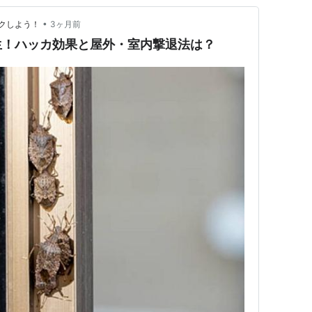
•
クしよう！
3ヶ月前
生！ハッカ効果と屋外・室内撃退法は？