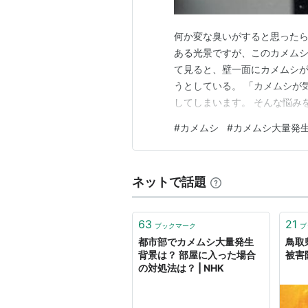
何か変な臭いがすると思ったら
ある光景ですが、このカメムシ
て見ると、壁一面にカメムシ
うとしている。 「カメムシが
してしまいます。 そんな悩み
る理由や対策、カメムシ対策
#
カメムシ
#
カメムシ大量発
てご紹介します。 カメムシの侵
*** カメムシが玄関に集まる
ネットで話題
63
21
ブックマーク
ブ
都市部でカメムシ大量発生
鳥取
背景は？ 部屋に入った場合
被害
の対処法は？ | NHK