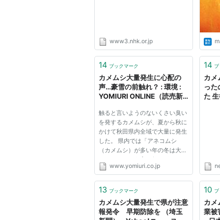
www3.nhk.or.jp
ma
14
14
ブックマーク
ブ
カメムシ大量発生に心配の
カメ
声…豪雪の前触れ？ : 環境 :
った
YOMIURI ONLINE（読売新
た 
聞）
けた
触ると言いようのないくさい臭い
飛騨
を発するカメムシが、夏から秋に
Yah
かけて秋田県内全域で大量に発生
した。 県内では「アネコムシ
（カメムシ）が多い年の冬は大雪
になる」という言い伝えがある。
www.yomiuri.co.jp
n
昨年も県内で大量発生し、その
冬、記録的な豪雪に見舞われた。
「この冬も大雪になるのでは」と
13
10
ブックマーク
ブ
心配する声が聞かれる。 秋田地
カメムシ大量発生で県が注意
カメ
方...
報発令 早期防除を （埼玉
業被