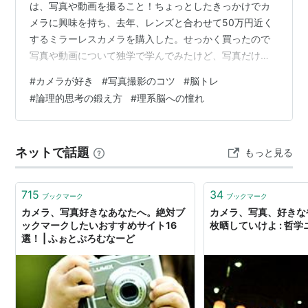
は、写真や動画を撮ること！ちょっとしたきっかけでカ
メラに興味を持ち、去年、レンズと合わせて50万円近く
するミラーレスカメラを購入した。せっかく買ったので
写真や動画について独学で学んでみたけど、写真だけで
も結構奥が深いなと思う。得に面白いと思うのは「視覚
#
カメラが好き
#
写真撮影のコツ
#
脳トレ
的な思考」が要求されるところ。「絵を描く」のに近い
#
論理的思考の鍛え方
#
理系脳への憧れ
けど、「デッサン」などの下積みスキルが必要なく「視
覚的な思考」の部分に専念できるのが面白い。写真がう
まい人って最終的な仕上がりから「視覚的に」逆算して
ネットで話題
もっと見る
シャッター切ってるよね。今回はこの「視覚的な思考」
について掘り下げて考えてみようと思う。 目次 上…
715
34
ブックマーク
ブックマーク
カメラ、写真好きなあなたへ。絶対ブ
カメラ、写真、好きな
ックマークしたいおすすめサイト16
枚晒していけよ : 哲学
選！ | ふぉとぷろむなーど