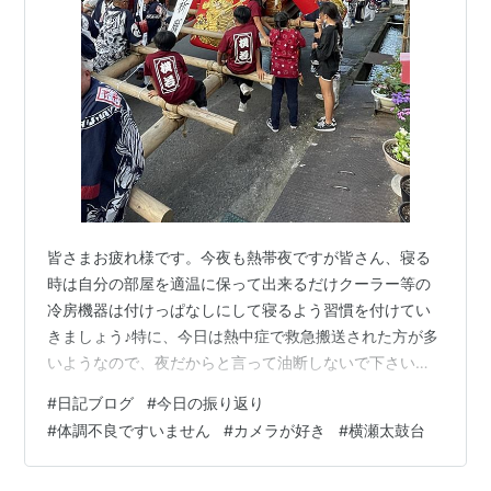
皆さまお疲れ様です。今夜も熱帯夜ですが皆さん、寝る
時は自分の部屋を適温に保って出来るだけクーラー等の
冷房機器は付けっぱなしにして寝るよう習慣を付けてい
きましょう♪特に、今日は熱中症で救急搬送された方が多
いようなので、夜だからと言って油断しないで下さいね!
(^^)! 『シゲちゃんの日常』ではこれまでにも色んな日記
#
日記ブログ
#
今日の振り返り
とか書いてきたんですけど、今日の午前中に更新した通
#
体調不良ですいません
#
カメラが好き
#
横瀬太鼓台
り、僕って日記と言うか文章を書く事が好きなんです。
【※午前中に書いた記事※】