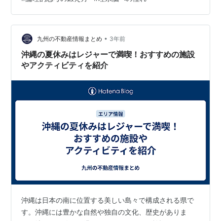
けど、「デッサン」などの下積みスキルが必要なく「視
覚的な思考」の部分に専念できるのが面白い。写真がう
まい人って最終的な仕上がりから「視覚的に」逆算して
シャッター切ってるよね。今回はこの「視覚的な思考」
•
九州の不動産情報まとめ
3年前
について掘り下げて考えてみようと思う。 目次 上…
沖縄の夏休みはレジャーで満喫！おすすめの施設
やアクティビティを紹介
沖縄は日本の南に位置する美しい島々で構成される県で
す。沖縄には豊かな自然や独自の文化、歴史がありま