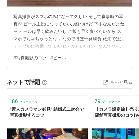
写真撮影がスマホのみになって久しい そして食事時の写
真が ビール主役になってだいぶ経つけど 下手なんだよね
～ ビールは早く飲みたいし ご飯も早く食べたいから ス
マホでちゃちゃっとな～ なのでほぼ一発勝負 旅先では別
テーブルに移動して いいね～かわいいね～ なんてやっち
ゃうこともあるけど(笑) 最近スマホを変えたら 今までに
#
写真撮影のコツ
#
ビール
も増して妙な仕上がりに… めっちゃ歪んどる 家飲みは概
ねプレモルなんだけど この間デパ地下でうっかりジャケ
買いしたから 練習してみよう～ ほら～ 折角ラオスフェ
ネットで話題
もっと見る
スで買ったグラスを チェコでもらったコースターに置い
て ポーランドで出会ったマグネットを配置して 素敵なビ
ール啓蒙写…
186
79
ブックマーク
ブックマーク
“素人カメラマン必見” 結婚式二次会で
【カメラ設定編】売り
写真撮影するコツ
店舗写真撮影のコツ[vol