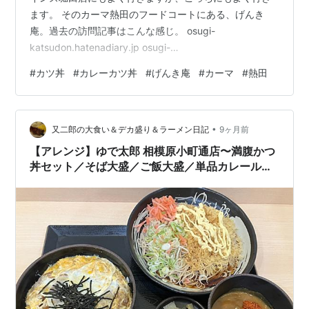
ます。 そのカーマ熱田のフードコートにある、げんき
庵。過去の訪問記事はこんな感じ。 osugi-
katsudon.hatenadiary.jp osugi-
katsudon.hatenadiary.jp 今回もメニューにない（勝手
#
カツ丼
#
カレーカツ丼
#
げんき庵
#
カーマ
#
熱田
な）裏技を使ってやろうと考えていましたが、思いつか
ず。 未食のカツカレー丼をノーマルで注文します。いつ
ものカツが2枚、カレーをかけてから突き刺してある感じ
•
ですかね。 汁物と漬物付きというのもいつも通り。丼寄
又二郎の大食い＆デカ盛り＆ラーメン日記
9ヶ月前
りの画。 カレーうどんのルーをかけているだけかと思い
【アレンジ】ゆで太郎 相模原小町通店〜満腹かつ
ますが、そ…
丼セット／そば大盛／ご飯大盛／単品カレールー
／冷やしたぬきそば／カレーかつ丼／無料味変／
ゆで太郎システム〜【オススメ】