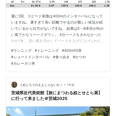
週に1回、スピード刺激は400mのインターバルになって
いますね。 暑すぎて長い距離でやるのが難しい状況が続
いているから仕方がないですね。 結果は5～8本目が向か
い風でかなりペースダウン。 4分ペースをきれなかった
のが1本。 追い風を活かしてペースを上げて上げられたと
ころあり、 まぁまぁ頑張れたのではないでしょうか。 前
#
ランニング
#
トレーニング
#
400m10本
回に引き続き、最大心拍数で最高値更新。 暑さのおかげ
#
ショートインターバル
#
食べ歩き
#
かつや
でしょうが、上がらなかったのが上がるようになったの
#
カレーカツ丼
は 練習の効果？ あとはゆっくりジョグでつないで週末に
向かいたいと思います。 今週末は再び記録的な猛暑にな
る予報。 いつまで続くんやろね。 今日のランチは かつ
やのカレーカツ丼（…
•
うめじろうのええじゃないか！
1年前
茨城県近代美術館【旅にまつわる絵とせとら展】
に行って来ました＠茨城2025