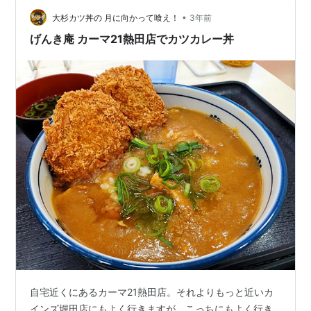
べ応えがあります。 カレー餡は予想していた優しい味で
はなく、けっこうスパイシーでカレーの味が濃いもの。
•
大杉カツ丼の 月に向かって喰え！
3年前
これはクセになる味…
げんき庵 カーマ21熱田店でカツカレー丼
自宅近くにあるカーマ21熱田店。それよりもっと近いカ
インズ堀田店にもよく行きますが、こっちにもよく行き