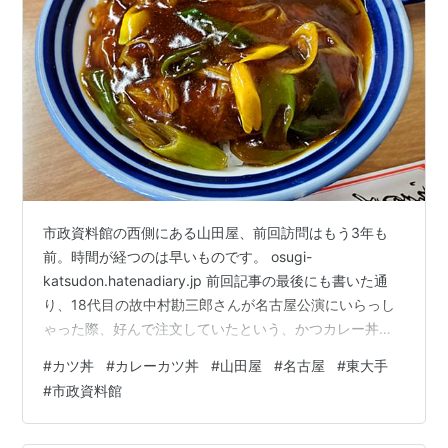
市政資料館の西側にある山田屋、前回訪問はもう3年も
前。時間が経つのは早いものです。 osugi-
katsudon.hatenadiary.jp 前回記事の最後にも書いた通
り、18代目の故中村勘三郎さんが名古屋公演にいらっし
ゃった際、好んで注文していたという、かつカレー丼を
いただきます。漬物付きでの提供。 すごくイイ匂いでヨ
#
カツ丼
#
カレーカツ丼
#
山田屋
#
名古屋
#
東大手
ダレが垂れそう。丼寄りの画。 ドロリとした濃褐色の餡
#
市政資料館
がたっぷりかけられたカツは揚げたて熱々。肉の厚みは5
～8ミリぐらいでやや薄めですが、丼を覆う面積が広く食