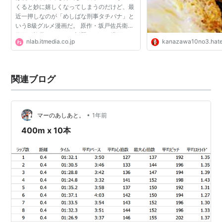
くると妙に嬉しくなってしまうのだけど、最
近一押しなのが「めしばな刑事タチバナ」と
いうB級グルメ漫画だ。 原作・坂戸佐兵衛、
作画・旅井とりによる話題のグルメ漫画。
nlab.itmedia.co.jp
kanazawa10no3.hat
「富士そば」「吉野家」「サッポロ一番」な
ど実在のメニュー・...
関連ブログ
•
マーのあしあと。
1年前
400m x 10本