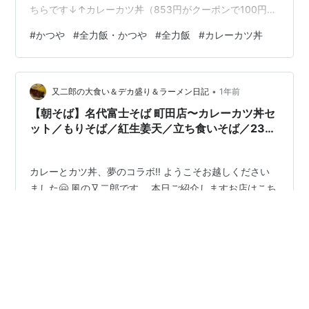
ちらです↓↑カレーカツ丼（853円がクーポンで100円引
き） ↑かつ丼の様子 半熟玉子がのっています HPでは
#
かつや
#
全力飯・かつや
#
全力飯
#
カレーカツ丼
「ひき肉とニラ、ラー油と唐辛子をトッピングした「赤
辛カツ丼」にかつやのカレーを合わせた「カレーカツ
丼」」と説明されています。 食べてみた感想ですが、カ
•
ツカレーとカレーカツ丼と何が違うんだろうと思ってい
又二郎の大食い＆デカ盛り＆ラーメン日記
1年前
ましたが全く違いました。結構辛かったです。中辛かそ
【朝そば】名代富士そば 町田店〜カレーカツ丼セ
れより少し辛いくらいかな。半熟玉子を混ぜ…
ット／もりそば／紅生姜天／立ち食いそば／23時
間営業〜