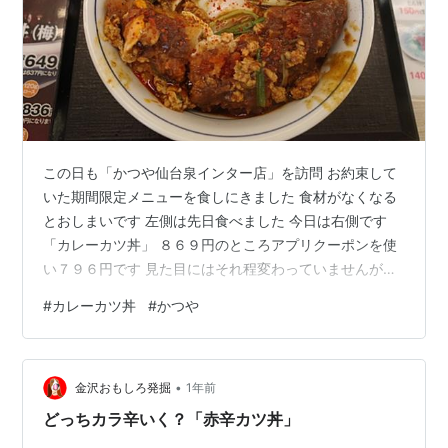
この日も「かつや仙台泉インター店」を訪問 お約束して
いた期間限定メニューを食しにきました 食材がなくなる
とおしまいです 左側は先日食べました 今日は右側です
「カレーカツ丼」 ８６９円のところアプリクーポンを使
い７９６円です 見た目にはそれ程変わっていませんがカ
レールーが載っています 真ん中にある卵は温泉卵でした
#
カレーカツ丼
#
かつや
おそらく衛生上の問題からでしょう （メニュー表では生
卵） ルーの上に唐辛子がパラパラ振りかけられていた 丼
の縁を拭いてくれるとキレイに見えるんだが(~_~;)・・・
•
結論 こっちのほうがカレーの旨みも入っていておいしか
金沢おもしろ発掘
1年前
った 辛さは同じくらい ごちそうさまでした 住所：宮城
どっちカラ辛いく？「赤辛カツ丼」
県仙台市泉区…