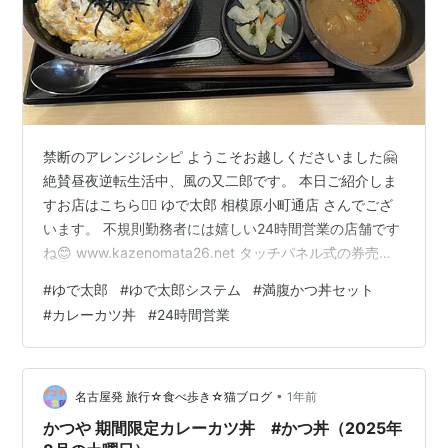
禁断のアレンジレシピ ようこそお越しくださいました🤗
絶賛昼夜逆転生活中、風の又二郎です。 本日ご紹介しま
すお店はこちら💁‍♀️ ゆで太郎 相模原小町通店 さんでござ
います。 不規則勤務者には嬉しい24時間営業の店舗です
ね😊 www.kazenomata26.net タッチパネル式の券売機
につき、メニューは過去記事や公式サイトからご確認を
#
ゆで太郎
#
ゆで太郎システム
#
満腹かつ丼セット
お願いします🙇 もつ次郎併設店ですので、当然もつ次郎
#
カレーカツ丼
#
24時間営業
メニューも選べるようになっております。 今回は前から
やってみたかったアレンジがありますので、こちらをオ
ーダー💁‍♀️ 満腹かつ丼セット（冷そば）＋そば大盛＋ご飯
大盛 全部で¥1340（通常価格）でございます。…
•
名古屋発 旅行☆食べ歩き☆猫ブログ
1年前
かつや 期間限定カレーカツ丼 #かつ丼（2025年