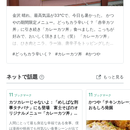
金沢 晴れ、最高気温が33℃で、今日も暑かった。 かつ
やの期間限定メニュー。どっちカラ辛いく？「赤辛カツ
丼」に引き続き「カレーカツ丼」食べました。こっちが
好みで、おいしく頂きました（笑） 「カレーカツ丼」
は、ひき肉とニラ、ラー油、唐辛子をトッピングした
「赤辛カツ丼」に、かつや特製のカレーをかけた一品で
#
どっちカラ辛いく？
#
カレーカツ丼
#
かつや
す。スパイシーな香りと、カツの旨味が組み合わさり、
食欲をそそるホットな丼メニューとなっています。
kanazawa10no3.hatenablog.com【撮影場所 かつや金沢
ネットで話題
もっと見る
新神田店：2025年08月29日 Xiaomi 15 Ultra】
11
11
ブックマーク
ブックマーク
カツカレーじゃないよ：「めしばな刑
かつや「チキンカレーカ
事タチバナ」にも登場 富士そばのオ
おもしろ発掘
リジナルメニュー「カレーカツ丼」を
食べてきた | ねとらぼ
人間にとって最も身近な幸福である食事。僕
は漫画や映画でも何気ない食事シーンが出て