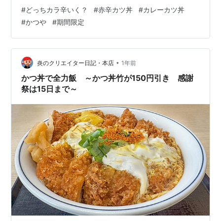
をトッピングした、旨辛いカツ丼で、汗がじんわりと出
#
どっちカラ辛いく？
#
赤辛カツ丼
#
カレーカツ丼
るようなストレートな辛さが特徴です。また、「かつ
#
かつや
#
期間限定
や」では同時に「カレーカツ丼」も発売しており、「ど
っち辛いく？」というキャッチコピーで、この2つの辛い
メニューを対決させています。【撮影場所 かつや金沢新
神田店：2025年08月18日 Xiaomi 15 Ultra】
•
炎のクリエイター日記・本店
1年前
かつ丼で全力飯 ～かつ丼竹が150円引き 感謝
祭は15日まで～