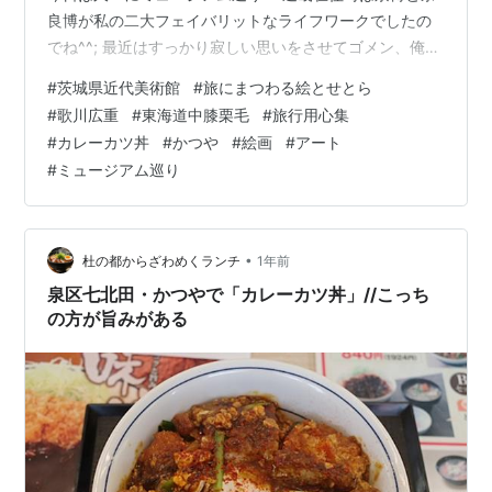
良博が私の二大フェイバリットなライフワークでしたの
でね^^; 最近はすっかり寂しい思いをさせてゴメン、俺！
笑 今回行って来たのはこちらです～
#
茨城県近代美術館
#
旅にまつわる絵とせとら
www.modernart.museum.ibk.ed.jp 茨城県近代美術館で
#
歌川広重
#
東海道中膝栗毛
#
旅行用心集
開催中の 【旅にまつわる絵とせとら】 旅にまつわる絵画
#
カレーカツ丼
#
かつや
#
絵画
#
アート
展ということで、旅も好きな私には興味深い催しでした
#
ミュージアム巡り
(^^) まあ･･単純に歌川広重が観たかった･･というのはあ
りますけどね^^; ということで、初めてやって来ました
「…
•
杜の都からざわめくランチ
1年前
泉区七北田・かつやで「カレーカツ丼」//こっち
の方が旨みがある