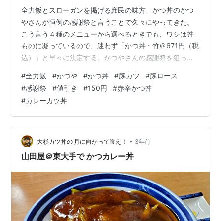
全力飯とスローガンを掲げる庶民の味方、かつ丼のかつ
やさんが恒例の感謝祭と言うことで久々にやってきた。
こう言う４種のメニューから選べるときでも、ワシは丼
ものに凝っているので、迷わず「かつ丼・竹＠671円（税
込）」と早々に決定する。かつやさんの感謝祭を狙って
戴いてきた。 いつもなら「かつ丼の梅＠649円（税
#
全力飯
#
かつや
#
かつ丼
#
豚カツ
#
豚ロース
込）」を注文するのだが、梅は豚ロース肉が80gに対し
#
感謝祭
#
値引き
#
150円
#
赤辛かつ丼
て、竹は豚ロース肉が120gとなっていて20円の差でしか
#
カレーカツ丼
ないが、それ以上の贅沢感が味わえる内容となってい
る。しかしご飯の普通盛りは、相変わらず少ないお店だ
と思うので、ご飯の増量が必要だし、グラム数の規定も
設けて頂きたいのは、パートの人によっては…
•
大杉カツ丼の 月に向かって喰え！
3年前
山田屋＠東大手で かつカレー丼