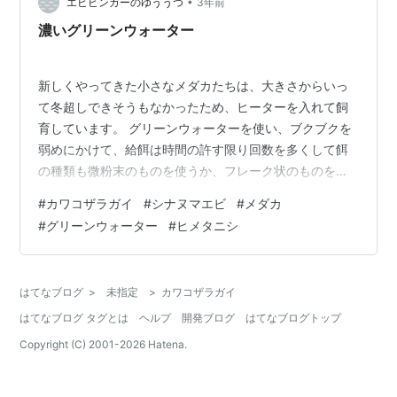
には初めて使用する場合は 基本使用料の1/3で始めるよう
•
エビビンガーのゆううつ
3年前
にと書いてあっ…
濃いグリーンウォーター
新しくやってきた小さなメダカたちは、大きさからいっ
て冬超しできそうもなかったため、ヒーターを入れて飼
育しています。 グリーンウォーターを使い、ブクブクを
弱めにかけて、給餌は時間の許す限り回数を多くして餌
の種類も微粉末のものを使うか、フレーク状のものを指
でできるだけ粉砕して与えています。 こんな風に飼育し
#
カワコザラガイ
#
シナヌマエビ
#
メダカ
ていると富栄養化するのか、グリーンウォーターが日に
#
グリーンウォーター
#
ヒメタニシ
日に緑色が濃くなってきます。 1回／週の半分水交換でも
交換前日の緑色は濃すぎる気がしていて、どうしようか
迷っていました。 そして今回、改善策としてシナヌマエ
はてなブログ
>
未指定
>
カワコザラガイ
ビ（仮）とヒメタニシを導入してみました。 導入して丸1
はてなブログ タグとは
ヘルプ
開発ブログ
はてなブログトップ
日経ちましたが、グリーンウォーターの…
Copyright (C) 2001-
2026
Hatena.