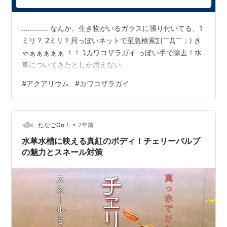
............. なんか、生き物がいるガラスに張り付いてる、1
ミリ？ 2ミリ？貝っぽいネットで至急検索∑(￣Д￣；) き
ゃぁぁぁぁぁ ！！ ⤵カワコザラガイ っぽい手で除去！水
草についてきたとしか思えない
#
アクアリウム
#
カワコザラガイ
•
たなごGo！
2年前
水草水槽に映える真紅のボディ！チェリーバルブ
の魅力とスネール対策