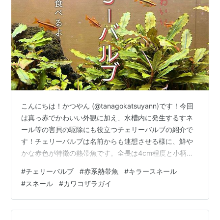
こんにちは！かつやん (@tanagokatsuyann)です！今回
は真っ赤でかわいい外観に加え、水槽内に発生するすネ
ール等の害貝の駆除にも役立つチェリーバルブの紹介で
す！チェリーバルブは名前からも連想させる様に、鮮や
かな赤色が特徴の熱帯魚です。全長は4cm程度と小柄で
水草水槽に特に映えます！綺麗なだけでなく、水槽内の
#
チェリーバルブ
#
赤系熱帯魚
#
キラースネール
スネール駆除も行ってくれる点が僕にとっては最大のメ
#
スネール
#
カワコザラガイ
リットと言えます！貝食性が高い生体は混泳が難しい生
体が多いのですが、チェリーバルブは比較的範囲が広い
のも特徴です！ チェリーバルブの特徴 チェリーバルブの