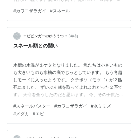
増えてしまうと完全に駆逐するのがかなり厄介です！特
#
カワコザラガイ
#
スネール
別水草に食害があったり、生体に影響を及ぼす事はあり
ませんが、カワコザラガイが繁殖した水槽は美しいとは
言えません。 この記事では『カワコザラガイ』の駆除方
•
法について解説します！ 実際僕が試して効果の実感でき
エビビンガーのゆううつ
3年前
たものや、あまり効果を感じなかったものもあるのでそ
スネール類との闘い
の辺も詳しく紹介します！ …
水槽の水温が１ケタとなりました。 魚たちは小さいもの
も大きいものも水槽の底でじっとしています。 もう冬越
しモードに入ったようです。 クチボソ（モツゴ）が２匹
死にました。 ずいぶん歳を取ってよれよれだった２匹で
す。 天命を全うしたのだと思います。 今、その子供たち
が頑張って生きてくれています。 赤シナヌマエビ（仮）
#
スネールバスター
#
カワコザラガイ
#
水ミミズ
の水槽ですが スネール退治開始しました。 退治方法です
#
メダカ
#
エビ
が スネールバスターを使いました。 スネールバスターは
白い粉末です。 10Lに1gの割合で水槽水に溶かすのが基
本仕様です。 私の場合は、初めての使用であり、説明書