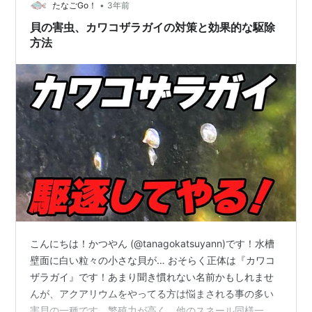
外観 ちょこっとギャラリー チェリーバルブのオスとメス
•
たなごGo！
3年前
スネール対策に最適 …
貝の害虫、カワコザラガイの対策と効果的な駆除
方法
こんにちは！かつやん (@tanagokatsuyann)です！水槽
壁面に白い粒々の小さな貝が… おそらく正体は『カワコ
ザラガイ』です！あまり聞き慣れない名前かもしれませ
んが、アクアリウムをやってる方は悩まされる事の多い
害貝の一種です。繁殖力が高く、他のスネール同様一度