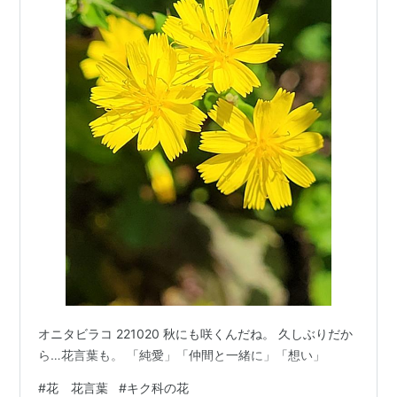
オニタビラコ 221020 秋にも咲くんだね。 久しぶりだか
ら…花言葉も。 「純愛」「仲間と一緒に」「想い」
#
花 花言葉
#
キク科の花