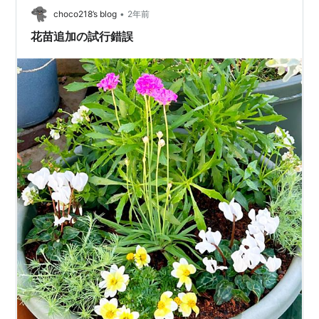
•
うわけで、ナスビタウンとか王国とか、そのあたりで目
choco218’s blog
2年前
にすることができるキクのなかまたちをご紹介します
花苗追加の試行錯誤
ね。 ポットマムさん これはポットマムと思わ…