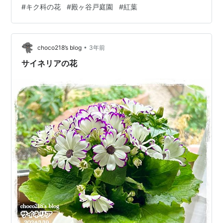
#
キク科の花
#
殿ヶ谷戸庭園
#
紅葉
先々週に続いて、殿ヶ谷戸庭園に行ってきました 穏やか
ないい天気で、絶好の紅葉日和でした 私を含め、紅葉目
当ての来園者が、沢山いました それでは、殿ヶ谷戸庭園
の紅葉の様子です 本日は以上です 最後までご覧いただき
•
choco218’s blog
3年前
ありがとうございます。
サイネリアの花