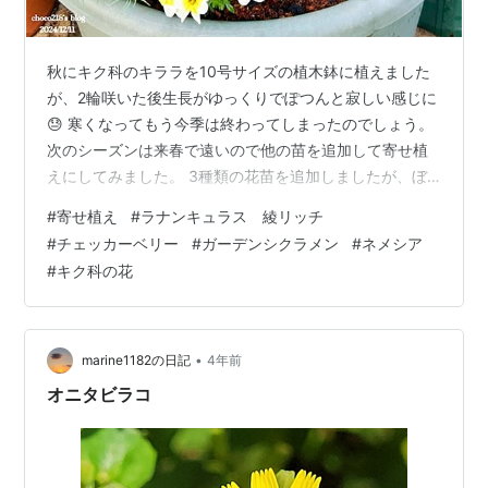
秋にキク科のキララを10号サイズの植木鉢に植えました
が、2輪咲いた後生長がゆっくりでぽつんと寂しい感じに
😓 寒くなってもう今季は終わってしまったのでしょう。
次のシーズンは来春で遠いので他の苗を追加して寄せ植
えにしてみました。 3種類の花苗を追加しましたが、ぼ
やけて映えない感じ(ｰ ｰ;) またまた追加する事に 今度は
#
寄せ植え
#
ラナンキュラス 綾リッチ
鮮やかなピンク色のアルメリアを中央に、隙間に這性の
#
チェッカーベリー
#
ガーデンシクラメン
#
ネメシア
ロータスコットンキャンディを入れてみました。 ちょっ
#
キク科の花
と詰め込み気味かもしれないけれど、今度はぼやけた感
じがましになったかな(*´꒳`*) これでいったん追加するの
はお終いにして、それぞれ大きくなったらまた考えよう
（´-`）.｡oO…
•
marine1182の日記
4年前
オニタビラコ