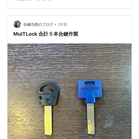
付けるパターンです。 2つ目が下記の写真の様に2種類の
鍵をキーリングに通さず一体型の状態にするパターンで
す。 今回は1つ目のパターンでお作りしています。 どち
らを選ばれたとしても、鍵として使用する上では差はあ
•
合鍵功房のブログ
2年前
りませんが、使い勝手には少し差…
MulTLock 合計５本合鍵作製