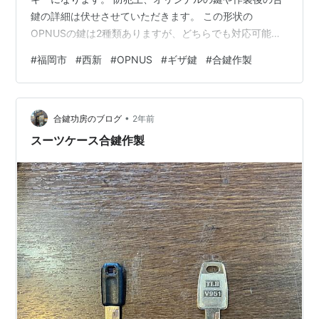
鍵の詳細は伏せさせていただきます。 この形状の
OPNUSの鍵は2種類ありますが、どちらでも対応可能で
す。 ディンプルキー以外でもこういったギザギザの形状
#
福岡市
#
西新
#
OPNUS
#
ギザ鍵
#
合鍵作製
の鍵も幅広く対応していますので、合鍵作製は是非当店
にご相談下さい。 この度は当店のご利用ありがとうござ
いました。 西新合鍵功房 福岡市早良区西新4-9-3 営業時
•
間:10時〜20時 電話番号:09071576969 instagramはこ
合鍵功房のブログ
2年前
ちら 公式LINEからのご相談も承っております。 下…
スーツケース合鍵作製