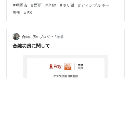
までとさせていただきます。 また、16日(土)と17日(日)
#
福岡市
#
西新
#
合鍵
#
ギザ鍵
#
ディンプルキー
が定休日の為、翌日18日(月)以降に受付した分のお渡し
#
PR
#
PS
は、来年1月中旬頃になりますのでご了承ください。 しか
し冒頭でお伝えしたように、当店ではMIWAのPRとPSキ
ーは、合鍵と純正の鍵の2通りで対応しています。 合鍵
であれば、当日お渡しが可能ですので、是非一度ご検討
•
合鍵功房のブログ
3年前
ください…
合鍵功房に関して