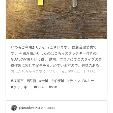
いつもご利用ありがとうございます。 西新合鍵功房で
す。 今回お預かりしたのはこちらのタッチキー付きの
GOALのV18という鍵。 以前、ブログにてこのタイプの合
鍵作製に関して記事をまとめていますので、興味のある
方はこちらからご覧ください。 また防犯上、オリジナル
の鍵や作製後の合鍵の詳細は伏せさせていただきます。
#
福岡市
#
西新
#
合鍵
#
ギザ鍵
#
ディンプルキー
今回は一体型のタイプでタッチキーの複製含め合鍵も作
#
タッチキー
#
GOAL
#
V18
製しています。 こちらの鍵は当店では作製頻度がたか
く、在庫も常に置いています。 合鍵ご希望の方は是非当
店にご相談下さい。 皆様のご来店お待ちしております。
西新合鍵功房 福岡市早良区西新4-9-3 営業時間:10時〜
•
合鍵功房のブログ
3年前