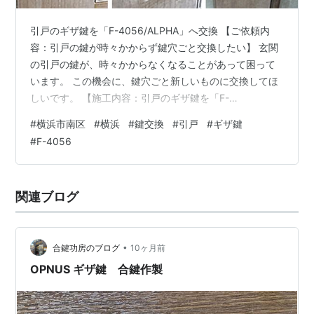
引戸のギザ鍵を「F-4056/ALPHA」へ交換 【ご依頼内
容：引戸の鍵が時々かからず鍵穴ごと交換したい】 玄関
の引戸の鍵が、時々かからなくなることがあって困って
います。 この機会に、鍵穴ごと新しいものに交換してほ
しいです。 【施工内容：引戸のギザ鍵を「F-
4056/ALPHA」へ交換】 既設は新日軽の玄関引戸で、確
#
横浜市南区
#
横浜
#
鍵交換
#
引戸
#
ギザ鍵
認すると経年劣化によりギザタイプの鍵穴の調子が悪
#
F-4056
く、また、該当の鍵穴はすでに廃盤となっています。 修
理よりも新しいものへの交換をご提案し、こちらの引戸
は鍵を縦向きに差し込むタイプだったため、同じ挿入方
関連ブログ
向に対応するALPHAのディンプルキー「F-4056」を選定
しました。 そして、取…
•
合鍵功房のブログ
10ヶ月前
OPNUS ギザ鍵 合鍵作製