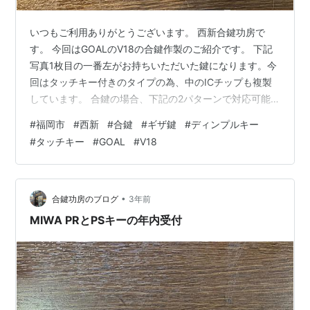
いつもご利用ありがとうございます。 西新合鍵功房で
す。 今回はGOALのV18の合鍵作製のご紹介です。 下記
写真1枚目の一番左がお持ちいただいた鍵になります。今
回はタッチキー付きのタイプの為、中のICチップも複製
しています。 合鍵の場合、下記の2パターンで対応可能
です。 *セパレートタイプ *一体型タイプ 純正の鍵を取
#
福岡市
#
西新
#
合鍵
#
ギザ鍵
#
ディンプルキー
り寄せることも出来ますが、メーカー発注の為納期を約1
#
タッチキー
#
GOAL
#
V18
か月程いただいております。 お急ぎの場合、合鍵であれ
ば当店で作製出来ますので当日お渡しが可能です。 こち
らの鍵は当店ではかなり作製頻度が高く、在庫は常にあ
りますので、合鍵ご希望の方は是非当店にご相談下さ
•
合鍵功房のブログ
3年前
い。 西新合鍵功房 福岡市…
MIWA PRとPSキーの年内受付