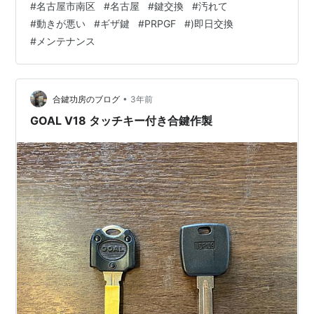
#
名古屋市南区
#
名古屋
#
鍵交換
#
汚れて
と、かなり汚れがあり動きが悪い状況です。 また、最近
#
動きが悪い
#
ギザ鍵
#
PRPGF
#
)即日交換
の主流はディンプルキーなので、「メンテナンス込み
#
メンテナンス
で、ディンプルキーに交換するのも良いかも知れないで
すね」と、伝えました。 すると、お客様も安心して生活
したいとの事でご成約となり、部品の確認に入ります。
ディンプルキーで設置可能な部品はあっ…
•
合鍵功房のブログ
3年前
GOAL V18 タッチキー付き合鍵作製