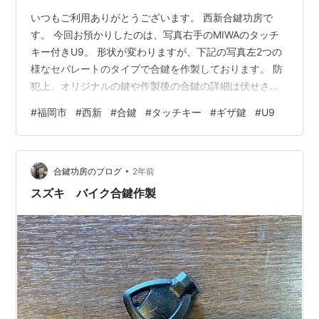
いつもご利用ありがとうございます。 西新合鍵功房で
す。 今回お預かりしたのは、写真右手のMIWAのタッチ
キー付きU9。 形状が変わりますが、下記の写真左2つの
様なセパレートのタイプで合鍵を作製しております。 防
犯上、オリジナルの鍵や作製後の合鍵の詳細は伏せさせ
ていただきます。 この度は当店のご利用ありがとうござ
#
福岡市
#
西新
#
合鍵
#
タッチキー
#
ギザ鍵
#
U9
いました。 西新合鍵功房 福岡市早良区西新4-9-3 営業時
間:10時〜20時 電話番号:09071576969 instagramはこ
ちら 公式LINEからのご相談も承っております。 下記のリ
•
ンクからご登録いただけますので是非ご活用下さい。
合鍵功房のブログ
2年前
スズキ バイク合鍵作製