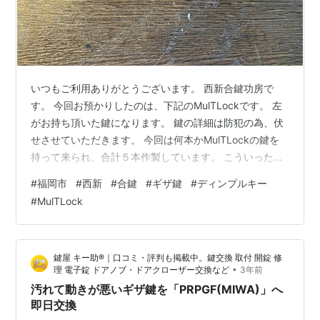
いつもご利用ありがとうございます。 西新合鍵功房で
す。 今回お預かりしたのは、下記のMulTLockです。 左
がお持ち頂いた鍵になります。 鍵の詳細は防犯の為、伏
せさせていただきます。 今回は何本かMulTLockの鍵を
持って来られ、合計５本作製しています。 こういった鍵
も基本的に当日お渡し可能です。 MulTLockの合鍵でお
#
福岡市
#
西新
#
合鍵
#
ギザ鍵
#
ディンプルキー
困りであれば、是非当店にご相談下さい。 西新合鍵功房
#
MulTLock
福岡市早良区西新4-9-3 営業時間:10時〜20時 電話番
号:09071576969 instagramはこちら 公式LINEからのご
相談も承っております。 下記のリンクからご登録いただ
鍵屋 キー助®｜口コミ・評判も掲載中。鍵交換 取付 開錠 修
けますので是非ご活用下さい。
•
理 電子錠 ドアノブ・ドアクローザー交換など
3年前
汚れて動きが悪いギザ鍵を「PRPGF(MIWA)」へ
即日交換