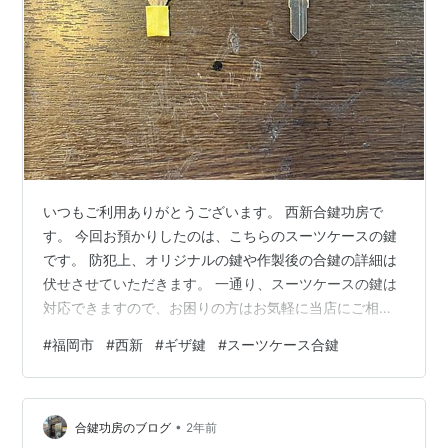
いつもご利用ありがとうございます。 西新合鍵功房で
す。 今回お預かりしたのは、こちらのスーツケースの鍵
です。 防犯上、オリジナルの鍵や作製後の合鍵の詳細は
伏せさせていただきます。 一通り、スーツケースの鍵は
対応できますので、お困りの方はお気軽に当店にご相談
下さい。 この度は当店のご利用ありがとうございまし
#
福岡市
#
西新
#
ギザ鍵
#
スーツケース合鍵
た。 西新合鍵功房 福岡市早良区西新4-9-3 営業時間:10
時〜20時 電話番号:09071576969 instagramはこちら 公
式LINEからのご相談も承っております。 下記のリンクか
•
らご登録いただけますので是非ご活用下さい。
合鍵功房のブログ
2年前