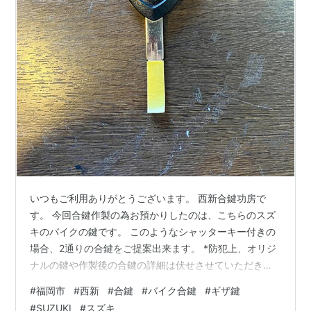
いつもご利用ありがとうございます。 西新合鍵功房で
す。 今回合鍵作製の為お預かりしたのは、こちらのスズ
キのバイクの鍵です。 このようなシャッターキー付きの
場合、2通りの合鍵をご提案出来ます。 *防犯上、オリジ
ナルの鍵や作製後の合鍵の詳細は伏せさせていただきま
す。 まず1つ目が下記の写真の様にキーリングにシャッタ
#
福岡市
#
西新
#
合鍵
#
バイク合鍵
#
ギザ鍵
ーキーとエンジンをかけるための鍵をセパレートで取り
#
SUZUKI
#
スズキ