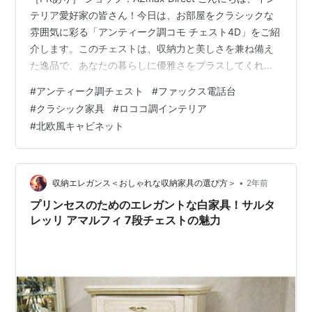
テリア愛好家の皆さん！今日は、お部屋をクラシックな
雰囲気に彩る「アンティーク調コモ チェスト4D」をご紹
介します。このチェストは、収納力と美しさを兼ね備え
た逸品で、あなたの暮らしに優雅さをプラスしてくれま
す。 まず、このチェストのデザインに注目してくださ
#
アンティーク調チェスト
#
ファックス電話台
い。クラシックなブラウンの色合いと、ロココ調の繊細
#
クラシック家具
#
ロココ調インテリア
な装飾が施された外観は、まるで北欧のアンティーク家
#
北欧風キャビネット
具のようです。どの角度から見ても美しく、インテリア
のアクセントとして最適です。 このチェストは、ファッ
クス電話台やサイドチェストとしても活躍します。木製
のしっかりとした作りで、耐久…
•
収納エレガンス＜おしゃれな収納家具の選び方＞
2年前
プリンセスのためのエレガントな白家具！サルタ
レッリ アマルフィ 7段チェストの魅力