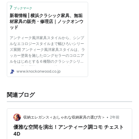
7
ブックマーク
新着情報 | 横浜クラシック家具、無垢
材家具の販売・修理店｜ノックオンウ
ッド
アンティーク風洋家具スタイルから、シンプ
ルなエコロジースタイルまで幅ひろいシリー
ズ展開 アンティーク風洋家具スタイルは、ラ
ッカー塗装を施したロングセラーのコロニア
ルをはじめとする６種類のクラシックシリー
ズと、天然原料のオイルで塗りあげたエコロ
www.knockonwood.co.jp
ジカルなナチュラルシリーズとして３種類、
さらには2013年よ...
関連ブログ
•
収納エレガンス＜おしゃれな収納家具の選び方＞
2年前
優雅な空間を演出！アンティーク調コモ チェスト
4D