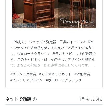
［PRあり］ ショップ：測定器・工具のイーデンキ 家の
インテリアに古典的な魅力を加えたいと思っている方に
は、ヴェローナクラシック ガラスキャビネットが最適で
す。このキャビネットは、その美しいデザインと機能性
で、あなたの部屋を一段と豪華に演出してくれます。 ヴ
ェローナクラシックは、その名の通り、クラシックな雰
#
クラシック家具
#
ガラスキャビネット
#
収納家具
囲気を持っています。古典的な彫刻が施された扉や、高
#
インテリアデザイン
#
ヴェローナクラシック
品質なガラスで作られた繊細なパネルが特徴です。この
キャビネットは、あなたのコレクションやお気に入りの
アイテムを美しく飾るのに最適です。また、内部の調整
ネットで話題
もっと見る
可能な棚板が収納の柔軟性を提供します。 この商品は、
リビングルームやダイニングルーム、または…