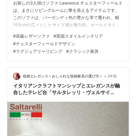
お探しの3人掛けソファ Lawrence チェスターフィールド
は、まさにリビングルームに華を添えるアイテムです。
このソファは、バーガンディ色の豊かな革で覆われ、幅
193cmの広々としたサイズ感が魅力的。オールドタイム
ス Old Timesの品質は、その英国製の伝統と職人の手作
#
高級レザーソファ
#
英国スタイルインテリア
業による細部へのこだわりからも明らかです。 クラブチ
#
チェスターフィールドデザイン
ェアとしても使用できるこのソファは、本革の質感が生
#
ラグジュアリーリビング
#
クラシック家具
み出す高級感がありながら、どんなインテリアにも溶け
込むデザイン。牛革を使用しているため耐久性にも優
れ、長年にわたってご愛用いただけます。また、
Chesterfield…
•
収納エレガンス＜おしゃれな収納家具の選び方＞
2年前
イタリアンクラフトマンシップとエレガンスが融
合したテレビ台「サルタレッリ・ヴェルサイ
ユ」：上質な空間演出と美しいデザインをご提案