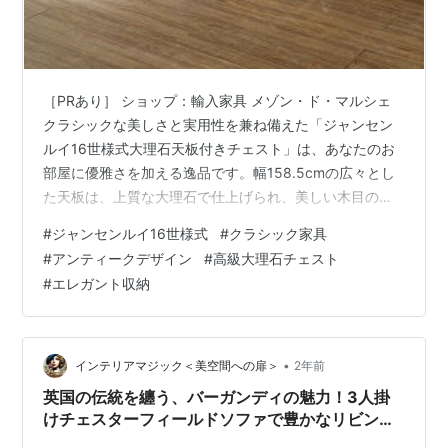
［PRあり］ ショップ：輸入家具 メゾン・ド・マルシェ
クラシックな美しさと実用性を兼ね備えた「ジャンセン
ルイ16世様式大理石天板付きチェスト」は、あなたのお
部屋に優雅さを加える逸品です。幅158.5cmの広々とし
た天板は、上質な大理石で仕上げられ、美しい木目のフ
レームに囲まれています。7つの引き出しは、真鍮のロゼ
#
ジャンセンルイ16世様式
#
クラシック家具
ット金具で飾られ、クラシックな雰囲気を演出しながら
#
アンティークデザイン
#
高級大理石チェスト
も、現代の生活に必要な収納力を提供します。 このチェ
#
エレガント収納
ストは、インドネシアで丁寧に作られたJANSENブラン
ドの製品で、クラシックでありながらも、現代の家具と
しての機能性を失わないデザインが特徴です。アンティ
ークスタイルがお好きな方に…
•
インテリアマジック＜美空間への扉＞
2年前
英国の伝統を纏う、バーガンディの魅力！3人掛
けチェスターフィールドソファで豊かなリビング
空間を