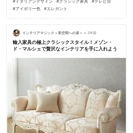
#
イタリアンデザイン
#
クラシック家具
#
テレビ台
かな光をもたらします。ヴェルサイユ様式のデザイン
#
アイボリー色
#
エレガント
は、イタリアの伝統的なエレガンスを体現しており、家
具の品質と美しさにこだわる方々に喜ばれることでしょ
う。 このテレビ台は、機能性と美しさの両方を備えてい
ます。上部の棚は、DVDプレーヤーやゲーム機などのメ
•
インテリアマジック＜美空間への扉＞
2年前
ディア機器を収納するのに最適であり、中央…
輸入家具の極上クラシックスタイル！メゾン・
ド・マルシェで贅沢なインテリアを手に入れよう