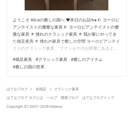
ようこそ Aliceの癒しの国へ ❤本日のお話☕♠ ☪️ ヨーロピ
アンテイストの優雅な家具 ☪️ ヨーロピアンテイストの優
雅な家具 ⚜️ 憧れのクラシック家具 ⚜️ 我が家にやってき
た猫足家具 ⚜️ 憧れの家具で癒しの空間 ヨーロピアンテイ
ストのクラシック家具。 プリンセスのお部屋にあるよう
な猫足家具は小さいころからの憬れです✨ そして、わた
#
猫足家具
#
クラシック家具
#
癒しのアイテム
くしの家にもその憧れの家具がやってきた扉の世界へ、
#
癒しの国の世界
ご案内させていただきます🧚 ⚜️ 憧れのクラシック家具 プ
リンセスのような部屋で過ごすのは、わたくしの憬れで
ございます🤗 そんな素敵なクラシック家具を取り扱って
はてなブログ
>
未指定
>
クラシック家具
いるお店。 『メゾン・ド・マルシェ』 こちらの…
はてなブログ タグとは
ヘルプ
開発ブログ
はてなブログトップ
Copyright (C) 2001-
2026
Hatena.