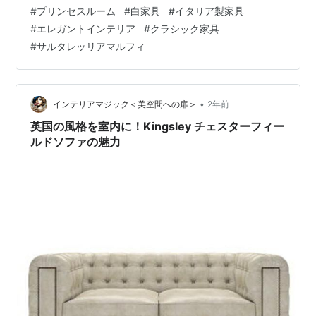
徴です。幅78cmというコンパクトなサイズながら、7段
#
プリンセスルーム
#
白家具
#
イタリア製家具
の引き出しは収納力も抜群。プリンセスルームや姫系イ
#
エレガントインテリア
#
クラシック家具
ンテリアにぴったりです。 このチェストは、サルタレッ
#
サルタレッリアマルフィ
リのクラフトマンシップと高品質な素材で作られてお
り、耐久性にも優れています。アンティーク家具の魅力
とモダンなデザインが融合したアイテムで、お部屋にエ
レガントな雰囲気をプラスします。白家具…
•
インテリアマジック＜美空間への扉＞
2年前
英国の風格を室内に！Kingsley チェスターフィー
ルドソファの魅力