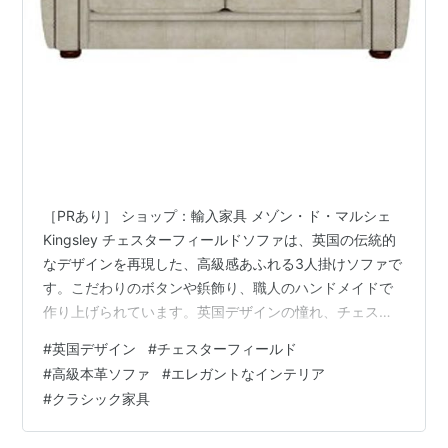
［PRあり］ ショップ：輸入家具 メゾン・ド・マルシェ
Kingsley チェスターフィールドソファは、英国の伝統的
なデザインを再現した、高級感あふれる3人掛けソファで
す。こだわりのボタンや鋲飾り、職人のハンドメイドで
作り上げられています。英国デザインの憧れ、チェスタ
ーフィールドソファは、本物志向の方にも納得の本格仕
#
英国デザイン
#
チェスターフィールド
様。極上の座り心地と美しいデザインで、ワンランク上
#
高級本革ソファ
#
エレガントなインテリア
の空間を演出します。エトナクリームの色合いは、やわ
#
クラシック家具
らかな雰囲気を醸し出し、部屋に温かみをもたらしま
す。 このソファは、使い込むことで革がやわらかく育