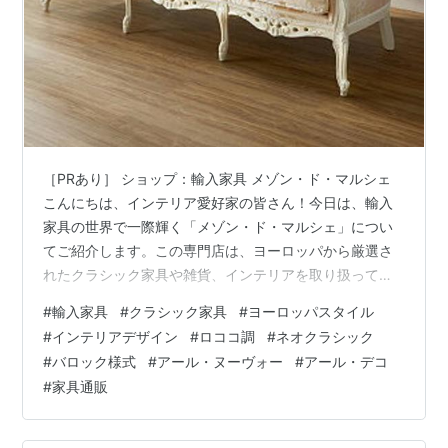
［PRあり］ ショップ：輸入家具 メゾン・ド・マルシェ
こんにちは、インテリア愛好家の皆さん！今日は、輸入
家具の世界で一際輝く「メゾン・ド・マルシェ」につい
てご紹介します。この専門店は、ヨーロッパから厳選さ
れたクラシック家具や雑貨、インテリアを取り扱ってお
り、日本有数の品揃えと広さでお買い物を楽しんでいた
#
輸入家具
#
クラシック家具
#
ヨーロッパスタイル
だけます。 魅惑のロココ調家具で贅沢なインテリアを彩
#
インテリアデザイン
#
ロココ調
#
ネオクラシック
ろう メゾン・ド・マルシェでは、ロココ調家具が特に人
#
バロック様式
#
アール・ヌーヴォー
#
アール・デコ
気です。華やかでエレガントなデザインは、贅沢なイン
#
家具通販
テリアを演出するのにぴったり。クラシックな雰囲気を
愛する方々にはたまらない選択肢です。 ネオクラシシズ
ムの美と調和を感じる ネオクラシックや…