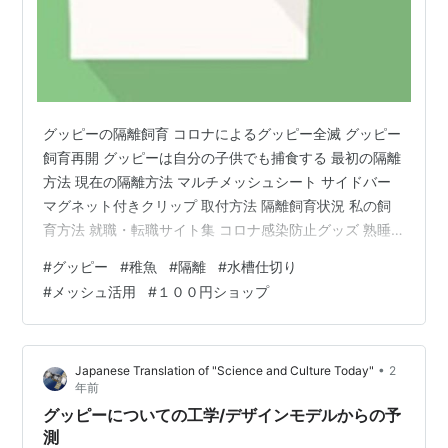
グッピーの隔離飼育 コロナによるグッピー全滅 グッピー
飼育再開 グッピーは自分の子供でも捕食する 最初の隔離
方法 現在の隔離方法 マルチメッシュシート サイドバー
マグネット付きクリップ 取付方法 隔離飼育状況 私の飼
育方法 就職・転職サイト集 コロナ感染防止グッズ 熟睡
グッズ スキンケアグッズ 二宮金次郎 グッピーの隔離飼
#
グッピー
#
稚魚
#
隔離
#
水槽仕切り
育 私はもう何年も前からグッピーを飼育しています。 こ
#
メッシュ活用
#
１００円ショップ
れまで色々なことがありました。 コロナによるグッピー
全滅 私は２０２２年１０月１１日にコロナと診断されて
１７日まで自宅療養していました。 その頃から水槽のグ
•
Japanese Translation of "Science and Culture Today"
2
ッピーがどんどん減少していき、ついには全滅してしま
年前
いました。 後…
グッピーについての工学/デザインモデルからの予
測