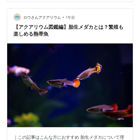
はそこそこ手間のかかる作業。 普段は1週間に1回フィル
ター洗浄、水を1/3交換して、水槽内を洗って等々 してい
•
たのだけど、術後は出来なかった・・・ ので、去年は１
ロウさんアクアリウム
1年前
か月弱に１回という超手抜き清掃をしばらくしていた
【アクアリウム図鑑編】胎生メダカとは？繁殖も
(苦…
楽しめる熱帯魚
｜この記事はこんな方におすすめ 胎生メダカについて理