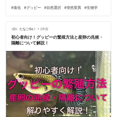
の多様性と個体群構造に気づき、記録しました (ハスキン
#
進化
#
グッピー
#
自然選択
#
突然変異
#
生物学
ズ他、1961)。
•
たなごGo！
2年前
初心者向け！グッピーの繁殖方法と産卵の兆候・
隔離について解説！