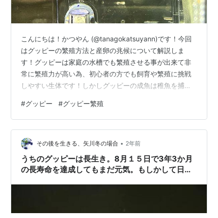
こんにちは！かつやん (@tanagokatsuyann)です！今回
はグッピーの繁殖方法と産卵の兆候について解説しま
す！グッピーは家庭の水槽でも繁殖させる事が出来て非
常に繁殖力が高い為、初心者の方でも飼育や繁殖に挑戦
しやすい生体です！しかしグッピーの成魚は稚魚を捕食
してしまう為、上手に繁殖させるには産仔前に母個体を
#
グッピー
#
グッピー繁殖
水槽から産卵ケースに隔離したり、稚魚が産まれた後は
速やかに母個体を取り出すなど、人の手で介入する必要
があります。僕はかれこれ数多くの生体の繁殖をしてお
•
りますがグッピーは正しい繁殖方法やコツさえ抑えれば
その後を生きる、矢川冬の場合
2年前
比較的簡単に増やす事が出来ます。この記事ではグッピ
うちのグッピーは長生き。8月１５日で3年3か月
ービギナー向けに上手に繁殖をするコ…
の長寿命を達成してもまだ元気。もしかして日本
一？