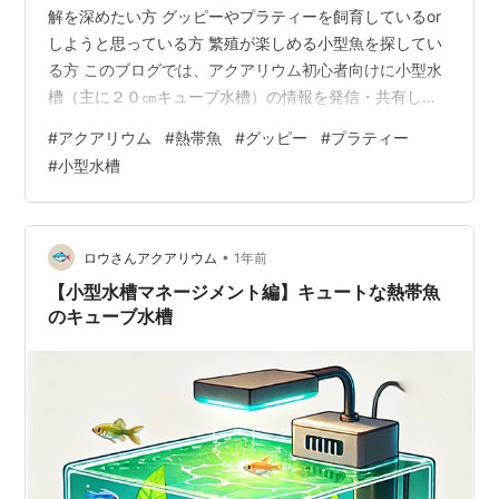
解を深めたい方 グッピーやプラティーを飼育しているor
しようと思っている方 繁殖が楽しめる小型魚を探してい
る方 このブログでは、アクアリウム初心者向けに小型水
槽（主に２０㎝キューブ水槽）の情報を発信・共有して
います。 1. 胎生メダカとは？ 2. 胎生メダカの種類 3. 胎
#
アクアリウム
#
熱帯魚
#
グッピー
#
プラティー
生メダカの飼育について 【水温の管理】 【サイズ】
#
小型水槽
【水質】 【繁殖】 ｜まとめ 前回の記事ではキュートな
熱帯魚としてグッピーとプラティーの水槽の作り方を紹
介しました。今回はその2種の仲間である「胎生メダカ」
について詳しく解説していきます。 ⇩ 前回記事はこちら
•
ロウさんアクアリウム
1年前
lousa…
【小型水槽マネージメント編】キュートな熱帯魚
のキューブ水槽