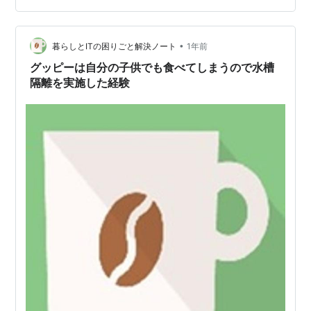
【ヒーター】 【ライト】 【エアレーション】 4. 生体
【飼育数】 【繁殖について】 【ミナミヌマエビ】 5. 水
•
草・底砂・レイアウト 【水草】 【底砂】 【レイアウ
暮らしとITの困りごと解決ノート
1年前
ト】 6. その他揃えるもの・水槽立ち上げ手順 7.…
グッピーは自分の子供でも食べてしまうので水槽
隔離を実施した経験