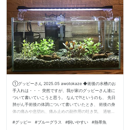
①グッピーさん 2025.05 awotokaze ◆術後の水槽のお
手入れは・・・ 突然ですが、我が家のグッピーさん達に
ついて書いていこうと思う。 なんで?!というのも、 先日
肺がん手術後の体調について書いていたとき、 術後の身
体の痛みや息切れ、痛み止めの副作用の吐き気、 過敏に
なっていた為の咳に苦しんでた時は、 水槽のお世話が手
#
グッピー
#
ブルーグラス
#
飼いやすい
#
熱帯魚
抜きになってたなぁ～なんて思って。 60㎝の水槽の清掃