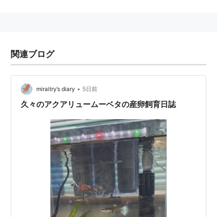
と呼ばれる突起状の生殖器官に変化する
メスは生後3週間くらいから、尻ビレに近い下腹部が
透明になりお腹の中が見える（色は、黒かったり、
黄色かったりとメスによる）
関連ブログ
オスもメスも背ビレや青ビレの色や形が様々で、特
にオスのバリエーションは多種多様
•
miraitry’s diary
5日前
生態的な特徴
久々のアクアリュームーベタの産卵飼育日誌
卵胎生（卵を体内で育成させて仔魚を産む繁殖形
態）
一回の交配で、概ね2回から3回、3週間から4週間間
隔で産仔する
繁殖力が強く、一回の産仔で2-120匹程度の仔魚を産
む
生息する水温は15度から35度程度といわれている
淡水から汽水（海水の混じった水）域にかけて分布