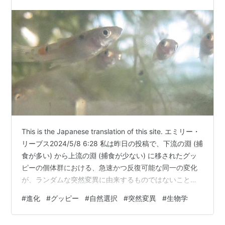
This is the Japanese translation of this site. エミリー・
リーブス2024/5/8 6:28 私は昨日の投稿で、下流の淵 (捕
食が多い) から上流の淵 (捕食が少ない) に移されたグッ
ピーの個体群における、急速かつ反復可能な同一の変化
が、ランダムな突然変異に由来するものではないことを
述べました。このことが示唆するのは、グッピーの実験
#
進化
#
グッピー
#
自然選択
#
突然変異
#
生物学
はダーウィン的マクロ進化の例ではないということであ
る、と強調しました。