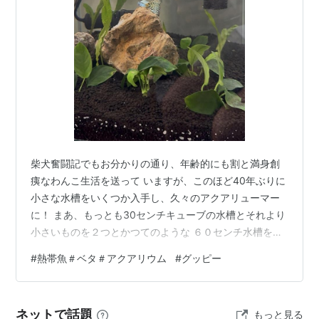
する
分布
原産地は南米北部の小アンチル諸島。
19世紀半ばにヨーロッパに紹介されてからは、観賞用に
飼育されていたものが逃げ出したり、蚊を駆除させるた
めに放流されたりしたため、今では中南米や東南アジア
など熱帯・亜熱帯圏の各地で野生化している。
柴犬奮闘記でもお分かりの通り、年齢的にも割と満身創
日本でも同様のことが起こっており、温泉地や沖縄など
痍なわんこ生活を送って いますが、このほど40年ぶりに
で野生化したグッピーを見ることができる。
小さな水槽をいくつか入手し、久々のアクアリューマー
に！ まあ、もっとも30センチキューブの水槽とそれより
グッピーの学名
小さいものを２つとかつてのような ６０センチ水槽を何
今は
Poecilia reticulata
で統一されているが、見解の違
台もというような規模ではありません。 グッピー水槽 も
#
熱帯魚＃ベタ＃アクアリウム
#
グッピー
いからか
Lebistes poeciloides
、
Girerdinus
う一つの小さな水槽にベタという初めての魚を飼育して
います。そしたら、 ベタ 息子が父の日（彼も小さな水槽
reticulatus
、
Lebistes leticulatus
と3種類つけられてい
を持っていて、巻き込む感じ？）にメスのベタをプレゼ
たこともある。
ネットで話題
もっと見る
ントされ、ならばということで産卵させてみようという