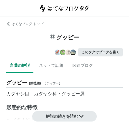
はてなブログ トップ
グッピー
このタグでブログを書く
言葉の解説
ネットで話題
関連ブログ
グッピー
(
動植物
)
【
ぐっぴー
】
カダヤシ目 カダヤシ科・グッピー属
形態的な特徴
解説の続きを読む
メダカやカダヤシに似ている
オスは生後3週間くらいから、尻ビレがゴノポジウム