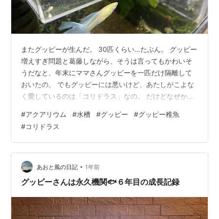
またグッピーが生んだ。 30匹くらい…たぶん。 グッピー
増えすぎ問題と葛藤しながら、そうは言ってもかわいそ
うだなと、年末にママさんグッピーを一匹だけ隔離して
おいたの。 でもグッピーには悪いけど、あたしがこよな
く愛しているのは「コリドラス」なの。 だけどなぜか昨
年あたりから、ほとんど産卵しなくなっちゃった。 今年
#
アクアリウム
#
水槽
#
グッピー
#
グッピー稚魚
はなんとかコリドラスを増やしたいな。 水質や水温の変
#
コリドラス
化を意識しないとかな。 でも前は、そんなことしなくて
も生んでたのにな。 他の写真や詳しいお話は【えんちゃ
ぼブログ（WP）】でまとめています。よかったら見に来
てね。 他の写真や詳しいお話はこちら ランキング参加中
•
あおと風の日記
1年前
アクアリウム
グッピーさんは永久機関🐟６年目の成長記録