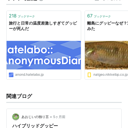
今のグッピーという名は、発見者の一人であるイギリス
ことで、しばらくミニ水槽に１匹づつ入れ 隣同士でお見
のレクメア・グッピーの名前に由来しています。
合いをし、意気投合しそうなら混…
218
67
ブックマーク
ブックマーク
旅行と日常の温度差激しすぎてグッピ
離島にグッピーなぜ？
参考
ーが死んだ
みた
グッピーの飼い方・育て方 人気グッピーの繁殖法を楽
しむ（成美堂出版）
山田洋監修 小林真一著
関連語
リスト::動物
リスト::魚類
愛玩動物
anond.hatelabo.jp
natgeo.nikkeibp.co.jp
関連ブログ
•
あおじいの独り言
5ヶ月前
ハイブリッドグッピー