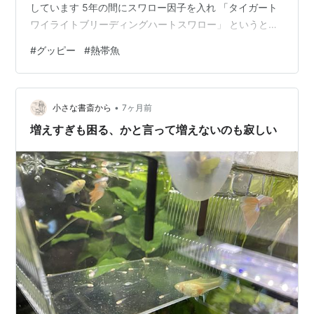
しています 5年の間にスワロー因子を入れ 「タイガート
ワイライトブリーディングハートスワロー」 というとて
も長い名前のグッピーになりましたw 次の掛け合わせに
#
グッピー
#
熱帯魚
今挑戦中 タイガートワイライトブリーディングハートス
ワローに ヤフオクで購入した「ガラスのブルーグラス」
を掛け合わせる このグッピーはおそらく一般的なガラス
•
のグラスではなく アイボリーで赤色を抑制したブルーグ
小さな書斎から
7ヶ月前
ラスだと思われる ではそのF2を見て行きましょう デルタ
増えすぎも困る、かと言って増えないのも寂しい
テール♂とラウン…