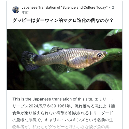
•
Japanese Translation of "Science and Culture Today"
2
年前
グッピーはダーウィン的マクロ進化の例なのか？
This is the Japanese translation of this site. エミリー・
リーブス2024/5/7 6:39 1961年、流れ落ちる滝により捕
食魚が乗り越えられない障壁が創成されるトリニダード
の急峻な渓流で、キャリル・ハスキンズという名前の生
物学者が、私たちがグッピーと呼ぶ小さな淡水魚の集団