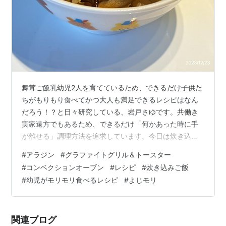
舞茸ご飯乳幼児2人を育てているため、できるだけ子供た
ちがもりもり食べてかつ大人も満足できるレシピはなん
だろう！？と日々研究している、岩戸さゆです。共働き
実家遠方でもあるため、できるだけ「何かあった時に手
が離せる」調理方法を追求しています。今日は炊き込み
ご飯！ 炊飯器や鍋ではなく、オーブンで炊き込みご飯を
#
アラジン
#
グラファイトグリル＆トースター
作ります。幼児がモリモリ食べる「舞茸ご飯」のレシピ
#
コンベクションオーブン
#
レシピ
#
炊き込みご飯
材料（大人２人、乳幼児２人分） 米 2合 舞茸 170g 油揚
#
幼児がモリモリ食べるレシピ
#
よじモリ
げ 1枚 ●水 300g ●薄口醤油 10g ●めんつゆ（3倍濃
縮） 15g ※幼児向けのため薄味です。 調理手順 洗米し、
30分以上浸漬する ●を合わせておく 舞茸を細かくほぐし
関連ブログ
て…