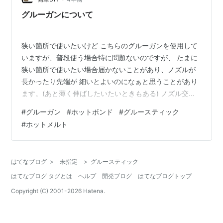
グルーガンについて
狭い箇所で使いたいけど こちらのグルーガンを使用して
いますが、普段使う場合特に問題ないのですが、 たまに
狭い箇所で使いたい場合届かないことがあり、ノズルが
長かったり先端が 細いとよいのになぁと思うことがあり
ます。(あと薄く伸ばしたいたいときもある) ノズル交換
できるグルーガンがある？ ノズルが長かったり、先端が
#
グルーガン
#
ホットボンド
#
グルースティック
細いものに変えられたらよいのにということで、調べて
#
ホットメルト
たところ、ノズル交換ができるタイプのものがあるよう
です。 別売りのノズルセットが使用できると思われるグ
ルーガン 幅広タイプのノズルがセットになった商品 グル
はてなブログ
>
未指定
>
グルースティック
ースティックの直径について グルースティックの直径
はてなブログ タグとは
ヘルプ
開発ブログ
はてなブログトップ
は、7mmのものと11mmのもの…
Copyright (C) 2001-
2026
Hatena.