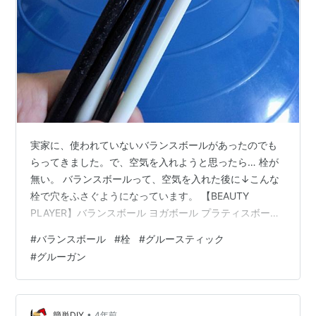
実家に、使われていないバランスボールがあったのでも
らってきました。で、空気を入れようと思ったら… 栓が
無い。 バランスボールって、空気を入れた後に↓こんな
栓で穴をふさぐようになっています。 【BEAUTY
PLAYER】バランスボール ヨガボール プラティスボール
プラグ クリップ セット 空気入れ 栓*4枚 栓抜き*2枚 6点
#
バランスボール
#
栓
#
グルースティック
セット BEAUTY PLAYER Amazon わざわざ買うのもな
#
グルーガン
ぁ。2個も3個も要らないしなぁ。 何か代用できるものが
ないかと考えて思いついたのが、これ。 グルーガンの芯
(グルースティック)。 太さはちょうどいいし、なんだか
滑りにいし。短く切って穴をふさいだら、空気…
•
簡単DIY
4年前