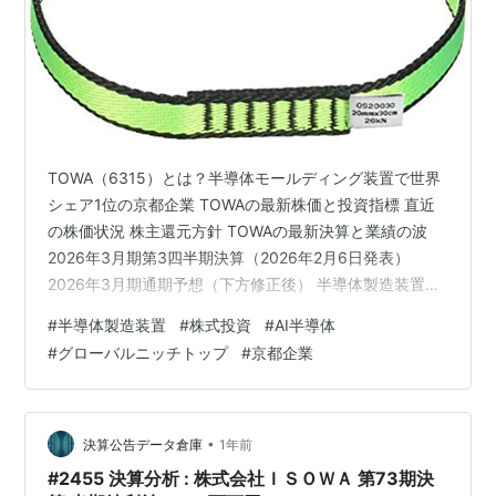
TOWA（6315）とは？半導体モールディング装置で世界
シェア1位の京都企業 TOWAの最新株価と投資指標 直近
の株価状況 株主還元方針 TOWAの最新決算と業績の波
2026年3月期第3四半期決算（2026年2月6日発表）
2026年3月期通期予想（下方修正後） 半導体製造装置業
界におけるTOWAの位置づけ 業界内での立ち位置 競合他
#
半導体製造装置
#
株式投資
#
AI半導体
社比較（時価総額順・半導体製造装置メーカー） TOWA
#
グローバルニッチトップ
#
京都企業
への投資シナリオ 短期シナリオ（3〜6ヶ月） 中期シナ
リオ（6ヶ月〜1年） 長期シナリオ（1年〜3年） 割安と
考えられる株価水準 TOWAはどんな投資家に向いている
か 向いている投資スタイル 向いていない可能…
•
決算公告データ倉庫
1年前
#2455 決算分析 : 株式会社ＩＳＯＷＡ 第73期決