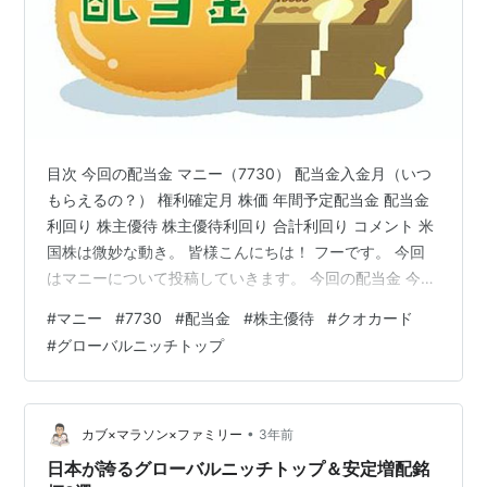
目次 今回の配当金 マニー（7730） 配当金入金月（いつ
もらえるの？） 権利確定月 株価 年間予定配当金 配当金
利回り 株主優待 株主優待利回り 合計利回り コメント 米
国株は微妙な動き。 皆様こんにちは！ フーです。 今回
はマニーについて投稿していきます。 今回の配当金 今回
の配当金は21円×100株＝2,100円。 私は現在特定口座で
#
マニー
#
7730
#
配当金
#
株主優待
#
クオカード
保有をしております。 税引き後の入金金額は1,674円とな
#
グローバルニッチトップ
りました。 マニー（7730） マニーの紹介をしていきた
いと思います。 配当金入金月（いつもらえるの？） 5月
と11月 権利確定月 8月 株価 2,269円（単元株100株） 年
間予定配当金 39円 …
•
カブ×マラソン×ファミリー
3年前
日本が誇るグローバルニッチトップ＆安定増配銘