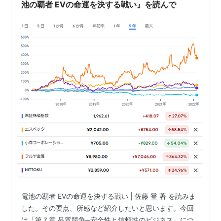
池の覇者 EVの命運を決する戦い』を読んで
電池の覇者 EVの命運を決する戦い | 佐藤 登 著 を読みま
した。その要点、所感など紹介したいと思います。今回
は「第７章 品質競争─安全性と信頼性のビジネス」につ