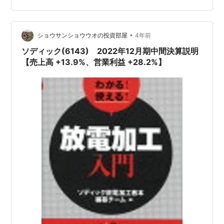
二太郎：6歳と4歳） ✅ 趣味：ランニング（フルマラソン
28回完走） ✅ 本業：医療従事者 ✅ 座右の銘：良心に恥
じぬことが確かな報酬 今回の記事の結論です。 💡グ…
•
ショウサンショウウオの投資部屋
4年前
ソディック(6143) 2022年12月期中間決算説明
【売上高 +13.9%、営業利益 +28.2%】