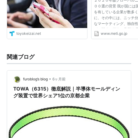
２０２０年版グローバル
００選の背景 我が国には
を有している企業が数多
に、その中には、ニッチ
なマーケティング、独自
ビス開発、厳格な品質管
toyokeizai.net
www.meti.go.jp
を行い、グローバル市場
築いている企業がい...
関連ブログ
•
furoblog’s blog
6ヶ月前
TOWA（6315）徹底解説｜半導体モールディン
グ装置で世界シェア1位の京都企業