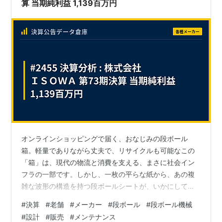
算 当期純利益 1,139百万円
オンラインショッピングで届く、おなじみの段ボール
箱。軽量でありながら丈夫で、リサイクルも可能なこの
「箱」は、現代の物流と消費を支える、まさに社会イン
フラの一部です。しかし、一枚の平らな紙から、あの複
雑な波形の構造を持つ段ボールシートが、いかにして生
み出されるのか、想像したことはあるでしょうか。 その
#
決算
#
老舗
#
メーカー
#
段ボール
#
段ボール機械
答えは、巨大で精密な「段ボール製造機械」にありま
#
設計
#
販売
#
メンテナンス
す。今回は、1920年の創業から100年以上にわたり、こ