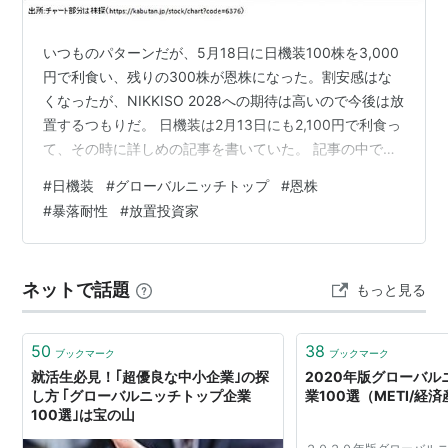
いつものパターンだが、5月18日に日機装100株を3,000
円で利食い、残りの300株が恩株になった。割安感はな
くなったが、NIKKISO 2028への期待は高いので今後は放
置するつもりだ。 日機装は2月13日にも2,100円で利食っ
て、その時に詳しめの記事を書いていた。 記事の中で
「次の利食いは3,000円でと皮算用している。そうすれ
#
日機装
#
グローバルニッチトップ
#
恩株
ば、残った300株が恩株になり、あとは安心して放置と
#
暴落耐性
#
放置投資家
いういつものパターンにできる」と書いていたが、早く
も実現した。 日機装には業績の回復、株主還元の強化、
脱炭素などのテーマ性があることを書き、中期経営計画
ネットで話題
もっと見る
（NIKKISO 2028）の実現性が高そうなこともまとめ…
50
38
ブックマーク
ブックマーク
就活生必見！｢超優良な中小企業｣の探
2020年版グローバ
し方 ｢グローバルニッチトップ企業
業100選（METI/経
100選｣は宝の山