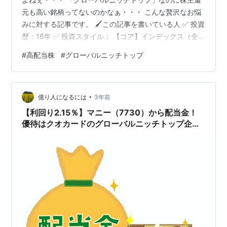
元も高い銘柄ってないのかなぁ・・・ こんな贅沢なお悩
みに対する記事です。 🖌この記事を書いている人 ✅ 投資
歴：16年 ✅ 投資スタイル： 【コア】インデックス（全
世界&全米ETF） 【サテライト】高配当（日本個別&米国
#
高配当株
#
グローバルニッチトップ
ETF） 【おまけ】グロース（日本個別） ✅ 家族：妻 年子
2人（一姫二太郎：7歳と5歳） ✅ 趣味：ランニング（フ
ルマラソン30回完走） ✅ 本業：某零細クリニックの院長
•
✅ 座右の銘：良心に恥じぬことが確かな報酬 今回の記事
億り人になるには
3年前
の結論です。 💡芝浦電子｜高配当＆成長性があるグロ…
【利回り2.15％】マニー（7730）から配当金！
優待はクオカードのグローバルニッチトップ企
業！