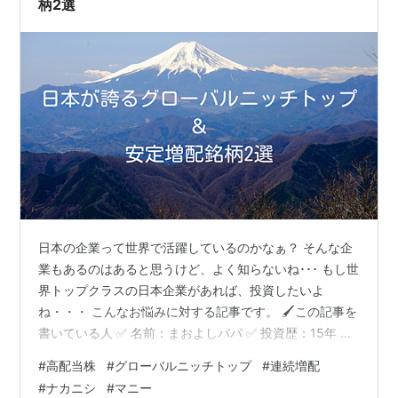
柄2選
日本の企業って世界で活躍しているのかなぁ？ そんな企
業もあるのはあると思うけど、よく知らないね･･･ もし世
界トップクラスの日本企業があれば、投資したいよ
ね・・・ こんなお悩みに対する記事です。 🖌この記事を
書いている人 ✅ 名前：まおよしパパ ✅ 投資歴：15年 ✅
投資スタイル： 【コア】インデックス（全世界&全米
#
高配当株
#
グローバルニッチトップ
#
連続増配
ETF） 【サテライト】高配当（日本個別&米国ETF） 【お
#
ナカニシ
#
マニー
まけ】グロース（日本個別） ✅ 家族：妻 年子2人（一姫