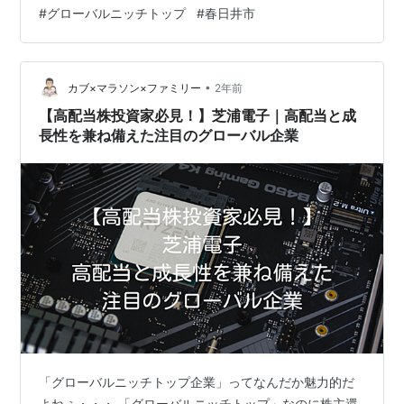
#
グローバルニッチトップ
#
春日井市
の段ボール機械の設計・製造一筋に歩み、世界中の段ボ
ール産業を支えてきた、愛知県春日井市のグローバル・
ニッチトップ企業、株式会社ISOWAの決算を分析しま
す。 160億円を超える圧倒的な純資産が物語…
•
カブ×マラソン×ファミリー
2年前
【高配当株投資家必見！】芝浦電子｜高配当と成
長性を兼ね備えた注目のグローバル企業
「グローバルニッチトップ企業」ってなんだか魅力的だ
よねぇ・・・ 「グローバルニッチトップ」なのに株主還