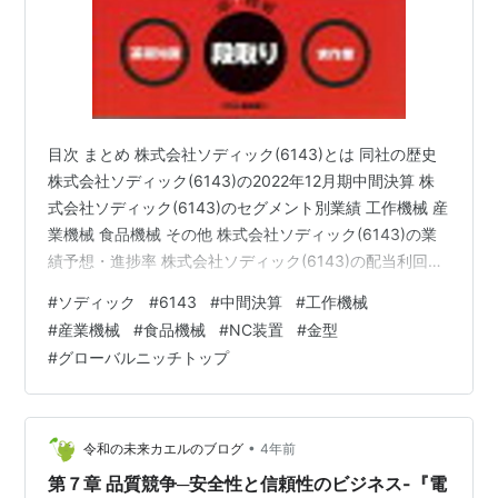
目次 まとめ 株式会社ソディック(6143)とは 同社の歴史
株式会社ソディック(6143)の2022年12月期中間決算 株
式会社ソディック(6143)のセグメント別業績 工作機械 産
業機械 食品機械 その他 株式会社ソディック(6143)の業
績予想・進捗率 株式会社ソディック(6143)の配当利回り
株式会社ソディック(6143)の株主優待 ブログをご覧頂
#
ソディック
#
6143
#
中間決算
#
工作機械
き、ありがとうございます。 株式会社ソディック(6143)
#
産業機械
#
食品機械
#
NC装置
#
金型
という企業をご存じでしょうか？工作機械や産業機械、
#
グローバルニッチトップ
食品機械を製造しているメーカーです。なかでも、放電
加工機では世界でも有数のメーカーとなっています。
shousanshouuoは、株式…
•
令和の未来カエルのブログ
4年前
第７章 品質競争─安全性と信頼性のビジネス-『電