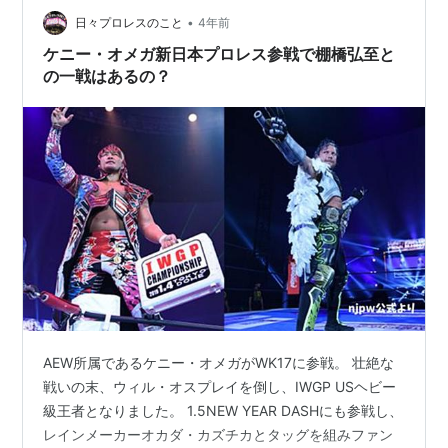
•
ーは今後の防衛戦の構想を東スポのインタビューで この
日々プロレスのこと
4年前
ように語っている。 👇 新日本でもＡＥＷでもどちらでも
ケニー・オメガ新日本プロレス参戦で棚橋弘至と
やりたい。俺がかつて…
の一戦はあるの？
AEW所属であるケニー・オメガがWK17に参戦。 壮絶な
戦いの末、ウィル・オスプレイを倒し、IWGP USヘビー
級王者となりました。 1.5NEW YEAR DASHにも参戦し、
レインメーカーオカダ・カズチカとタッグを組みファン