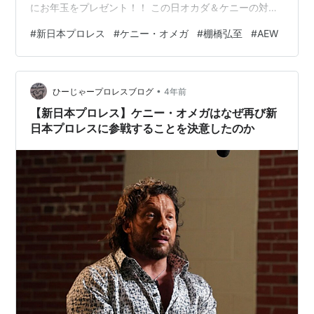
にお年玉をプレゼント！！ この日オカダ＆ケニーの対角
線上に立った、UNITED EMPIREのジェフ・コブ＆アーロ
#
新日本プロレス
#
ケニー・オメガ
#
棚橋弘至
#
AEW
ン・ヘナーレ。 ケニー『コブ、このベルトが欲しいの
か？ならばアメリカにこのオレを探しに来ればいい』と
話したことからアメリカでケニー vs. コブの防衛戦が組
•
まれることになりそう。 ジェフ・コブとの一戦を終え、
ひーじゃープロレスブログ
4年前
ケニーには戦わなければならない人がいます。 ケニー…
【新日本プロレス】ケニー・オメガはなぜ再び新
日本プロレスに参戦することを決意したのか