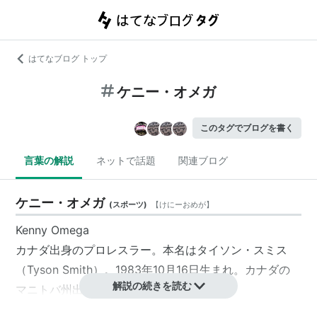
はてなブログ トップ
ケニー・オメガ
このタグでブログを書く
言葉の解説
ネットで話題
関連ブログ
ケニー・オメガ
(
スポーツ
)
【
けにーおめが
】
Kenny Omega
カナダ出身のプロレスラー。本名はタイソン・スミス
（Tyson Smith）。1983年10月16日生まれ。カナダの
解説の続きを読む
マニトバ州出身。
2000年2月にカナダでデビュー。日本ではDDTを経