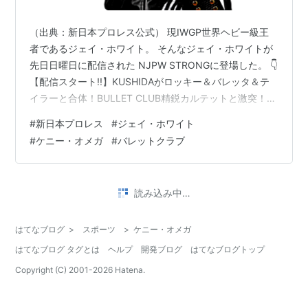
（出典：新日本プロレス公式） 現IWGP世界ヘビー級王
者であるジェイ・ホワイト。 そんなジェイ・ホワイトが
先日日曜日に配信された NJPW STRONGに登場した。 👇
【配信スタート!!】KUSHIDAがロッキー＆バレッタ＆テ
イラーと合体！BULLET CLUB精鋭カルテットと激突！
“『G1』帰り”のローラーがクレイトスとのタッグで出陣!
#
新日本プロレス
#
ジェイ・ホワイト
クエストが“新顔”アヴァロンと激突!新日本プロレスワー
#
ケニー・オメガ
#
バレットクラブ
ルドの視聴＆登録は
⇒https://t.co/Mps1PBMkVR#njpwSTRONG #njpwworld
pic.twitter.com/Z8LYHA6tbm — 新日本プロレスリング
読み込み中…
株式会社 (…
はてなブログ
>
スポーツ
>
ケニー・オメガ
はてなブログ タグとは
ヘルプ
開発ブログ
はてなブログトップ
Copyright (C) 2001-
2026
Hatena.