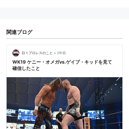
て、新日本プロレスを主戦場にしている。
2016年のG1クライマックスで優勝。
リスト::プロレスラー
関連ブログ
•
日々プロレスのこと
2年前
WK19 ケニー・オメガvs.ゲイブ・キッドを見て
確信したこと