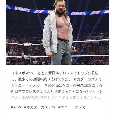
（東スポWeb） ともに新日本プロレスでトップに君臨
し、数多くの激闘を繰り広げてきた、 オカダ・カズチカ
とケニー・オメガ。 その関係はケニーのAEW設立による
新日本プロレス退団により途絶えることになったが、 今
年オカダがAEWに移籍したことでまた接近することとな
った。 AEWに移籍したオカダ・カズチカは、みなさんも
#
AEW
#
オカダ・カズチカ
#
ケニー・オメガ
ご存知の通り、 もともとケニー・オメガがいたTHE