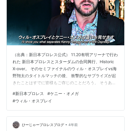
（出典：新日本プロレス公式） 11.20有明アリーナで行わ
れた 新日本プロレスとスターダムの合同興行、Historic
X-over。 そのセミファイナルのウィル・オスプレイvs海
野翔太のタイトルマッチの後、 衝撃的なサプライズが起
きたことはすでに皆様もご存じのことだろう。 そうあの
ケニー・オメガが新日本プロレスに再び姿を現したの
#
新日本プロレス
#
ケニー・オメガ
だ。 👇 www.youtube.com 今回対戦を表明したオスプレ
#
ウィル・オスプレイ
イとは長らくSNSなどでも抗争が続いているが、 その抗
争の決着がまさか新日本プロレスで行われるとは 多くの
ファンは期待はしていても予想はしていなかったことだ
ろう。 それだけにそのサプライズ感が半端では…
•
ひーじゃープロレスブログ
4年前