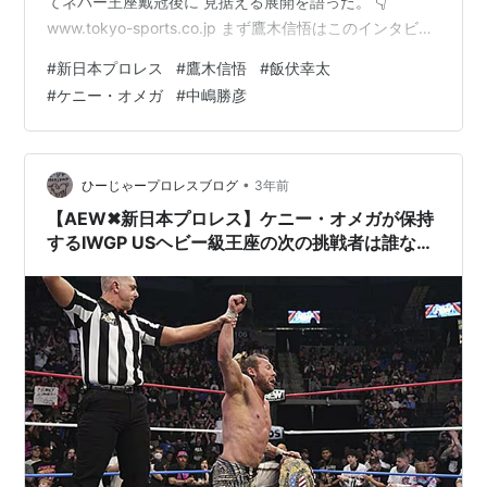
てネバー王座戴冠後に 見据える展開を語った。 👇
www.tokyo-sports.co.jp まず鷹木信悟はこのインタビュ
ーでネバ−無差別級王座の定義として このような見解を
#
新日本プロレス
#
鷹木信悟
#
飯伏幸太
語っている。 👇 以前も言ったかもしれないけど、ＮＥＶ
#
ケニー・オメガ
#
中嶋勝彦
ＥＲ無差別級というのであれば、挑戦者も階級・団体が
無差別であってもいいと思ってるからね。階級も団体も
関係なく選べたら この発言は以前にネバ−王座を戴冠し
ていた当時も話していたが、 それを証明するように挑戦
•
ひーじゃープロレスブログ
3年前
者…
【AEW✖新日本プロレス】ケニー・オメガが保持
するIWGP USヘビー級王座の次の挑戦者は誰なの
か？