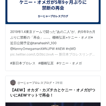
2019年1.4東京ドームで闘った“あの二人”が、約5年9カ月
ぶりに禁断の「再会」……。棚橋弘至×ケニー・オメガ※
近日公開予定@tanahashi1_100
@KennyOmegamanX#NJPW #AEW #njWD
pic.twitter.com/LQi3bLUvvA — 新日本プロレスリング株
式会社 (@njpw1972) 2024年9月26日
#
新日本プロレス
#
棚橋弘至
#
ケニー・オメガ
www.youtube.com 2019年1.4東京ドームでお互いのイデ
オロギーをかけて、 IWGPヘビー級王座を賭けて戦った
棚橋弘至とケニー・オメガ。 その後二人の道は別々に分
•
かれたが、今回5年9ヶ月ぶりに”再会”をはたす。 新日本
ひーじゃープロレスブログ
2年前
プロレス社…
【AEW】オカダ・カズチカとケニー・オメガがつ
いにAEWマットで再会！