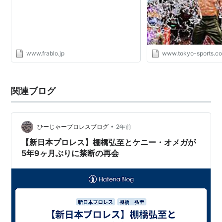
www.frablo.jp
www.tokyo-sports.co
関連ブログ
•
ひーじゃープロレスブログ
2年前
【新日本プロレス】棚橋弘至とケニー・オメガが
5年9ヶ月ぶりに禁断の再会