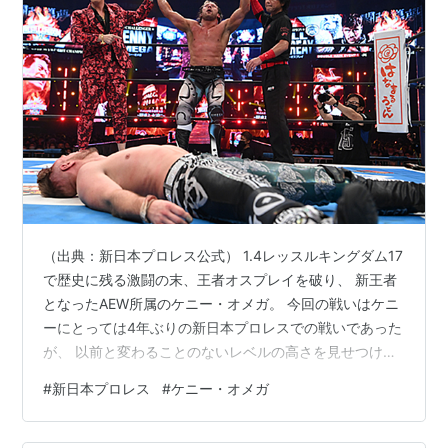
（出典：新日本プロレス公式） 1.4レッスルキングダム17
で歴史に残る激闘の末、王者オスプレイを破り、 新王者
となったAEW所属のケニー・オメガ。 今回の戦いはケニ
ーにとっては4年ぶりの新日本プロレスでの戦いであった
が、 以前と変わることのないレベルの高さを見せつけ
た。 したがって多くのファンはこの結果に納得している
#
新日本プロレス
#
ケニー・オメガ
のではないだろうか。 そんな新王者となったケニー・オ
メガだが、タイトルを獲得したということは 今後その防
衛戦を各所で行っていくことになるはずだ。 そしてケニ