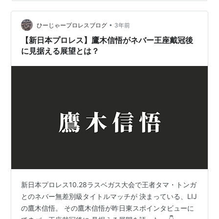
ELITEに加入したわけだが、 その際にEVP’ｓ（ヤングバ
ックス）によりケニーがエリートを追放され、 またケニ
•
ーも長期欠場中であったため、直接向き合うことはなか
ひーじゃープロレスブログ
3年前
った。 しかしそのケニーが先日のDynamiteに登場したこ
【新日本プロレス】鷹木信悟がネバー王座戴冠後
とで、その…
に見据える展望とは？
新日本プロレス10.28ラスベガス大会で王者タマ・トンガ
とのネバー無差別級タイトルマッチが 決まっている、LIJ
の鷹木信悟。 その鷹木信悟が昨日東スポインタビューに