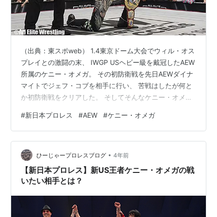
（出典：東スポweb） 1.4東京ドーム大会でウィル・オス
プレイとの激闘の末、 IWGP USヘビー級を戴冠したAEW
所属のケニー・オメガ。 その初防衛戦を先日AEWダイナ
マイトでジェフ・コブを相手に行い、 苦戦はしたが何と
か初防衛戦をクリアした。 そしてそんなケニー・オメガ
の前に登場したのは、 ブラックプールコンバットクラブ
#
新日本プロレス
#
AEW
#
ケニー・オメガ
のブライアン・ダニエルソンである。 モクスリーなどの
メンバー総出でケニー・オメガを急襲し、 最後はブサイ
クニー、ラーベル・ロックでケニーをKOした ブライア
•
ン・ダニエルソン。 この展開を見る限り、次の挑戦者は
ひーじゃープロレスブログ
4年前
この男ということになるだろう。 さてこの元WWEスーパ
【新日本プロレス】新US王者ケニー・オメガの戦
ースターで…
いたい相手とは？