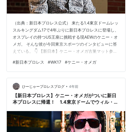
（出典：新日本プロレス公式） 来たる1.4東京ドームレッ
スルキングダム17で4年ぶりに新日本プロレスに登場し、
オスプレイの持つUS王座に挑戦する現AEWのケニー・オ
メガ。 そんな彼が今回東京スポーツのインタビューに答
えている。 👇 【新日本】ケニー・オメガ古巣マット参戦
の真意 〝後継者〟オスプレイを「安っぽい」と断罪 | 東
#
新日本プロレス
#
WK17
#
ケニー・オメガ
スポWEB 11月のスターダムとの合同興行にVTRで登場し
た際には、 ファンに大きな驚きと衝撃を与えたわけだ
が、 それに比例するようにオスプレイとの決戦に期待を
•
持っているファンも多いかと思う。 👇
ひーじゃープロレスブログ
4年前
www.youtube.com はたしてケニーはどのような理由か
【新日本プロレス】ケニー・オメガがついに新日
ら新日本プ…
本プロレスに帰還！ 1.4東京ドームでウィル・オ
スプレイと激突！