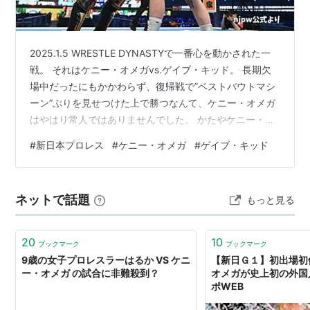
2025.1.5 WRESTLE DYNASTYで一番心を動かされた一
戦。 それはケニー・オメガvs.ゲイブ・キッド。 長期欠
場中だったにもかかわらず、復帰戦で”ベストバウトマシ
ーン”ぶりを見せつけた上で勝つなんて、ケニー・オメガ
はやはり常人ではありませんでした。 かたやケニー・オ
メガを前にしても一歩も引かない姿。オレは新日本プロ
#
新日本プロレス
#
ケニー・オメガ
#
ゲイブ・キッド
レスを背負っているから絶対に負けられないという気持
ちが伝わって来て自然と涙が・・・。 復帰戦でここまで
激しいケニー・オメガを出させたゲイブ・キッド。 ケニ
ネットで話題
もっと見る
ーとの一戦を経てゲイブが近い未来バレットクラブのリ
ーダー・・・いや新日本プロレス＝ゲイブ・キッドにな
ると確信しまし…
20
10
ブックマーク
ブックマーク
9歳の女子プロレスラーはるか VS ケニ
【新日Ｇ１】初出場初
ー・オメガ の試合に非難殺到？
オメガが史上初の外国人
ポWEB