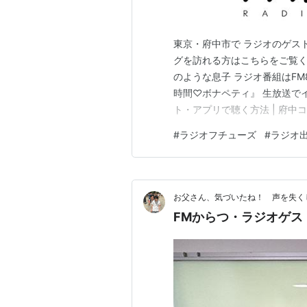
東京・府中市で ラジオのゲス
グを訪れる方はこちらをご覧く
のような息子 ラジオ番組はFM87.
時間♡ボナペティ』 生放送で
ト・アプリで聴く方法 | 府中
ーズは、音楽や全国のコミュニ
#
ラジオフチューズ
#
ラジオ
プラ）」からインターネットで
逃し配信はご…
お父さん、気づいたね！ 声を失く
FMからつ・ラジオゲス