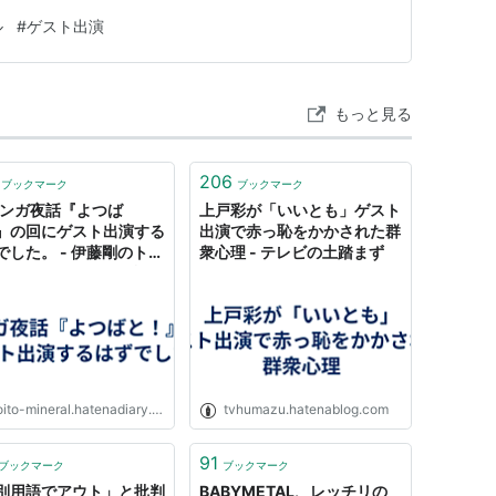
ル
#
ゲスト出演
もっと見る
206
ブックマーク
ブックマーク
マンガ夜話『よつば
上戸彩が「いいとも」ゲスト
』の回にゲスト出演する
出演で赤っ恥をかかされた群
でした。 - 伊藤剛のトカ
衆心理 - テレビの土踏まず
トニズム - コメント欄
ito-mineral.hatenadiary.org
tvhumazu.hatenablog.com
91
ブックマーク
ブックマーク
別用語でアウト」と批判
BABYMETAL、レッチリの