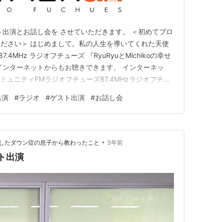
ト出演とお話し会を させていただきます。 ＜初めてブロ
ださい＞ はじめまして。私の人生を導いてくれた天使
4MHz ラジオフチューズ 『RyuRyuとMichikoの幸せ
インターネットからもお聴きできます。 インターネッ
コミュニティFMラジオフチューズ87.4MHzラジオフチュ
ティFM放送局のポータルweb「FM++（エフエムプラ
出演
#
ラジオ
#
ゲスト出演
#
お話し会
24時間いつでもお聴き頂けます！（聴取無料） ※聴き
•
したダウン症の息子から教わったこと
3年前
ト出演