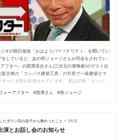
ラジオの朝日放送「おはようパーソナリティ」を聞いてい
グをしていると、あの所ジョージさんが司会をされてい
アフター」の西濱浩次さん(三次元の冒険家)がゲスト出
大阪京橋の「コンパス建築工房」の社長で一級建築士で
フターに８回も出場されています。 私は以前「コンパス
をさせていただいたことがあり、ラジオの声をお聞きして
フォーアフター
#
西濱さん
#
所ジョージ
知り合いの方が、テレビやラジオに出演されるのは、初
ですね。 ■今朝のウォ…
•
したダウン症の息子から教わったこと
3年前
オ出演とお話し会のお知らせ