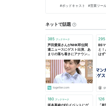
#
ポッドキャスト
#
営業ツー
ネットで話題
385
295
ブックマーク
芦田愛菜さんがNHK即位関
BS
連ニュースにゲスト出演、あ
と！
まりの落ち着きにアナウンサ
はず
ーも思わず「30年前とはず
トン
いぶん違うと思うんですけ
ど」
togetter.com
go
180
126
ブックマーク
坂本真綾のFCイベントにゲ
「差