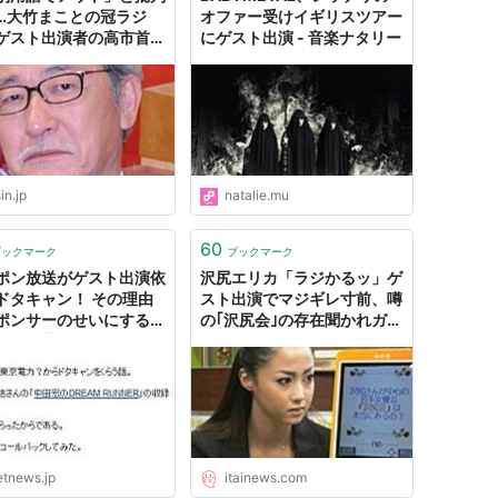
…大竹まことの冠ラジ
オファー受けイギリスツアー
ゲスト出演者の高市首相
にゲスト出演 - 音楽ナタリー
“不適切発言”が波紋、番
でアナウンサーが謝罪 |
自身
sin.jp
natalie.mu
60
ブックマーク
ブックマーク
ポン放送がゲスト出演依
沢尻エリカ「ラジかるッ」ゲ
ドタキャン！ その理由
スト出演でマジギレ寸前、噂
ポンサーのせいにする|
の｢沢尻会｣の存在聞かれガン
ット通信 GetNews
飛ばす : 痛いニュース(ﾉ∀`)
etnews.jp
itainews.com