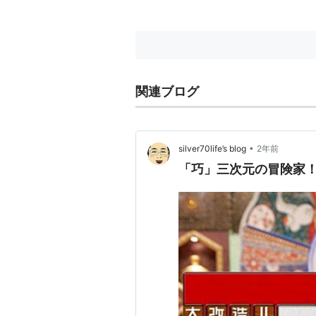
関連ブログ
•
silver70life’s blog
2年前
「巧」三次元の冒険家