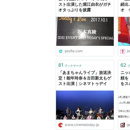
スト出演した堀江由衣がガチ
続出
オタっぷりを披露
オ 
への
組内
女性
posfie.com
ji
81
62
ブックマーク
「あまちゃんライブ」放送決
ニッ
定！能年玲奈＆古田新太もゲ
頼を
スト出演｜シネマトゥデイ
をス
ガジェ
www.cinematoday.jp
g