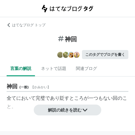
はてなブログ トップ
神回
このタグでブログを書く
言葉の解説
ネットで話題
関連ブログ
神回
(
一般
)
【
かみかい
】
全てにおいて完璧であり貶すところが一つもない回のこ
と。
解説の続きを読む