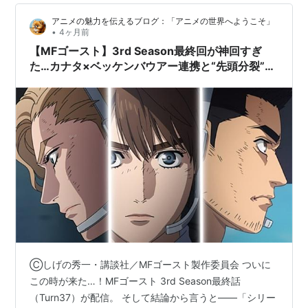
ープで繰り返すことに。 この異常性に気づいているのは
アニメの魅力を伝えるブログ：「アニメの世界へようこそ」
樹のみ。恵那にとってはその都度が「初めて」なので
•
4ヶ月前
す。 なんでこんなことになっているのか？ 樹は必死の思
【MFゴースト】3rd Season最終回が神回すぎ
いでそのヒントになり…
た…カナタ×ベッケンバウアー連携と“先頭分裂”で
最終章へ
Ⓒしげの秀一・講談社／MFゴースト製作委員会 ついに
この時が来た…！MFゴースト 3rd Season最終話
（Turn37）が配信。 そして結論から言うと——「シリー