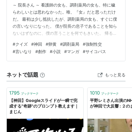
～ 院長さん ～ 看護師の女も、調剤薬局の女も、特に穢
らわしいとは思わなかった。唯、『女』だと思っただけ
だ。 最初は少し抵抗したが、調剤薬局の女も、すぐに僕
の言いなりになった。 僕が院長の息子であることを知ら
ないはずなのに、僕の言うことを何でもきいた。 帰ると
きに理由を訊いたら、 「そんなのどうでも良いことでし
#
クイズ
#
神回
#
卵黄
#
調剤薬局
#
強制性交
ょ？また逢ってくれる？」 と言って来たので、 「気が向
#
言いなり
#
創作
#
小説
#
マンガ
#
サイコパス
いたらね」 と、答えておいた。 調剤薬局の女は、「これ
から先も、あなたの言うことなら何でもきく」とも言っ
ていた。 翌日の学校帰り、いつもと同じように彼女と逢
ネットで話題
もっと見る
って、いつもと同じように服を脱がせたところで……、ま
た、 穢らわしい と、そう…
1795
1010
ブックマーク
ブックマーク
【神回】Googleスライドが一瞬で完
平野レミさん出演のN
成する"奇跡"のプロンプト教えます｜
が神回で大反響 : ２
まじん