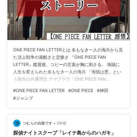
ONE PIECE FAN LETTERとは 名もなき一人の海兵から見
た頂上戦争の過酷さと悲惨さ 『ONE PIECE FAN
LETTER』鑑賞後、コビーの言葉が胸に刺さる。 海賊に
人生を変えられた名もなき一人の海兵 「海賊は悪」とい
う海兵の共通理念 アマプラで「ONE PIECE FAN
LETTER」を観よう！ ONE PIECE FAN LETTERとは
#
ONE PIECE FAN LETTER
#
ONE PIECE
#
神回
※「ONE PIECE.com」より画像引用。 ONE PIECE FAN
#
ジャンプ
LETTERとは、 TVアニメ「ONE PIECE」の25周年を記念
して製作されたアニメーション作品です。 あらすじ 海
賊、麦わらのルフィが兄であるエースを失…
•
つむらの自腹です
2年前
探偵ナイトスクープ「レイテ島からのハガキ」