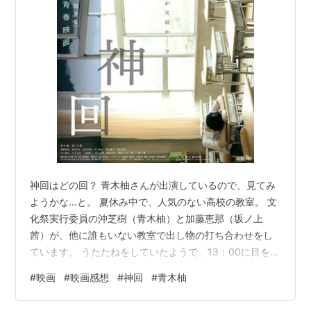
神回はどの回？ 青木柚さんが出演しているので、見てみ
ようかな…と。 夏休み中で、人気のない高校の教室。 文
化祭実行委員の沖芝樹（青木柚）と加藤恵那（坂ノ上
茜）が、他に誰もいない教室で出し物の打ち合わせをし
ています。 うたたねをしていたようで、13：00に目を覚
ました樹は、恵那と話を始めますが13：05に目の前が真
#
映画
#
映画感想
#
神回
#
青木柚
っ暗になり、気が付くと13：00に戻っているのです。 な
んと樹は、13：00～13：05、この５分間だけを無限ル