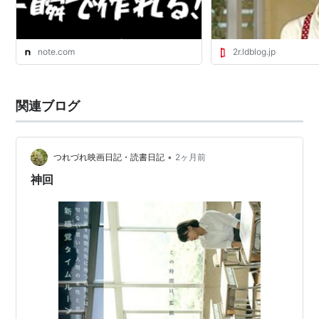
note.com
2r.ldblog.jp
関連ブログ
•
つれづれ映画日記・読書日記
2ヶ月前
神回