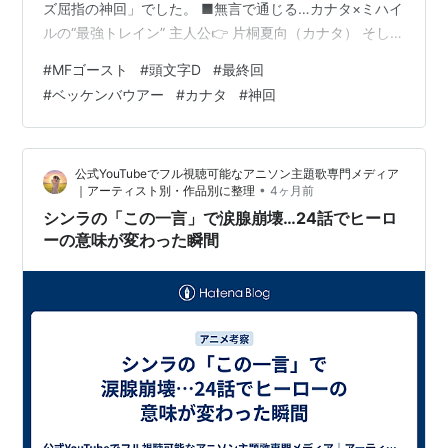
ズ屈指の神回」でした。 ■無言で通じる…カナタ×ミハイ
ルの“最強トレイン” 主人公👉 片桐夏向（カナタ） そして
ライバル👉 ミハイル・ベッケンバウアー この2人が見せ
#
MFゴースト
#
頭文字D
#
最終回
た連携が、とにかくヤバい。 相葉のブロックをきっかけ
#
ベッケンバウアー
#
カナタ
#
神回
に・ミハイルがインへ突入・その動きを見てカナタも即
追従 👉 しかもアイコンタクトなし “車の動きだけで意思
疎通する”って、完全に『頭文字D』の系譜を感じる激ア
公式YouTubeでフル視聴可能なアニソン主題歌専門メディア
ツ展開。 ■作画が異次元…まさかの「一人原画」 さらに
•
｜アーティスト別・作品別に整理
4ヶ月前
驚き…
シンラの「この一言」で涙腺崩壊…24話でヒーロ
ーの意味が変わった瞬間