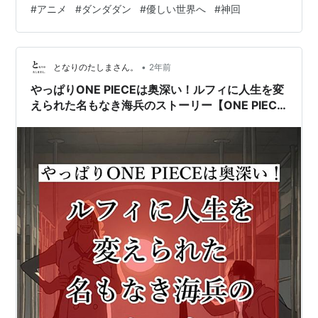
#
アニメ
#
ダンダダン
#
優しい世界へ
#
神回
お届けします。 リンク 1.アクロバティックさらさら、ズ
ルすぎる…！ 2.回想シーンと戦闘シーンのコントラスト
が見事 3.敵キャラの背景を掘り下げるという挑戦 4.少年
•
漫画らしいユーモアも忘れない 5.アクさらの娘はどうな
となりのたしまさん。
2年前
ったのか？成仏されたのか？ 6.神回すぎて、再視聴がつ
やっぱりONE PIECEは奥深い！ルフィに人生を変
らい… まとめ：優しい…
えられた名もなき海兵のストーリー【ONE PIECE
FAN LETTER 】