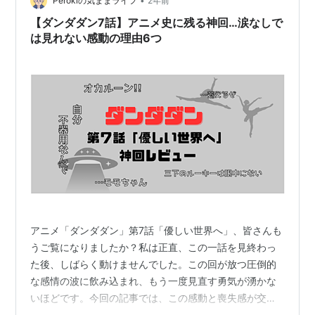
しに来てるでしょ。 全巻配信中 炎炎ノ消防隊 特殊消防
•
Perokiの気ままライフ
2年前
隊の熱き戦いを、今すぐ電子書籍で…
【ダンダダン7話】アニメ史に残る神回…涙なしで
は見れない感動の理由6つ
アニメ「ダンダダン」第7話「優しい世界へ」、皆さんも
うご覧になりましたか？私は正直、この一話を見終わっ
た後、しばらく動けませんでした。この回が放つ圧倒的
な感情の波に飲み込まれ、もう一度見直す勇気が湧かな
いほどです。今回の記事では、この感動と喪失感が交錯
する神回について振り返りつつ、心に残ったポイントを