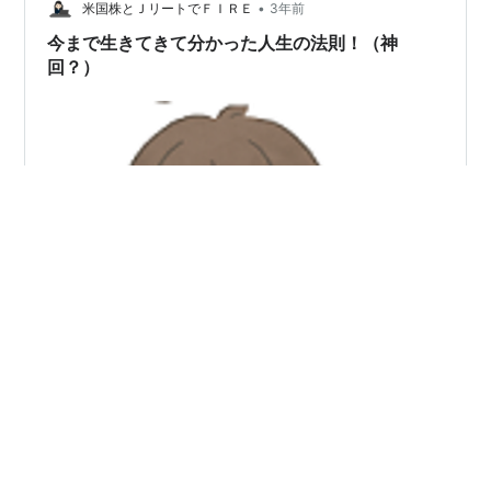
•
製体を作り出すラスボスが、自身は非常に脆弱なシュピ
米国株とＪリートでＦＩＲＥ
3年前
ーゲルという水の魔物であり、複製体は心の働きを精密
今まで生きてきて分かった人生の法則！（神
にコピーしているが心は無…
回？）