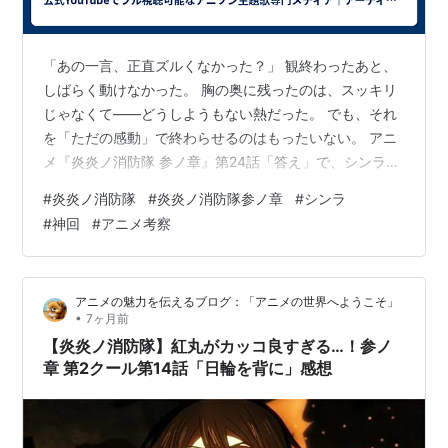
「あの一言、正直ズルくなかった？」 観終わったあと、
しばらく動けなかった。 胸の奥に残ったのは、スッキリ
じゃなくて――どうしようもない熱だった。 でも、それ
を「ただの感動」で終わらせるのはもったいない。 アニ
メ『炎炎ノ消防隊 参ノ章』第24話「答え」で、シンラが
たどり着いた結論は、これまでのヒーロー像を完全に壊
#
炎炎ノ消防隊
#
炎炎ノ消防隊参ノ章
#
シンラ
していました。 ハウメアが突きつけた「人類の正体」が
#
神回
#
アニメ考察
エグすぎる 24話の核心は、ここでした。 聖女ハウメアが
語ったのは、単なる敵の理屈ではありません。「人類の
本音」そのものでした。 人は、生きることに疲れてい
アニメの魅力を伝えるブログ：「アニメの世界へようこそ」
る。 心のどこかで、「もう終わってほしい」と願ってい
•
7ヶ月前
る。 だから世界は壊れた。 …
【炎炎ノ消防隊】紅丸がカッコ良すぎる…！参ノ
章 第2クール第14話「日輪を背に」感想