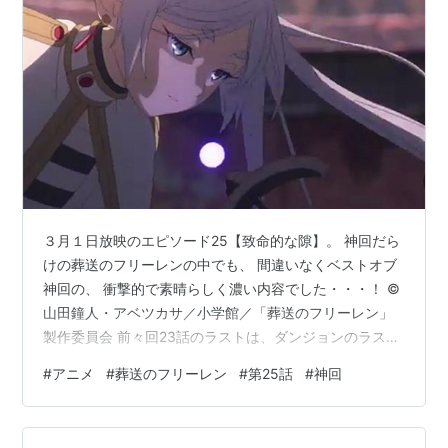
３月１日放映のエピソード25【致命的な隙】。 神回だら
けの葬送のフリーレンの中でも、 間違いなくベストオブ
神回の、 衝撃的で素晴らしく濃い内容でした・・・！ ©
山田鐘人・アベツカサ／小学館／「葬送のフリーレン」
製作委員会 前々回23話のラストは、ダンジョンのラスボ
スの作り出したフリーレンの複製体が出てきて、 絶望感
#
アニメ
#
葬送のフリーレン
#
第25話
#
神回
がすごかった。 鳥肌が立ちました・・・。 今回のスター
トは、デンケンや他の魔法使いたちと どうやって攻略す
るかの話し合いをしているところから始まりました。 複