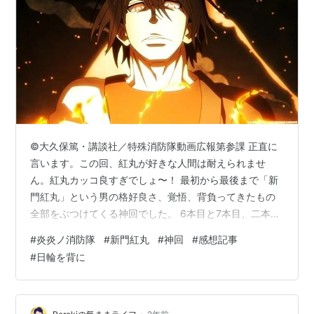
©大久保篤・講談社／特殊消防隊動画広報第参課 正直に
言います。この回、紅丸が好きな人間は耐えられませ
ん。紅丸カッコ良すぎでしょ〜！ 最初から最後まで「新
門紅丸」という男の格好良さ、覚悟、背負ってきたもの
全部をぶつけてくる神回でした。 6本目と7本目、二本の
柱が同時に出現。もうこの時点で空気がヤバいのに、7本
#
炎炎ノ消防隊
#
新門紅丸
#
神回
#
感想記事
目の柱のそばに“浮かぶ焰ビト”を見た紅丸の反応で察しま
#
日輪を背に
したよね。「来たな」って。 そして判明する正体。新門
火鉢。いや待ってくれ。焰ビト化した先代が、紅丸の前
に立ちはだかる展開なんて、紅丸推しの心臓を狙い撃ち