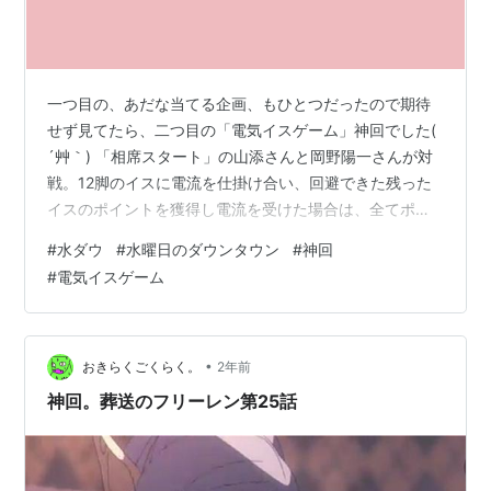
一つ目の、あだな当てる企画、もひとつだったので期待
せず見てたら、二つ目の「電気イスゲーム」神回でした(
´艸｀) 「相席スタート」の山添さんと岡野陽一さんが対
戦。12脚のイスに電流を仕掛け合い、回避できた残った
イスのポイントを獲得し電流を受けた場合は、全てポイ
ント没収。電流が仕掛けられたイスを予想し、誘導し合
#
水ダウ
#
水曜日のダウンタウン
#
神回
う心理戦。40ポイントを先に獲得するか、最終的に得点
#
電気イスゲーム
で上回るか、相手に3回電流を食らわせるかで勝利。 二
人とも、ギャンブル好きらしく、最初は山添さん優勢で
スタートも、ひりひりする心理戦に。テレビ番組の企画
ですが、お二人共たのしまれたのでは( ´艸｀) UCC ゴー
•
おきらくごくらく。
2年前
ルドスペシャル リッチブレ…
神回。葬送のフリーレン第25話