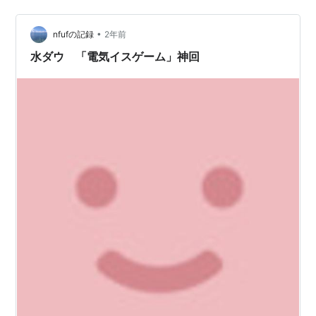
ティ番組。 朝日放送テレビ（ABCテレビ）制作。 今回、
TVer配信番組（ネット配信）で 「西田敏行さん追悼総集
•
編」として期間限定配信されています。 探偵ナイトスク
nfufの記録
2年前
ープ「レイテ島からのハガキ」が神回 探偵ナイトスクー
水ダウ 「電気イスゲーム」神回
プ宛に視聴…