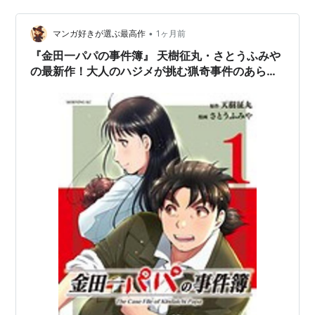
ュンが止まらない話題の作品です。
•
マンガ好きが選ぶ最高作
1ヶ月前
『金田一パパの事件簿』 天樹征丸・さとうふみや
の最新作！大人のハジメが挑む猟奇事件のあらす
じと感想。