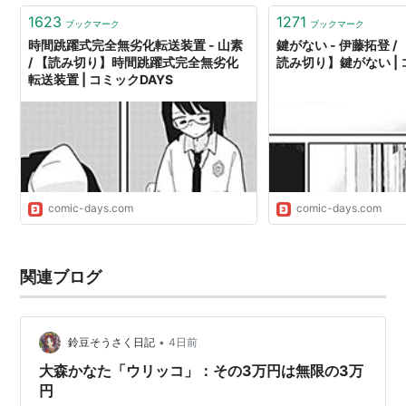
1623
1271
ブックマーク
ブックマーク
時間跳躍式完全無劣化転送装置 - 山素
鍵がない - 伊藤拓登 /
/ 【読み切り】時間跳躍式完全無劣化
読み切り】鍵がない | 
転送装置 | コミックDAYS
comic-days.com
comic-days.com
関連ブログ
•
鈴豆そうさく日記
4日前
大森かなた「ウリッコ」：その3万円は無限の3万
円