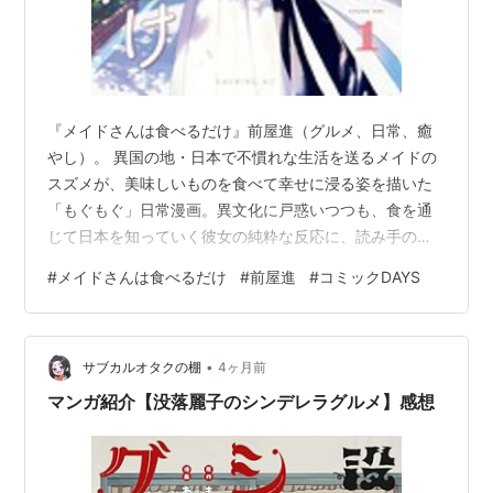
『メイドさんは食べるだけ』前屋進（グルメ、日常、癒
やし）。 異国の地・日本で不慣れな生活を送るメイドの
スズメが、美味しいものを食べて幸せに浸る姿を描いた
「もぐもぐ」日常漫画。異文化に戸惑いつつも、食を通
じて日本を知っていく彼女の純粋な反応に、読み手の心
もお腹も満たされる至福の癒やし作品です。
#
メイドさんは食べるだけ
#
前屋進
#
コミックDAYS
•
サブカルオタクの棚
4ヶ月前
マンガ紹介【没落麗子のシンデレラグルメ】感想