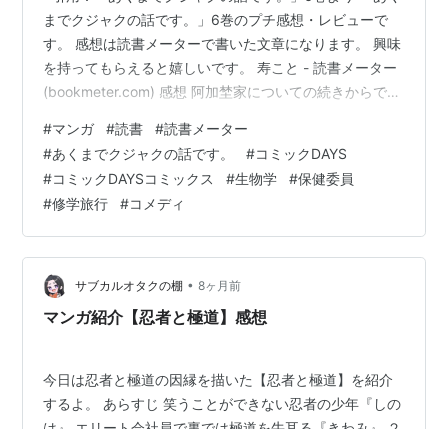
までクジャクの話です。」6巻のプチ感想・レビューで
す。 感想は読書メーターで書いた文章になります。 興味
を持ってもらえると嬉しいです。 寿こと - 読書メーター
(bookmeter.com) 感想 阿加埜家についての続きからです
ね。 前回から追加された情報を踏まえても、やっぱりジ
#
マンガ
#
読書
#
読書メーター
ュディス様に問題ありありとしか。 久慈先生、負担多く
#
あくまでクジャクの話です。
#
コミックDAYS
てストレスで禿げそう。 番外編で阿加埜と生物学の関係
#
コミックDAYSコミックス
#
生物学
#
保健委員
がようやく出てきましたが、母親とのいざこざあっての
#
修学旅行
#
コメディ
出会いだったのですね。 そして、一旦この話は置いてお
いての修学旅行。 当然のように抜け出して久慈先生にア
ピール…
•
サブカルオタクの棚
8ヶ月前
マンガ紹介【忍者と極道】感想