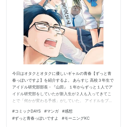
今日はオタクとオタクに優しいギャルの青春【ずっと青
春っぽいですよ】を紹介するよ。 あらすじ 高校３年生で
アイドル研究部部長・『山田』 １年からずっと１人でア
イドル研究部をしていたが新入生が２人も入ってきてこ
とで「何かが変わる予感」がしていた。 アイドルをプロ
デュースし学園祭でコンサートを開催すべく新入部員の
#
コミックDAYS
#
マンガ
#
感想
２人と行動を開始。 しかしプロデュースする女子が捕ま
#
ずっと青春っぽいですよ
#
モーニングKC
らない山田は、新入部員の１人、可愛い顔をした『杉