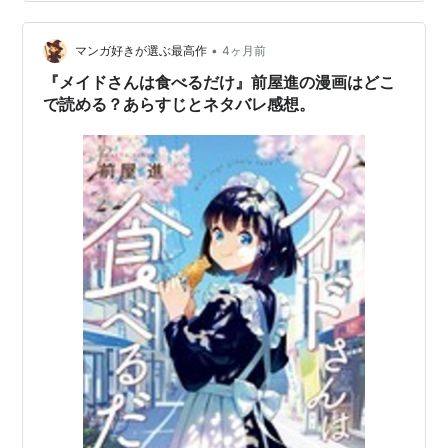
本』に目をつける…。 感想 「そっちかい！」まさかの変
化球が面白い。 アイドル研究部とオタクに優しいギャル
による青春群像劇。 「表紙のギャル２人に断れながら
•
マンガ好きが選ぶ最高作
4ヶ月前
も、なんやかんやでアイドルやるんかな…
『メイドさんは食べるだけ』前屋進の漫画はどこ
で読める？あらすじとネタバレ感想。