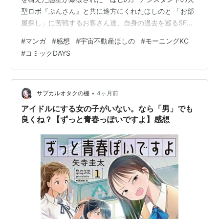
型ロボ『ぷんさん』と共に途方にくれたほしのと 「お部
屋探し」に苦戦するお客さん達、自身の過去を巡るSFコ
メディ。 感想 この１巻、構成が神がかってた。 ギャグ
#
マンガ
#
感想
#
宇宙不動産ほしの
#
モーニングKC
かと思ったら１巻の最後に衝撃的な設定の開示とか、そ
#
コミックDAYS
んな感じ。 事務所がなくなった『ほしの』とお客さん達
による掛け合いが面白くて、かなり笑えた。 デフォルメ
が可愛い。 不動産をテーマにしてるだけあって割と踏み
込んだ知識も紹介されてる。 各惑星の不動産事情と個性
•
サブカルオタクの棚
4ヶ月前
的な物件を楽しめた。 そして…
アイドルにする女の子がいない。なら「男」でも
良くね？【ずっと青春っぽいですよ】感想