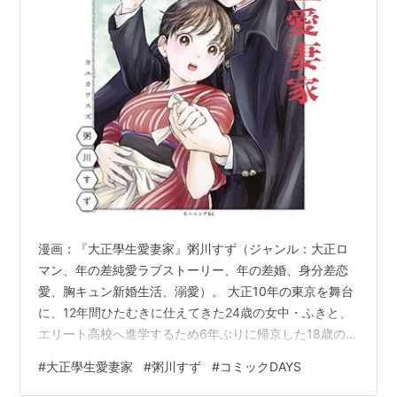
漫画：『大正學生愛妻家』粥川すず（ジャンル：大正ロ
マン、年の差純愛ラブストーリー、年の差婚、身分差恋
愛、胸キュン新婚生活、溺愛）。 大正10年の東京を舞台
に、12年間ひたむきに仕えてきた24歳の女中・ふきと、
エリート高校へ進学するため6年ぶりに帰京した18歳の青
年・勇吾の格差愛を描いた物語。泣き虫だった年下の彼
#
大正學生愛妻家
#
粥川すず
#
コミックDAYS
が、立派な紳士となって真っ直ぐに求婚する姿に、胸キ