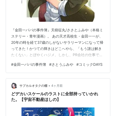
『金田一パパの事件簿』天樹征丸/ささとふみや（本格ミ
ステリー・青年漫画）。 あの天才高校生・金田一一が、
20年の時を経て37歳のしがないサラリーマンになって帰
ってきた！かつての輝きはどこへやら、「もう謎は解き
たくない」とぼやくハジメ。しかし、PR会社の仕事で赴
く先々で、なぜか再び凄惨な殺人事件に巻き込まれてし
#
金田一パパの事件簿
#
さとうふみや
#
コミックDAYS
まう。大人ならではの悲哀やユーモア、そして往年のフ
ァンを唸らせる極上のトリックが冴え渡る、正統派ミリ
オンセラーの続編です。
•
サブカルオタクの棚
4ヶ月前
どデカいスケールのラストに全部持っていかれ
た。【宇宙不動産ほしの】