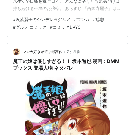
ス生活で日銭を稼ぐ日々。 どんなに辛くとも気品だけは
持ち続ける生粋のお嬢様。 あらすじ 『西園寺麗子』は3
年前、18歳の時に父の事業が失敗。 現在は工事現場で働
#
没落麗子のシンデレラグルメ
#
マンガ
#
感想
き、日銭を稼ぐ日々を送っている。 そんな麗子の月一の
#
グルメ コミック
#
コミックDAYS
楽しみは「シンデレラグルメ」 毎月の給料日に1品だけ高
級素材を使った料理を食べることだった。 感想 「なんで
こんなに高いの？」世の中にはなぜかメチャクチャ高い
「豆腐」「野菜」「スパイス」など「買いはしないけど
•
マンガ好きが選ぶ最高作
7ヶ月前
気になる」食材がたく…
魔王の娘は優しすぎる！！ 坂本遊也 漫画：DMM
ブックス 登場人物 ネタバレ