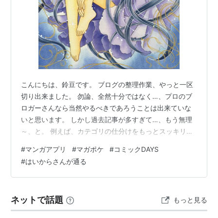
こんにちは、鈴豆です。 ブログの整理作業、やっと一区
切り出来ました。 勿論、全然十分ではなく…、プロのブ
ロガーさんなら当然やるべきであろうことは出来ていな
いと思います。 しかし過去記事が多すぎて…、もう無理
～、と。 例えば、カテゴリの仕分けをもっとスッキリさ
せて、「サブカテゴリ」にしたいんですけど…、それに
#
マンガアプリ
#
マガポケ
#
コミックDAYS
はヘッダとかフッダとかまた触らないといけないらしく
#
はいからさんが通る
て…、ううう、そこまではちょっと…、って。 カテゴリ
が多すぎて見にくくなってるんで、 「イラスト」なら イ
ラスト──平安イラスト |──和風イラスト |──和風イラス
ネットで話題
もっと見る
ト |──天使イラスト みたいなイメージ？？これで伝わる
でしょうか？？ 健康…