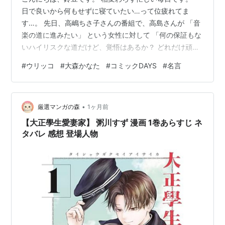
日で良いから何もせずに寝ていたい…って位疲れてま
す…。 先日、高嶋ちさ子さんの番組で、高島さんが 「音
楽の道に進みたい」 という女性に対して 「何の保証もな
いハイリスクな道だけど、覚悟はあるか？ どれだけ頑張
っても食べていけない可能性は高い。 しかし『これだけ
#
ウリッコ
#
大森かなた
#
コミックDAYS
#
名言
頑張ったのにその中は不公平じゃないですか？』って言
ってはいけない。 不公平じゃない。 世の中のほとんどの
人は『好きじゃない事を仕事にしている』んだから」 と
•
答えられていました。 すっごく納得な半面… 高島さんが
厳選マンガの森
1ヶ月前
言っても説得力無いよな…、とも感じました。 だって、
【大正學生愛妻家】 粥川すず 漫画 1巻あらすじ ネ
高島さんはスペシャルウル…
タバレ 感想 登場人物