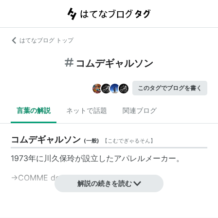
はてなブログ トップ
コムデギャルソン
このタグでブログを書く
言葉の解説
ネットで話題
関連ブログ
コムデギャルソン
(
一般
)
【
こむでぎゃるそん
】
1973年に川久保玲が設立したアパレルメーカー。
→COMME des GARCONS
解説の続きを読む