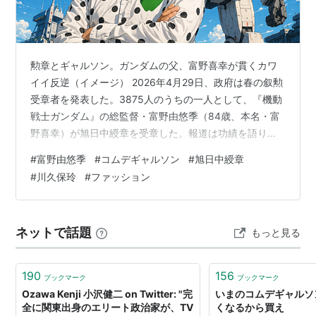
勲章とギャルソン。ガンダムの父、富野喜幸が貫くカワ
イイ反逆（イメージ） 2026年4月29日、政府は春の叙勲
受章者を発表した。3875人のうちの一人として、『機動
戦士ガンダム』の総監督・富野由悠季（84歳、本名・富
野喜幸）が旭日中綬章を受章した。報道は功績を語り、
ガンプラ市場の年間1500億円規模を引き合いに出し、横
#
富野由悠季
#
コムデギャルソン
#
旭日中綬章
浜の実物大ガンダムを回顧した。しかし、鋭い観察眼を
#
川久保玲
#
ファッション
持つクリエイターたちが密かに問うたのは別のことだ。
「富野監督は、授賞式にコム デ ギャルソンで現れるの
か？」と。なぜ、84歳のアニメ界の巨匠が、世界で最も
ネットで話題
もっと見る
アバンギャルドなファッションブランドの一つを愛用し
続けるのか。その問い…
190
156
ブックマーク
ブックマーク
Ozawa Kenji 小沢健二 on Twitter: "完
いまのコムデギャルソ
全に関東出身のエリート政治家が、TV
くなるから買え