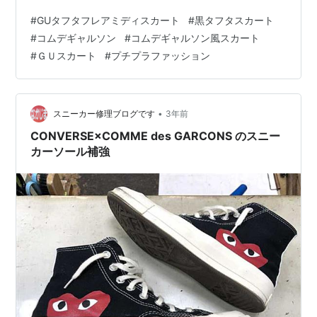
てみたくなります。 でも、コムデギャルソンはお高い印
#
GUタフタフレアミディスカート
#
黒タフタスカート
象です。 今日、ショッピングモールの店頭で見かけたフ
#
コムデギャルソン
#
コムデギャルソン風スカート
レアスカート。 なんとGUの店頭に飾ってあったスカート
#
ＧＵスカート
#
プチプラファッション
が、コムデギャルソンのスカートにそっくり。 早速、店
員さんに売り場を聞くと、ありました！ お値段を見てび
っくり！ 1,990円。 定価 2,490円（それでも安い）が、
セールでさらに安…
•
スニーカー修理ブログです
3年前
CONVERSE×COMME des GARCONS のスニー
カーソール補強