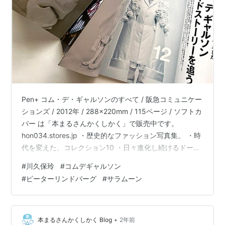
Pen+ コム・デ・ギャルソンのすべて / 阪急コミュニケー
ションズ / 2012年 / 288x220mm / 115ページ / ソフトカ
バー は「本まるさんかくしかく」で販売中です。
hon034.stores.jp ・歴史的なファッション写真集。 ・時
代を変えた、コレクション10 ・日々進化し続けるドーバ
ーストリートマーケットギンザ ・クリエーターたちはギ
#
川久保玲
#
コムデギャルソン
ャルソンの何に魅了されるのか? ・ギャルソンの3人のデ
#
ピーターリンドバーグ
#
サラムーン
ザイナー、川久保玲、渡辺淳弥、丸龍文人。 ・伝説のシ
ョー、6.1 THE MENの舞台裏を初公開。など いまさらで
すが、コム・デ・ギャルソンをお勉強。
•
本まるさんかくしかく Blog
2年前