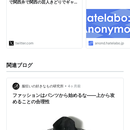
で関西弁で関西の芸人きどりでギャグ
飛ばしてたら、関西人もそうでない人
も引くじゃん。コムデギャルソンがパ
リコレで白人ばかりのモデルに黒人特
有の髪型のヅラを被せたことに「うわ
ー」と引いている英語人…
https://t.co/rLOOWoAYJj"
twitter.com
anond.hatelabo.jp
関連ブログ
•
服狂いの好きなもの研究所
4ヶ月前
ファッションはパンツから始めるな——上から攻
めることの合理性