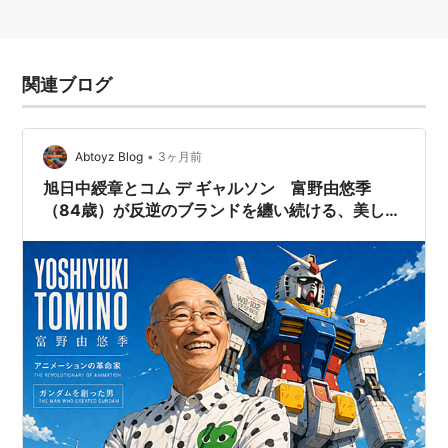
関連ブログ
•
Abtoyz Blog
3ヶ月前
旭日中綬章とコム デ ギャルソン 富野由悠季
（84歳）が反逆のブランドを纏い続ける、美しき
哲学