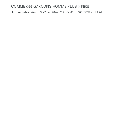
COMME des GARÇONS HOMME PLUS × Nike
Terminator High ３色 が発売されたのは 2023年4月1日
FD4159-101 FD4159-102 ※ 各々画像拝借しております
〜 著作権等問題御座いましたら削除致します 象さんを
CMで見ると MALCOLM McLARENの SOWETOという曲
を思い出してしまうのは私だけであろうか あったわ！ で