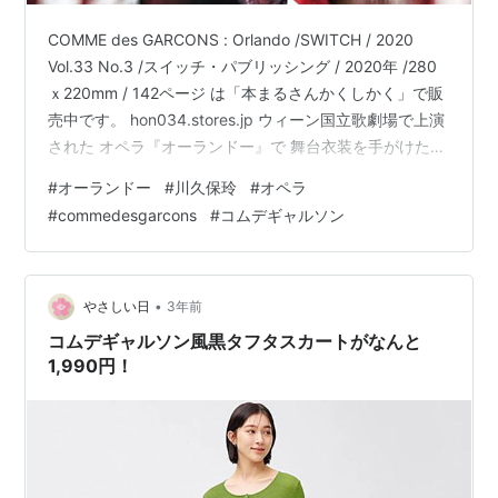
COMME des GARCONS : Orlando /SWITCH / 2020
Vol.33 No.3 /スイッチ・パブリッシング / 2020年 /280
ｘ220mm / 142ページ は「本まるさんかくしかく」で販
売中です。 hon034.stores.jp ウィーン国立歌劇場で上演
された オペラ『オーランドー』で 舞台衣装を手がけたの
は 川久保玲。 原作はヴァージニア・ウルフの
#
オーランドー
#
川久保玲
#
オペラ
『Orlando: A Biography』。 主人公の青年貴族オーラン
#
commedesgarcons
#
コムデギャルソン
ドーは 事故による昏睡状態から目覚めると 女性に変身。
イギリス社交界に舞い戻って、 詩集The Oak Treeで賞を
取り、 文学的…
•
やさしい日
3年前
コムデギャルソン風黒タフタスカートがなんと
1,990円！