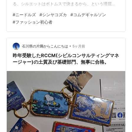
る。シルエットはボトムスで決まるから、という理屈
だ。その意見には一理ある。ある程度ファッションの基
#
ニードルズ
#
シンヤコズカ
#
コムデギャルソン
礎ができている人間なら、確かにパンツの選択がコーデ
#
ファッション初心者
全体の完成度を左右する。 ただ、これからファッション
を楽しもうとする人間には、その答えは適切ではないと
思っている。上から攻めることを勧めたい。 なぜ初心者
はパンツから始めてはいけないのか ファッションを始め
•
石川県の片隅からこんにちは
5ヶ月前
て間もない人間が最初に買うアイテムは、大抵デザイ…
昨年受験したRCCM(シビルコンサルティングマネ
ージャー)の土質及び基礎部門、無事に合格。