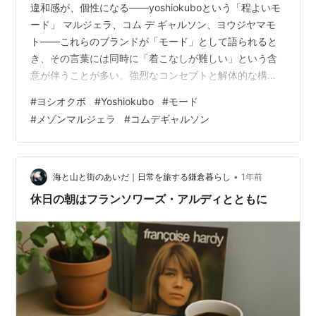
違和感が、個性になる——yoshiokuboという「程よいモ
ード」 マルジェラ、コム デ ギャルソン、ヨウジヤマモ
ト——これらのブランドが「モード」として語られると
き、その言葉には同時に「着こなしが難しい」という含
意が伴うことが多い。強烈なコンセプトと解体的な構造
は、着る側に相応の文脈を要求する。 yoshiokuboはその
#
ヨシオクボ
#
Yoshiokubo
#
モード
対極にいるわけではない。しかし同じ位置にもいない。
#
メゾンマルジェラ
#
コムデギャルソン
このブランドが生み出すのは「普通のようで、どこかが
おかしい」という感覚だ。一見すると見慣れたシルエッ
トのパンツやアウター。しかし手に取ってみると、タッ
クの位置が予想と違う。縫い目が想定外のところにあ
•
海と山と街のあいだ｜日常を旅する鎌倉暮らし
1年前
る。着てみると、身体の輪郭…
休日の朝はフランソワーズ・アルディとともに