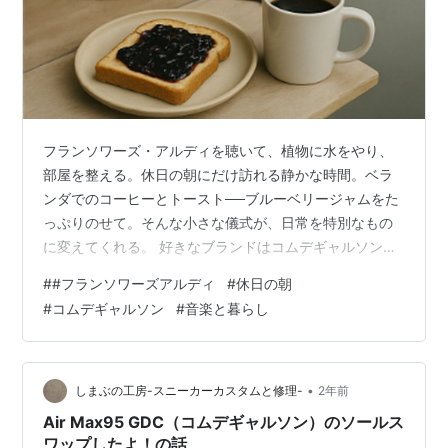
フランソワーズ・アルディを聴いて、植物に水をやり、
部屋を整える。休日の朝にだけ訪れる静かな時間。ベラ
ンダでのコーヒーとトースト──ブルーベリージャムをた
っぷりのせて。そんな小さな儀式が、日常を特別なもの
に変えてくれる。 好きなブランドはコムデギャルソン。
ハイブランドの煌びやかさとは違い、かわいらしい曲と
#
#フランソワーズアルディ
#
休日の朝
響き合う、削ぎ落とされた美しさ。これがないと始まら
#
コムデギャルソン
#
音楽と暮らし
ない。 フランソワーズ・アルディの魅力 フランソワー
ズ・アルディは、1960年代のフランスを代表する歌手で
ありながら、自ら作詞作曲を手掛ける稀有な存在でし
た。彼女の音楽は、当時流行していた明るいイェイェ・
•
しまぶの工房-スニーカーカスタムと修理-
2年前
スタイルとは一線を画し、メランコリックで抒…
Air Max95 GDC（コムデギャルソン）のソールス
ワップしたよ！の話