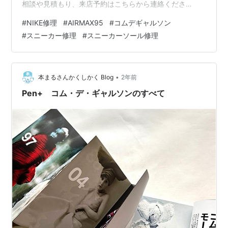
相談や見積もり、来店予約はこちらから連絡くださ
い！！ メール：shima@curry-kicks.com 公式LINE：
#
NIKE修理
#
AIRMAX95
#
コムデギャルソン
lin.ee お待ちしてます！ Air Max95!! コムデギャルソ
#
スニーカー修理
#
スニーカーソール修理
ン！！ 今回はこれだ！ ボロボロになったソールの交換
だ！
•
本まるさんかくしかく Blog
2年前
Pen+ コム・デ・ギャルソンのすべて