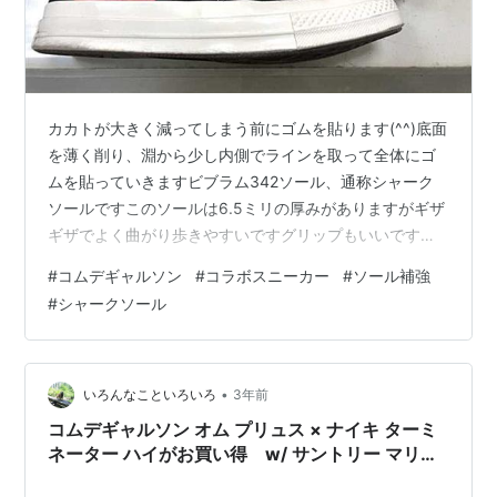
カカトが大きく減ってしまう前にゴムを貼ります(^^)底面
を薄く削り、淵から少し内側でラインを取って全体にゴ
ムを貼っていきますビブラム342ソール、通称シャーク
ソールですこのソールは6.5ミリの厚みがありますがギザ
ギザでよく曲がり歩きやすいですグリップもいいですよ
(^^) 価格などお問い合わせはこちらから、LINEでもメー
#
コムデギャルソン
#
コラボスニーカー
#
ソール補強
ルでもOKです nakajima-kutu.com
#
シャークソール
•
いろんなこといろいろ
3年前
コムデギャルソン オム プリュス × ナイキ ターミ
ネーター ハイがお買い得 w/ サントリー マリン
クラブ 1983