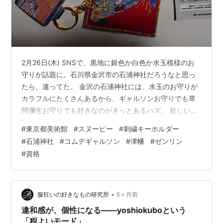
2月26日(木) SNSで、黒地に銀色か白色か水玉模様のお
守りが話題に。石川県金沢市の石浦神社だろうなと思っ
たら、違ってた。 金沢の石浦神社には、水玉のお守りが
カラフルにたくさんあるから、ギャルソンお守りでも草
間彌生お守りでも好きなのがきっとあるハズ。 欲しい方
はぜひ金沢お越しください。 ishiura.jp お守りじゃないけ
#
東京都美術館
#
スヌーピー
#
刺繍キーホルダー
ど、同じ刺繍モノ。先日購入した東京都美術館のスヌー
#
石浦神社
#
コムデギャルソン
#
津幡
#
ゼンリン
ピー刺繍キーホルダー、届いたけど予想よりも大きくて
#
資格
質も良い。 葛飾北斎の神奈川沖浪裏と凱風快晴、モネの
睡蓮。調子に乗って3種類買ってしまったけど、これなら
ゴッホも行っとけば良かった。 www.atnk0806.site w…
•
服狂いの好きなもの研究所
5ヶ月前
違和感が、個性になる——yoshiokuboという
「程よいモード」