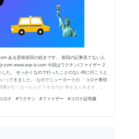
er.com ある意味前回の続きです。 前回の記事見てない人
.com www.snp-jr.com 今回はワクチン(ファイザー 2
ました。 せっかくなので行ったことのない州に行こうと
いってきました。 なのでニューヨークの ・コロナ事情
証明書がなくなったらどうするのか 等をまとめます。
か〉 〈ニューヨークのワクチンの予約について〉 ■ア
コロナ
#
ワクチン
#
ファイザー
#
コロナ証明書
法 〈ワクチンカードの使い方〉 〈アメリカのワクチ…