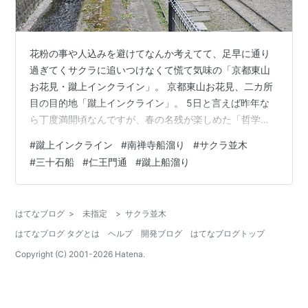
花粉の事や人込みを避けてなんか考えてて、足早に通り
過ぎてくサクラに追いつけなくて慌て気味の「京都東山
お花見・蹴上インクライン」。 京都東山お花見、二カ所
目の目的地「蹴上インクライン」。 5日と言えば昨年な
ら丁度満開頃なんですが、春の名残が楽しめた「哲学の
道」と違ってこちらは市街地により近く少し暖かいのか
#
蹴上インクライン
#
南禅寺船溜り
#
サクラ並木
花弁はすっかり落ち、葉サクラ寸前のサクラ並木が続い
#
三十石船
#
仁王門通
#
蹴上船溜り
ています。 と云う事で蹴上インクライン見物、線路の残
された砂利道を歩きます。 蹴上インクラインは、南禅寺
船溜りから蹴上船溜りまで台車に船を乗せて引き上げる
はてなブログ
>
未指定
>
サクラ並木
傾斜鉄道。 全長640m,敷地幅22m,勾配15分1の線路、
はてなブログ タグとは
ヘルプ
開発ブログ
はてなブログトップ
1891年から1948年まで運行…
Copyright (C) 2001-
2026
Hatena.