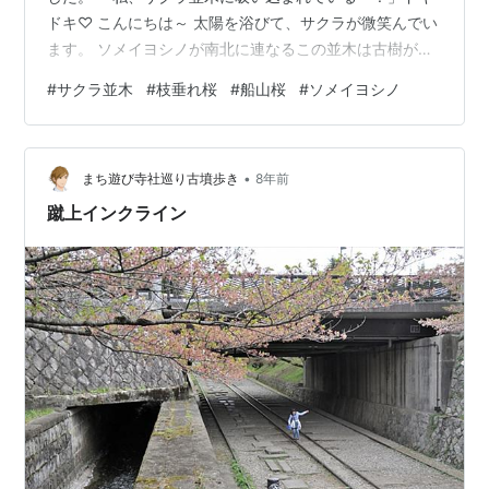
ドキ♡ こんにちは～ 太陽を浴びて、サクラが微笑んでい
ます。 ソメイヨシノが南北に連なるこの並木は古樹が多
く、ドッシリとそして温かく全ての物を見守っているよ
#
サクラ並木
#
枝垂れ桜
#
船山桜
#
ソメイヨシノ
うな感じです。個人的に好きな木の幹がコチラです。 こ
こで何度も花見をしてきたなぁ～ 夕食を持参したことも
あったっけ(*^^*) 並木の中に枝垂れ桜が１本あり、紅色
•
が濃くて可憐でした。思いっきりアップ。 そして船山桜
まち遊び寺社巡り古墳歩き
8年前
がひときわ美しいっっっ 我が家の今春は、娘と息子の環
蹴上インクライン
境が大きく変わります。人…