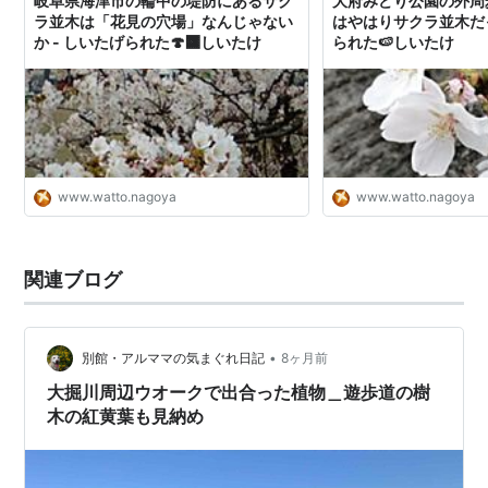
岐阜県海津市の輪中の堤防にあるサク
大府みどり公園の外周
ラ並木は「花見の穴場」なんじゃない
はやはりサクラ並木だっ
か - しいたげられた🍄‍🟫しいたけ
られた🍉しいたけ
www.watto.nagoya
www.watto.nagoya
関連ブログ
•
別館・アルママの気まぐれ日記
8ヶ月前
大掘川周辺ウオークで出合った植物＿遊歩道の樹
木の紅黄葉も見納め