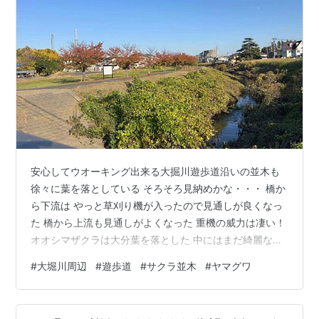
安心してウオーキング出来る大掘川遊歩道沿いの並木も
徐々に葉を落としている そろそろ見納めかな・・・ 橋か
ら下流は やっと草刈り機が入ったので見通しが良くなっ
た 橋から上流も見通しがよくなった 重機の威力は凄い！
オオシマザクラは大分葉を落とした 中にはまだ綺麗な紅
葉も 遊歩道の階段や法面は見事な絨毯に ヤマグワの黄葉
#
大堀川周辺
#
遊歩道
#
サクラ並木
#
ヤマグワ
野鳥の落とし物からここまで成長した 植樹されたオオシ
マザクラの間でわが物顔で居座る