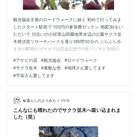
観光協会主催のロードウォークに妹と 初めて行ってみま
したスタート駅前で 100円の参加費ゼッケン 地図 飴をい
ただいて 川沿いの小径里山田園地帯水辺の公園サクラ並
木横須賀リサーチパークを通り3時間30分の ぶらぶら歩
き次の駅前のゴールでは完走記念⁉️の缶バッチと次回の案
内のチラシをいただいて温かいお味噌汁まで ご馳走にな
#
アケビの花
#
観光協会
#
ロードウォーク
り 思いがけず 楽しい１日になりました各駅前にも 途中
#
サクラ並木
#
素敵な色
#
地球さん愛してます
の道の要所にも案内の人が居てくれて100円では 申し訳
#
宇宙さん愛してます
ない気持ちでした帰りの 道路脇で見つけたアケビ(木通)
の花秋にアケビの実は見たことありますが 花は初めてで
す三つ葉アケビの花のようです奥深い素敵な色に感謝し
ました植物さん…
•
🍃暮らしのよりみち
5年前
こんなにも晴れたのでサクラ並木へ吸い込まれま
した（笑）