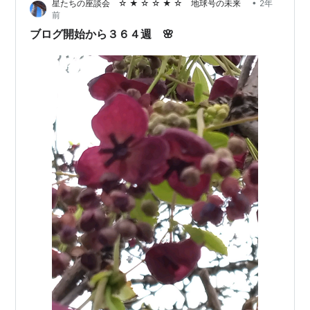
•
星たちの座談会 ☆ ★ ☆ ☆ ★ ☆ 地球号の未来
2年
前
ブログ開始から３６４週 🌸