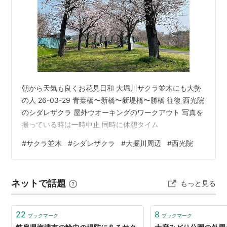
朝から天気も良くお花見日和 大堀川サクラ並木にも大勢
の人 26-03-29 青葉橋〜新橋〜新堤橋〜勝橋 往復 西光院
のシダレザクラ 屋外ウオーキングのワークアウト 写真を
撮っている時は一時中止 同時に休憩タイム
#
サクラ並木
#
シダレザクラ
#
大掘川周辺
#
西光院
ネットで話題
もっと見る
22
8
ブックマーク
ブックマーク