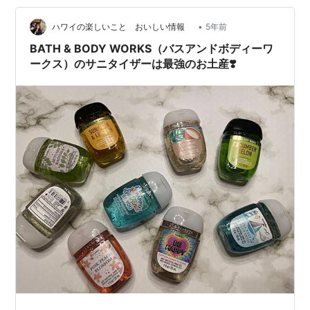
ん。 「発酵で楽しい社会を！」をミッションに掲げる、
研究開発型のスタートアップ企業です。 ブログでも書い
•
ハワイの楽しいこと おいしい情報
5年前
たように、代表の酒井里奈さんの講演に行…
BATH & BODY WORKS（バスアンドボディーワ
ークス）のサニタイザーは最強のお土産❣️