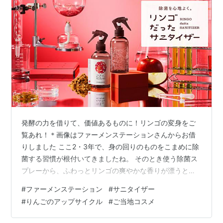
発酵の力を借りて、価値あるものに！リンゴの変身をご
覧あれ！＊画像はファーメンステーションさんからお借
りしました ここ2・3年で、身の回りのものをこまめに除
菌する習慣が根付いてきましたね。 そのとき使う除菌ス
プレーから、ふわっとリンゴの爽やかな香りが漂うと、
ちょっとうれしい。ちょっと気分が上がる。と、思いま
#
ファーメンステーション
#
サニタイザー
せんか？ しかも、それはリンゴジュースの搾りかすを発
#
りんごのアップサイクル
#
ご当地コスメ
酵の力で生まれ変わらせたものなのです。 以前、ご当地
コスメブログでご紹介したファーメンステーションさ