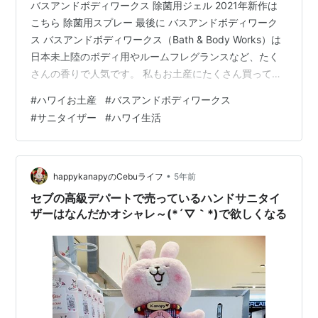
バスアンドボディワークス 除菌用ジェル 2021年新作は
こちら 除菌用スプレー 最後に バスアンドボディワーク
ス バスアンドボディワークス（Bath & Body Works）は
日本未上陸のボディ用やルームフレグランスなど、たく
さんの香りで人気です。 私もお土産にたくさん買って帰
ります😊 ボディシャンプー、ミスト、ローテーション、
#
ハワイお土産
#
バスアンドボディワークス
そしてルームフレグランスも大人気ですが、お土産に最
#
サニタイザー
#
ハワイ生活
適なのはこちら🥰 除菌用ジェル サニタイザー、つまり除
菌用ジェル。コンパクトなので身につけおくのにも邪魔
になりません🤗(アルコール71%) 数え切れない種類のサ
ニタイザー。コロナ対策で大人気です。いっときは品薄
•
happykanapyのCebuライフ
5年前
になって…
セブの高級デパートで売っているハンドサニタイ
ザーはなんだかオシャレ～(*´▽｀*)で欲しくなる