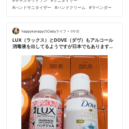
#
キャスキッドソン
#
サニタイザー
ます。 私は食料品目的でどちらにも行くのですが、ルス
#
ハンドサニタイザー
#
ハンドクリーム
#
ラベンダー
タンスに行くと移動途中に化粧品エリアを通ります。 そ
れで、エスカレーターのすぐ隣のエリアで何やら目を引
く商品がこまごまと並んでいるのが目に入りました。 近
づいて見てみると手の消毒をするサニタイザーでした。
•
happykanapyのCebuライフ
6年前
フィリピンではコロナに関…
LUX（ラックス）とDOVE（ダヴ）もアルコール
消毒液を出してるようですが日本でもあります
か？