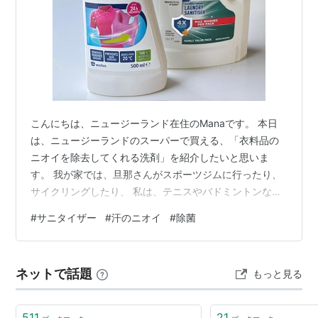
こんにちは、ニュージーランド在住のManaです。 本日
は、ニュージーランドのスーパーで買える、「衣料品の
ニオイを除去してくれる洗剤」を紹介したいと思いま
す。 我が家では、旦那さんがスポーツジムに行ったり、
サイクリングしたり、 私は、テニスやバドミントンなど
をするので、スポーツウェアの洗濯物が多いです。 毎
#
サニタイザー
#
汗のニオイ
#
除菌
日、洗濯機を回わせばいいのですがそうもいかず、1日放
置しただけで、たちまち悪臭を放ちます。 お湯を張った
バケツに入れておくのですが、臭いものは臭い。苦笑 私
ネットで話題
もっと見る
はスポーツブラとユニクロのブラトップの、アンダーバ
スト部分のニオイが気になります。 洗濯を重ねても、着
用するたび蓄積したニオイがプワンと再…
511
21