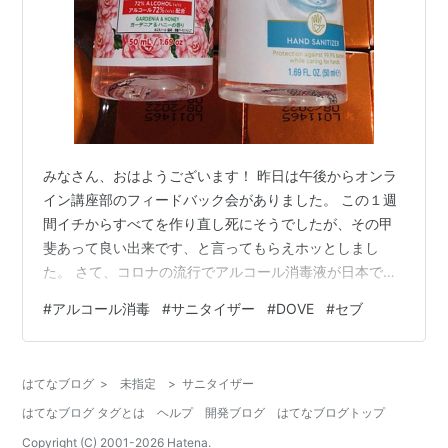
みなさん、おはようございます！ 昨日は午後からオンラ
イン講座部のフィードバック会がありました。 この１週
間イチからすべてを作り直し死にそうでしたが、その甲
斐あって良い出来です、と言ってもらえホッとしまし
た。 さて、コロナの流行でアルコール消毒液が日本では
手に入らない状態になったことがありましたよね。 フィ
#
アルコール消毒
#
サニタイザー
#
DOVE
#
セブ
リピンでは、コロナに関係なく普段からアルコール消毒
液は持ち歩いている人が多く常に需要があります。 その
ため、コロナの時にもマスクは手に入らない状態になっ
はてなブログ
>
未指定
>
サニタイザー
たことがありましたが、アルコール消毒液は問題なく手
はてなブログ タグとは
ヘルプ
開発ブログ
はてなブログトップ
に入りました。 そのアルコール消毒液ですが、こちらで
はいろいろな種類や香りのものが売られてい…
Copyright (C) 2001-
2026
Hatena.