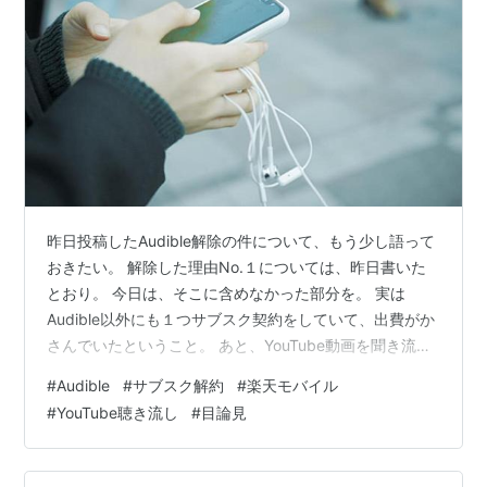
昨日投稿したAudible解除の件について、もう少し語って
おきたい。 解除した理由No.１については、昨日書いた
とおり。 今日は、そこに含めなかった部分を。 実は
Audible以外にも１つサブスク契約をしていて、出費がか
さんでいたということ。 あと、YouTube動画を聞き流す
ほうが、その日のムード問題＋出費の両方を解決できる
#
Audible
#
サブスク解約
#
楽天モバイル
と考えた。ということ。 個人の契約中のモバイルキャリ
#
YouTube聴き流し
#
目論見
アにもよる話だけど、私の場合は楽天で、データが３G以
下の月は１０００円くらい、３Gを超えると次は２０Gま
で１０００円プラスだ。 つまり、好きなYouTube動画を