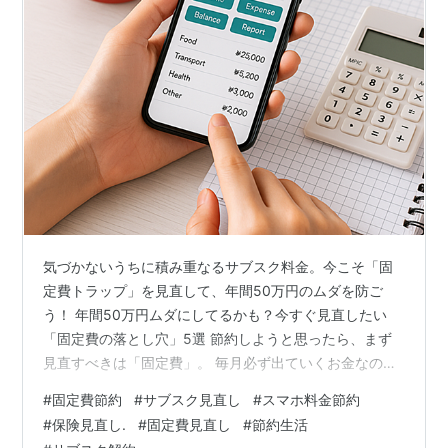
気づかないうちに積み重なるサブスク料金。今こそ「固
定費トラップ」を見直して、年間50万円のムダを防ご
う！ 年間50万円ムダにしてるかも？今すぐ見直したい
「固定費の落とし穴」5選 節約しようと思ったら、まず
見直すべきは「固定費」。 毎月必ず出ていくお金なの
に、契約しているだけで勝手に引き落とされ続けている
#
固定費節約
#
サブスク見直し
#
スマホ料金節約
ものが意外と多いんです。 気づいていないうちに、家計
#
保険見直し.
#
固定費見直し
#
節約生活
の負担がどんどん増える固定費。 今回は、私が実際に見