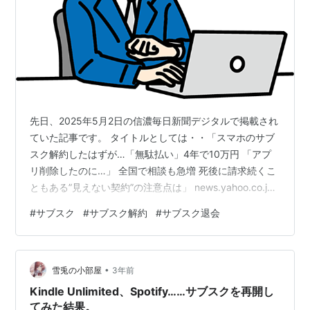
先日、2025年5月2日の信濃毎日新聞デジタルで掲載され
ていた記事です。 タイトルとしては・・「スマホのサブ
スク解約したはずが…「無駄払い」4年で10万円 「アプ
リ削除したのに…」 全国で相談も急増 死後に請求続くこ
ともある”見えない契約”の注意点は」 news.yahoo.co.jp
上記の記事を要約すると・・ある女性が、スマートフォ
#
サブスク
#
サブスク解約
#
サブスク退会
ンの機種変更時に動画配信サービスのサブスクリプショ
ン契約を勧められ、「1ヵ月無料で、月末に解約すれば料
金はかからない」と説明を受けた。解約の方法について
•
店員に尋ねると「×アプリを削除すればよい」と言われた
雪兎の小部屋
3年前
ため、契約後すぐにアプリをアンインストール。しか
Kindle Unlimited、Spotify……サブスクを再開し
し、実際に…
てみた結果。