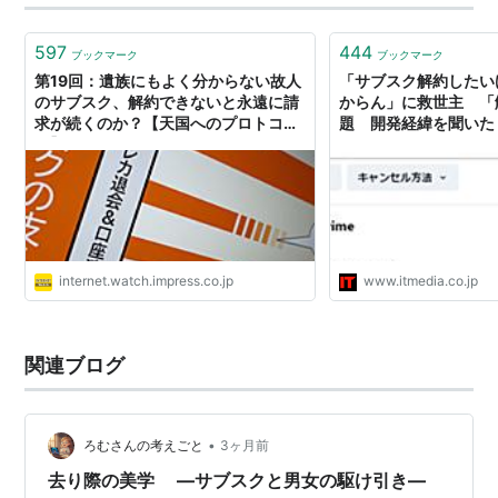
期的に見直すことで、解約忘れを防げます 原因・基本知
識 サブスクリプション（サブスク）とは…
597
444
ブックマーク
ブックマーク
第19回：遺族にもよく分からない故人
「サブスク解約したい
のサブスク、解約できないと永遠に請
からん」に救世主 「解
求が続くのか？【天国へのプロトコ
題 開発経緯を聞いた
ル】
internet.watch.impress.co.jp
www.itmedia.co.jp
関連ブログ
•
ろむさんの考えごと
3ヶ月前
去り際の美学 ―サブスクと男女の駆け引き―