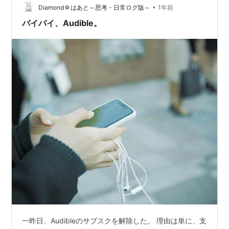
２０Gまで聞き流しても、Audibleより安い。 試しにA…
•
Diamond☆はあと～思考・日常ログ版～
1年前
バイバイ、Audible。
一昨日、Audibleのサブスクを解除した。 理由は単に、支