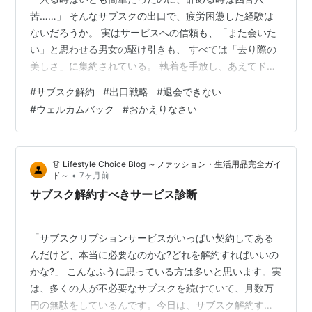
苦……」 そんなサブスクの出口で、疲労困憊した経験は
ないだろうか。 実はサービスへの信頼も、「また会いた
い」と思わせる男女の駆け引きも、 すべては「去り際の
美しさ」に集約されている。 執着を手放し、あえてドア
を軽やかに開けておくことで生まれる、 現代の新しいリ
#
サブスク解約
#
出口戦略
#
退会できない
ターン戦略を紐解いてみたい。 「出口」への戦闘態勢 先
#
ウェルカムバック
#
おかえりなさい
日、数年続けていたあるサブスクリプションサービスを
見直し、解約することにした。 かつてのサブスクといえ
ば、入るのは一瞬、辞めるのは至難の業。 そんなイメー
👗 Lifestyle Choice Blog ～ファッション・生活用品完全ガイ
ジがこびりついている。 案の定、ウェブサイト上のマイ
•
ド～
7ヶ月前
ページをパッと見ただけでは 「解…
サブスク解約すべきサービス診断
「サブスクリプションサービスがいっぱい契約してある
んだけど、本当に必要なのかな?どれを解約すればいいの
かな?」 こんなふうに思っている方は多いと思います。実
は、多くの人が不必要なサブスクを続けていて、月数万
円の無駄をしているんです。今日は、サブスク解約すべ