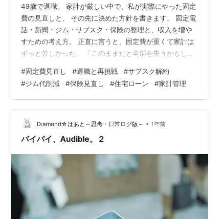
49歳で退職。 家計が厳しい中で、私が実際にやった固定
費の見直しと、 その先に決めた方針を書きます。 固定電
話・新聞・ジム・サブスク・保険の整理と、収入を増や
すための考え方。 正直に言うと、固定費が重くて家計は
ずっと苦しかった。 「このままだと全部を失うかもしれ
ない」という不安がはっきりしてきて、 先月末に会社を
#
固定費見直し
#
退職と再挑戦
#
サブスク解約
辞め、あらためて挑戦に向けて動き始めました。 最初に
#
ジム代削減
#
保険見直し
#
住宅ローン
#
家計管理
手をつけたのは、やっぱり“出ていくお金”。 **削れるも
のは削る。 限界まで削ったら、残りは稼ぐ力を上げる。
**今日は、私が実際にやったことと、そこで決めた方針
を残しておきます。 固定費は「やれば下がる」が、どこ
•
Diamond☆はあと～思考・日常ログ版～
1年前
かで必ず“下げ止まる…
バイバイ、Audible。２