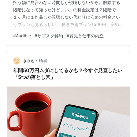
払う額に見合わない時間しか視聴しないから。解除する
段階になって知ったけど、いまの料金設定は２段階で、
１ヶ月に１作品しか視聴しない代わりに安めの料金とい
うプランもあるらしい。 聴き放題プラン1500円、安めの
「スタンダードプラン」880円。 これを高いと感じるか
#
Audible
#
サブスク解約
#
育児と仕事の両立
どうかは、もちろん個人によって様々で、私にとって聴
き放題プランは最初「ちょっと高めだけどスキマ時間に
読書できる便利なサービス」だった。育児と仕事の日々
•
で自分時間が極端に減って読書時間なんて確保できない
きみえ
1年前
今の私にはピッタリ！だった。 けれどいざ視聴しはじめ
年間50万円ムダにしてるかも？今すぐ見直したい
てみると、思ったほど聴く時間…
「5つの落とし穴」