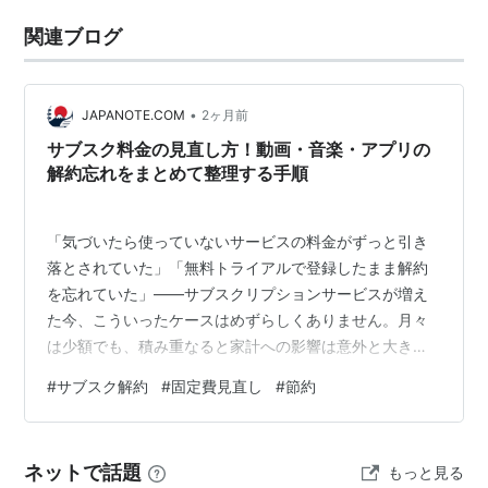
関連ブログ
•
JAPANOTE.COM
2ヶ月前
サブスク料金の見直し方！動画・音楽・アプリの
解約忘れをまとめて整理する手順
「気づいたら使っていないサービスの料金がずっと引き
落とされていた」「無料トライアルで登録したまま解約
を忘れていた」——サブスクリプションサービスが増え
た今、こういったケースはめずらしくありません。月々
は少額でも、積み重なると家計への影響は意外と大きく
なります。この記事では、サブスクをまとめて把握し直
#
サブスク解約
#
固定費見直し
#
節約
す手順と、解約時の注意点をわかりやすく解説します。
この記事でわかること サブスクの契約状況を一覧で把握
する方法 動画・音楽・アプリ別の解約手順の確認方法 解
ネットで話題
もっと見る
約時に注意したいポイント クレジットカードの明細を定