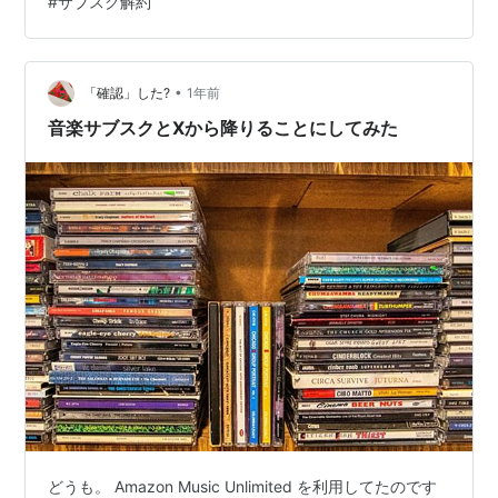
#
サブスク解約
直して効果があった「固定費トラップ」5つを具体例と数
字つきで紹介します。 1. 使ってないのに払い続けてる
「サブスク地獄」 サブスクの平均利用数は、ひとりあた
り月5〜7個とも言われています（M…
•
「確認」した?
1年前
音楽サブスクとXから降りることにしてみた
どうも。 Amazon Music Unlimited を利用してたのです