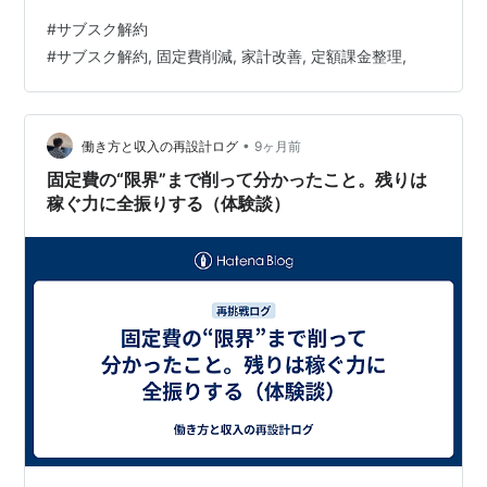
きサービス診断について、詳しく説明します。 サブスク
#
サブスク解約
リプションサービスの基本知識 まず、サブスクについ
#
サブスク解約, 固定費削減, 家計改善, 定額課金整理,
て、基本的な知識を説明します。 サブスクリプションサ
ービスとは 定義：月額料金を支払って継続的にサービス
を利用いつでも解約可能（多くの場合）自動更新が標準
的 特徴：毎月自動で課金される解約手続きを忘れるとず
•
働き方と収入の再設計ログ
9ヶ月前
っと支払い続ける複数利用で月額合計が…
固定費の“限界”まで削って分かったこと。残りは
稼ぐ力に全振りする（体験談）