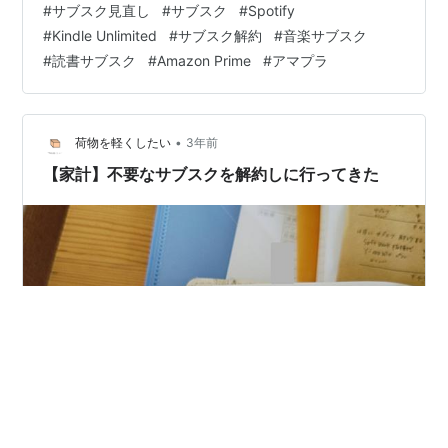
#
サブスク見直し
#
サブスク
#
Spotify
分の読みたい本は自分の意思で選ぶタイプで、人からの
#
Kindle Unlimited
#
サブスク解約
#
音楽サブスク
おすすめなどはあまり手に取れないタイプということも
#
読書サブスク
#
Amazon Prime
#
アマプラ
あり、主だった本は3冊ほど読んだだけで、あとは普段通
り購入して読むことが多く、加入した…
•
荷物を軽くしたい
3年前
【家計】不要なサブスクを解約しに行ってきた