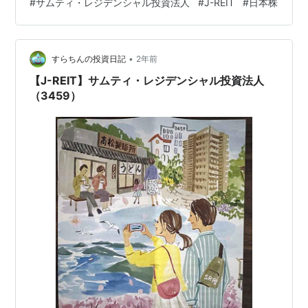
#
サムティ・レジデンシャル投資法人
#
J-REIT
#
日本株
するところでもあります。 名前の通りレジデンスが80％
以上を占め、住居もシングル・コンパクトタイプの物件
を重視する方針のようです。平均稼働率97.4%、平均築年
•
数は12.1年です。今回の分配金は1口あたり2646円でし
すらちんの投資日記
2年前
た。私は6単位保有しています。 以下は過…
【J-REIT】サムティ・レジデンシャル投資法人
（3459）