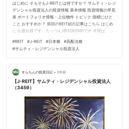
はじめに そもそもJ-REITとは何ですか？ サムティ・レジ
デンシャル投資法人の投資情報 基本情報 投資情報の早見
表 ポートフォリオ情報・上位物件 トピック 指標にひと
こと おすすめか？ 前回のREIT紹介記事はこちら はじめ
に お疲れ様です、たっつん(@326099)です 今回は、 サ
ムティ・レジデンシャル投資法人（3459） を取り上げ
#
REIT
#
J-REIT
#
日本株
#
高配当株
たいと思います。 本ブログに目を通して頂くにあたり、
#
サムティ・レジデンシャル投資法人
主観による感想も含むことを御理解の上、最終的な証券
の売買は、個人の責任の範疇にてお願いいたします。 そ
もそもJ-REITとは何ですか？ tatsukabummd.com
tatsukabummd.com サ…
•
すらちんの投資日記
2年前
【J-REIT】サムティ・レジデンシャル投資法人
（3459）