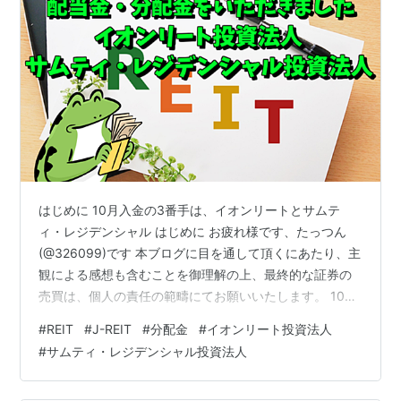
はじめに 10月入金の3番手は、イオンリートとサムテ
ィ・レジデンシャル はじめに お疲れ様です、たっつん
(@326099)です 本ブログに目を通して頂くにあたり、主
観による感想も含むことを御理解の上、最終的な証券の
売買は、個人の責任の範疇にてお願いいたします。 10月
入金の3番手は、イオンリートとサムティ・レジデンシャ
#
REIT
#
J-REIT
#
分配金
#
イオンリート投資法人
ル これはどちらもSBI証券の特定口座なので、課税対象
#
サムティ・レジデンシャル投資法人
ですね😲 それでもイオンリート単体で、27,000円以上貰
えているのは大きい イオンリート、サムティ、そして先