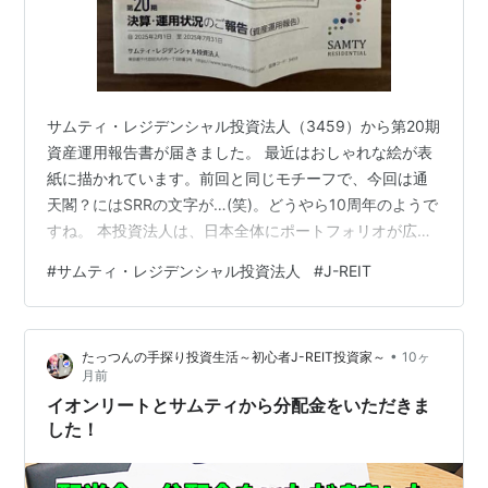
サムティ・レジデンシャル投資法人（3459）から第20期
資産運用報告書が届きました。 最近はおしゃれな絵が表
紙に描かれています。前回と同じモチーフで、今回は通
天閣？にはSRRの文字が…(笑)。どうやら10周年のようで
すね。 本投資法人は、日本全体にポートフォリオが広が
っています。地方都市中心のポートフォリオ(70%程度)と
#
サムティ・レジデンシャル投資法人
#
J-REIT
なり、『Japan-Wide Portfolio』の意味するところでも
あります。 名前の通りレジデンスが80％以上を占め、住
居もシングル・コンパクトタイプの物件を重視する方針
•
たっつんの手探り投資生活～初心者J-REIT投資家～
10ヶ
のようです。平均稼働率96.9%、平均築年数は12.1年で
月前
す。今回の分配金は1口あたり2808円でした…
イオンリートとサムティから分配金をいただきま
した！