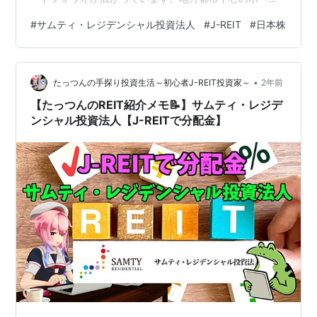
フォリオ(70%程度)となり、『Japan-Wide Portfolio』の
#
サムティ・レジデンシャル投資法人
#
J-REIT
#
日本株
意味するところでもあります。 名前の通りレジデンスが
80％以上を占め、住居もシングル・コンパクトタイプの
物件を重視する方針のようです。平均稼働率98.4%、平
•
均築年数は12.1年です。今回の分配金は1口あたり3118円
たっつんの手探り投資生活～初心者J-REIT投資家～
2年前
でした。私は6単位保有しています。 以下…
【たっつんのREIT紹介メモ📝】サムティ・レジデ
ンシャル投資法人【J-REITで分配金】