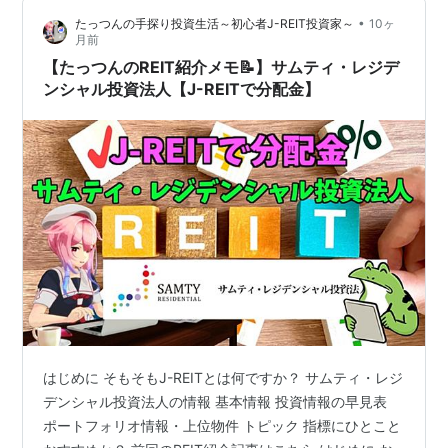
日の森ヒルズと三井不動産ロジを合わせて6万円くらいあ
•
たっつんの手探り投資生活～初心者J-REIT投資家～
10ヶ
りますからね更にここからもう1銘柄残ってて、大体10万
月前
くらいには…
【たっつんのREIT紹介メモ📝】サムティ・レジデ
ンシャル投資法人【J-REITで分配金】
はじめに そもそもJ-REITとは何ですか？ サムティ・レジ
デンシャル投資法人の情報 基本情報 投資情報の早見表
ポートフォリオ情報・上位物件 トピック 指標にひとこと