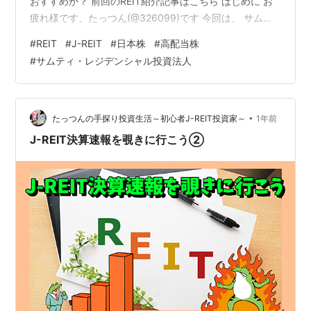
おすすめか？ 前回のREIT紹介記事はこちら はじめに お
疲れ様です、たっつん(@326099)です 今回は、 サムテ
ィ・レジデンシャル投資法人（3459） を取り上げたい
#
REIT
#
J-REIT
#
日本株
#
高配当株
と思います。 本ブログに目を通して頂くにあたり、主観
#
サムティ・レジデンシャル投資法人
による感想も含むことを御理解の上、最終的な証券の売
買は、個人の責任の範疇にてお願いいたします。 良けれ
ばグループご支援をば１つお願いいたします🙏 ランキン
グ参加中個人投資家 そもそもJ-REITとは何ですか…
•
たっつんの手探り投資生活～初心者J-REIT投資家～
1年前
J-REIT決算速報を覗きに行こう②