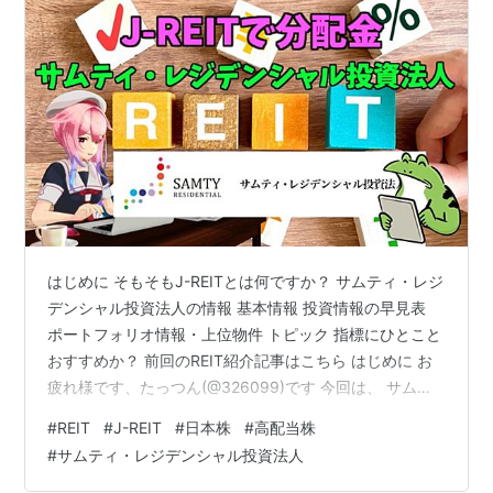
はじめに そもそもJ-REITとは何ですか？ サムティ・レジ
デンシャル投資法人の情報 基本情報 投資情報の早見表
ポートフォリオ情報・上位物件 トピック 指標にひとこと
おすすめか？ 前回のREIT紹介記事はこちら はじめに お
疲れ様です、たっつん(@326099)です 今回は、 サムテ
ィ・レジデンシャル投資法人（3459） を取り上げたい
#
REIT
#
J-REIT
#
日本株
#
高配当株
と思います。 本ブログに目を通して頂くにあたり、主観
#
サムティ・レジデンシャル投資法人
による感想も含むことを御理解の上、最終的な証券の売
買は、個人の責任の範疇にてお願いいたします。 良けれ