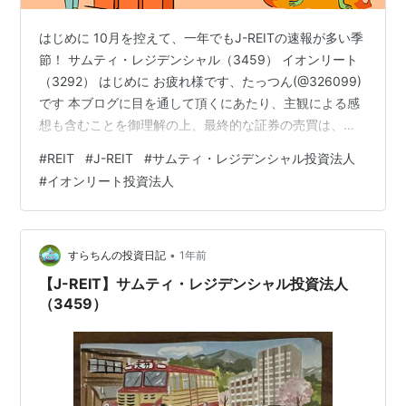
はじめに 10月を控えて、一年でもJ-REITの速報が多い季
節！ サムティ・レジデンシャル（3459） イオンリート
（3292） はじめに お疲れ様です、たっつん(@326099)
です 本ブログに目を通して頂くにあたり、主観による感
想も含むことを御理解の上、最終的な証券の売買は、個
人の責任の範疇にてお願いいたします。 10月を控えて、
#
REIT
#
J-REIT
#
サムティ・レジデンシャル投資法人
一年でもJ-REITの速報が多い季節！ 7月〆の銘柄は、10
#
イオンリート投資法人
月に分配金の入金がある💴 そんなこんなで9月中旬にな
り、来月の確定決算や、来期の予想が続々登場してきま
したね😊 サムティ・レジデンシャル（3459） 今期経常
は42％の上昇⬆😃 分配金は、確定支払 ➡ 今…
•
すらちんの投資日記
1年前
【J-REIT】サムティ・レジデンシャル投資法人
（3459）