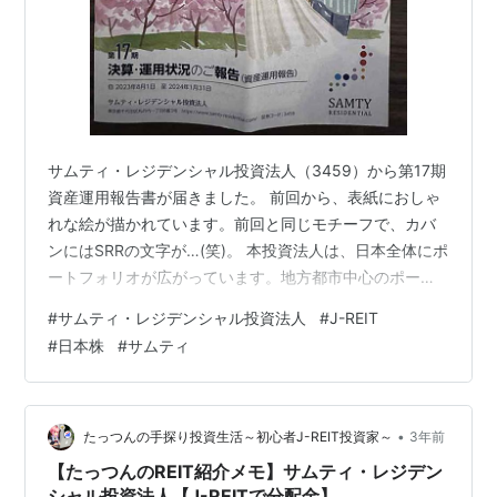
サムティ・レジデンシャル投資法人（3459）から第17期
資産運用報告書が届きました。 前回から、表紙におしゃ
れな絵が描かれています。前回と同じモチーフで、カバ
ンにはSRRの文字が…(笑)。 本投資法人は、日本全体にポ
ートフォリオが広がっています。地方都市中心のポート
フォリオ(70%程度)となり、『Japan-Wide Portfolio』の
#
サムティ・レジデンシャル投資法人
#
J-REIT
意味するところでもあります。 名前の通りレジデンスが
#
日本株
#
サムティ
80％以上を占め、住居もシングル・コンパクトタイプの
物件を重視する方針のようです。平均稼働率96.9%、平
均築年数は11.8年です。今回の分配金は1口あたり2841円
でした。私は6単位保有しています。 以下…
•
たっつんの手探り投資生活～初心者J-REIT投資家～
3年前
【たっつんのREIT紹介メモ】サムティ・レジデン
シャル投資法人【J-REITで分配金】