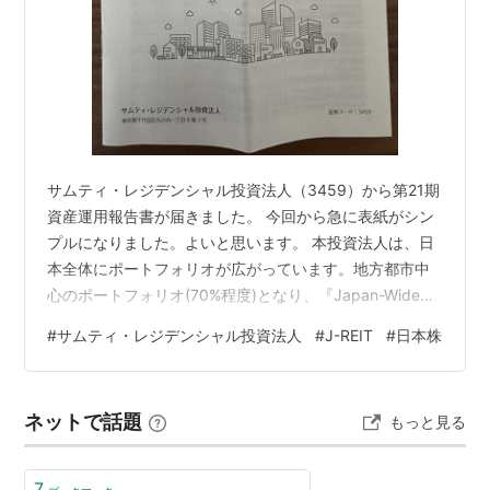
サムティ・レジデンシャル投資法人（3459）から第21期
資産運用報告書が届きました。 今回から急に表紙がシン
プルになりました。よいと思います。 本投資法人は、日
本全体にポートフォリオが広がっています。地方都市中
心のポートフォリオ(70%程度)となり、『Japan-Wide
Portfolio』の意味するところでもあります。 名前の通り
#
サムティ・レジデンシャル投資法人
#
J-REIT
#
日本株
レジデンスが80％以上を占め、住居もシングル・コンパ
クトタイプの物件を重視する方針のようです。平均稼働
率97.8%、平均築年数は12.2年です。今回の分配金は1口
ネットで話題
もっと見る
あたり3604円でした。私は6単位保有しています。 以下
は過去の記事です。 sophisticated…
7