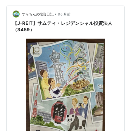
ばグループご支援をば１つお願いいたします🙏 ランキン
グ参加中個人投資家 そもそもJ-REITとは何ですか…
•
すらちんの投資日記
9ヶ月前
【J-REIT】サムティ・レジデンシャル投資法人
（3459）