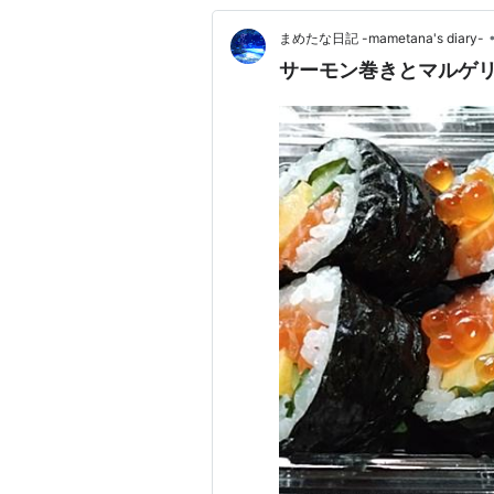
まめたな日記 -mametana's diary-
サーモン巻きとマルゲ