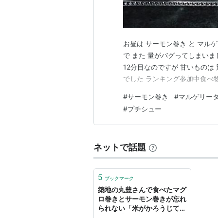
お昼は サーモン巻き と マル
で また 量がバグってしまいま
12分目なのですが 甘いものは
でした ランキング参加中食べ
#
サーモン巻き
#
マルゲリー
#
プチシュー
ネットで話題
5
ブックマーク
築地の丸豊さんで食べたマグ
ロ巻きとサーモン巻きが忘れ
られない「米がかろうじてあ
るって感じ」「ほぼ刺身」