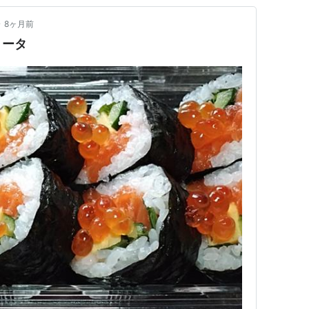
•
8ヶ月前
リータ