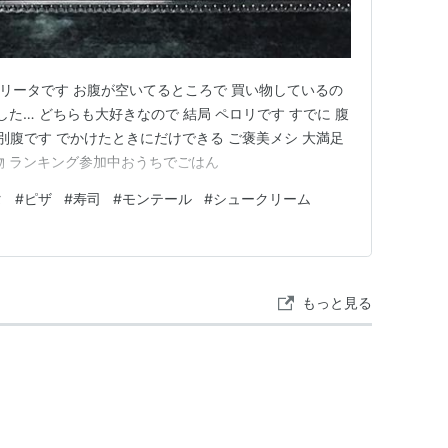
ゲリータです お腹が空いてるところで 買い物しているの
した… どちらも大好きなので 結局 ペロリです すでに 腹
 別腹です でかけたときにだけできる ご褒美メシ 大満足
物 ランキング参加中おうちでごはん
タ
#
ピザ
#
寿司
#
モンテール
#
シュークリーム
もっと見る