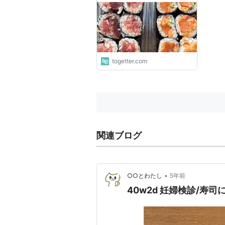
togetter.com
関連ブログ
•
○○とわたし
5年前
40w2d 妊婦検診/寿司