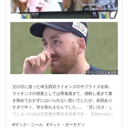
父の日に放った埼玉西武ライオンズのサプライズ企画。
ライオンズの発案としては秀逸過ぎて、感動し過ぎて書
き留めておかずにはいられない想いでしたが、余韻あり
すぎて中々、筆を取れませんでした…。 「貰い泣き」し
てしまったのは辻監督の男泣き以来です。 【How much I
love you】ギャレット投手、ニール投手、ダーモディ投
#
ザック・ニール
#
マット・ダーモディ
手、スパンジェンバーグ選手、メヒア選手へ - YouTube