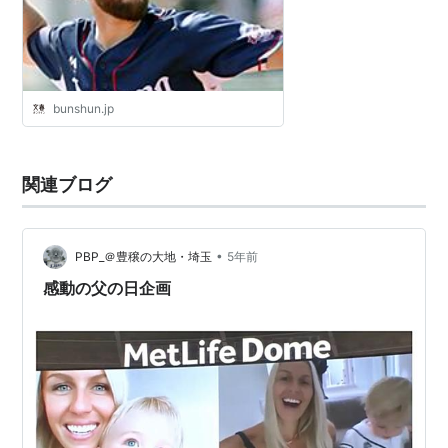
bunshun.jp
関連ブログ
•
PBP_＠豊穣の大地・埼玉
5年前
感動の父の日企画