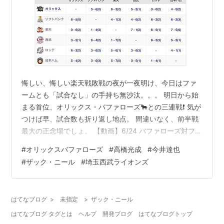
悔しい、悔しい楽天戦敗戦の夜が一夜明け、今日はファ
ームとも「試合なし」の手持ち無沙汰。。。 明日から始
まる首位、オリックス・バファローズ🐂との三連戦❗️ 気が
つけば早、試合数も折り返し地点。 間違いなく、前半戦
最大の正念場でしょ。 【動画】6/24 バファローズ対ファ
イターズ ダイジェスト - プロ野球 - スポーツナビ パーソ
#
オリックスバファローズ
#
高橋光成
#
今井達也
ル パ・リーグTV (出所: スポニチ) ロッテが勝手にコケた
#
ザック・ニール
#
埼玉西武ライオンズ
ので、労せずして４位再浮上。そして首位を爆走するオ
リックスも、最下位・日本ハムに連勝を11！で止めら
れ、首位との差も４．０Gでナントカ踏みとどまってい
はてなブログ
>
未指定
>
ザック・ニール
る。。。 マジマジと順位表と対戦成績表を凝視。 オリッ
はてなブログ タグとは
ヘルプ
開発ブログ
はてなブログトップ
クス…