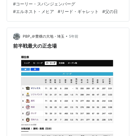
#
コーリー・スパンジェンバーグ
元々、通訳さんの発案だったと聞きましたが、こういう
#
エルネスト・メヒア
#
リード・ギャレット
#
父の日
素晴らしい現場のアイデアを、アイデアのままで終わら
せず、確りと汲み上げて形にする。 風通しの良い素晴ら
しい組織に生まれ変わっている事が伺われます。 サーベ
ラス支配…
•
PBP_＠豊穣の大地・埼玉
5年前
前半戦最大の正念場