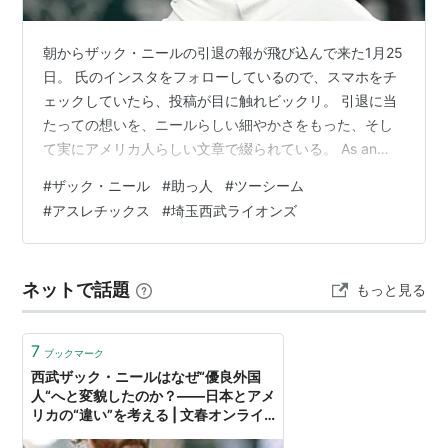
朝からザック・ニールの引退の報が飛び込んで来た1月25
日。 氏のインスタをフォローしているので、スマホをチ
ェックしていたら、投稿が目に触れビックリ。 引退に当
たっての想いを、ニールらしい細やかさをもった、そし
て実にアメリカ人らしい文章で綴られている。 As an
athlete there inevitably comes a time when we decide
#
ザック・ニール
#
助っ人
#
ツーシーム
to play no more. That time for me is now. I am so
#
アスレチックス
#
埼玉西武ライオンズ
grateful for the last 14 years of being able to play
baseball for…
ネットで話題
もっと見る
7
ブックマーク
西武ザック・ニールはなぜ“優良外国
人“へと変貌したのか？――日本とアメ
リカの“違い”を考える | 文春オンライ
ン