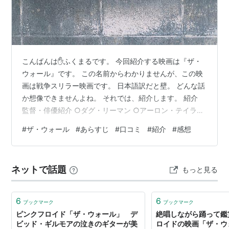
2007年、イラク。アメリカ兵のアイザック（アー
ロン・テイラー=ジョンソン）とマシューズ（ジョ
ン・シナ）は、想定外の場所から突然の銃撃に遭
こんばんは✋ふくまるです。 今回紹介する映画は『ザ・
う。マシューズはその場に崩れ落ち、アイザック
ウォール』です。 この名前からわかりませんが、この映
は瓦礫の壁の背後に命からがら逃げこむ。脚を撃
画は戦争スリラー映画です。 日本語訳だと壁。 どんな話
たれ身動きが取れなくなったアイザックは助けを
か想像できませんよね。 それでは、紹介します。 紹介
呼ぼうと無線を手にするが、そこから聞こえてき
監督・俳優紹介 ○ダグ・リーマン ○アーロン・テイラー
たのは”死神”としてアメリカから恐れられていた
=ジョンソン あらすじ 単語紹介 ○イラクスナイパー・ジ
#
ザ・ウォール
#
あらすじ
#
口コミ
#
紹介
#
感想
ュバ 口コミ ○面白い ○面白くない 感想 紹介 公開日 ２
スナイパー＜ジューバ＞の声だった。止まらない
０１７年５月１２日(アメリカ合衆国) ジャンル 戦争・ス
脚からの出血、容赦ない日差し、迫り来る喉の渇
リラー 上映時間 １時間３０分 監督 ダグ・リーマン 俳優
き…。圧倒的不利な状況で始まった最恐のスナイ
ネットで話題
もっと見る
アーロン・テイラー=ジョンソン(アイザック役) 監督・俳
パーとの頭脳戦（ゲーム）に、己の能力フル回転
優紹介 ○ダグ・リーマン 生年月日 １９６５年…
で挑む！はたしてそこに生きて帰る術はあるの
6
6
ブックマーク
ブックマーク
か？！
ピンクフロイド「ザ・ウォール」 デ
絶唱しながら踊って鑑
（公式サイトより）
ビッド・ギルモアの泣きのギターが美
ロイドの映画「ザ・ウ