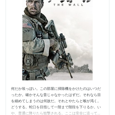
何だか埃っぽい。この部屋に掃除機をかけたのはいつだ
ったか。確かそんな昔じゃなかったはずだ。それなら目
*1
:
Rated R for language throughout and some war
を細めてしまうのは何故だ。それとやたらと喉が渇く。
どうする。蛇口を目指して一階まで階段を下りるか。い
violence.
や、普通に降りたら狙撃される。ここは安全に這って行