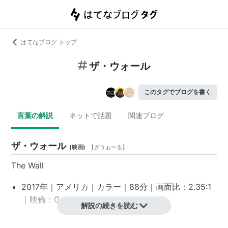
はてなブログ トップ
ザ・ウォール
このタグでブログを書く
言葉の解説
ネットで話題
関連ブログ
ザ・ウォール
(
映画
)
【
ざうぉーる
】
The Wall
2017年｜アメリカ｜カラー｜88分｜画面比：2.35:1
｜映倫：G｜MPAA: R
*1
解説の続きを読む
スタッフ