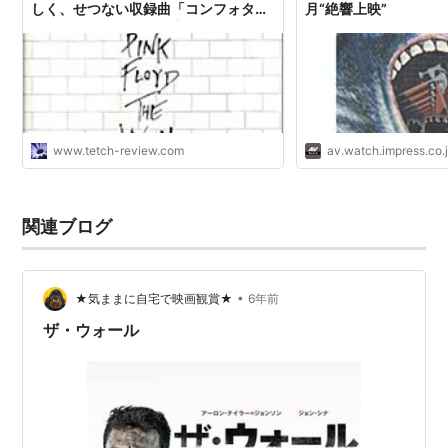
しく、せつない収録曲「コンフォタブ
月“絶響上映”
リー・ナム」 物語仕立ての歌詞も味
実在したと言われる狙撃手ジューバをモチーフにしたア
わい深い （おすすめ名曲名盤） - て
っちレビュー
クション・スリラー映画。
予告編
www.tetch-review.com
av.watch.impress.co.
関連ブログ
•
★気ままに自宅で映画観賞★
6年前
ザ・ウォール