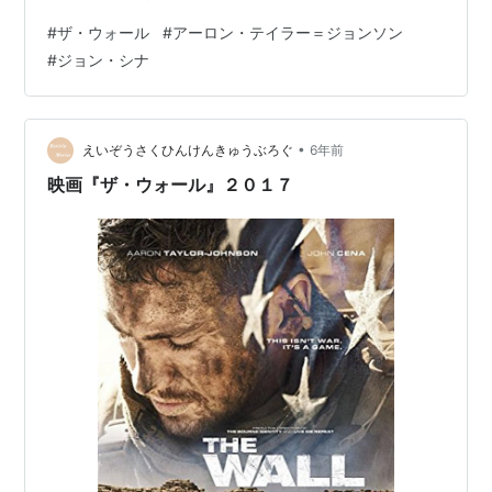
くしかない。こんなことなら２Ｌのペットボトルでも手
#
ザ・ウォール
#
アーロン・テイラー＝ジョンソン
元に置いとくんだった。支度にしても迂闊だ。トレーナ
#
ジョン・シナ
ーにジャージでは無防備すぎる。最低でも防弾チョッキ
と金属製のヘルメットは必要だったろう。出来れば護身
用に銃があれば良いが、銃刀法違反での検挙は映画より
も寧ろ怖い。となればタンスに身を隠して視聴するほか
•
えいぞうさくひんけんきゅうぶろぐ
6年前
はあるまい。2017年公開の本作を見ているとこんな…
映画『ザ・ウォール』２０１７