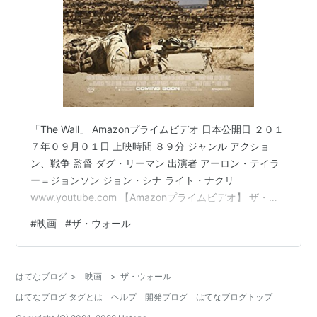
「The Wall」 Amazonプライムビデオ 日本公開日 ２０１
７年０９月０１日 上映時間 ８９分 ジャンル アクショ
ン、戦争 監督 ダグ・リーマン 出演者 アーロン・テイラ
ー＝ジョンソン ジョン・シナ ライト・ナクリ
www.youtube.com 【Amazonプライムビデオ】 ザ・ウ
ォ一ル アーロン･テイラー=ジョンソン Amazon ひとこと
#
映画
#
ザ・ウォール
＜画風＞ この映画は、一枚の壁越しに命を懸けた駆け引
きが行われるので、とても緊張感があります。 なので、
まさか「オール・ユー・ニード・イズ・キル」の監督だ
はてなブログ
>
映画
>
ザ・ウォール
とは思いませんでした。 ↑↑↑は緊張感がないと言って
はてなブログ タグとは
ヘルプ
開発ブログ
はてなブログトップ
いるわけではありませんよ。 ただ、…