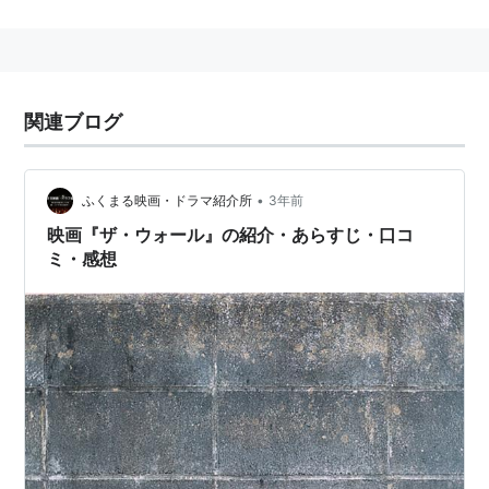
監督：
ダグ・リーマン
製作：
デヴィッド・バーティス
製作総指揮：
レイ・アンジェリク
関連ブログ
脚本：
ドウェイン・ウォーレル
撮影：
ローマン・ヴァシャノフ
プロダクションデザイン：
ジェフ・マン
•
ふくまる映画・ドラマ紹介所
3年前
衣装デザイン：
シンディ・エヴァンス
映画『ザ・ウォール』の紹介・あらすじ・口コ
編集：
ジュリア・ブロッシュ
ミ・感想
キャスト
アーロン・テイラー＝ジョンソン
ジョン・シナ
ライト・ナクリ
（声の出演）
概要