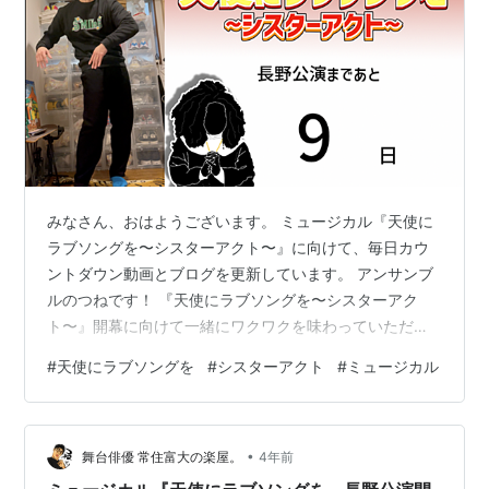
みなさん、おはようございます。 ミュージカル『天使に
ラブソングを〜シスターアクト〜』に向けて、毎日カウ
ントダウン動画とブログを更新しています。 アンサンブ
ルのつねです！ 『天使にラブソングを〜シスターアク
ト〜』開幕に向けて一緒にワクワクを味わっていただけ
たらと思います！ それでは早速、昨日の振り返りをして
#
天使にラブソングを
#
シスターアクト
#
ミュージカル
いきますね。 スポンサーリンク 2023.1.12の振り返り。
昨日の自重トレメニュー まとめ 2023.1.12の振り返り。
www.youtube.com 昨日の動画をまだ見ていない方はこ
•
ちらからどうぞ！ 昨日も打ち合わせからの作業をずっと
舞台俳優 常住富大の楽屋。
4年前
する1日でした。 長野公演までこれだけ期間が空いて…