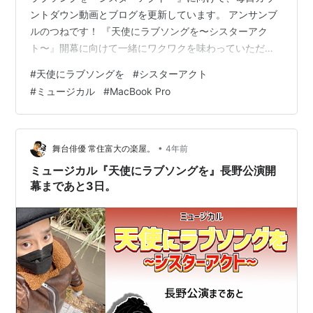
ントダウン動画とブログを更新しています。 アンサンブ
ルのつねです！ 『天使にラブソングを〜シスターアク
ト〜』開幕に向けて一緒にワクワクを味わっていただけ
たらと思います！ それでは早速、昨日の振り返りをして
#
天使にラブソングを
#
シスターアクト
いきますね。 スポンサーリンク 2023.1.18の振り返り。
#
ミュージカル
#
MacBook Pro
まとめ 2023.1.18の振り返り。 www.youtube.com 昨日
の動画をまだ見ていない方はこちらからどうぞ！ 昨日は
午前中に子供と2人きりでまたもやお留守番の日だったの
で、近所の郵便局へ一緒に行って郵便物を発送し、帰
•
舞台俳優 常住富大の楽屋。
4年前
っ…
ミュージカル『天使にラブソングを』長野公演開
幕まであと3日。