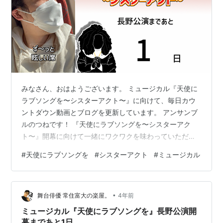
みなさん、おはようございます。 ミュージカル『天使に
ラブソングを〜シスターアクト〜』に向けて、毎日カウ
ントダウン動画とブログを更新しています。 アンサンブ
ルのつねです！ 『天使にラブソングを〜シスターアク
ト〜』開幕に向けて一緒にワクワクを味わっていただけ
たらと思います！ それでは早速、昨日の振り返りをして
#
天使にラブソングを
#
シスターアクト
#
ミュージカル
いきますね。 スポンサーリンク 2023.1.20の振り返り。
まとめ 2023.1.20の振り返り。 www.youtube.com 昨日
の動画をまだ見ていない方はこちらからどうぞ！ 昨日は
•
待ちに待った最後の地長野公演に向けての移動日でし
舞台俳優 常住富大の楽屋。
4年前
た。 博多公演から2週間以上が経過してのみんなとの再
ミュージカル『天使にラブソングを』長野公演開
会…
幕まであと1日。