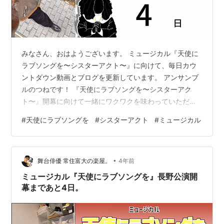
みなさん、おはようございます。 ミュージカル『天使に
ラブソングを〜シスターアクト〜』に向けて、毎日カウ
ントダウン動画とブログを更新しています。 アンサンブ
ルのつねです！ 『天使にラブソングを〜シスターアク
ト〜』開幕に向けて一緒にワクワクを味わっていただけ
たらと思います！ それでは早速、昨日の振り返りをして
#
天使にラブソングを
#
シスターアクト
#
ミュージカル
いきますね。 スポンサーリンク 2023.1.17の振り返り。
まとめ 2023.1.17の振り返り。 www.youtube.com 昨日
の動画をまだ見ていない方はこちらからどうぞ！ 昨日は
•
朝からとある用事のために日比谷へ行ってきました。 朝
舞台俳優 常住富大の楽屋。
4年前
と言っても昼近かったのですが…笑 お昼近いのにも関…
ミュージカル『天使にラブソングを』長野公演開
幕まであと4日。