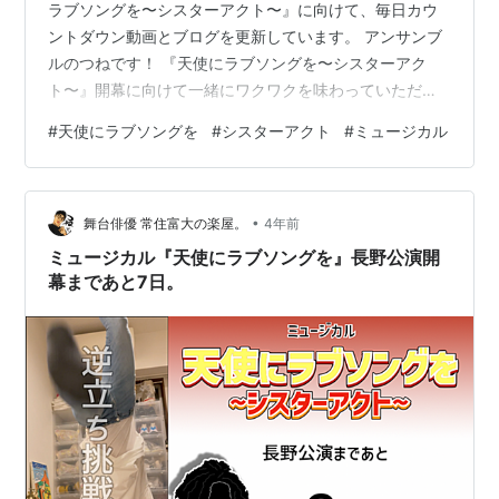
ラブソングを〜シスターアクト〜』に向けて、毎日カウ
ントダウン動画とブログを更新しています。 アンサンブ
ルのつねです！ 『天使にラブソングを〜シスターアク
ト〜』開幕に向けて一緒にワクワクを味わっていただけ
たらと思います！ それでは早速、昨日の振り返りをして
#
天使にラブソングを
#
シスターアクト
#
ミュージカル
いきますね。 スポンサーリンク 2023.1.14の振り返り。
まとめ 2023.1.14の振り返り。 www.youtube.com 昨日
の動画をまだ見ていない方はこちらからどうぞ！ 昨日は
•
久しぶりに打ち合わせもなく家族のペースで1日を過ごす
舞台俳優 常住富大の楽屋。
4年前
ことができました。 そんなリラックス日に一昨日のリ…
ミュージカル『天使にラブソングを』長野公演開
幕まであと7日。