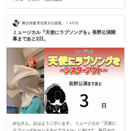
動画関係で0→１を達成するという目標 まとめ 2023.1.19
の振り返り。 www.youtube.com 昨日の動画をまだ見て
ない方はこちらからどうぞ！ 昨日は朝から家族と散歩に
出掛けて、とあるものを買いに行ったり、銀行に行っ…
•
舞台俳優 常住富大の楽屋。
4年前
ミュージカル『天使にラブソングを』長野公演開
幕まであと2日。
みなさん、おはようございます。 ミュージカル『天使に
ラブソングを〜シスターアクト〜』に向けて、毎日カウ