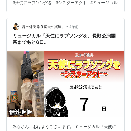
#
天使にラブソングを
#
シスターアクト
#
ミュージカル
いきますね。 スポンサーリンク 2023.1.15の振り返り。
まとめ 2023.1.15の振り返り。 www.youtube.com 昨日
の動画をまだ見ていない方はこちらからどうぞ！ 昨日の
•
ブログでいきなりたくさんのオススメをご紹介してしま
舞台俳優 常住富大の楽屋。
4年前
ってみなさん困惑しませんでしたか？色々とご紹介して
ミュージカル『天使にラブソングを』長野公演開
し…
幕まであと6日。
みなさん、おはようございます。 ミュージカル『天使に