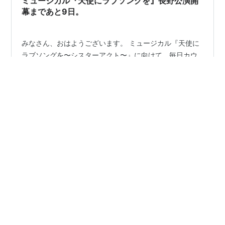
ミュージカル『天使にラブソングを』長野公演開
幕まであと9日。
みなさん、おはようございます。 ミュージカル『天使に
ラブソングを〜シスターアクト〜』に向けて、毎日カウ
ントダウン動画とブログを更新しています。 アンサンブ
ルのつねです！ 『天使にラブソングを〜シスターアク
ト〜』開幕に向けて一緒にワクワクを味わっていただけ
たらと思います！ それでは早速、昨日の振り返りをして
#
天使にラブソングを
#
シスターアクト
#
ミュージカル