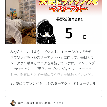
みなさん、おはようございます。 ミュージカル『天使に
ラブソングを〜シスターアクト〜』に向けて、毎日カウ
ントダウン動画とブログを更新しています。 アンサンブ
ルのつねです！ 『天使にラブソングを〜シスターアク
ト〜』開幕に向けて一緒にワクワクを味わっていただけ
たらと思います！ それでは早速、昨日の振り返りをして
#
天使にラブソングを
#
シスターアクト
#
ミュージカル
いきますね。 スポンサーリンク 2023.1.16の振り返り。
昨日の筋トレメニュー まとめ 2023.1.16の振り返り。
www.youtube.com 昨日の動画をまだ見ていない方はこ
•
ちらからどうぞ！ 昨日は1日子供とお留守番をする日でし
舞台俳優 常住富大の楽屋。
4年前