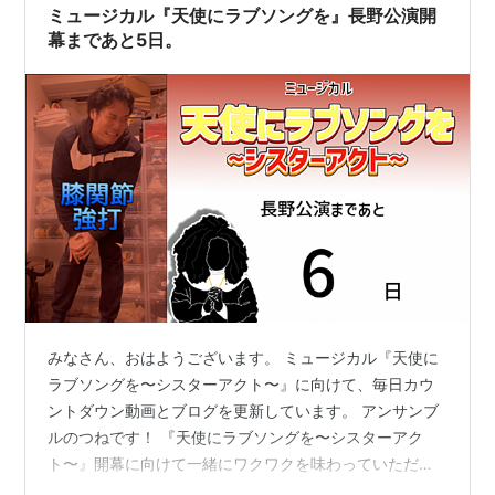
た。 久しぶりに子供と2人きりで過ごした1日だった…
ミュージカル『天使にラブソングを』長野公演開
幕まであと5日。
みなさん、おはようございます。 ミュージカル『天使に
ラブソングを〜シスターアクト〜』に向けて、毎日カウ
ントダウン動画とブログを更新しています。 アンサンブ
ルのつねです！ 『天使にラブソングを〜シスターアク
ト〜』開幕に向けて一緒にワクワクを味わっていただけ
たらと思います！ それでは早速、昨日の振り返りをして