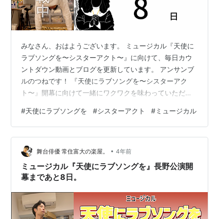
みなさん、おはようございます。 ミュージカル『天使に
ラブソングを〜シスターアクト〜』に向けて、毎日カウ
ントダウン動画とブログを更新しています。 アンサンブ
ルのつねです！ 『天使にラブソングを〜シスターアク
ト〜』開幕に向けて一緒にワクワクを味わっていただけ
たらと思います！ それでは早速、昨日の振り返りをして
#
天使にラブソングを
#
シスターアクト
#
ミュージカル
いきますね。 スポンサーリンク 2023.1.13の振り返り。
まとめ 2023.1.13の振り返り。 www.youtube.com 昨日
の動画をまだ見ていない方はこちらからどうぞ！ 昨日も
•
3日連続の打ち合わせに行っていてようやくひと段落。
舞台俳優 常住富大の楽屋。
4年前
帰ってきて久しぶりに動画内で逆立ちをしてみようと
ミュージカル『天使にラブソングを』長野公演開
思…
幕まであと8日。