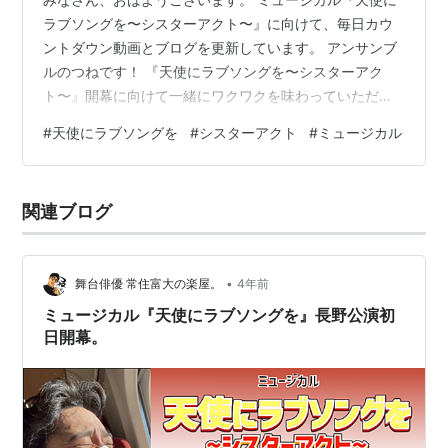
ラブソングを〜シスターアクト〜』に向けて、毎日カウ
ントダウン動画とブログを更新しています。 アンサンブ
ルのつねです！ 『天使にラブソングを〜シスターアク
ト〜』開幕に向けて一緒にワクワクを味わっていただけ
たらと思います！ それでは早速、昨日の振り返りをして
#
天使にラブソングを
#
シスターアクト
#
ミュージカル
いきますね。 スポンサーリンク 2023.1.22の振り返り。
演じた役のご紹介 愛知公演では太川陽介さんの代役をさ
せていただきました。 まとめ 2023.1.22の振り返り。
関連ブログ
www.youtube.com 昨日の動画をまだ見ていない方はこ
ちらからどうぞ！ 昨日はミュージカル『天使にラブソ
ン…
•
舞台俳優 常住富大の楽屋。
4年前
ミュージカル『天使にラブソングを』長野公演初
日開幕。