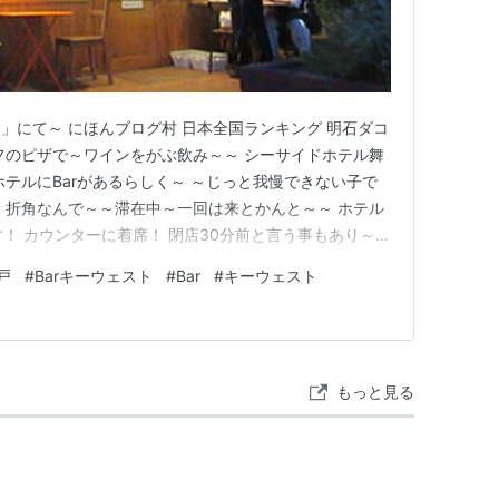
」にて～ にほんブログ村 日本全国ランキング 明石ダコ
フのピザで～ワインをがぶ飲み～～ シーサイドホテル舞
ホテルにBarがあるらしく～ ～じっと我慢できない子で
 折角なんで～～滞在中～一回は来とかんと～～ ホテル
！ カウンターに着席！ 閉店30分前と言う事もあり～先
勧めをわんこ吞みして帰ろう～～時間がない！！ これだ
戸
#
Barキーウェスト
#
Bar
#
キーウェスト
込んでしもうた⇑ 淡路産藻塩とマイヤーレモンをどうに
ジュ…
もっと見る