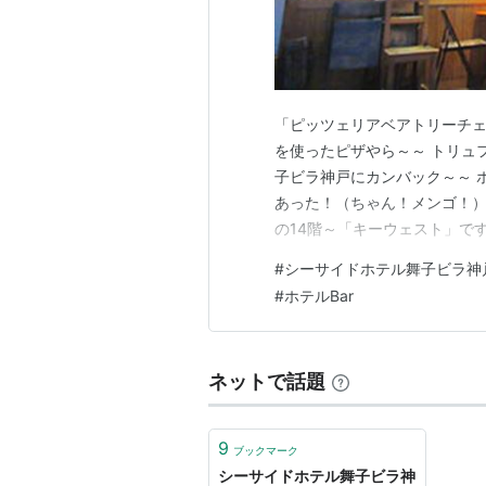
「ピッツェリアベアトリーチェ
を使ったピザやら～～ トリュ
子ビラ神戸にカンバック～～ 
あった！（ちゃん！メンゴ！）
の14階～「キーウェスト」です
客は～お隣にお一人様～～ お
#
シーサイドホテル舞子ビラ神
～～⇑ あっ！マグロ君が写り
#
ホテルBar
か？した物から～ う～～ん！
ネットで話題
9
ブックマーク
シーサイドホテル舞子ビラ神