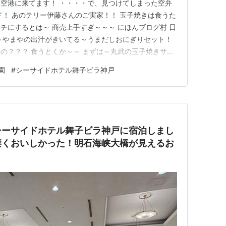
空港に来てます！ ・・・・で、見つけてしまった空弁
ド！ あのテリー伊藤さんのご実家！！ 玉子焼きは食うた
チにするとは～ 商売上手すぎ～～～ にほんブログ村 日
～やまやの出汁がきいてる～うまだしおにぎりセット！
の？？？ 食うとくか～～ まずは～丸武の玉子焼きサン
が～ふつう～～～なのです！ やまやのおにぎりセットも
園
#
シーサイドホテル舞子ビラ神戸
じゃない！！ 所詮弁当～～～期待ししすぎちゃダメ！
～バスで三…
シーサイドホテル舞子ビラ神戸に宿泊しまし
凄くおいしかった！明石海峡大橋が見えるお