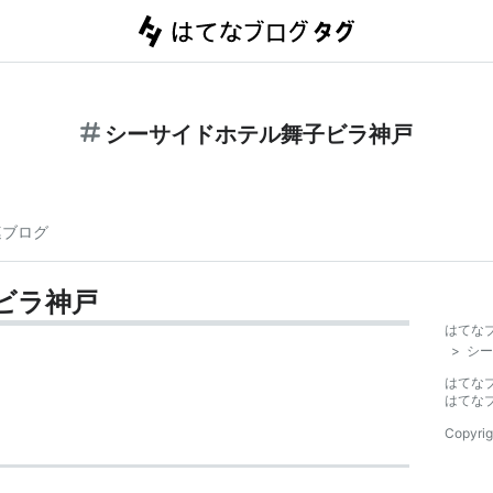
シーサイドホテル舞子ビラ神戸
連ブログ
ビラ神戸
はてな
>
シー
はてな
はてな
Copyrig