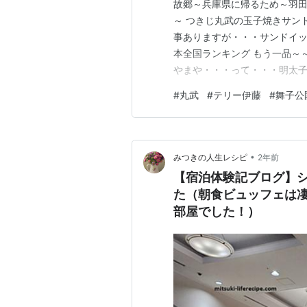
故郷～兵庫県に帰るため～羽田
～ つきじ丸武の玉子焼きサン
事ありますが・・・サンドイッ
本全国ランキング もう一品～
やまや・・・って・・・明太子
ド～～ 普通に美味しい～～～
#
丸武
#
テリー伊藤
#
舞子公
～～ふつう～～ さわぐ程の物
・・・・で、伊丹空港に到着し
•
みつきの人生レシピ
2年前
【宿泊体験記ブログ】
た（朝食ビュッフェは
部屋でした！）