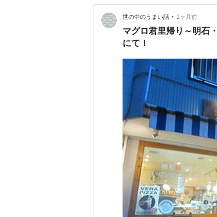
•
世の中のうまい話
2ヶ月前
マグロ君里帰り～明石・
にて！