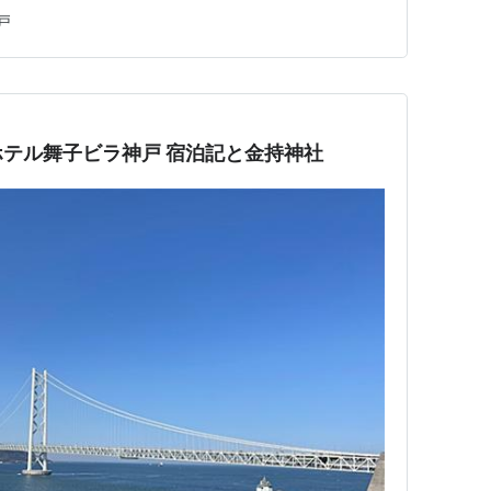
絶景と朝食ビュッフェはかなり良かったので、しっかりと
戸
ランスは高級感漂う・・ シーサイドホテル舞子ビラ神戸
/ ５と０のつく日に予約…
テル舞子ビラ神戸 宿泊記と金持神社